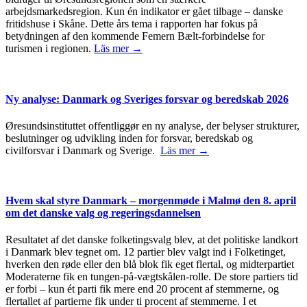
arbejdsmarkedsregion. Kun én indikator er gået tilbage – danske
fritidshuse i Skåne. Dette års tema i rapporten har fokus på
betydningen af den kommende Femern Bælt-forbindelse for
turismen i regionen.
Läs mer →
Ny analyse: Danmark og Sveriges forsvar og beredskab 2026
Øresundsinstituttet offentliggør en ny analyse, der belyser strukturer,
beslutninger og udvikling inden for forsvar, beredskab og
civilforsvar i Danmark og Sverige.
Läs mer →
Hvem skal styre Danmark – morgenmøde i Malmø den 8. april
om det danske valg og regeringsdannelsen
Resultatet af det danske folketingsvalg blev, at det politiske landkort
i Danmark blev tegnet om. 12 partier blev valgt ind i Folketinget,
hverken den røde eller den blå blok fik eget flertal, og midterpartiet
Moderaterne fik en tungen-på-vægtskålen-rolle. De store partiers tid
er forbi – kun ét parti fik mere end 20 procent af stemmerne, og
flertallet af partierne fik under ti procent af stemmerne. I et