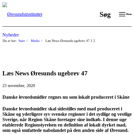
Søg
Menu
Nyheder
Du er her:
Start
/
Media
/
Læs News Øresunds ugebrev 47
1
2
Læs News Øresunds ugebrev 47
23 november, 2020
Danske levnedsmidler regnes nu som lokalt produceret i Skåne
Danske levnedsmidler skal sidestilles med mad produceret i
Skåne og yderligere syv svenske regioner i det sydlige og vestlige
Sverige, når Region Skåne foretager sine indkøb. I denne uge
etablerede Regionstyrelsen en definition af lokalt dyrket mad,
som også omfattede nabolandet på den anden side af Øresund.