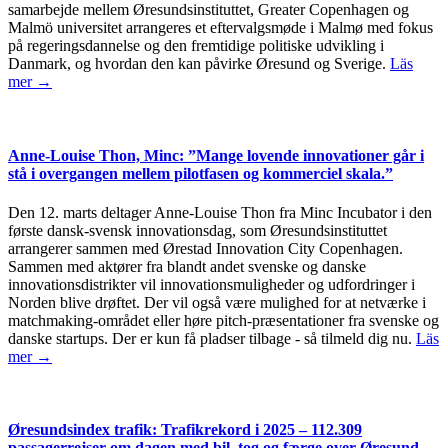
samarbejde mellem Øresundsinstituttet, Greater Copenhagen og
Malmö universitet arrangeres et eftervalgsmøde i Malmø med fokus
på regeringsdannelse og den fremtidige politiske udvikling i
Danmark, og hvordan den kan påvirke Øresund og Sverige.
Läs
mer →
Anne-Louise Thon, Minc: ”Mange lovende innovationer går i
stå i overgangen mellem pilotfasen og kommerciel skala.”
Den 12. marts deltager Anne-Louise Thon fra Minc Incubator i den
første dansk-svensk innovationsdag, som Øresundsinstituttet
arrangerer sammen med Ørestad Innovation City Copenhagen.
Sammen med aktører fra blandt andet svenske og danske
innovationsdistrikter vil innovationsmuligheder og udfordringer i
Norden blive drøftet. Der vil også være mulighed for at netværke i
matchmaking-området eller høre pitch-præsentationer fra svenske og
danske startups. Der er kun få pladser tilbage - så tilmeld dig nu.
Läs
mer →
Øresundsindex trafik: Trafikrekord i 2025 – 112.309
passagerrejser om dagen med bil, tog og færge over Øresund