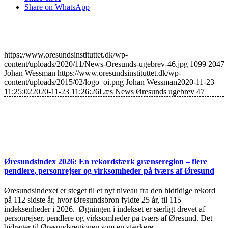
Share on WhatsApp
https://www.oresundsinstituttet.dk/wp-
content/uploads/2020/11/News-Oresunds-ugebrev-46.jpg
1099
2047
Johan Wessman
https://www.oresundsinstituttet.dk/wp-
content/uploads/2015/02/logo_oi.png
Johan Wessman
2020-11-23
11:25:02
2020-11-23 11:26:26
Læs News Øresunds ugebrev 47
Øresundsindex 2026: En rekordstærk grænseregion – flere
pendlere, personrejser og virksomheder på tværs af Øresund
Øresundsindexet er steget til et nyt niveau fra den hidtidige rekord
på 112 sidste år, hvor Øresundsbron fyldte 25 år, til 115
indeksenheder i 2026. Øgningen i indekset er særligt drevet af
personrejser, pendlere og virksomheder på tværs af Øresund. Det
bidrager til Øresundsregionen som en stærkere