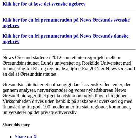
Klik her for at læse det svenske ugebrev
Klik her for en fri prenumeration på News Øresunds svenske
ugebrev
Klik her for en fri prenumeration på News Øresunds danske
ugebrev
News Øresund startede i 2012 som et interregprojekt mellem
Øresundsinstituttet, Lunds universitet og Roskilde Universitet med
finansiering fra EU og regionale aktører. Fra 2015 er News Øresund
en del af Øresundsinstituttet.
Øresundsinstituttet er et uafhængigt dansk-svensk videncenter, der
gennem analyser, netværksmøder og vores nyhedsbureau News
Øresund bidrager til et øget kendskab om udviklingen i regionen.
Virksomheden drives uden henblik på at skabe et overskud og med
finansiering fra godt 100 medlemmer fra stat, regioner, kommuner,
universiteter og det private erhvervsliv.
Share this entry
Share on X