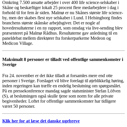
Omkring 7.500 ansatte arbejder i over 400 life science-selskaber i
Skåne og beskæftiger lokalt 25 procent flere medarbejdere i dag i
forhold til for fem år siden. Malmø er nu Skånes største life science-
by, men der skabes flest nye selskaber i Lund. I Helsingborg findes
branchens største skånske arbejdsgiver. Det er nogle af
hovedresultaterne i en ny rapport, som onsdag via live-sending blev
præsenteret på Malmø Rådhus. Resultaterne gav anledning til en
paneldebat mellem direktører fra forskerparkerne Medeon og
Medicon Village.
Maksimalt 8 personer er tilladt ved offentlige sammenkomster i
Sverige
Fra 24. november er det ikke tilladt at forsamles mere end otte
personer i Sverige. Forslaget vil blive forelagt til øjeblikkelig høring,
inden regeringen kan træffe en endelig beslutning om spørgsmålet.
På en pressekonference mandag sagde statsminister Stefan Löfven
(S), at beslutningen også skulle tjene som norm for alle private
begivenheder. Loftet for offentlige sammenkomster har tidligere
været 50 personer.
Klik her for at læse det danske ugebreve