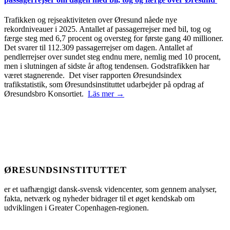
Trafikken og rejseaktiviteten over Øresund nåede nye
rekordniveauer i 2025. Antallet af passagerrejser med bil, tog og
færge steg med 6,7 procent og oversteg for første gang 40 millioner.
Det svarer til 112.309 passagerrejser om dagen. Antallet af
pendlerrejser over sundet steg endnu mere, nemlig med 10 procent,
men i slutningen af sidste år aftog tendensen. Godstrafikken har
været stagnerende. Det viser rapporten Øresundsindex
trafikstatistik, som Øresundsinstituttet udarbejder på opdrag af
Øresundsbro Konsortiet.
Läs mer →
ØRESUNDSINSTITUTTET
er et uafhængigt dansk-svensk videncenter, som gennem analyser,
fakta, netværk og nyheder bidrager til et øget kendskab om
udviklingen i Greater Copenhagen-regionen.