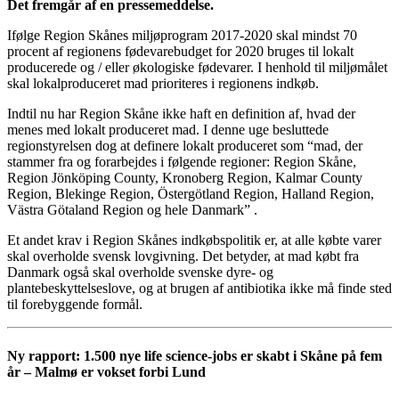
Det fremgår af en pressemeddelse.
Ifølge Region Skånes miljøprogram 2017-2020 skal mindst 70
procent af regionens fødevarebudget for 2020 bruges til lokalt
producerede og / eller økologiske fødevarer. I henhold til miljømålet
skal lokalproduceret mad prioriteres i regionens indkøb.
Indtil nu har Region Skåne ikke haft en definition af, hvad der
menes med lokalt produceret mad. I denne uge besluttede
regionstyrelsen dog at definere lokalt produceret som “mad, der
stammer fra og forarbejdes i følgende regioner: Region Skåne,
Region Jönköping County, Kronoberg Region, Kalmar County
Region, Blekinge Region, Östergötland Region, Halland Region,
Västra Götaland Region og hele Danmark” .
Et andet krav i Region Skånes indkøbspolitik er, at alle købte varer
skal overholde svensk lovgivning. Det betyder, at mad købt fra
Danmark også skal overholde svenske dyre- og
plantebeskyttelseslove, og at brugen af ​​antibiotika ikke må finde sted
til forebyggende formål.
Ny rapport: 1.500 nye life science-jobs er skabt i Skåne på fem
år – Malmø er vokset forbi Lund