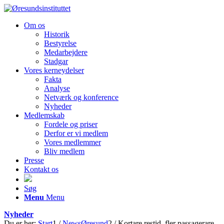
Om os
Historik
Bestyrelse
Medarbejdere
Stadgar
Vores kerneydelser
Fakta
Analyse
Netværk og konference
Nyheder
Medlemskab
Fordele og priser
Derfor er vi medlem
Vores medlemmer
Bliv medlem
Presse
Kontakt os
Søg
Menu
Menu
Nyheder
Du er her:
Start
1
/
NewsØresund
2
/
Kortare restid, fler passagerare