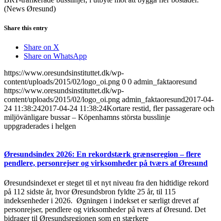
(News Øresund)
Share this entry
Share on X
Share on WhatsApp
https://www.oresundsinstituttet.dk/wp-
content/uploads/2015/02/logo_oi.png
0
0
admin_faktaoresund
https://www.oresundsinstituttet.dk/wp-
content/uploads/2015/02/logo_oi.png
admin_faktaoresund
2017-04-
24 11:38:24
2017-04-24 11:38:24
Kortare restid, fler passagerare och
miljövänligare bussar – Köpenhamns största busslinje
uppgraderades i helgen
Øresundsindex 2026: En rekordstærk grænseregion – flere
pendlere, personrejser og virksomheder på tværs af Øresund
Øresundsindexet er steget til et nyt niveau fra den hidtidige rekord
på 112 sidste år, hvor Øresundsbron fyldte 25 år, til 115
indeksenheder i 2026. Øgningen i indekset er særligt drevet af
personrejser, pendlere og virksomheder på tværs af Øresund. Det
bidrager til Øresundsregionen som en stærkere