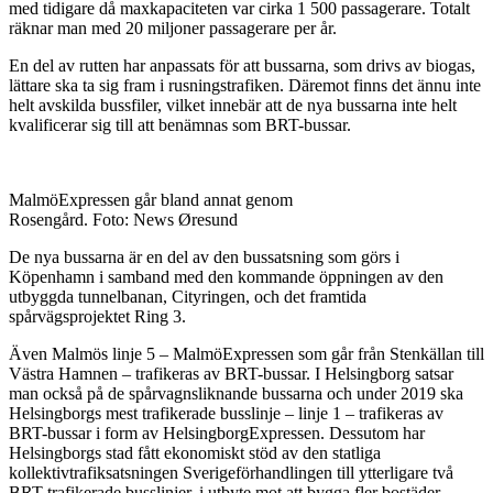
med tidigare då maxkapaciteten var cirka 1 500 passagerare. Totalt
räknar man med 20 miljoner passagerare per år.
En del av rutten har anpassats för att bussarna, som drivs av biogas,
lättare ska ta sig fram i rusningstrafiken. Däremot finns det ännu inte
helt avskilda bussfiler, vilket innebär att de nya bussarna inte helt
kvalificerar sig till att benämnas som BRT-bussar.
MalmöExpressen går bland annat genom
Rosengård. Foto: News Øresund
De nya bussarna är en del av den bussatsning som görs i
Köpenhamn i samband med den kommande öppningen av den
utbyggda tunnelbanan, Cityringen, och det framtida
spårvägsprojektet Ring 3.
Även Malmös linje 5 – MalmöExpressen som går från Stenkällan till
Västra Hamnen – trafikeras av BRT-bussar. I Helsingborg satsar
man också på de spårvagnsliknande bussarna och under 2019 ska
Helsingborgs mest trafikerade busslinje – linje 1 – trafikeras av
BRT-bussar i form av HelsingborgExpressen. Dessutom har
Helsingborgs stad fått ekonomiskt stöd av den statliga
kollektivtrafiksatsningen Sverigeförhandlingen till ytterligare två
BRT-trafikerade busslinjer, i utbyte mot att bygga fler bostäder.