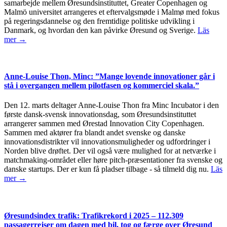
samarbejde mellem Øresundsinstituttet, Greater Copenhagen og
Malmö universitet arrangeres et eftervalgsmøde i Malmø med fokus
på regeringsdannelse og den fremtidige politiske udvikling i
Danmark, og hvordan den kan påvirke Øresund og Sverige.
Läs
mer →
Anne-Louise Thon, Minc: ”Mange lovende innovationer går i
stå i overgangen mellem pilotfasen og kommerciel skala.”
Den 12. marts deltager Anne-Louise Thon fra Minc Incubator i den
første dansk-svensk innovationsdag, som Øresundsinstituttet
arrangerer sammen med Ørestad Innovation City Copenhagen.
Sammen med aktører fra blandt andet svenske og danske
innovationsdistrikter vil innovationsmuligheder og udfordringer i
Norden blive drøftet. Der vil også være mulighed for at netværke i
matchmaking-området eller høre pitch-præsentationer fra svenske og
danske startups. Der er kun få pladser tilbage - så tilmeld dig nu.
Läs
mer →
Øresundsindex trafik: Trafikrekord i 2025 – 112.309
passagerrejser om dagen med bil, tog og færge over Øresund