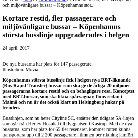
och miljövänligare bussar – Köpenhamns stör...
Kortare restid, fler passagerare och
miljövänligare bussar – Köpenhamns
största busslinje uppgraderades i helgen
24 april, 2017
De nya bussarna har plats för 147 passagerare.
Illustration: Movia
Köpenhamns största busslinje fick i helgen nya BRT-liknande
(Bus Rapid Transfer) bussar som ska ge de årliga 20 miljoner
passagerarna kortare restid och en behagligare resa. Konceptet
med BRT-bussar, som ska likna spårvagnar, finns redan i
Malmö och nu är det också klart att Helsingborg hakar på
trenden.
Busslinjen, som nu heter Cityline 5C, ersätter den tidigare 5A-linjen
som går från Herlev Hospital till flygplatsen i Kastrup. Med de nya
bussarna, som har plats för 65 fler resenärer, kommer rutten kunna
transportera upp till 2 200 passagerare i timmen per riktning jämfört