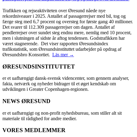
Trafikken og rejseaktiviteten over Øresund nåede nye
rekordniveauer i 2025. Antallet af passagerrejser med bil, tog og
færge steg med 6,7 procent og oversteg for første gang 40 millioner.
Det svarer til 112.309 passagerrejser om dagen. Antallet af
pendlerrejser over sundet steg endnu mere, nemlig med 10 procent,
men i slutningen af sidste år aftog tendensen. Godstrafikken har
været stagnerende. Det viser rapporten Øresundsindex
trafikstatistik, som Øresundsinstituttet udarbejder på opdrag af
Øresundsbro Konsortiet.
Läs mer →
ØRESUNDSINSTITUTTET
er et uafhængigt dansk-svensk videncenter, som gennem analyser,
fakta, netværk og nyheder bidrager til et øget kendskab om
udviklingen i Greater Copenhagen-regionen.
NEWS ØRESUND
er et uafhængigt og non-profit nyhedsbureau, som stiller alt sit
materiale til rådighed for andre medier.
VORES MEDLEMMER