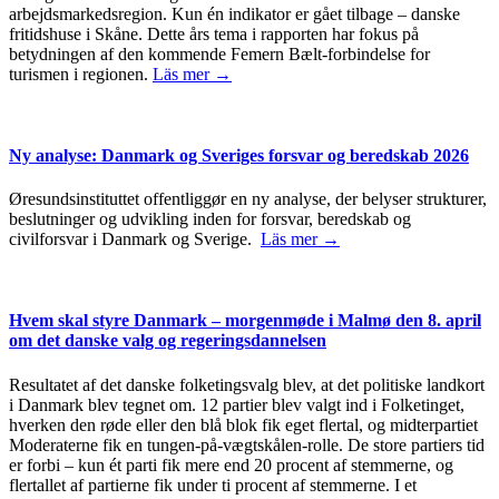
arbejdsmarkedsregion. Kun én indikator er gået tilbage – danske
fritidshuse i Skåne. Dette års tema i rapporten har fokus på
betydningen af den kommende Femern Bælt-forbindelse for
turismen i regionen.
Läs mer →
Ny analyse: Danmark og Sveriges forsvar og beredskab 2026
Øresundsinstituttet offentliggør en ny analyse, der belyser strukturer,
beslutninger og udvikling inden for forsvar, beredskab og
civilforsvar i Danmark og Sverige.
Läs mer →
Hvem skal styre Danmark – morgenmøde i Malmø den 8. april
om det danske valg og regeringsdannelsen
Resultatet af det danske folketingsvalg blev, at det politiske landkort
i Danmark blev tegnet om. 12 partier blev valgt ind i Folketinget,
hverken den røde eller den blå blok fik eget flertal, og midterpartiet
Moderaterne fik en tungen-på-vægtskålen-rolle. De store partiers tid
er forbi – kun ét parti fik mere end 20 procent af stemmerne, og
flertallet af partierne fik under ti procent af stemmerne. I et