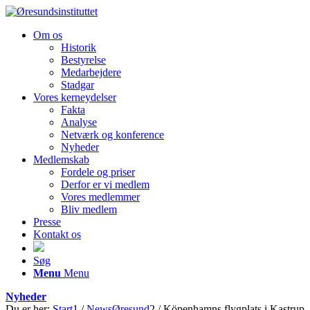
Om os
Historik
Bestyrelse
Medarbejdere
Stadgar
Vores kerneydelser
Fakta
Analyse
Netværk og konference
Nyheder
Medlemskab
Fordele og priser
Derfor er vi medlem
Vores medlemmer
Bliv medlem
Presse
Kontakt os
Søg
Menu
Menu
Nyheder
Du er her:
Start
1
/
NewsØresund
2
/
Köpenhamns flygplats i Kastrup