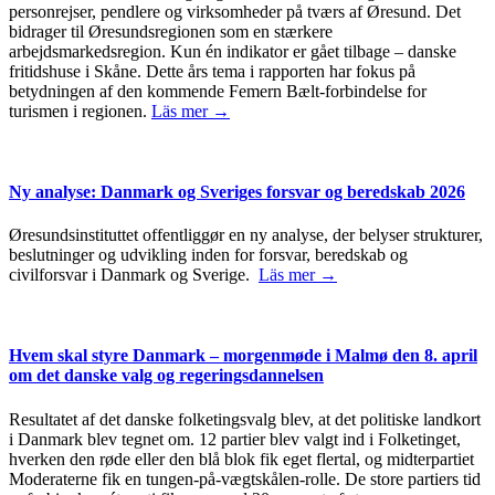
personrejser, pendlere og virksomheder på tværs af Øresund. Det
bidrager til Øresundsregionen som en stærkere
arbejdsmarkedsregion. Kun én indikator er gået tilbage – danske
fritidshuse i Skåne. Dette års tema i rapporten har fokus på
betydningen af den kommende Femern Bælt-forbindelse for
turismen i regionen.
Läs mer →
Ny analyse: Danmark og Sveriges forsvar og beredskab 2026
Øresundsinstituttet offentliggør en ny analyse, der belyser strukturer,
beslutninger og udvikling inden for forsvar, beredskab og
civilforsvar i Danmark og Sverige.
Läs mer →
Hvem skal styre Danmark – morgenmøde i Malmø den 8. april
om det danske valg og regeringsdannelsen
Resultatet af det danske folketingsvalg blev, at det politiske landkort
i Danmark blev tegnet om. 12 partier blev valgt ind i Folketinget,
hverken den røde eller den blå blok fik eget flertal, og midterpartiet
Moderaterne fik en tungen-på-vægtskålen-rolle. De store partiers tid