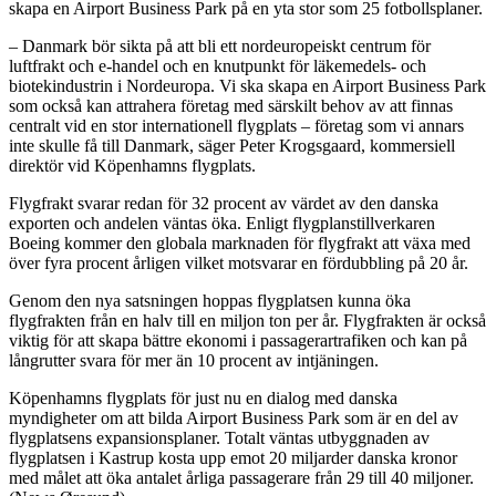
skapa en Airport Business Park på en yta stor som 25 fotbollsplaner.
– Danmark bör sikta på att bli ett nordeuropeiskt centrum för
luftfrakt och e-handel och en knutpunkt för läkemedels- och
biotekindustrin i Nordeuropa. Vi ska skapa en Airport Business Park
som också kan attrahera företag med särskilt behov av att finnas
centralt vid en stor internationell flygplats – företag som vi annars
inte skulle få till Danmark, säger Peter Krogsgaard, kommersiell
direktör vid Köpenhamns flygplats.
Flygfrakt svarar redan för 32 procent av värdet av den danska
exporten och andelen väntas öka. Enligt flygplanstillverkaren
Boeing kommer den globala marknaden för flygfrakt att växa med
över fyra procent årligen vilket motsvarar en fördubbling på 20 år.
Genom den nya satsningen hoppas flygplatsen kunna öka
flygfrakten från en halv till en miljon ton per år. Flygfrakten är också
viktig för att skapa bättre ekonomi i passagerartrafiken och kan på
långrutter svara för mer än 10 procent av intjäningen.
Köpenhamns flygplats för just nu en dialog med danska
myndigheter om att bilda Airport Business Park som är en del av
flygplatsens expansionsplaner. Totalt väntas utbyggnaden av
flygplatsen i Kastrup kosta upp emot 20 miljarder danska kronor
med målet att öka antalet årliga passagerare från 29 till 40 miljoner.