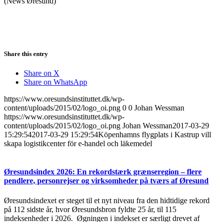
(News Øresund)
Share this entry
Share on X
Share on WhatsApp
https://www.oresundsinstituttet.dk/wp-
content/uploads/2015/02/logo_oi.png
0
0
Johan Wessman
https://www.oresundsinstituttet.dk/wp-
content/uploads/2015/02/logo_oi.png
Johan Wessman
2017-03-29
15:29:54
2017-03-29 15:29:54
Köpenhamns flygplats i Kastrup vill
skapa logistikcenter för e-handel och läkemedel
Øresundsindex 2026: En rekordstærk grænseregion – flere
pendlere, personrejser og virksomheder på tværs af Øresund
Øresundsindexet er steget til et nyt niveau fra den hidtidige rekord
på 112 sidste år, hvor Øresundsbron fyldte 25 år, til 115
indeksenheder i 2026. Øgningen i indekset er særligt drevet af