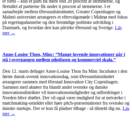
er forbi – kun ét parti fik mere end 20 procent af stemmerne, og
flertallet af partierne fik under ti procent af stemmerne. I et
samarbejde mellem Øresundsinstituttet, Greater Copenhagen og
Malmö universitet arrangeres et eftervalgsmøde i Malmø med fokus
på regeringsdannelse og den fremtidige politiske udvikling i
Danmark, og hvordan den kan påvirke Øresund og Sverige.
Läs
mer →
Anne-Louise Thon, Minc: ”Mange lovende innovationer går i
stå i overgangen mellem pilotfasen og kommerciel skala.”
Den 12. marts deltager Anne-Louise Thon fra Minc Incubator i den
første dansk-svensk innovationsdag, som Øresundsinstituttet
arrangerer sammen med Ørestad Innovation City Copenhagen.
Sammen med aktører fra blandt andet svenske og danske
innovationsdistrikter vil innovationsmuligheder og udfordringer i
Norden blive drøftet. Der vil også være mulighed for at netværke i
matchmaking-området eller høre pitch-præsentationer fra svenske og
danske startups. Der er kun få pladser tilbage - så tilmeld dig nu.
Läs
mer →