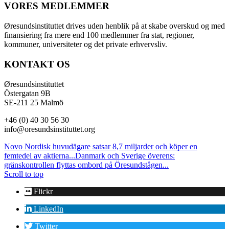
VORES MEDLEMMER
Øresundsinstituttet drives uden henblik på at skabe overskud og med
finansiering fra mere end 100 medlemmer fra stat, regioner,
kommuner, universiteter og det private erhvervsliv.
KONTAKT OS
Øresundsinstituttet
Östergatan 9B
SE-211 25 Malmö
+46 (0) 40 30 56 30
info@oresundsinstituttet.org
Novo Nordisk huvudägare satsar 8,7 miljarder och köper en
femtedel av aktierna...
Danmark och Sverige överens:
gränskontrollen flyttas ombord på Öresundstågen...
Scroll to top
Flickr
LinkedIn
Twitter