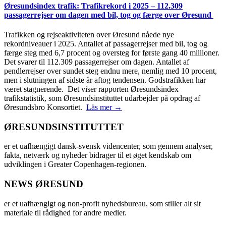
Øresundsindex trafik: Trafikrekord i 2025 – 112.309
passagerrejser om dagen med bil, tog og færge over Øresund
Trafikken og rejseaktiviteten over Øresund nåede nye
rekordniveauer i 2025. Antallet af passagerrejser med bil, tog og
færge steg med 6,7 procent og oversteg for første gang 40 millioner.
Det svarer til 112.309 passagerrejser om dagen. Antallet af
pendlerrejser over sundet steg endnu mere, nemlig med 10 procent,
men i slutningen af sidste år aftog tendensen. Godstrafikken har
været stagnerende. Det viser rapporten Øresundsindex
trafikstatistik, som Øresundsinstituttet udarbejder på opdrag af
Øresundsbro Konsortiet.
Läs mer →
ØRESUNDSINSTITUTTET
er et uafhængigt dansk-svensk videncenter, som gennem analyser,
fakta, netværk og nyheder bidrager til et øget kendskab om
udviklingen i Greater Copenhagen-regionen.
NEWS ØRESUND
er et uafhængigt og non-profit nyhedsbureau, som stiller alt sit
materiale til rådighed for andre medier.