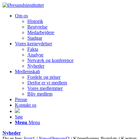
Om os
Historik
Bestyrelse
Medarbejdere
Stadgar
Vores kerneydelser
Fakta
Analyse
Netværk og konference
Nyheder
Medlemskab
Fordele og priser
Derfor er vi medlem
Vores medlemmer
Bliv medlem
Presse
Kontakt os
Søg
Menu
Menu
Nyheder
Du er her:
Start
1
/
NewsØresund
2
/
Köpenhamns flygplats i Kastrup