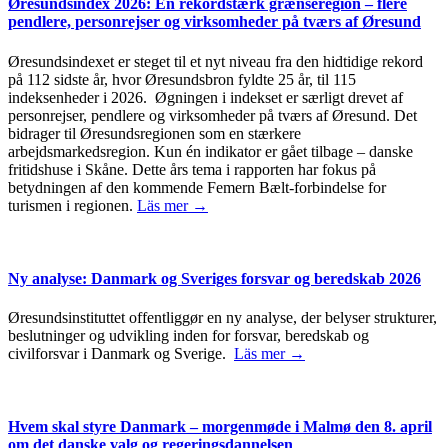
Øresundsindex 2026: En rekordstærk grænseregion – flere
pendlere, personrejser og virksomheder på tværs af Øresund
Øresundsindexet er steget til et nyt niveau fra den hidtidige rekord
på 112 sidste år, hvor Øresundsbron fyldte 25 år, til 115
indeksenheder i 2026. Øgningen i indekset er særligt drevet af
personrejser, pendlere og virksomheder på tværs af Øresund. Det
bidrager til Øresundsregionen som en stærkere
arbejdsmarkedsregion. Kun én indikator er gået tilbage – danske
fritidshuse i Skåne. Dette års tema i rapporten har fokus på
betydningen af den kommende Femern Bælt-forbindelse for
turismen i regionen.
Läs mer →
Ny analyse: Danmark og Sveriges forsvar og beredskab 2026
Øresundsinstituttet offentliggør en ny analyse, der belyser strukturer,
beslutninger og udvikling inden for forsvar, beredskab og
civilforsvar i Danmark og Sverige.
Läs mer →
Hvem skal styre Danmark – morgenmøde i Malmø den 8. april
om det danske valg og regeringsdannelsen