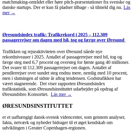
matchmaking-området eller høre pitch-præsentationer fra svenske og
danske startups. Der er kun få pladser tilbage - så tilmeld dig nu.
Läs
mer →
Øresundsindex trafik: Trafikrekord i 2025 – 112.309
passagerrejser om dagen med bil, tog og færge over Øresund
Trafikken og rejseaktiviteten over Øresund nåede nye
rekordniveauer i 2025. Antallet af passagerrejser med bil, tog og
færge steg med 6,7 procent og oversteg for første gang 40 millioner.
Det svarer til 112.309 passagerrejser om dagen. Antallet af
pendlerrejser over sundet steg endnu mere, nemlig med 10 procent,
men i slutningen af sidste år aftog tendensen. Godstrafikken har
været stagnerende. Det viser rapporten Øresundsindex
trafikstatistik, som Øresundsinstituttet udarbejder på opdrag af
Øresundsbro Konsortiet.
Läs mer →
ØRESUNDSINSTITUTTET
er et uafhængigt dansk-svensk videncenter, som gennem analyser,
fakta, netværk og nyheder bidrager til et øget kendskab om
udviklingen i Greater Copenhagen-regionen.