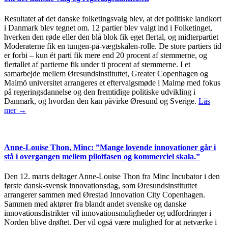
Resultatet af det danske folketingsvalg blev, at det politiske landkort
i Danmark blev tegnet om. 12 partier blev valgt ind i Folketinget,
hverken den røde eller den blå blok fik eget flertal, og midterpartiet
Moderaterne fik en tungen-på-vægtskålen-rolle. De store partiers tid
er forbi – kun ét parti fik mere end 20 procent af stemmerne, og
flertallet af partierne fik under ti procent af stemmerne. I et
samarbejde mellem Øresundsinstituttet, Greater Copenhagen og
Malmö universitet arrangeres et eftervalgsmøde i Malmø med fokus
på regeringsdannelse og den fremtidige politiske udvikling i
Danmark, og hvordan den kan påvirke Øresund og Sverige.
Läs
mer →
Anne-Louise Thon, Minc: ”Mange lovende innovationer går i
stå i overgangen mellem pilotfasen og kommerciel skala.”
Den 12. marts deltager Anne-Louise Thon fra Minc Incubator i den
første dansk-svensk innovationsdag, som Øresundsinstituttet
arrangerer sammen med Ørestad Innovation City Copenhagen.
Sammen med aktører fra blandt andet svenske og danske
innovationsdistrikter vil innovationsmuligheder og udfordringer i
Norden blive drøftet. Der vil også være mulighed for at netværke i