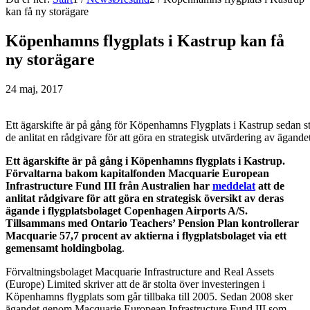
kan få ny storägare
Köpenhamns flygplats i Kastrup kan få
ny storägare
24 maj, 2017
Ett ägarskifte är på gång för Köpenhamns Flygplats i Kastrup sedan s
de anlitat en rådgivare för att göra en strategisk utvärdering av ägan
Ett ägarskifte är på gång i Köpenhamns flygplats i Kastrup.
Förvaltarna bakom kapitalfonden Macquarie European
Infrastructure Fund III från Australien har
meddelat
att de
anlitat rådgivare för att göra en strategisk översikt av deras
ägande i flygplatsbolaget Copenhagen Airports A/S.
Tillsammans med Ontario Teachers’ Pension Plan kontrollerar
Macquarie 57,7 procent av aktierna i flygplatsbolaget via ett
gemensamt holdingbolag
.
Förvaltningsbolaget Macquarie Infrastructure and Real Assets
(Europe) Limited skriver att de är stolta över investeringen i
Köpenhamns flygplats som går tillbaka till 2005. Sedan 2008 sker
ägandet genom Macquarie European Infrastructure Fund III som