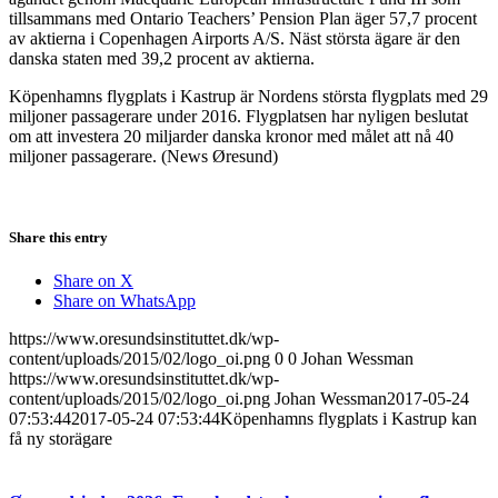
tillsammans med Ontario Teachers’ Pension Plan äger 57,7 procent
av aktierna i Copenhagen Airports A/S. Näst största ägare är den
danska staten med 39,2 procent av aktierna.
Köpenhamns flygplats i Kastrup är Nordens största flygplats med 29
miljoner passagerare under 2016. Flygplatsen har nyligen beslutat
om att investera 20 miljarder danska kronor med målet att nå 40
miljoner passagerare. (News Øresund)
Share this entry
Share on X
Share on WhatsApp
https://www.oresundsinstituttet.dk/wp-
content/uploads/2015/02/logo_oi.png
0
0
Johan Wessman
https://www.oresundsinstituttet.dk/wp-
content/uploads/2015/02/logo_oi.png
Johan Wessman
2017-05-24
07:53:44
2017-05-24 07:53:44
Köpenhamns flygplats i Kastrup kan
få ny storägare