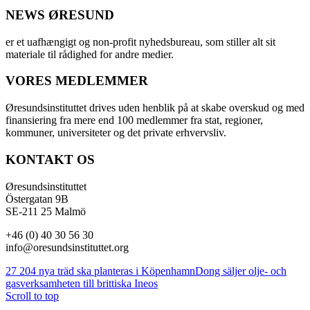
NEWS ØRESUND
er et uafhængigt og non-profit nyhedsbureau, som stiller alt sit
materiale til rådighed for andre medier.
VORES MEDLEMMER
Øresundsinstituttet drives uden henblik på at skabe overskud og med
finansiering fra mere end 100 medlemmer fra stat, regioner,
kommuner, universiteter og det private erhvervsliv.
KONTAKT OS
Øresundsinstituttet
Östergatan 9B
SE-211 25 Malmö
+46 (0) 40 30 56 30
info@oresundsinstituttet.org
27 204 nya träd ska planteras i Köpenhamn
Dong säljer olje- och
gasverksamheten till brittiska Ineos
Scroll to top