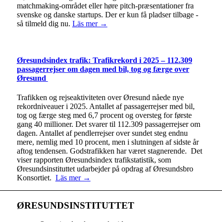
matchmaking-området eller høre pitch-præsentationer fra
svenske og danske startups. Der er kun få pladser tilbage -
så tilmeld dig nu.
Läs mer →
Øresundsindex trafik: Trafikrekord i 2025 – 112.309
passagerrejser om dagen med bil, tog og færge over
Øresund
Trafikken og rejseaktiviteten over Øresund nåede nye
rekordniveauer i 2025. Antallet af passagerrejser med bil,
tog og færge steg med 6,7 procent og oversteg for første
gang 40 millioner. Det svarer til 112.309 passagerrejser om
dagen. Antallet af pendlerrejser over sundet steg endnu
mere, nemlig med 10 procent, men i slutningen af sidste år
aftog tendensen. Godstrafikken har været stagnerende. Det
viser rapporten Øresundsindex trafikstatistik, som
Øresundsinstituttet udarbejder på opdrag af Øresundsbro
Konsortiet.
Läs mer →
ØRESUNDSINSTITUTTET