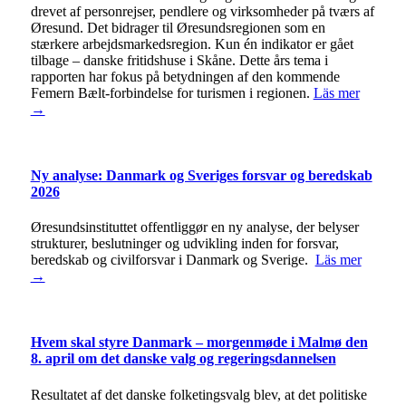
drevet af personrejser, pendlere og virksomheder på tværs af
Øresund. Det bidrager til Øresundsregionen som en
stærkere arbejdsmarkedsregion. Kun én indikator er gået
tilbage – danske fritidshuse i Skåne. Dette års tema i
rapporten har fokus på betydningen af den kommende
Femern Bælt-forbindelse for turismen i regionen.
Läs mer
→
Ny analyse: Danmark og Sveriges forsvar og beredskab
2026
Øresundsinstituttet offentliggør en ny analyse, der belyser
strukturer, beslutninger og udvikling inden for forsvar,
beredskab og civilforsvar i Danmark og Sverige.
Läs mer
→
Hvem skal styre Danmark – morgenmøde i Malmø den
8. april om det danske valg og regeringsdannelsen
Resultatet af det danske folketingsvalg blev, at det politiske