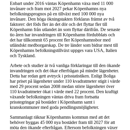
Enbart under 2016 väntas Köpenhamn växa med 11 000
invånare och fram mot 2027 pekar Köpenhamns nya
befolkningsprognos på en tillväxt med 100 000 nya
invånare. Den höga ökningstakten förklaras främst av två
faktorer: det föds fler än det dör och det flyttar fler till
Köpenhamn från utlandet än som flyttar därifrån. De senaste
tio åren har invandringen till Köpenhamn fördubblats och
det har tillkommit 65 procent fler Köpenhamnsbor med
utländskt medborgarskap. De tre länder som bidrar mest till
Köpenhamns befolkningstillväxt uppges vara USA, Italien
och Tyskland.
Arbete och studier är två vanliga förklaringar till den ökande
invandringen och det ökar efterfrågan på mindre lägenheter.
Detta har redan gett avtryck i prisstatistiken. Enligt Boliga
har priset på lägenheter under 110 kvadratmeter stigit i värde
med 29 procent sedan 2008 medan större lägenheter över
110 kvadratmeter ökat i värde med 22 procent. Den kraftigt
växande befolkningen väntas driva fram fortsatta
prisstegringar på bostäder i Köpenhamn samt i
kranskommuner med goda pendlingsmöjligheter.
Sammanlagt räknar Köpenhamns kommun med att det
behöver byggas 45 000 nya bostäder fram till 2027 för att
möta den ökande efterfrågan. Eftersom befolkningen växer