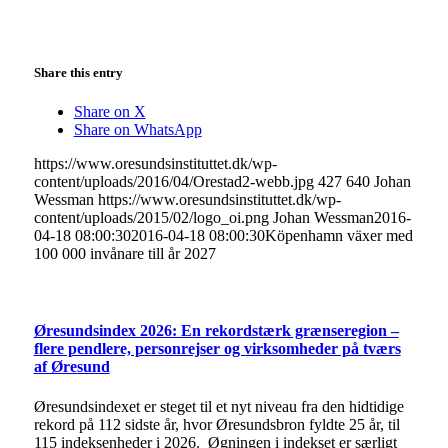
Share this entry
Share on X
Share on WhatsApp
https://www.oresundsinstituttet.dk/wp-
content/uploads/2016/04/Orestad2-webb.jpg
427
640
Johan
Wessman
https://www.oresundsinstituttet.dk/wp-
content/uploads/2015/02/logo_oi.png
Johan Wessman
2016-
04-18 08:00:30
2016-04-18 08:00:30
Köpenhamn växer med
100 000 invånare till år 2027
Øresundsindex 2026: En rekordstærk grænseregion –
flere pendlere, personrejser og virksomheder på tværs
af Øresund
Øresundsindexet er steget til et nyt niveau fra den hidtidige
rekord på 112 sidste år, hvor Øresundsbron fyldte 25 år, til
115 indeksenheder i 2026. Øgningen i indekset er særligt