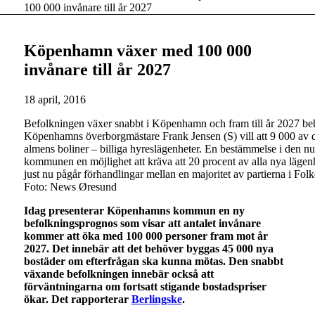
100 000 invånare till år 2027
Köpenhamn växer med 100 000
invånare till år 2027
18 april, 2016
Befolkningen växer snabbt i Köpenhamn och fram till år 2027 be
Köpenhamns överborgmästare Frank Jensen (S) vill att 9 000 av d
almens boliner – billiga hyreslägenheter. En bestämmelse i den n
kommunen en möjlighet att kräva att 20 procent av alla nya läge
just nu pågår förhandlingar mellan en majoritet av partierna i Folk
Foto: News Øresund
Idag presenterar Köpenhamns kommun en ny
befolkningsprognos som visar att antalet invånare
kommer att öka med 100 000 personer fram mot år
2027. Det innebär att det behöver byggas 45 000 nya
bostäder om efterfrågan ska kunna mötas. Den snabbt
växande befolkningen innebär också att
förväntningarna om fortsatt stigande bostadspriser
ökar. Det rapporterar
Berlingske
.