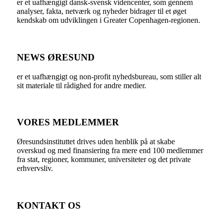
er et uafhængigt dansk-svensk videncenter, som gennem
analyser, fakta, netværk og nyheder bidrager til et øget
kendskab om udviklingen i Greater Copenhagen-regionen.
NEWS ØRESUND
er et uafhængigt og non-profit nyhedsbureau, som stiller alt
sit materiale til rådighed for andre medier.
VORES MEDLEMMER
Øresundsinstituttet drives uden henblik på at skabe
overskud og med finansiering fra mere end 100 medlemmer
fra stat, regioner, kommuner, universiteter og det private
erhvervsliv.
KONTAKT OS