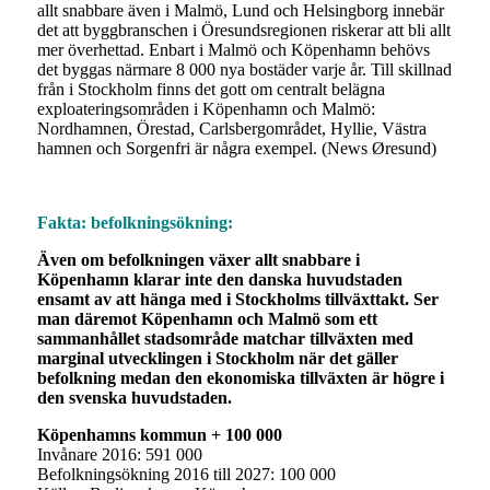
allt snabbare även i Malmö, Lund och Helsingborg innebär
det att byggbranschen i Öresundsregionen riskerar att bli allt
mer överhettad. Enbart i Malmö och Köpenhamn behövs
det byggas närmare 8 000 nya bostäder varje år. Till skillnad
från i Stockholm finns det gott om centralt belägna
exploateringsområden i Köpenhamn och Malmö:
Nordhamnen, Örestad, Carlsbergområdet, Hyllie, Västra
hamnen och Sorgenfri är några exempel. (News Øresund)
Fakta: befolkningsökning:
Även om befolkningen växer allt snabbare i
Köpenhamn klarar inte den danska huvudstaden
ensamt av att hänga med i Stockholms tillväxttakt. Ser
man däremot Köpenhamn och Malmö som ett
sammanhållet stadsområde matchar tillväxten med
marginal utvecklingen i Stockholm när det gäller
befolkning medan den ekonomiska tillväxten är högre i
den svenska huvudstaden.
Köpenhamns kommun + 100 000
Invånare 2016: 591 000
Befolkningsökning 2016 till 2027: 100 000