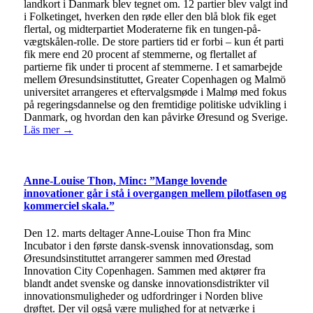
landkort i Danmark blev tegnet om. 12 partier blev valgt ind
i Folketinget, hverken den røde eller den blå blok fik eget
flertal, og midterpartiet Moderaterne fik en tungen-på-
vægtskålen-rolle. De store partiers tid er forbi – kun ét parti
fik mere end 20 procent af stemmerne, og flertallet af
partierne fik under ti procent af stemmerne. I et samarbejde
mellem Øresundsinstituttet, Greater Copenhagen og Malmö
universitet arrangeres et eftervalgsmøde i Malmø med fokus
på regeringsdannelse og den fremtidige politiske udvikling i
Danmark, og hvordan den kan påvirke Øresund og Sverige.
Läs mer →
Anne-Louise Thon, Minc: ”Mange lovende
innovationer går i stå i overgangen mellem pilotfasen og
kommerciel skala.”
Den 12. marts deltager Anne-Louise Thon fra Minc
Incubator i den første dansk-svensk innovationsdag, som
Øresundsinstituttet arrangerer sammen med Ørestad
Innovation City Copenhagen. Sammen med aktører fra
blandt andet svenske og danske innovationsdistrikter vil
innovationsmuligheder og udfordringer i Norden blive
drøftet. Der vil også være mulighed for at netværke i