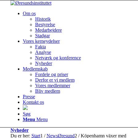
Om os
Historik
Bestyrelse
Medarbejdere
Stadgar
Vores kerneydelser
Fakta
Analyse
Netværk og konference
Nyheder
Medlemskab
Fordele og priser
Derfor er vi medlem
Vores medlemmer
Bliv medlem
Presse
Kontakt os
Søg
Menu
Menu
Nyheder
Du er her:
Start
1
/
NewsØresund
2
/
Köpenhamn växer med