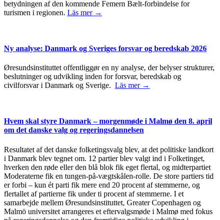
betydningen af den kommende Femern Bælt-forbindelse for
turismen i regionen.
Läs mer →
Ny analyse: Danmark og Sveriges forsvar og beredskab 2026
Øresundsinstituttet offentliggør en ny analyse, der belyser strukturer,
beslutninger og udvikling inden for forsvar, beredskab og
civilforsvar i Danmark og Sverige.
Läs mer →
Hvem skal styre Danmark – morgenmøde i Malmø den 8. april
om det danske valg og regeringsdannelsen
Resultatet af det danske folketingsvalg blev, at det politiske landkort
i Danmark blev tegnet om. 12 partier blev valgt ind i Folketinget,
hverken den røde eller den blå blok fik eget flertal, og midterpartiet
Moderaterne fik en tungen-på-vægtskålen-rolle. De store partiers tid
er forbi – kun ét parti fik mere end 20 procent af stemmerne, og
flertallet af partierne fik under ti procent af stemmerne. I et
samarbejde mellem Øresundsinstituttet, Greater Copenhagen og
Malmö universitet arrangeres et eftervalgsmøde i Malmø med fokus