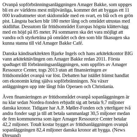
Ovanpå sopförbränningsanläggningen Amager Bakke, som uppges
bli en av världens mest miljövänliga, kommer det att byggas ett 11
000 kvadratmeter stort skidområde med en svart, en blå och en grön
pist. Längsta backen blir 180 meter lång och området utrustas med
skidliftar. Dessutom får fritidsområdet Europas högsta klättervägg
med en höjd på 85 meter. På sommaren ska det vara möjligt att
vandra och styrketräna på området och den som blir fikasugen ska
kunna stanna till vid Amager Bakke Café.
Danska kändisarkitekten Bjarke Ingels och hans arkitektkontor BIG
vann arkitekttävlingen om Amager Bakke redan 2011. Första
spadtaget till förbränningsanläggningen, som uppförs av Amager
Ressource Center, togs 2013 utan att finansieringen av
fritidsområdet ovanpå var löst. Debatten har istället främst handlat
om ekonomin kring själva sopförbränningen. Nu växer
anläggningen upp inte långt från Operaen och Christiania.
Även finansieringen av fritidsområdet ovanpå sopanläggningen är
nu klar sedan Nordea-fonden erbjudit sig att betala 9,7 miljoner
danska kronor. Tidigare har A.P. Møller-Fonden och ytterligare två
andra fonder sagt ja till att betala sammanlagt 30,5 miljoner medan
de fem kommunerna som äger Amager Ressource Center betalar
42,2 miljoner. Totalt kostar bygget av fritidsanläggningen ovanpå
sopanläggningen 82,4 miljoner danska kronor att bygga. (News
Øresund)