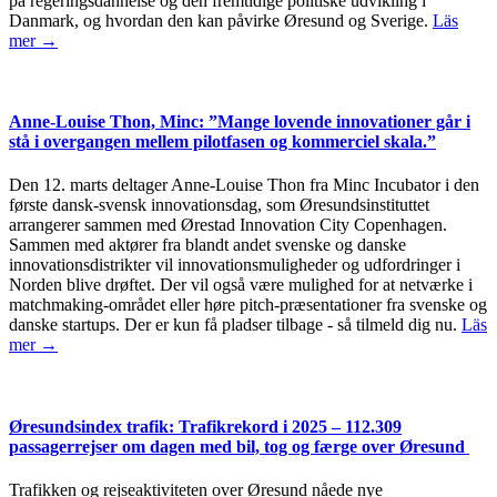
på regeringsdannelse og den fremtidige politiske udvikling i
Danmark, og hvordan den kan påvirke Øresund og Sverige.
Läs
mer →
Anne-Louise Thon, Minc: ”Mange lovende innovationer går i
stå i overgangen mellem pilotfasen og kommerciel skala.”
Den 12. marts deltager Anne-Louise Thon fra Minc Incubator i den
første dansk-svensk innovationsdag, som Øresundsinstituttet
arrangerer sammen med Ørestad Innovation City Copenhagen.
Sammen med aktører fra blandt andet svenske og danske
innovationsdistrikter vil innovationsmuligheder og udfordringer i
Norden blive drøftet. Der vil også være mulighed for at netværke i
matchmaking-området eller høre pitch-præsentationer fra svenske og
danske startups. Der er kun få pladser tilbage - så tilmeld dig nu.
Läs
mer →
Øresundsindex trafik: Trafikrekord i 2025 – 112.309
passagerrejser om dagen med bil, tog og færge over Øresund
Trafikken og rejseaktiviteten over Øresund nåede nye