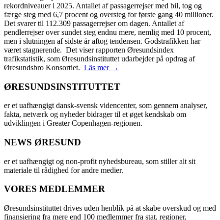
rekordniveauer i 2025. Antallet af passagerrejser med bil, tog og
færge steg med 6,7 procent og oversteg for første gang 40 millioner.
Det svarer til 112.309 passagerrejser om dagen. Antallet af
pendlerrejser over sundet steg endnu mere, nemlig med 10 procent,
men i slutningen af sidste år aftog tendensen. Godstrafikken har
været stagnerende. Det viser rapporten Øresundsindex
trafikstatistik, som Øresundsinstituttet udarbejder på opdrag af
Øresundsbro Konsortiet.
Läs mer →
ØRESUNDSINSTITUTTET
er et uafhængigt dansk-svensk videncenter, som gennem analyser,
fakta, netværk og nyheder bidrager til et øget kendskab om
udviklingen i Greater Copenhagen-regionen.
NEWS ØRESUND
er et uafhængigt og non-profit nyhedsbureau, som stiller alt sit
materiale til rådighed for andre medier.
VORES MEDLEMMER
Øresundsinstituttet drives uden henblik på at skabe overskud og med
finansiering fra mere end 100 medlemmer fra stat, regioner,