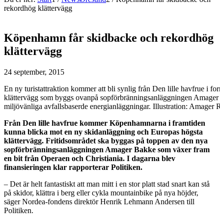
rekordhög klättervägg
Köpenhamn får skidbacke och rekordhög
klättervägg
24 september, 2015
En ny turistattraktion kommer att bli synlig från Den lille havfrue 
klättervägg som byggs ovanpå sopförbränningsanläggningen Amager 
miljövänliga avfallsbaserde energianläggningar. Illustration: Amager
Från Den lille havfrue kommer Köpenhamnarna i framtiden
kunna blicka mot en ny skidanläggning och Europas högsta
klättervägg. Fritidsområdet ska byggas på toppen av den nya
sopförbränningsanläggningen Amager Bakke som växer fram
en bit från Operaen och Christiania. I dagarna blev
finansieringen klar rapporterar Politiken.
– Det är helt fantastiskt att man mitt i en stor platt stad snart kan stå
på skidor, klättra i berg eller cykla mountainbike på nya höjder,
säger Nordea-fondens direktör Henrik Lehmann Andersen till
Politiken.