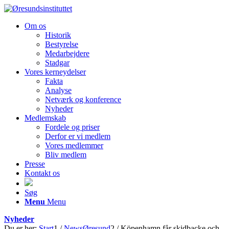
Om os
Historik
Bestyrelse
Medarbejdere
Stadgar
Vores kerneydelser
Fakta
Analyse
Netværk og konference
Nyheder
Medlemskab
Fordele og priser
Derfor er vi medlem
Vores medlemmer
Bliv medlem
Presse
Kontakt os
Søg
Menu
Menu
Nyheder
Du er her:
Start
1
/
NewsØresund
2
/
Köpenhamn får skidbacke och