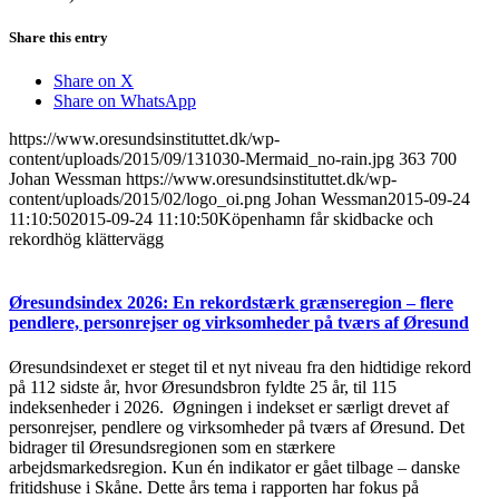
Share this entry
Share on X
Share on WhatsApp
https://www.oresundsinstituttet.dk/wp-
content/uploads/2015/09/131030-Mermaid_no-rain.jpg
363
700
Johan Wessman
https://www.oresundsinstituttet.dk/wp-
content/uploads/2015/02/logo_oi.png
Johan Wessman
2015-09-24
11:10:50
2015-09-24 11:10:50
Köpenhamn får skidbacke och
rekordhög klättervägg
Øresundsindex 2026: En rekordstærk grænseregion – flere
pendlere, personrejser og virksomheder på tværs af Øresund
Øresundsindexet er steget til et nyt niveau fra den hidtidige rekord
på 112 sidste år, hvor Øresundsbron fyldte 25 år, til 115
indeksenheder i 2026. Øgningen i indekset er særligt drevet af
personrejser, pendlere og virksomheder på tværs af Øresund. Det
bidrager til Øresundsregionen som en stærkere
arbejdsmarkedsregion. Kun én indikator er gået tilbage – danske
fritidshuse i Skåne. Dette års tema i rapporten har fokus på