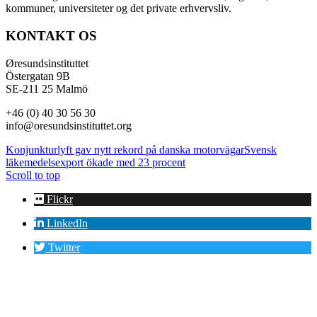
kommuner, universiteter og det private erhvervsliv.
KONTAKT OS
Øresundsinstituttet
Östergatan 9B
SE-211 25 Malmö
+46 (0) 40 30 56 30
info@oresundsinstituttet.org
Konjunkturlyft gav nytt rekord på danska motorvägar
Svensk
läkemedelsexport ökade med 23 procent
Scroll to top
Flickr
LinkedIn
Twitter