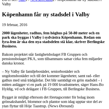
Valby
Köpenhamn får ny stadsdel i Valby
19 februar, 2016
2000 lägenheter, radhus, fem höghus på 50-80 meter och en
park ska byggas i Valby i sydvästra Köpenhamn. Redan om
fyra-fem år ska den nya stadsdelen stå klar, skriver Berlingske
Business.
Bakom projektet står fastighetsbolaget FB Gruppen och
pensionsbolaget PKA, som tillsammans satsar cirka fem miljarder
danska kronor.
– Ny Valby får familjebostäder, seniorbostäder och
ungdomsbostäder och till det kommer lägenheter, samt rad- eller
gathus med små trädgårdar. Det blir samtidigt en grön stadsdel – i
mitten anlägger vi en park på 19 000 kvadratmeter, säger Hans-Bo
Hyldig, vd och delägare i FB Gruppen, till Berlingske Business.
Bygget är möjligt eftersom det företagscenter för bolag inom
grönsakshandel, blommor och plantor som idag upptar stor del av
ytan flyttar till Höje Taastrup. (News Øresund)