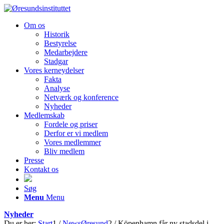
Om os
Historik
Bestyrelse
Medarbejdere
Stadgar
Vores kerneydelser
Fakta
Analyse
Netværk og konference
Nyheder
Medlemskab
Fordele og priser
Derfor er vi medlem
Vores medlemmer
Bliv medlem
Presse
Kontakt os
Søg
Menu
Menu
Nyheder
Du er her:
Start
1
/
NewsØresund
2
/
Köpenhamn får ny stadsdel i