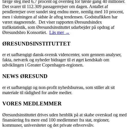
færge steg med 6,7 procent og oversteg for første gang 40 millioner.
Det svarer til 112.309 passagerrejser om dagen. Antallet af
pendlerrejser over sundet steg endnu mere, nemlig med 10 procent,
men i slutningen af sidste år aftog tendensen. Godstrafikken har
været stagnerende. Det viser rapporten Øresundsindex
trafikstatistik, som Øresundsinstituttet udarbejder på opdrag af
Øresundsbro Konsortiet.
Läs mer →
ØRESUNDSINSTITUTTET
er et uafhængigt dansk-svensk videncenter, som gennem analyser,
fakta, netværk og nyheder bidrager til et øget kendskab om
udviklingen i Greater Copenhagen-regionen.
NEWS ØRESUND
er et uafhængigt og non-profit nyhedsbureau, som stiller alt sit
materiale til rådighed for andre medier.
VORES MEDLEMMER
Øresundsinstituttet drives uden henblik på at skabe overskud og med
finansiering fra mere end 100 medlemmer fra stat, regioner,
kommuner, universiteter og det private erhvervsliv.