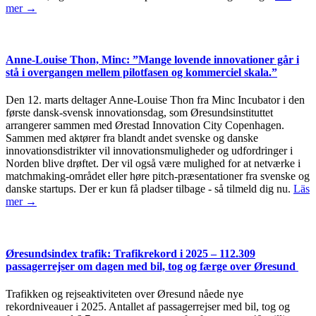
mer →
Anne-Louise Thon, Minc: ”Mange lovende innovationer går i
stå i overgangen mellem pilotfasen og kommerciel skala.”
Den 12. marts deltager Anne-Louise Thon fra Minc Incubator i den
første dansk-svensk innovationsdag, som Øresundsinstituttet
arrangerer sammen med Ørestad Innovation City Copenhagen.
Sammen med aktører fra blandt andet svenske og danske
innovationsdistrikter vil innovationsmuligheder og udfordringer i
Norden blive drøftet. Der vil også være mulighed for at netværke i
matchmaking-området eller høre pitch-præsentationer fra svenske og
danske startups. Der er kun få pladser tilbage - så tilmeld dig nu.
Läs
mer →
Øresundsindex trafik: Trafikrekord i 2025 – 112.309
passagerrejser om dagen med bil, tog og færge over Øresund
Trafikken og rejseaktiviteten over Øresund nåede nye
rekordniveauer i 2025. Antallet af passagerrejser med bil, tog og