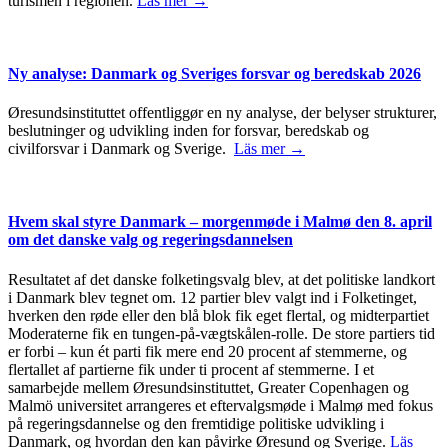
turismen i regionen.
Läs mer →
Ny analyse: Danmark og Sveriges forsvar og beredskab 2026
Øresundsinstituttet offentliggør en ny analyse, der belyser strukturer,
beslutninger og udvikling inden for forsvar, beredskab og
civilforsvar i Danmark og Sverige.
Läs mer →
Hvem skal styre Danmark – morgenmøde i Malmø den 8. april
om det danske valg og regeringsdannelsen
Resultatet af det danske folketingsvalg blev, at det politiske landkort
i Danmark blev tegnet om. 12 partier blev valgt ind i Folketinget,
hverken den røde eller den blå blok fik eget flertal, og midterpartiet
Moderaterne fik en tungen-på-vægtskålen-rolle. De store partiers tid
er forbi – kun ét parti fik mere end 20 procent af stemmerne, og
flertallet af partierne fik under ti procent af stemmerne. I et
samarbejde mellem Øresundsinstituttet, Greater Copenhagen og
Malmö universitet arrangeres et eftervalgsmøde i Malmø med fokus
på regeringsdannelse og den fremtidige politiske udvikling i
Danmark, og hvordan den kan påvirke Øresund og Sverige.
Läs