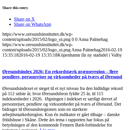
Share this entry
Share on X
Share on WhatsApp
https://www.oresundsinstituttet.dk/wp-
content/uploads/2015/02/logo_oi.png
0
0
Anna Palmehag
https://www.oresundsinstituttet.dk/wp-
content/uploads/2015/02/logo_oi.png
Anna Palmehag
2016-02-19
15:35:18
2016-02-19 15:35:18
Köpenhamn får ny stadsdel i Valby
Øresundsindex 2026: En rekordstærk grænseregion – flere
pendlere, personrejser og virksomheder på tværs af Øresund
Øresundsindexet er steget til et nyt niveau fra den hidtidige rekord
på 112 sidste år, hvor Øresundsbron fyldte 25 år, til 115
indeksenheder i 2026. Øgningen i indekset er særligt drevet af
personrejser, pendlere og virksomheder på tværs af Øresund. Det
bidrager til Øresundsregionen som en stærkere
arbejdsmarkedsregion. Kun én indikator er gået tilbage – danske
fritidshuse i Skåne. Dette års tema i rapporten har fokus på
betydningen af den kommende Femern Bælt-forbindelse for