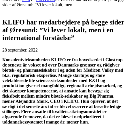
sider af Øresund: ”Vi lever lokalt, men...
KLIFO har medarbejdere på begge sider
af Øresund: ”Vi lever lokalt, men i en
international forståelse”
28 september, 2022
Konsulentvirksomheden KLIFO er fra hovedsædet i Glostrup
de seneste år vokset ud over Danmarks grænser og rådgiver
biotek- og pharmaselskaber i og uden for Medicon Valley med
bl.a. regulatorisk ekspertise. Mange startups og store
veletablerede life science-virksomheder med R&D og
produktion giver et mangfoldigt, regionalt arbejdsmarked, og
det skærper kompetencerne, at ansatte kan bevæge sig
fleksibelt mellem mindre biotek-selskaber og Big Pharma,
mener Alejandra Mørk, CEO i KLIFO. Hun oplever, at det
særligt i det seneste års tid er blevet sværere at besætte ledige
stillinger. Flere ansatte til kvalitets-sikringsområdet er
afgørende fremover, da det er blevet nedprioriteret i
uddannelsessystemet i mange år, mener hun.