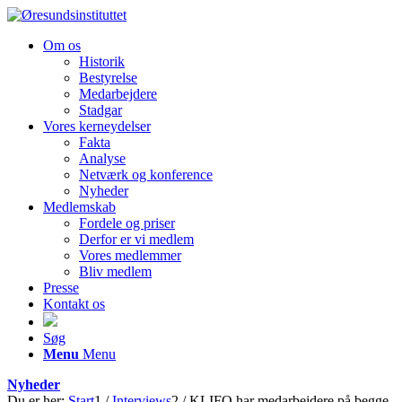
Om os
Historik
Bestyrelse
Medarbejdere
Stadgar
Vores kerneydelser
Fakta
Analyse
Netværk og konference
Nyheder
Medlemskab
Fordele og priser
Derfor er vi medlem
Vores medlemmer
Bliv medlem
Presse
Kontakt os
Søg
Menu
Menu
Nyheder
Du er her:
Start
1
/
Interviews
2
/
KLIFO har medarbejdere på begge