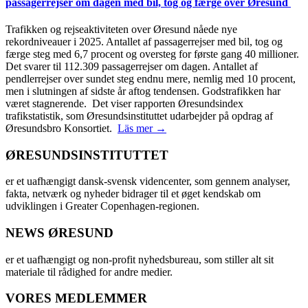
passagerrejser om dagen med bil, tog og færge over Øresund
Trafikken og rejseaktiviteten over Øresund nåede nye
rekordniveauer i 2025. Antallet af passagerrejser med bil, tog og
færge steg med 6,7 procent og oversteg for første gang 40 millioner.
Det svarer til 112.309 passagerrejser om dagen. Antallet af
pendlerrejser over sundet steg endnu mere, nemlig med 10 procent,
men i slutningen af sidste år aftog tendensen. Godstrafikken har
været stagnerende. Det viser rapporten Øresundsindex
trafikstatistik, som Øresundsinstituttet udarbejder på opdrag af
Øresundsbro Konsortiet.
Läs mer →
ØRESUNDSINSTITUTTET
er et uafhængigt dansk-svensk videncenter, som gennem analyser,
fakta, netværk og nyheder bidrager til et øget kendskab om
udviklingen i Greater Copenhagen-regionen.
NEWS ØRESUND
er et uafhængigt og non-profit nyhedsbureau, som stiller alt sit
materiale til rådighed for andre medier.
VORES MEDLEMMER