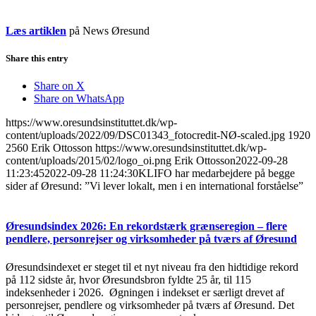
Læs artiklen
på News Øresund
Share this entry
Share on X
Share on WhatsApp
https://www.oresundsinstituttet.dk/wp-
content/uploads/2022/09/DSC01343_fotocredit-NØ-scaled.jpg
1920
2560
Erik Ottosson
https://www.oresundsinstituttet.dk/wp-
content/uploads/2015/02/logo_oi.png
Erik Ottosson
2022-09-28
11:23:45
2022-09-28 11:24:30
KLIFO har medarbejdere på begge
sider af Øresund: ”Vi lever lokalt, men i en international forståelse”
Øresundsindex 2026: En rekordstærk grænseregion – flere
pendlere, personrejser og virksomheder på tværs af Øresund
Øresundsindexet er steget til et nyt niveau fra den hidtidige rekord
på 112 sidste år, hvor Øresundsbron fyldte 25 år, til 115
indeksenheder i 2026. Øgningen i indekset er særligt drevet af
personrejser, pendlere og virksomheder på tværs af Øresund. Det