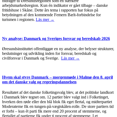
bidrager til Øresundsregionen som en stærkere
arbejdsmarkedsregion. Kun én indikator er gået tilbage – danske
fritidshuse i Skåne. Dette års tema i rapporten har fokus på
betydningen af den kommende Femern Bælt-forbindelse for
turismen i regionen.
Läs mer →
Ny analyse: Danmark og Sveriges forsvar og beredskab 2026
Øresundsinstituttet offentliggør en ny analyse, der belyser strukturer,
beslutninger og udvikling inden for forsvar, beredskab og
civilforsvar i Danmark og Sverige.
Läs mer →
Hvem skal styre Danmark – morgenmøde i Malmø den 8. april
om det danske valg og regeringsdannelsen
Resultatet af det danske folketingsvalg blev, at det politiske landkort
i Danmark blev tegnet om. 12 partier blev valgt ind i Folketinget,
hverken den røde eller den blå blok fik eget flertal, og midterpartiet
Moderaterne fik en tungen-på-vægtskålen-rolle. De store partiers tid
er forbi – kun ét parti fik mere end 20 procent af stemmerne, og
flertallet af partierne fik under ti procent af stemmerne. I et