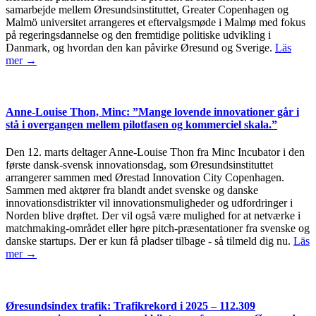
samarbejde mellem Øresundsinstituttet, Greater Copenhagen og
Malmö universitet arrangeres et eftervalgsmøde i Malmø med fokus
på regeringsdannelse og den fremtidige politiske udvikling i
Danmark, og hvordan den kan påvirke Øresund og Sverige.
Läs
mer →
Anne-Louise Thon, Minc: ”Mange lovende innovationer går i
stå i overgangen mellem pilotfasen og kommerciel skala.”
Den 12. marts deltager Anne-Louise Thon fra Minc Incubator i den
første dansk-svensk innovationsdag, som Øresundsinstituttet
arrangerer sammen med Ørestad Innovation City Copenhagen.
Sammen med aktører fra blandt andet svenske og danske
innovationsdistrikter vil innovationsmuligheder og udfordringer i
Norden blive drøftet. Der vil også være mulighed for at netværke i
matchmaking-området eller høre pitch-præsentationer fra svenske og
danske startups. Der er kun få pladser tilbage - så tilmeld dig nu.
Läs
mer →
Øresundsindex trafik: Trafikrekord i 2025 – 112.309