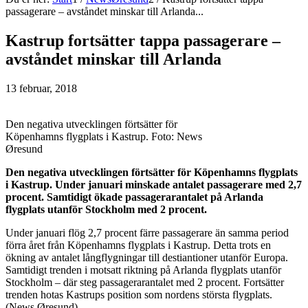
passagerare – avståndet minskar till Arlanda...
Kastrup fortsätter tappa passagerare –
avståndet minskar till Arlanda
13 februar, 2018
Den negativa utvecklingen förtsätter för
Köpenhamns flygplats i Kastrup. Foto: News
Øresund
Den negativa utvecklingen förtsätter för Köpenhamns flygplats
i Kastrup. Under januari minskade antalet passagerare med 2,7
procent. Samtidigt ökade passagerarantalet på Arlanda
flygplats utanför Stockholm med 2 procent.
Under januari flög 2,7 procent färre passagerare än samma period
förra året från Köpenhamns flygplats i Kastrup. Detta trots en
ökning av antalet långflygningar till destiantioner utanför Europa.
Samtidigt trenden i motsatt riktning på Arlanda flygplats utanför
Stockholm – där steg passagerarantalet med 2 procent. Fortsätter
trenden hotas Kastrups position som nordens största flygplats.
(News Øresund)