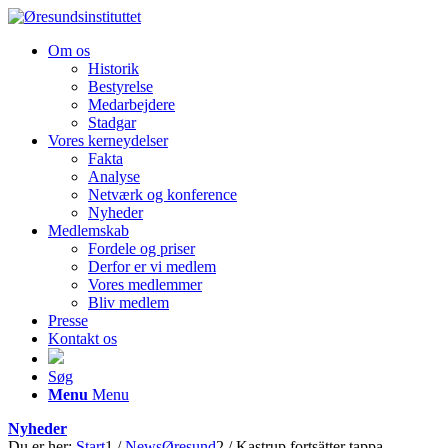
Om os
Historik
Bestyrelse
Medarbejdere
Stadgar
Vores kerneydelser
Fakta
Analyse
Netværk og konference
Nyheder
Medlemskab
Fordele og priser
Derfor er vi medlem
Vores medlemmer
Bliv medlem
Presse
Kontakt os
Søg
Menu
Menu
Nyheder
Du er her:
Start
1
/
NewsØresund
2
/
Kastrup fortsätter tappa