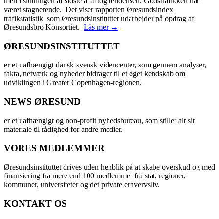
men i slutningen af sidste år aftog tendensen. Godstrafikken har
været stagnerende. Det viser rapporten Øresundsindex
trafikstatistik, som Øresundsinstituttet udarbejder på opdrag af
Øresundsbro Konsortiet.
Läs mer →
ØRESUNDSINSTITUTTET
er et uafhængigt dansk-svensk videncenter, som gennem analyser,
fakta, netværk og nyheder bidrager til et øget kendskab om
udviklingen i Greater Copenhagen-regionen.
NEWS ØRESUND
er et uafhængigt og non-profit nyhedsbureau, som stiller alt sit
materiale til rådighed for andre medier.
VORES MEDLEMMER
Øresundsinstituttet drives uden henblik på at skabe overskud og med
finansiering fra mere end 100 medlemmer fra stat, regioner,
kommuner, universiteter og det private erhvervsliv.
KONTAKT OS