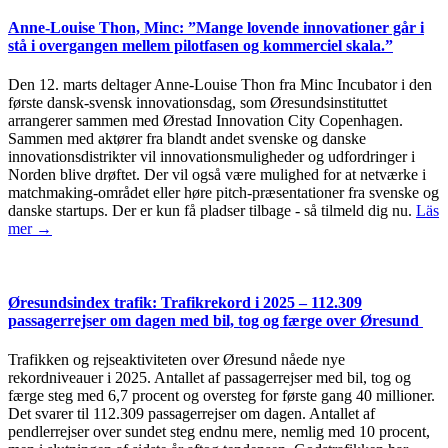
Anne-Louise Thon, Minc: ”Mange lovende innovationer går i
stå i overgangen mellem pilotfasen og kommerciel skala.”
Den 12. marts deltager Anne-Louise Thon fra Minc Incubator i den
første dansk-svensk innovationsdag, som Øresundsinstituttet
arrangerer sammen med Ørestad Innovation City Copenhagen.
Sammen med aktører fra blandt andet svenske og danske
innovationsdistrikter vil innovationsmuligheder og udfordringer i
Norden blive drøftet. Der vil også være mulighed for at netværke i
matchmaking-området eller høre pitch-præsentationer fra svenske og
danske startups. Der er kun få pladser tilbage - så tilmeld dig nu.
Läs
mer →
Øresundsindex trafik: Trafikrekord i 2025 – 112.309
passagerrejser om dagen med bil, tog og færge over Øresund
Trafikken og rejseaktiviteten over Øresund nåede nye
rekordniveauer i 2025. Antallet af passagerrejser med bil, tog og
færge steg med 6,7 procent og oversteg for første gang 40 millioner.
Det svarer til 112.309 passagerrejser om dagen. Antallet af
pendlerrejser over sundet steg endnu mere, nemlig med 10 procent,