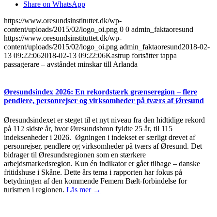
Share on WhatsApp
https://www.oresundsinstituttet.dk/wp-
content/uploads/2015/02/logo_oi.png
0
0
admin_faktaoresund
https://www.oresundsinstituttet.dk/wp-
content/uploads/2015/02/logo_oi.png
admin_faktaoresund
2018-02-
13 09:22:06
2018-02-13 09:22:06
Kastrup fortsätter tappa
passagerare – avståndet minskar till Arlanda
Øresundsindex 2026: En rekordstærk grænseregion – flere
pendlere, personrejser og virksomheder på tværs af Øresund
Øresundsindexet er steget til et nyt niveau fra den hidtidige rekord
på 112 sidste år, hvor Øresundsbron fyldte 25 år, til 115
indeksenheder i 2026. Øgningen i indekset er særligt drevet af
personrejser, pendlere og virksomheder på tværs af Øresund. Det
bidrager til Øresundsregionen som en stærkere
arbejdsmarkedsregion. Kun én indikator er gået tilbage – danske
fritidshuse i Skåne. Dette års tema i rapporten har fokus på
betydningen af den kommende Femern Bælt-forbindelse for
turismen i regionen.
Läs mer →