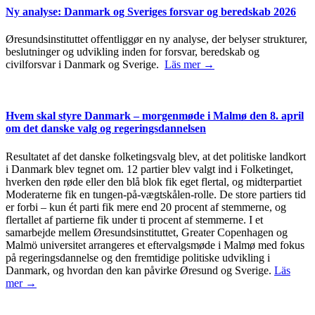
Ny analyse: Danmark og Sveriges forsvar og beredskab 2026
Øresundsinstituttet offentliggør en ny analyse, der belyser strukturer,
beslutninger og udvikling inden for forsvar, beredskab og
civilforsvar i Danmark og Sverige.
Läs mer →
Hvem skal styre Danmark – morgenmøde i Malmø den 8. april
om det danske valg og regeringsdannelsen
Resultatet af det danske folketingsvalg blev, at det politiske landkort
i Danmark blev tegnet om. 12 partier blev valgt ind i Folketinget,
hverken den røde eller den blå blok fik eget flertal, og midterpartiet
Moderaterne fik en tungen-på-vægtskålen-rolle. De store partiers tid
er forbi – kun ét parti fik mere end 20 procent af stemmerne, og
flertallet af partierne fik under ti procent af stemmerne. I et
samarbejde mellem Øresundsinstituttet, Greater Copenhagen og
Malmö universitet arrangeres et eftervalgsmøde i Malmø med fokus
på regeringsdannelse og den fremtidige politiske udvikling i
Danmark, og hvordan den kan påvirke Øresund og Sverige.
Läs
mer →