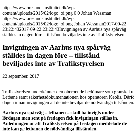
https://www.oresundsinstituttet.dk/wp-
content/uploads/2015/02/logo_oi.png
0
0
Johan Wessman
https://www.oresundsinstituttet.dk/wp-
content/uploads/2015/02/logo_oi.png
Johan Wessman
2017-09-22
23:22:43
2017-09-22 23:22:43
Invigningen av Aarhus nya spårväg
ställdes in dagen före – tillstånd beviljades inte av Trafikstyrelsen
Invigningen av Aarhus nya spårväg
ställdes in dagen före – tillstånd
beviljades inte av Trafikstyrelsen
22 september, 2017
Trafikstyrelsen underkänner den oberoende bedömare som granskat u
Letbane samt säkerhetsdokumentationen hos operatören Keolis. Därfö
dagen innan invigningen att de inte beviljar de nödvändiga tillstånden
Aarhus nya spårväg – letbanen – skull ha invigts under
lördagen men sent på fredagen fick invigningen ställas in.
Anledningen är att Trafikstyrelsen på fredagen meddelade de
inte kan ge letbanen de nödvändiga tillstånden.