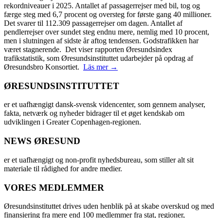
rekordniveauer i 2025. Antallet af passagerrejser med bil, tog og
færge steg med 6,7 procent og oversteg for første gang 40 millioner.
Det svarer til 112.309 passagerrejser om dagen. Antallet af
pendlerrejser over sundet steg endnu mere, nemlig med 10 procent,
men i slutningen af sidste år aftog tendensen. Godstrafikken har
været stagnerende. Det viser rapporten Øresundsindex
trafikstatistik, som Øresundsinstituttet udarbejder på opdrag af
Øresundsbro Konsortiet.
Läs mer →
ØRESUNDSINSTITUTTET
er et uafhængigt dansk-svensk videncenter, som gennem analyser,
fakta, netværk og nyheder bidrager til et øget kendskab om
udviklingen i Greater Copenhagen-regionen.
NEWS ØRESUND
er et uafhængigt og non-profit nyhedsbureau, som stiller alt sit
materiale til rådighed for andre medier.
VORES MEDLEMMER
Øresundsinstituttet drives uden henblik på at skabe overskud og med
finansiering fra mere end 100 medlemmer fra stat, regioner,