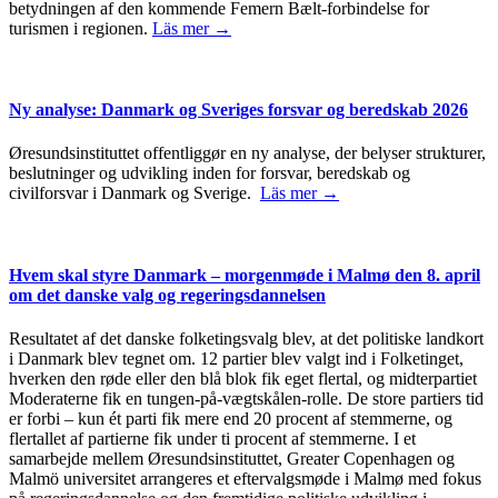
betydningen af den kommende Femern Bælt-forbindelse for
turismen i regionen.
Läs mer →
Ny analyse: Danmark og Sveriges forsvar og beredskab 2026
Øresundsinstituttet offentliggør en ny analyse, der belyser strukturer,
beslutninger og udvikling inden for forsvar, beredskab og
civilforsvar i Danmark og Sverige.
Läs mer →
Hvem skal styre Danmark – morgenmøde i Malmø den 8. april
om det danske valg og regeringsdannelsen
Resultatet af det danske folketingsvalg blev, at det politiske landkort
i Danmark blev tegnet om. 12 partier blev valgt ind i Folketinget,
hverken den røde eller den blå blok fik eget flertal, og midterpartiet
Moderaterne fik en tungen-på-vægtskålen-rolle. De store partiers tid
er forbi – kun ét parti fik mere end 20 procent af stemmerne, og
flertallet af partierne fik under ti procent af stemmerne. I et
samarbejde mellem Øresundsinstituttet, Greater Copenhagen og
Malmö universitet arrangeres et eftervalgsmøde i Malmø med fokus