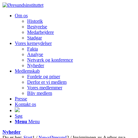
Om os
Historik
Bestyrelse
Medarbejdere
Stadgar
Vores kerneydelser
Fakta
Analyse
Netværk og konference
Nyheder
Medlemskab
Fordele og priser
Derfor er vi medlem
Vores medlemmer
Bliv medlem
Presse
Kontakt os
Søg
Menu
Menu
Nyheder
Du er her:
Start
1
/
NewsØresund
2
/
Invigningen av Aarhus nya