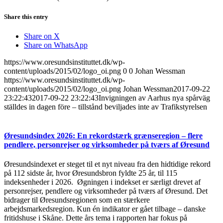
Share this entry
Share on X
Share on WhatsApp
https://www.oresundsinstituttet.dk/wp-
content/uploads/2015/02/logo_oi.png
0
0
Johan Wessman
https://www.oresundsinstituttet.dk/wp-
content/uploads/2015/02/logo_oi.png
Johan Wessman
2017-09-22
23:22:43
2017-09-22 23:22:43
Invigningen av Aarhus nya spårväg
ställdes in dagen före – tillstånd beviljades inte av Trafikstyrelsen
Øresundsindex 2026: En rekordstærk grænseregion – flere
pendlere, personrejser og virksomheder på tværs af Øresund
Øresundsindexet er steget til et nyt niveau fra den hidtidige rekord
på 112 sidste år, hvor Øresundsbron fyldte 25 år, til 115
indeksenheder i 2026. Øgningen i indekset er særligt drevet af
personrejser, pendlere og virksomheder på tværs af Øresund. Det
bidrager til Øresundsregionen som en stærkere
arbejdsmarkedsregion. Kun én indikator er gået tilbage – danske
fritidshuse i Skåne. Dette års tema i rapporten har fokus på