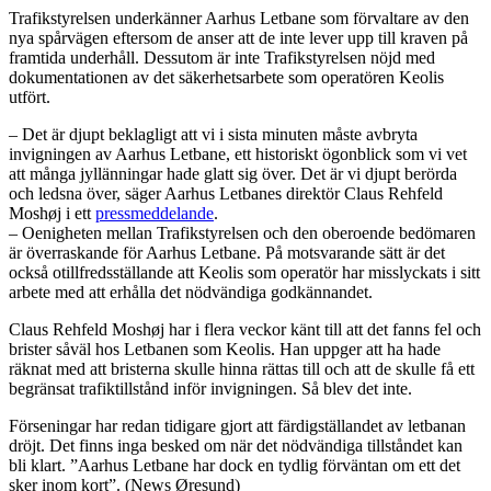
Trafikstyrelsen underkänner Aarhus Letbane som förvaltare av den
nya spårvägen eftersom de anser att de inte lever upp till kraven på
framtida underhåll. Dessutom är inte Trafikstyrelsen nöjd med
dokumentationen av det säkerhetsarbete som operatören Keolis
utfört.
– Det är djupt beklagligt att vi i sista minuten måste avbryta
invigningen av Aarhus Letbane, ett historiskt ögonblick som vi vet
att många jyllänningar hade glatt sig över
. Det är vi djupt berörda
och ledsna över, säger Aarhus Letbanes direktör Claus Rehfeld
Moshøj i ett
pressmeddelande
.
–
Oenigheten mellan Trafikstyrelsen och den oberoende bedömaren
är överraskande för Aarhus Letbane. På motsvarande sätt är det
också otillfredsställande att Keolis som operatör har misslyckats i sitt
arbete med att erhålla det nödvändiga godkännandet.
Claus Rehfeld Moshøj har i flera veckor känt till att det fanns fel och
brister såväl hos Letbanen som Keolis. Han uppger att ha hade
räknat med att bristerna skulle hinna rättas till och att de skulle få ett
begränsat trafiktillstånd inför invigningen. Så blev det inte.
Förseningar har redan tidigare gjort att färdigställandet av letbanan
dröjt. Det finns inga besked om när det nödvändiga tillståndet kan
bli klart. ”Aarhus Letbane har dock en tydlig förväntan om ett det
sker inom kort”. (News Øresund)