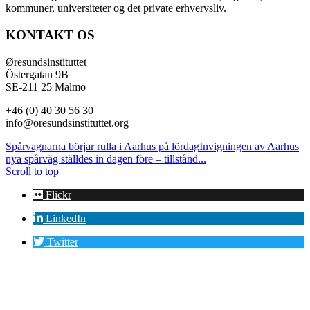
kommuner, universiteter og det private erhvervsliv.
KONTAKT OS
Øresundsinstituttet
Östergatan 9B
SE-211 25 Malmö
+46 (0) 40 30 56 30
info@oresundsinstituttet.org
Spårvagnarna börjar rulla i Aarhus på lördag
Invigningen av Aarhus
nya spårväg ställdes in dagen före – tillstånd...
Scroll to top
Flickr
LinkedIn
Twitter