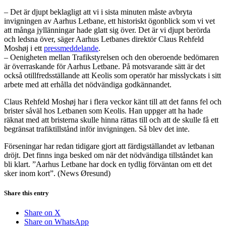
– Det är djupt beklagligt att vi i sista minuten måste avbryta
invigningen av Aarhus Letbane, ett historiskt ögonblick som vi vet
att många jyllänningar hade glatt sig över
. Det är vi djupt berörda
och ledsna över, säger Aarhus Letbanes direktör Claus Rehfeld
Moshøj i ett
pressmeddelande
.
–
Oenigheten mellan Trafikstyrelsen och den oberoende bedömaren
är överraskande för Aarhus Letbane. På motsvarande sätt är det
också otillfredsställande att Keolis som operatör har misslyckats i sitt
arbete med att erhålla det nödvändiga godkännandet.
Claus Rehfeld Moshøj har i flera veckor känt till att det fanns fel och
brister såväl hos Letbanen som Keolis. Han uppger att ha hade
räknat med att bristerna skulle hinna rättas till och att de skulle få ett
begränsat trafiktillstånd inför invigningen. Så blev det inte.
Förseningar har redan tidigare gjort att färdigställandet av letbanan
dröjt. Det finns inga besked om när det nödvändiga tillståndet kan
bli klart. ”Aarhus Letbane har dock en tydlig förväntan om ett det
sker inom kort”. (News Øresund)
Share this entry
Share on X
Share on WhatsApp