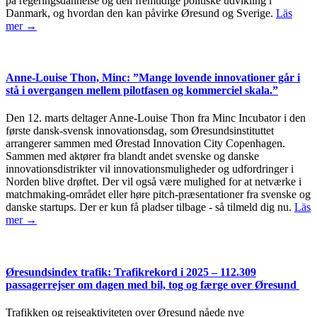
på regeringsdannelse og den fremtidige politiske udvikling i
Danmark, og hvordan den kan påvirke Øresund og Sverige.
Läs
mer →
Anne-Louise Thon, Minc: ”Mange lovende innovationer går i
stå i overgangen mellem pilotfasen og kommerciel skala.”
Den 12. marts deltager Anne-Louise Thon fra Minc Incubator i den
første dansk-svensk innovationsdag, som Øresundsinstituttet
arrangerer sammen med Ørestad Innovation City Copenhagen.
Sammen med aktører fra blandt andet svenske og danske
innovationsdistrikter vil innovationsmuligheder og udfordringer i
Norden blive drøftet. Der vil også være mulighed for at netværke i
matchmaking-området eller høre pitch-præsentationer fra svenske og
danske startups. Der er kun få pladser tilbage - så tilmeld dig nu.
Läs
mer →
Øresundsindex trafik: Trafikrekord i 2025 – 112.309
passagerrejser om dagen med bil, tog og færge over Øresund
Trafikken og rejseaktiviteten over Øresund nåede nye