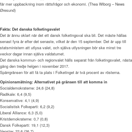
får mer uppbackning inom rättsfrågor och ekonomi. (Thea Wiborg – News
Øresund)
Fakta: Det danska folketingsvalet
Det är ännu oklart när det ett dansk folketingsval ska bli. Det måste hållas
senast fyra år efter det senaste, vilket är den 15 september. Det är upp till
statsministern att utlysa valet, och själva utlysningen bör ske minst tre
veckor dagar innan själva valdatumet.
Det danska kommun- och regionvalet hålls separat från folketingsvalet, nästa
gång den tredje helgen i november 2017.
Spärrgränsen för att få ta plats i Folketinget är två procent av rösterna.
Opinionsmätning: Alternativet på gränsen till att komma in
Socialdemokraterne: 24,6 (24,8)
Radikale: 6,4 (9,5)
Konservative: 4,1 (4,9)
Socialistisk Folkeparti: 6,2 (9,2)
Liberal Alliance: 6,3 (5,0)
Kristdemokraterne: 0,7 (0,8)
Dansk Folkeparti: 19,1 (12,3)
Venstre: 22,6 (26,7)