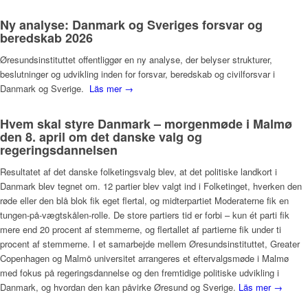
Ny analyse: Danmark og Sveriges forsvar og
beredskab 2026
Øresundsinstituttet offentliggør en ny analyse, der belyser strukturer,
beslutninger og udvikling inden for forsvar, beredskab og civilforsvar i
Danmark og Sverige.
Läs mer →
Hvem skal styre Danmark – morgenmøde i Malmø
den 8. april om det danske valg og
regeringsdannelsen
Resultatet af det danske folketingsvalg blev, at det politiske landkort i
Danmark blev tegnet om. 12 partier blev valgt ind i Folketinget, hverken den
røde eller den blå blok fik eget flertal, og midterpartiet Moderaterne fik en
tungen-på-vægtskålen-rolle. De store partiers tid er forbi – kun ét parti fik
mere end 20 procent af stemmerne, og flertallet af partierne fik under ti
procent af stemmerne. I et samarbejde mellem Øresundsinstituttet, Greater
Copenhagen og Malmö universitet arrangeres et eftervalgsmøde i Malmø
med fokus på regeringsdannelse og den fremtidige politiske udvikling i
Danmark, og hvordan den kan påvirke Øresund og Sverige.
Läs mer →