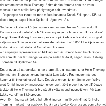
där statsminister Helle Thorning- Schmidt ska framstå som ”en varm
människa som ställer krav på flyktingar och invandrare”.
– Regeringen har insett att man måste bekämpa Dansk Folkeparti, DF, på
dessa frågor, säger Klaus Kjøller till Ugebrevet A4.
Socialdemokraterne kör just nu en kampanj med texten ”Kommer du till
Danmark ska du arbeta” och ”Strama asylregler och fler krav till invandrare”.
Enligt Søren Risbjerg Thomsen, professor på Aarhus universitet, som gjort
väljarundersökningar under det senaste halvåret, har 8 000 DF-väljare redan
ändrat sig och vill rösta på Socialdemokraterne.
– Kampanjen representerar en hållning som är utbredd bland befolkningen
och som DF har fått många väljare på sedan 90-talet, säger Søren Risbjerg
Thomsen till Ugebrevet A4.
Det är även så att danskarna har större tilltro till statsminister Helle Thorning-
Schmidt än till oppositionens kandidat Lars Løkke Rasmussen när det
kommer till invandringspolitiken. Det visar en opinionsmätning som Wilke
gjort för tidningen Jyllandsposten under april. 39,6 procent av de tillfrågade
tyckte att Helle Thorning är bra på att sköta invandringspolitiken. För Lars
Løkke var siffran 33,9 procent.
Även för frågorna välfärd, vård, utbildning samt miljö och klimat får Helle
Thorning markant mer uppbackning än Lars Løkke Rasmussen, som däremot