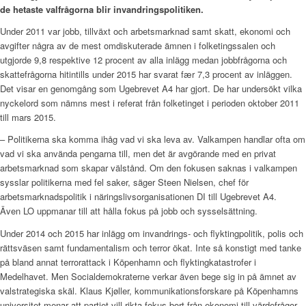
de hetaste valfrågorna blir invandringspolitiken.
Under 2011 var jobb, tillväxt och arbetsmarknad samt skatt, ekonomi och
avgifter några av de mest omdiskuterade ämnen i folketingssalen och
utgjorde 9,8 respektive 12 procent av alla inlägg medan jobbfrågorna och
skattefrågorna hitintills under 2015 har svarat fær 7,3 procent av inläggen.
Det visar en genomgång som Ugebrevet A4 har gjort. De har undersökt vilka
nyckelord som nämns mest i referat från folketinget i perioden oktober 2011
till mars 2015.
– Politikerna ska komma ihåg vad vi ska leva av. Valkampen handlar ofta om
vad vi ska använda pengarna till, men det är avgörande med en privat
arbetsmarknad som skapar välstånd. Om den fokusen saknas i valkampen
sysslar politikerna med fel saker, säger Steen Nielsen, chef för
arbetsmarknadspolitik i näringslivsorganisationen DI till Ugebrevet A4.
Även LO uppmanar till att hålla fokus på jobb och sysselsättning.
Under 2014 och 2015 har inlägg om invandrings- och flyktingpolitik, polis och
rättsväsen samt fundamentalism och terror ökat. Inte så konstigt med tanke
på bland annat terrorattack i Köpenhamn och flyktingkatastrofer i
Medelhavet. Men Socialdemokraterne verkar även bege sig in på ämnet av
valstrategiska skäl. Klaus Kjøller, kommunikationsforskare på Köpenhamns
universitet menar att partiet vill rikta fokus bort från ekonomi till värdefrågor