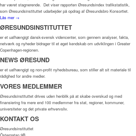
har været stagnerende. Det viser rapporten Øresundsindex trafikstatistik,
som Øresundsinstituttet udarbejder på opdrag af Øresundsbro Konsortiet.
Läs mer →
ØRESUNDSINSTITUTTET
er et uafhængigt dansk-svensk videncenter, som gennem analyser, fakta,
netværk og nyheder bidrager til et øget kendskab om udviklingen i Greater
Copenhagen-regionen.
NEWS ØRESUND
er et uafhængigt og non-profit nyhedsbureau, som stiller alt sit materiale til
rådighed for andre medier.
VORES MEDLEMMER
Øresundsinstituttet drives uden henblik på at skabe overskud og med
finansiering fra mere end 100 medlemmer fra stat, regioner, kommuner,
universiteter og det private erhvervsliv.
KONTAKT OS
Øresundsinstituttet
Östergatan 9B