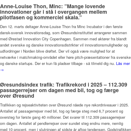
Anne-Louise Thon, Minc: ”Mange lovende
innovationer går i stå i overgangen mellem
pilotfasen og kommerciel skala.”
Den 12. marts deltager Anne-Louise Thon fra Minc Incubator i den første
dansk-svensk innovationsdag, som Øresundsinstituttet arrangerer sammen
med Ørestad Innovation City Copenhagen. Sammen med aktører fra blandt
andet svenske og danske innovationsdistrikter vil innovationsmuligheder og
udfordringer i Norden blive drøftet. Der vil også være mulighed for at
netværke i matchmaking-området eller høre pitch-præsentationer fra svenske
og danske startups. Der er kun få pladser tilbage - så tilmeld dig nu.
Läs mer
→
Øresundsindex trafik: Trafikrekord i 2025 – 112.309
passagerrejser om dagen med bil, tog og færge
over Øresund
Trafikken og rejseaktiviteten over Øresund nåede nye rekordniveauer i 2025.
Antallet af passagerrejser med bil, tog og færge steg med 6,7 procent og
oversteg for første gang 40 millioner. Det svarer til 112.309 passagerrejser
om dagen. Antallet af pendlerrejser over sundet steg endnu mere, nemlig
med 10 procent, men i slutningen af sidste år aftog tendensen. Godstrafikken