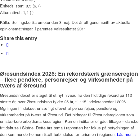
Enhedslisten: 8,5 (6,7)
Alternativet: 1,4 (-)
Källa: Berlingske Barometer den 3 maj. Det är ett genomsnitt av aktuella
opinionsmätningar. I parentes valresultatet 2011
Share this entry
Øresundsindex 2026: En rekordstærk grænseregion
– flere pendlere, personrejser og virksomheder på
tværs af Øresund
Øresundsindexet er steget til et nyt niveau fra den hidtidige rekord på 112
sidste år, hvor Øresundsbron fyldte 25 år, til 115 indeksenheder i 2026.
Øgningen i indekset er særligt drevet af personrejser, pendlere og
virksomheder på tværs af Øresund. Det bidrager til Øresundsregionen som
en stærkere arbejdsmarkedsregion. Kun én indikator er gået tilbage – danske
fritidshuse i Skåne. Dette års tema i rapporten har fokus på betydningen af
den kommende Femern Bælt-forbindelse for turismen i regionen.
Läs mer →