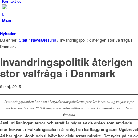
Kontakt os
Menu
Nyheder
Du er her:
Start
/
NewsØresund
/
Invandringspolitik återigen stor valfråga i
Danmark
Invandringspolitik återigen
stor valfråga i Danmark
8 maj, 2015
Invandringspolitiken har ökat i betydelse när politikerna försöker locka till sig väljare inför
det kommande valet till Folketinget som måste hållas senast den 15 september. Foto: News
Øresund
Asyl, utlänningar, terror och straff är några av de orden som används
mer frekvent i Folketingssalen i år enligt en kartläggning som Ugebrevet
A4 har gjort. Jobb och tillväxt har diskuterats mindre. Det tyder på en av