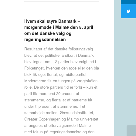
Hvem skal styre Danmark –
morgenmøde i Malmø den 8. april
om det danske valg og
regeringsdannelsen
Resultatet af det danske folketingsvalg
blev, at det politiske landkort i Danmark
blev tegnet om. 12 partier blev valgt ind i
Folketinget, hverken den røde eller den blå
blok fik eget flertal, og midterpartiet
Moderaterne fik en tungen-på-vægtskålen-
rolle. De store partiers tid er forbi – kun ét
parti fik mere end 20 procent af
stemmerne, og flertallet af partierne fik
under ti procent af stemmerne. I et
samarbejde mellem Øresundsinstituttet,
Greater Copenhagen og Malmö universitet
arrangeres et eftervalgsmøde i Malmø
med fokus på regeringsdannelse og den
In