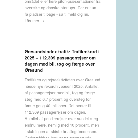
området eller høre pitch-præsentationer fra
svenske og danske startups. Der er kun
få pladser tilbage - så tilmeld dig nu.
Läs mer →
Øresundsindex trafik: Trafikrekord i
2025 – 112.309 passagerrejser om
dagen med bil, tog og færge over
Øresund
Trafikken og rejseaktiviteten over Øresund
nåede nye rekordniveauer i 2025. Antallet
af passagerrejser med bil, tog og færge
steg med 6,7 procent og oversteg for
første gang 40 millioner. Det svarer til
112.309 passagerrejser om dagen.
Antallet af pendlerrejser over sundet steg
endnu mere, nemlig med 10 procent, men
i slutningen af sidste år aftog tendensen.
Godstrafikken har været stagnerende.