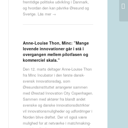
fremtidige politiske udvikling i Danmark,
”Ö
og hvordan den kan påvirke Øresund og
be
Sverige.
Läs mer →
Anne-Louise Thon, Minc: ”Mange
lovende innovationer går i stå i
overgangen mellem pilotfasen og
kommerciel skala.”
Den 12. marts deltager Anne-Louise Thon
fra Minc Incubator i den første dansk-
svensk innovationsdag, som
Øresundsinstituttet arrangerer sammen
med Ørestad Innovation City Copenhagen.
Sammen med aktører fra blandt andet
svenske og danske innovationsdistrikter
vil innovationsmuligheder og udfordringer i
Norden blive drøftet. Der vil også være
mulighed for at netværke i matchmaking-