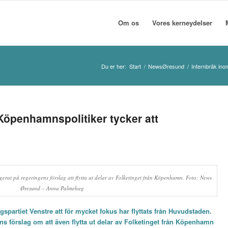
Om os
Vores kerneydelser
Du er her:
Start
/
NewsØresund
/
Internbråk ino
 Köpenhamnspolitiker tycker att
gerat på regeringens förslag att flytta ut delar av Folketinget från Köpenhamn. Foto: News
Øresund – Anna Palmehag
partiet Venstre att för mycket fokus har flyttats från Huvudstaden.
ns förslag om att även flytta ut delar av Folketinget från Köpenhamn