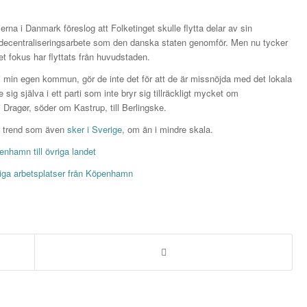
erna i Danmark föreslog att Folketinget skulle flytta delar av sin
 decentraliseringsarbete som den danska staten genomför. Men nu tycker
ket fokus har flyttats från huvudstaden.
 min egen kommun, gör de inte det för att de är missnöjda med det lokala
e sig själva i ett parti som inte bryr sig tillräckligt mycket om
i Dragør, söder om Kastrup, till Berlingske.
 en trend som även
sker i Sverige
, om än i mindre skala.
enhamn till övriga landet
tliga arbetsplatser från Köpenhamn