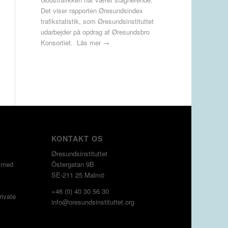
Det viser rapporten Øresundsindex
trafikstatistik, som Øresundsinstituttet
udarbejder på opdrag af Øresundsbro
Konsortiet.
Läs mer →
KONTAKT OS
Øresundsinstituttet
g med
Östergatan 9B
SE-211 25 Malmö
+46 (0) 40 30 56 30
rivate
info@oresundsinstituttet.org