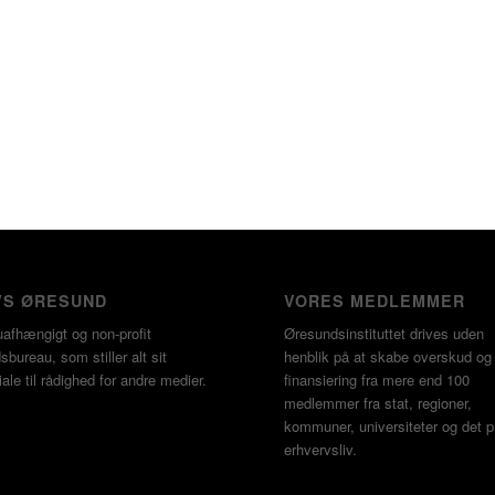
S ØRESUND
VORES MEDLEMMER
uafhængigt og non-profit
Øresundsinstituttet drives uden
bureau, som stiller alt sit
henblik på at skabe overskud o
ale til rådighed for andre medier.
finansiering fra mere end 100
medlemmer fra stat, regioner,
kommuner, universiteter og det p
erhvervsliv.