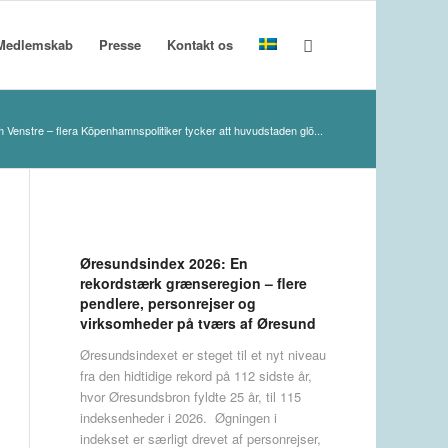
Medlemskab
Presse
Kontakt os
m Venstre – flera Köpenhamnspolitiker tycker att huvudstaden glö...
Øresundsindex 2026: En
rekordstærk grænseregion – flere
pendlere, personrejser og
virksomheder på tværs af Øresund
Øresundsindexet er steget til et nyt niveau
fra den hidtidige rekord på 112 sidste år,
hvor Øresundsbron fyldte 25 år, til 115
indeksenheder i 2026. Øgningen i
indekset er særligt drevet af personrejser,