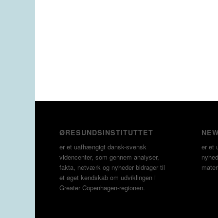
ØRESUNDSINSTITUTTET
NEW
er et uafhængigt dansk-svensk
er et 
videncenter, som gennem analyser,
nyheds
fakta, netværk og nyheder bidrager til
materi
et øget kendskab om udviklingen i
Greater Copenhagen-regionen.