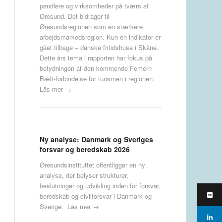
pendlere og virksomheder på tværs af
Øresund. Det bidrager til
Øresundsregionen som en stærkere
arbejdsmarkedsregion. Kun én indikator er
gået tilbage – danske fritidshuse i Skåne.
Dette års tema i rapporten har fokus på
betydningen af den kommende Femern
Bælt-forbindelse for turismen i regionen.
Läs mer →
Ny analyse: Danmark og Sveriges
forsvar og beredskab 2026
Øresundsinstituttet offentliggør en ny
analyse, der belyser strukturer,
beslutninger og udvikling inden for forsvar,
beredskab og civilforsvar i Danmark og
Sverige.
Läs mer →