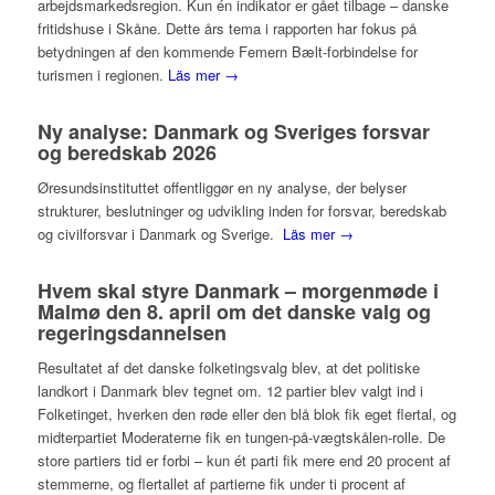
arbejdsmarkedsregion. Kun én indikator er gået tilbage – danske
fritidshuse i Skåne. Dette års tema i rapporten har fokus på
betydningen af den kommende Femern Bælt-forbindelse for
turismen i regionen.
Läs mer →
Ny analyse: Danmark og Sveriges forsvar
og beredskab 2026
Øresundsinstituttet offentliggør en ny analyse, der belyser
strukturer, beslutninger og udvikling inden for forsvar, beredskab
og civilforsvar i Danmark og Sverige.
Läs mer →
Hvem skal styre Danmark – morgenmøde i
Malmø den 8. april om det danske valg og
regeringsdannelsen
Resultatet af det danske folketingsvalg blev, at det politiske
landkort i Danmark blev tegnet om. 12 partier blev valgt ind i
Folketinget, hverken den røde eller den blå blok fik eget flertal, og
midterpartiet Moderaterne fik en tungen-på-vægtskålen-rolle. De
store partiers tid er forbi – kun ét parti fik mere end 20 procent af
stemmerne, og flertallet af partierne fik under ti procent af