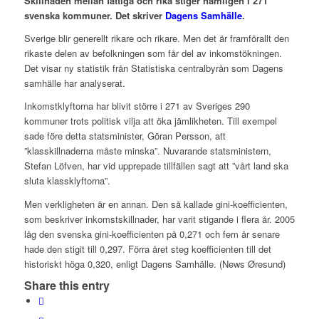
Skillnaden mellan fattiga och rika stiger nämligen i 271
svenska kommuner. Det skriver
Dagens Samhälle
.
Sverige blir generellt rikare och rikare. Men det är framförallt den
rikaste delen av befolkningen som får del av inkomstökningen.
Det visar ny statistik från Statistiska centralbyrån som Dagens
samhälle har analyserat.
Inkomstklyftorna har blivit större i 271 av Sveriges 290
kommuner trots politisk vilja att öka jämlikheten. Till exempel
sade före detta statsminister, Göran Persson, att
”klasskillnaderna måste minska”. Nuvarande statsministern,
Stefan Löfven, har vid upprepade tillfällen sagt att ”vårt land ska
sluta klassklyftorna”.
Men verkligheten är en annan. Den så kallade gini-koefficienten,
som beskriver inkomstskillnader, har varit stigande i flera år. 2005
låg den svenska gini-koefficienten på 0,271 och fem år senare
hade den stigit till 0,297. Förra året steg koefficienten till det
historiskt höga 0,320, enligt Dagens Samhälle. (News Øresund)
Share this entry