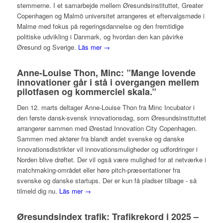
stemmerne. I et samarbejde mellem Øresundsinstituttet, Greater
Copenhagen og Malmö universitet arrangeres et eftervalgsmøde i
Malmø med fokus på regeringsdannelse og den fremtidige
politiske udvikling i Danmark, og hvordan den kan påvirke
Øresund og Sverige.
Läs mer →
Anne-Louise Thon, Minc: ”Mange lovende
innovationer går i stå i overgangen mellem
pilotfasen og kommerciel skala.”
Den 12. marts deltager Anne-Louise Thon fra Minc Incubator i
den første dansk-svensk innovationsdag, som Øresundsinstituttet
arrangerer sammen med Ørestad Innovation City Copenhagen.
Sammen med aktører fra blandt andet svenske og danske
innovationsdistrikter vil innovationsmuligheder og udfordringer i
Norden blive drøftet. Der vil også være mulighed for at netværke i
matchmaking-området eller høre pitch-præsentationer fra
svenske og danske startups. Der er kun få pladser tilbage - så
tilmeld dig nu.
Läs mer →
Øresundsindex trafik: Trafikrekord i 2025 –