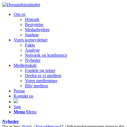
Om os
Historik
Bestyrelse
Medarbejdere
Stadgar
Vores kerneydelser
Fakta
Analyse
Netværk og konference
Nyheder
Medlemskab
Fordele og priser
Derfor er vi medlem
Vores medlemmer
Bliv medlem
Presse
Kontakt os
Søg
Menu
Menu
Nyheder
Du er her:
Start
1
/
NewsØresund
2
/
Infrastrukturminstern öppnar för