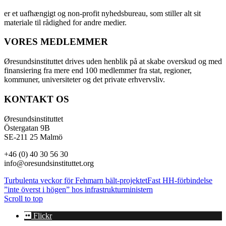
er et uafhængigt og non-profit nyhedsbureau, som stiller alt sit
materiale til rådighed for andre medier.
VORES MEDLEMMER
Øresundsinstituttet drives uden henblik på at skabe overskud og med
finansiering fra mere end 100 medlemmer fra stat, regioner,
kommuner, universiteter og det private erhvervsliv.
KONTAKT OS
Øresundsinstituttet
Östergatan 9B
SE-211 25 Malmö
+46 (0) 40 30 56 30
info@oresundsinstituttet.org
Turbulenta veckor för Fehmarn bält-projektet
Fast HH-förbindelse
”inte överst i högen” hos infrastrukturministern
Scroll to top
Flickr