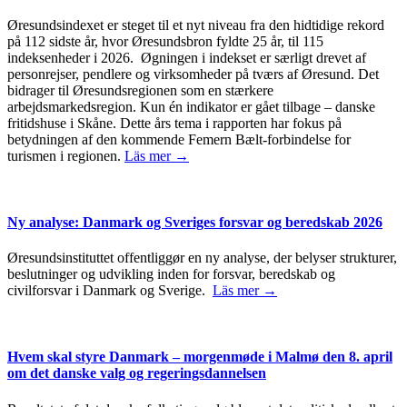
Øresundsindexet er steget til et nyt niveau fra den hidtidige rekord
på 112 sidste år, hvor Øresundsbron fyldte 25 år, til 115
indeksenheder i 2026. Øgningen i indekset er særligt drevet af
personrejser, pendlere og virksomheder på tværs af Øresund. Det
bidrager til Øresundsregionen som en stærkere
arbejdsmarkedsregion. Kun én indikator er gået tilbage – danske
fritidshuse i Skåne. Dette års tema i rapporten har fokus på
betydningen af den kommende Femern Bælt-forbindelse for
turismen i regionen.
Läs mer →
Ny analyse: Danmark og Sveriges forsvar og beredskab 2026
Øresundsinstituttet offentliggør en ny analyse, der belyser strukturer,
beslutninger og udvikling inden for forsvar, beredskab og
civilforsvar i Danmark og Sverige.
Läs mer →
Hvem skal styre Danmark – morgenmøde i Malmø den 8. april
om det danske valg og regeringsdannelsen