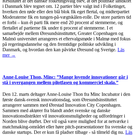
Resultatet af det danske folketingsvalg blev, at det politiske landkort
i Danmark blev tegnet om. 12 partier blev valgt ind i Folketinget,
hverken den røde eller den blå blok fik eget flertal, og midterpartiet
Moderaterne fik en tungen-på-vægtskålen-rolle. De store partiers tid
er forbi – kun ét parti fik mere end 20 procent af stemmerne, og
flertallet af partierne fik under ti procent af stemmerne. I et
samarbejde mellem Øresundsinstituttet, Greater Copenhagen og
Malmö universitet arrangeres et eftervalgsmøde i Malmø med fokus
på regeringsdannelse og den fremtidige politiske udvikling i
Danmark, og hvordan den kan påvirke Øresund og Sverige.
Läs
mer →
Anne-Louise Thon, Minc: ”Mange lovende innovationer går i
stå i overgangen mellem pilotfasen og kommerciel skala.”
Den 12. marts deltager Anne-Louise Thon fra Minc Incubator i den
første dansk-svensk innovationsdag, som Øresundsinstituttet
arrangerer sammen med Ørestad Innovation City Copenhagen.
Sammen med aktører fra blandt andet svenske og danske
innovationsdistrikter vil innovationsmuligheder og udfordringer i
Norden blive drøftet. Der vil også være mulighed for at netværke i
matchmaking-området eller høre pitch-præsentationer fra svenske og
danske startups. Der er kun få pladser tilbage - så tilmeld dig nu.
Läs