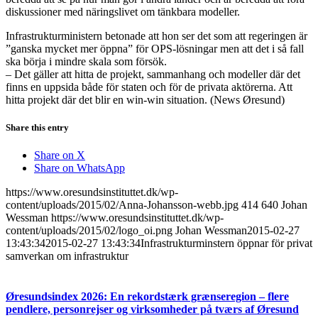
diskussioner med näringslivet om tänkbara modeller.
Infrastrukturministern betonade att hon ser det som att regeringen är
”ganska mycket mer öppna” för OPS-lösningar men att det i så fall
ska börja i mindre skala som försök.
– Det gäller att hitta de projekt, sammanhang och modeller där det
finns en uppsida både för staten och för de privata aktörerna. Att
hitta projekt där det blir en win-win situation. (News Øresund)
Share this entry
Share on X
Share on WhatsApp
https://www.oresundsinstituttet.dk/wp-
content/uploads/2015/02/Anna-Johansson-webb.jpg
414
640
Johan
Wessman
https://www.oresundsinstituttet.dk/wp-
content/uploads/2015/02/logo_oi.png
Johan Wessman
2015-02-27
13:43:34
2015-02-27 13:43:34
Infrastrukturminstern öppnar för privat
samverkan om infrastruktur
Øresundsindex 2026: En rekordstærk grænseregion – flere
pendlere, personrejser og virksomheder på tværs af Øresund