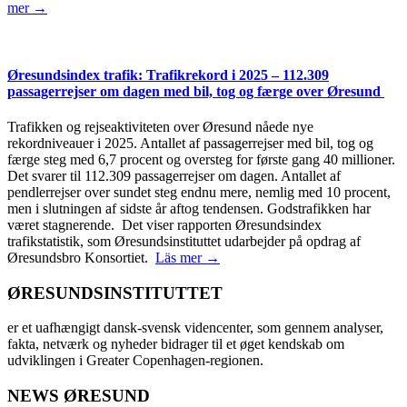
mer →
Øresundsindex trafik: Trafikrekord i 2025 – 112.309
passagerrejser om dagen med bil, tog og færge over Øresund
Trafikken og rejseaktiviteten over Øresund nåede nye
rekordniveauer i 2025. Antallet af passagerrejser med bil, tog og
færge steg med 6,7 procent og oversteg for første gang 40 millioner.
Det svarer til 112.309 passagerrejser om dagen. Antallet af
pendlerrejser over sundet steg endnu mere, nemlig med 10 procent,
men i slutningen af sidste år aftog tendensen. Godstrafikken har
været stagnerende. Det viser rapporten Øresundsindex
trafikstatistik, som Øresundsinstituttet udarbejder på opdrag af
Øresundsbro Konsortiet.
Läs mer →
ØRESUNDSINSTITUTTET
er et uafhængigt dansk-svensk videncenter, som gennem analyser,
fakta, netværk og nyheder bidrager til et øget kendskab om
udviklingen i Greater Copenhagen-regionen.
NEWS ØRESUND