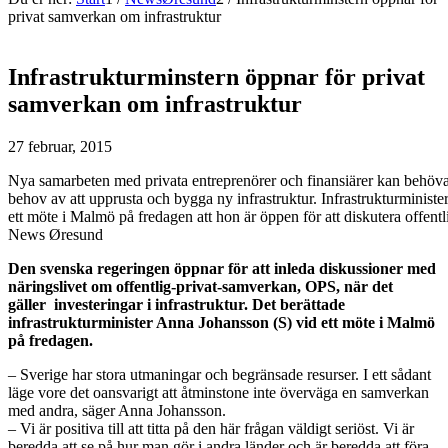
privat samverkan om infrastruktur
Infrastrukturminstern öppnar för privat
samverkan om infrastruktur
27 februar, 2015
Nya samarbeten med privata entreprenörer och finansiärer kan behövas
behov av att upprusta och bygga ny infrastruktur. Infrastrukturminist
ett möte i Malmö på fredagen att hon är öppen för att diskutera offen
News Øresund
Den svenska regeringen öppnar för att inleda diskussioner med
näringslivet om offentlig-privat-samverkan, OPS, när det
gäller investeringar i infrastruktur. Det berättade
infrastrukturminister Anna Johansson (S) vid ett möte i Malmö
på fredagen.
– Sverige har stora utmaningar och begränsade resurser. I ett sådant
läge vore det oansvarigt att åtminstone inte överväga en samverkan
med andra, säger Anna Johansson.
– Vi är positiva till att titta på den här frågan väldigt seriöst. Vi är
beredda att se på hur man gör i andra länder och är beredda att föra