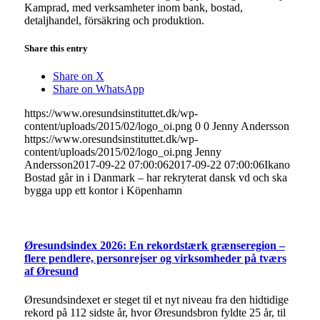
Kamprad, med verksamheter inom bank, bostad,
detaljhandel, försäkring och produktion.
Share this entry
Share on X
Share on WhatsApp
https://www.oresundsinstituttet.dk/wp-
content/uploads/2015/02/logo_oi.png
0
0
Jenny Andersson
https://www.oresundsinstituttet.dk/wp-
content/uploads/2015/02/logo_oi.png
Jenny
Andersson
2017-09-22 07:00:06
2017-09-22 07:00:06
Ikano
Bostad går in i Danmark – har rekryterat dansk vd och ska
bygga upp ett kontor i Köpenhamn
Øresundsindex 2026: En rekordstærk grænseregion –
flere pendlere, personrejser og virksomheder på tværs
af Øresund
Øresundsindexet er steget til et nyt niveau fra den hidtidige
rekord på 112 sidste år, hvor Øresundsbron fyldte 25 år, til