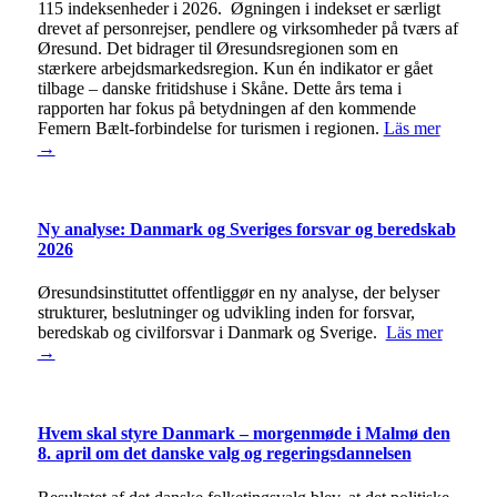
115 indeksenheder i 2026. Øgningen i indekset er særligt
drevet af personrejser, pendlere og virksomheder på tværs af
Øresund. Det bidrager til Øresundsregionen som en
stærkere arbejdsmarkedsregion. Kun én indikator er gået
tilbage – danske fritidshuse i Skåne. Dette års tema i
rapporten har fokus på betydningen af den kommende
Femern Bælt-forbindelse for turismen i regionen.
Läs mer
→
Ny analyse: Danmark og Sveriges forsvar og beredskab
2026
Øresundsinstituttet offentliggør en ny analyse, der belyser
strukturer, beslutninger og udvikling inden for forsvar,
beredskab og civilforsvar i Danmark og Sverige.
Läs mer
→
Hvem skal styre Danmark – morgenmøde i Malmø den
8. april om det danske valg og regeringsdannelsen