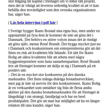
stor tillgång till kapital i företaget om vi hittar rätt projekt,
men det är viktigt att leverera ordentlig kvalitet så att vi kan
behålla den trovärdighet som den svenska organisationen
har, säger han.
|
Läs hela intervjun i pdf här
|
I Sverige bygger Ikano Bostad sina egna hus, men under en
uppstartstid på fyra-fem år kommer de inte att göra det i
Danmark. Det behövs en större volym innan det är rimligt
att göra själv, menar René Brandt. Det byggs mycket just nu
i Danmark och konkurrensen om entreprenörerna gör att det
finns en risk att kvaliteten blir lidande. Ett sätt för Ikano
Bolig att säkra kvaliteten blir att arbeta med några
byggentreprenörer som fasta samarbetspartner. René Brandt
tror att företaget kommer att skilja ut sig i Danmark på ett
positivt sätt.
– Det är en mycket stor konkurrens på den danska
marknaden. Det finns många duktiga bostadsutvecklare,
men jag är inte så nervös för den konkurrensen. Ikano Bolig
är en verksamhet som utmärker sig från de flesta andra
aktörer på den danska bostadsmarknaden för att företaget är
långsiktigt i sin strategi, familjeägt och har en bred
produktpalett. Det gör att man har möjlighet att ha en längre
relation till sina kunder, säger han.