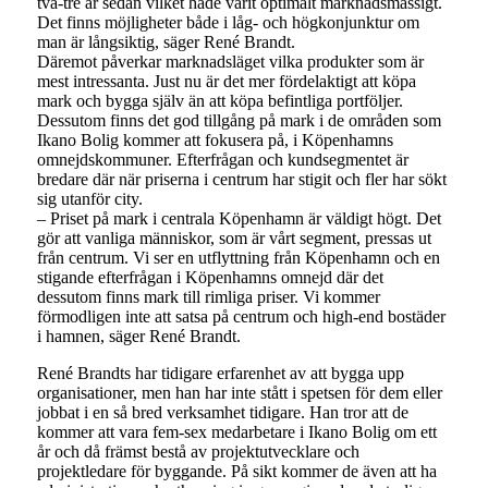
två-tre år sedan vilket hade varit optimalt marknadsmässigt.
Det finns möjligheter både i låg- och högkonjunktur om
man är långsiktig, säger René Brandt.
Däremot påverkar marknadsläget vilka produkter som är
mest intressanta. Just nu är det mer fördelaktigt att köpa
mark och bygga själv än att köpa befintliga portföljer.
Dessutom finns det god tillgång på mark i de områden som
Ikano Bolig kommer att fokusera på, i Köpenhamns
omnejdskommuner. Efterfrågan och kundsegmentet är
bredare där när priserna i centrum har stigit och fler har sökt
sig utanför city.
– Priset på mark i centrala Köpenhamn är väldigt högt. Det
gör att vanliga människor, som är vårt segment, pressas ut
från centrum. Vi ser en utflyttning från Köpenhamn och en
stigande efterfrågan i Köpenhamns omnejd där det
dessutom finns mark till rimliga priser. Vi kommer
förmodligen inte att satsa på centrum och high-end bostäder
i hamnen, säger René Brandt.
René Brandts har tidigare erfarenhet av att bygga upp
organisationer, men han har inte stått i spetsen för dem eller
jobbat i en så bred verksamhet tidigare. Han tror att de
kommer att vara fem-sex medarbetare i Ikano Bolig om ett
år och då främst bestå av projektutvecklare och
projektledare för byggande. På sikt kommer de även att ha