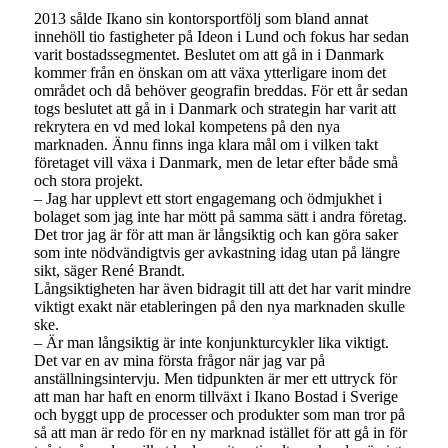
2013 sålde Ikano sin kontorsportfölj som bland annat
innehöll tio fastigheter på Ideon i Lund och fokus har sedan
varit bostadssegmentet. Beslutet om att gå in i Danmark
kommer från en önskan om att växa ytterligare inom det
området och då behöver geografin breddas. För ett år sedan
togs beslutet att gå in i Danmark och strategin har varit att
rekrytera en vd med lokal kompetens på den nya
marknaden. Ännu finns inga klara mål om i vilken takt
företaget vill växa i Danmark, men de letar efter både små
och stora projekt.
– Jag har upplevt ett stort engagemang och ödmjukhet i
bolaget som jag inte har mött på samma sätt i andra företag.
Det tror jag är för att man är långsiktig och kan göra saker
som inte nödvändigtvis ger avkastning idag utan på längre
sikt, säger René Brandt.
Långsiktigheten har även bidragit till att det har varit mindre
viktigt exakt när etableringen på den nya marknaden skulle
ske.
– Är man långsiktig är inte konjunkturcykler lika viktigt.
Det var en av mina första frågor när jag var på
anställningsintervju. Men tidpunkten är mer ett uttryck för
att man har haft en enorm tillväxt i Ikano Bostad i Sverige
och byggt upp de processer och produkter som man tror på
så att man är redo för en ny marknad istället för att gå in för