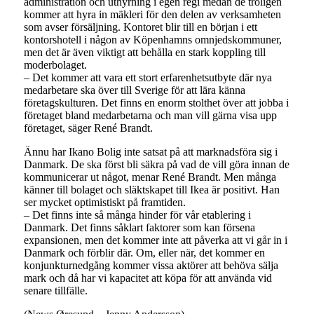
administration och uthyrning i egen regi medan de troligen
kommer att hyra in mäkleri för den delen av verksamheten
som avser försäljning. Kontoret blir till en början i ett
kontorshotell i någon av Köpenhamns omnjedskommuner,
men det är även viktigt att behålla en stark koppling till
moderbolaget.
– Det kommer att vara ett stort erfarenhetsutbyte där nya
medarbetare ska över till Sverige för att lära känna
företagskulturen. Det finns en enorm stolthet över att jobba i
företaget bland medarbetarna och man vill gärna visa upp
företaget, säger René Brandt.
Ännu har Ikano Bolig inte satsat på att marknadsföra sig i
Danmark. De ska först bli säkra på vad de vill göra innan de
kommunicerar ut något, menar René Brandt. Men många
känner till bolaget och släktskapet till Ikea är positivt. Han
ser mycket optimistiskt på framtiden.
– Det finns inte så många hinder för vår etablering i
Danmark. Det finns såklart faktorer som kan försena
expansionen, men det kommer inte att påverka att vi går in i
Danmark och förblir där. Om, eller när, det kommer en
konjunkturnedgång kommer vissa aktörer att behöva sälja
mark och då har vi kapacitet att köpa för att använda vid
senare tillfälle.