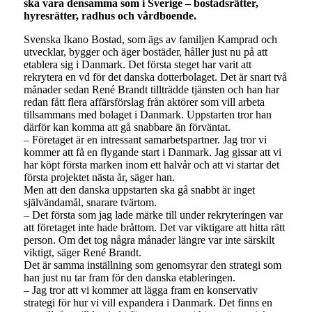
ska vara densamma som i Sverige – bostadsrätter,
hyresrätter, radhus och vårdboende.
Svenska Ikano Bostad, som ägs av familjen Kamprad och
utvecklar, bygger och äger bostäder, håller just nu på att
etablera sig i Danmark. Det första steget har varit att
rekrytera en vd för det danska dotterbolaget. Det är snart två
månader sedan René Brandt tillträdde tjänsten och han har
redan fått flera affärsförslag från aktörer som vill arbeta
tillsammans med bolaget i Danmark. Uppstarten tror han
därför kan komma att gå snabbare än förväntat.
– Företaget är en intressant samarbetspartner. Jag tror vi
kommer att få en flygande start i Danmark. Jag gissar att vi
har köpt första marken inom ett halvår och att vi startar det
första projektet nästa år, säger han.
Men att den danska uppstarten ska gå snabbt är inget
självändamål, snarare tvärtom.
– Det första som jag lade märke till under rekryteringen var
att företaget inte hade bråttom. Det var viktigare att hitta rätt
person. Om det tog några månader längre var inte särskilt
viktigt, säger René Brandt.
Det är samma inställning som genomsyrar den strategi som
han just nu tar fram för den danska etableringen.
– Jag tror att vi kommer att lägga fram en konservativ
strategi för hur vi vill expandera i Danmark. Det finns en