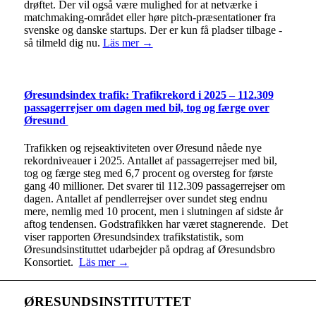
drøftet. Der vil også være mulighed for at netværke i
matchmaking-området eller høre pitch-præsentationer fra
svenske og danske startups. Der er kun få pladser tilbage -
så tilmeld dig nu.
Läs mer →
Øresundsindex trafik: Trafikrekord i 2025 – 112.309
passagerrejser om dagen med bil, tog og færge over
Øresund
Trafikken og rejseaktiviteten over Øresund nåede nye
rekordniveauer i 2025. Antallet af passagerrejser med bil,
tog og færge steg med 6,7 procent og oversteg for første
gang 40 millioner. Det svarer til 112.309 passagerrejser om
dagen. Antallet af pendlerrejser over sundet steg endnu
mere, nemlig med 10 procent, men i slutningen af sidste år
aftog tendensen. Godstrafikken har været stagnerende. Det
viser rapporten Øresundsindex trafikstatistik, som
Øresundsinstituttet udarbejder på opdrag af Øresundsbro
Konsortiet.
Läs mer →
ØRESUNDSINSTITUTTET