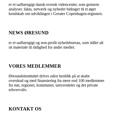
er et uafhængigt dansk-svensk videncenter, som gennem
analyser, fakta, netværk og nyheder bidrager til et øget
kendskab om udviklingen i Greater Copenhagen-regionen.
NEWS ØRESUND
er et uafhængigt og non-profit nyhedsbureau, som stiller alt
sit materiale til rådighed for andre medier.
VORES MEDLEMMER
Øresundsinstituttet drives uden henblik på at skabe
overskud og med finansiering fra mere end 100 medlemmer
fra stat, regioner, kommuner, universiteter og det private
erhvervsliv.
KONTAKT OS