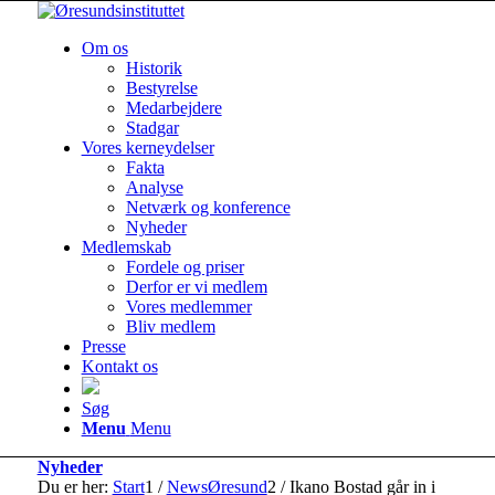
Om os
Historik
Bestyrelse
Medarbejdere
Stadgar
Vores kerneydelser
Fakta
Analyse
Netværk og konference
Nyheder
Medlemskab
Fordele og priser
Derfor er vi medlem
Vores medlemmer
Bliv medlem
Presse
Kontakt os
Søg
Menu
Menu
Nyheder
Du er her:
Start
1
/
NewsØresund
2
/
Ikano Bostad går in i