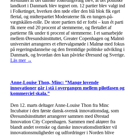
Resultatet af det danske folketingsvalg blev, at det politiske
landkort i Danmark blev tegnet om. 12 partier blev valgt ind
i Folketinget, hverken den røde eller den blå blok fik eget
flertal, og midterpartiet Moderaterne fik en tungen-på-
vægtskålen-rolle. De store partiers tid er forbi – kun ét parti
fik mere end 20 procent af stemmerne, og flertallet af
partierne fik under ti procent af stemmerne. I et samarbejde
mellem Øresundsinstituttet, Greater Copenhagen og Malmö
universitet arrangeres et eftervalgsmøde i Malmø med fokus
på regeringsdannelse og den fremtidige politiske udvikling i
Danmark, og hvordan den kan påvirke Øresund og Sverige.
Läs mer →
Anne-Louise Thon, Minc: ”Mange lovende
innovationer går i stå i overgangen mellem pilotfasen og
kommerciel skala.”
Den 12. marts deltager Anne-Louise Thon fra Minc
Incubator i den første dansk-svensk innovationsdag, som
Øresundsinstituttet arrangerer sammen med Ørestad
Innovation City Copenhagen. Sammen med aktører fra
blandt andet svenske og danske innovationsdistrikter vil
innovationsmuligheder og udfordringer i Norden blive