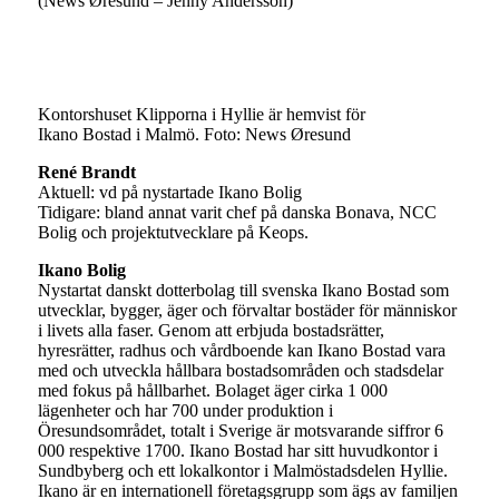
(News Øresund – Jenny Andersson)
Kontorshuset Klipporna i Hyllie är hemvist för
Ikano Bostad i Malmö. Foto: News Øresund
René Brandt
Aktuell: vd på nystartade Ikano Bolig
Tidigare: bland annat varit chef på danska Bonava, NCC
Bolig och projektutvecklare på Keops.
Ikano Bolig
Nystartat danskt dotterbolag till svenska Ikano Bostad som
utvecklar, bygger, äger och förvaltar bostäder för människor
i livets alla faser. Genom att erbjuda bostadsrätter,
hyresrätter, radhus och vårdboende kan Ikano Bostad vara
med och utveckla hållbara bostadsområden och stadsdelar
med fokus på hållbarhet. Bolaget äger cirka 1 000
lägenheter och har 700 under produktion i
Öresundsområdet, totalt i Sverige är motsvarande siffror 6
000 respektive 1700. Ikano Bostad har sitt huvudkontor i
Sundbyberg och ett lokalkontor i Malmöstadsdelen Hyllie.
Ikano är en internationell företagsgrupp som ägs av familjen