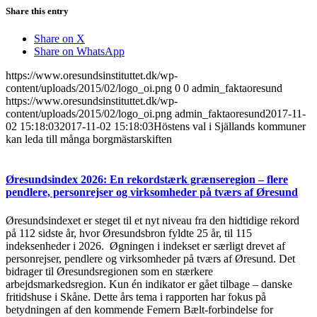
Share this entry
Share on X
Share on WhatsApp
https://www.oresundsinstituttet.dk/wp-
content/uploads/2015/02/logo_oi.png
0
0
admin_faktaoresund
https://www.oresundsinstituttet.dk/wp-
content/uploads/2015/02/logo_oi.png
admin_faktaoresund
2017-11-
02 15:18:03
2017-11-02 15:18:03
Höstens val i Själlands kommuner
kan leda till många borgmästarskiften
Øresundsindex 2026: En rekordstærk grænseregion – flere
pendlere, personrejser og virksomheder på tværs af Øresund
Øresundsindexet er steget til et nyt niveau fra den hidtidige rekord
på 112 sidste år, hvor Øresundsbron fyldte 25 år, til 115
indeksenheder i 2026. Øgningen i indekset er særligt drevet af
personrejser, pendlere og virksomheder på tværs af Øresund. Det
bidrager til Øresundsregionen som en stærkere
arbejdsmarkedsregion. Kun én indikator er gået tilbage – danske
fritidshuse i Skåne. Dette års tema i rapporten har fokus på
betydningen af den kommende Femern Bælt-forbindelse for