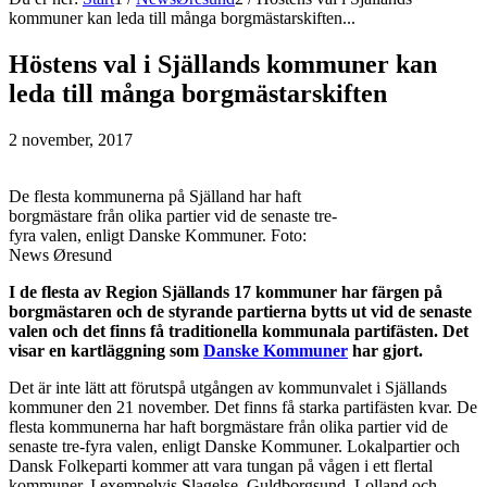
kommuner kan leda till många borgmästarskiften...
Höstens val i Själlands kommuner kan
leda till många borgmästarskiften
2 november, 2017
De flesta kommunerna på Själland har haft
borgmästare från olika partier vid de senaste tre-
fyra valen, enligt Danske Kommuner. Foto:
News Øresund
I de flesta av Region Själlands 17 kommuner har färgen på
borgmästaren och de styrande partierna bytts ut vid de senaste
valen och det finns få traditionella kommunala partifästen. Det
visar en kartläggning som
Danske Kommuner
har gjort.
Det är inte lätt att förutspå utgången av kommunvalet i Själlands
kommuner den 21 november. Det finns få starka partifästen kvar. De
flesta kommunerna har haft borgmästare från olika partier vid de
senaste tre-fyra valen, enligt Danske Kommuner. Lokalpartier och
Dansk Folkeparti kommer att vara tungan på vågen i ett flertal
kommuner. I exempelvis Slagelse, Guldborgsund, Lolland och