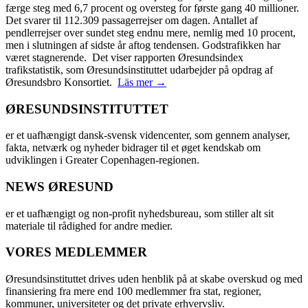
færge steg med 6,7 procent og oversteg for første gang 40 millioner.
Det svarer til 112.309 passagerrejser om dagen. Antallet af
pendlerrejser over sundet steg endnu mere, nemlig med 10 procent,
men i slutningen af sidste år aftog tendensen. Godstrafikken har
været stagnerende. Det viser rapporten Øresundsindex
trafikstatistik, som Øresundsinstituttet udarbejder på opdrag af
Øresundsbro Konsortiet.
Läs mer →
ØRESUNDSINSTITUTTET
er et uafhængigt dansk-svensk videncenter, som gennem analyser,
fakta, netværk og nyheder bidrager til et øget kendskab om
udviklingen i Greater Copenhagen-regionen.
NEWS ØRESUND
er et uafhængigt og non-profit nyhedsbureau, som stiller alt sit
materiale til rådighed for andre medier.
VORES MEDLEMMER
Øresundsinstituttet drives uden henblik på at skabe overskud og med
finansiering fra mere end 100 medlemmer fra stat, regioner,
kommuner, universiteter og det private erhvervsliv.