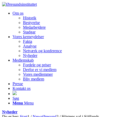
Om os
Historik
Bestyrelse
Medarbejdere
Stadgar
Vores kerneydelser
Fakta
Analyse
Netværk og konference
Nyheder
Medlemskab
Fordele og priser
Derfor er vi medlem
Vores medlemmer
Bliv medlem
Presse
Kontakt os
Søg
Menu
Menu
Nyheder
Du er her:
Start
1
/
NewsØresund
2
/
Höstens val i Själlands