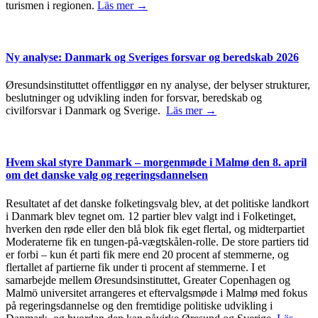
turismen i regionen.
Läs mer →
Ny analyse: Danmark og Sveriges forsvar og beredskab 2026
Øresundsinstituttet offentliggør en ny analyse, der belyser strukturer,
beslutninger og udvikling inden for forsvar, beredskab og
civilforsvar i Danmark og Sverige.
Läs mer →
Hvem skal styre Danmark – morgenmøde i Malmø den 8. april
om det danske valg og regeringsdannelsen
Resultatet af det danske folketingsvalg blev, at det politiske landkort
i Danmark blev tegnet om. 12 partier blev valgt ind i Folketinget,
hverken den røde eller den blå blok fik eget flertal, og midterpartiet
Moderaterne fik en tungen-på-vægtskålen-rolle. De store partiers tid
er forbi – kun ét parti fik mere end 20 procent af stemmerne, og
flertallet af partierne fik under ti procent af stemmerne. I et
samarbejde mellem Øresundsinstituttet, Greater Copenhagen og
Malmö universitet arrangeres et eftervalgsmøde i Malmø med fokus
på regeringsdannelse og den fremtidige politiske udvikling i