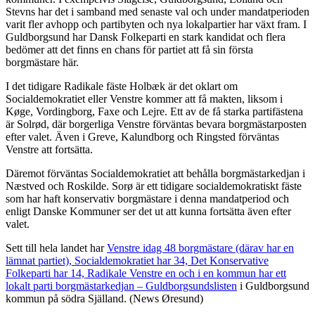
Stevns har det i samband med senaste val och under mandatperioden
varit fler avhopp och partibyten och nya lokalpartier har växt fram. I
Guldborgsund har Dansk Folkeparti en stark kandidat och flera
bedömer att det finns en chans för partiet att få sin första
borgmästare här.
I det tidigare Radikale fäste Holbæk är det oklart om
Socialdemokratiet eller Venstre kommer att få makten, liksom i
Køge, Vordingborg, Faxe och Lejre. Ett av de få starka partifästena
är Solrød, där borgerliga Venstre förväntas bevara borgmästarposten
efter valet. Även i Greve, Kalundborg och Ringsted förväntas
Venstre att fortsätta.
Däremot förväntas Socialdemokratiet att behålla borgmästarkedjan i
Næstved och Roskilde. Sorø är ett tidigare socialdemokratiskt fäste
som har haft konservativ borgmästare i denna mandatperiod och
enligt Danske Kommuner ser det ut att kunna fortsätta även efter
valet.
Sett till hela landet har
Venstre idag 48 borgmästare (därav har en
lämnat partiet), Socialdemokratiet har 34, Det Konservative
Folkeparti har 14, Radikale Venstre en och i en kommun har ett
lokalt parti borgmästarkedjan – Guldborgsundslisten
i Guldborgsund
kommun på södra Själland. (News Øresund)