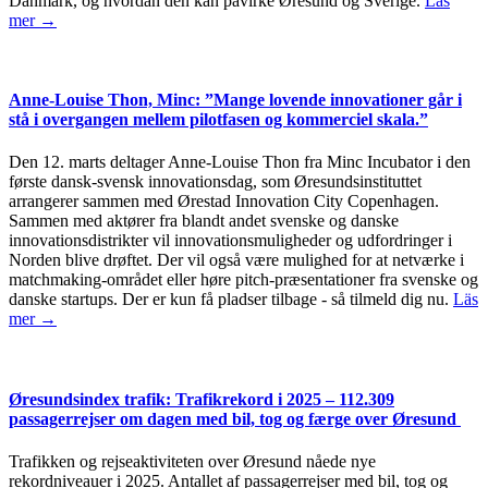
Danmark, og hvordan den kan påvirke Øresund og Sverige.
Läs
mer →
Anne-Louise Thon, Minc: ”Mange lovende innovationer går i
stå i overgangen mellem pilotfasen og kommerciel skala.”
Den 12. marts deltager Anne-Louise Thon fra Minc Incubator i den
første dansk-svensk innovationsdag, som Øresundsinstituttet
arrangerer sammen med Ørestad Innovation City Copenhagen.
Sammen med aktører fra blandt andet svenske og danske
innovationsdistrikter vil innovationsmuligheder og udfordringer i
Norden blive drøftet. Der vil også være mulighed for at netværke i
matchmaking-området eller høre pitch-præsentationer fra svenske og
danske startups. Der er kun få pladser tilbage - så tilmeld dig nu.
Läs
mer →
Øresundsindex trafik: Trafikrekord i 2025 – 112.309
passagerrejser om dagen med bil, tog og færge over Øresund
Trafikken og rejseaktiviteten over Øresund nåede nye
rekordniveauer i 2025. Antallet af passagerrejser med bil, tog og