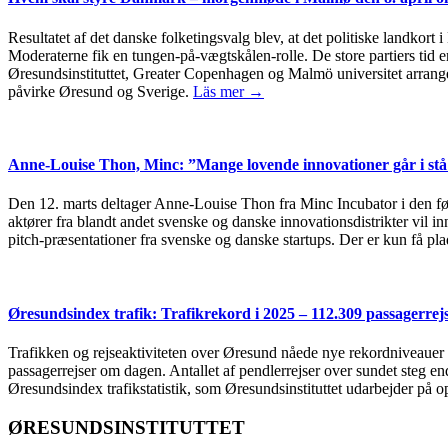
Resultatet af det danske folketingsvalg blev, at det politiske landkort 
Moderaterne fik en tungen-på-vægtskålen-rolle. De store partiers tid er
Øresundsinstituttet, Greater Copenhagen og Malmö universitet arrang
påvirke Øresund og Sverige.
Läs mer →
Anne-Louise Thon, Minc: ”Mange lovende innovationer går i stå 
Den 12. marts deltager Anne-Louise Thon fra Minc Incubator i den 
aktører fra blandt andet svenske og danske innovationsdistrikter vil 
pitch-præsentationer fra svenske og danske startups. Der er kun få plad
Øresundsindex trafik: Trafikrekord i 2025 – 112.309 passagerre
Trafikken og rejseaktiviteten over Øresund nåede nye rekordniveauer i 
passagerrejser om dagen. Antallet af pendlerrejser over sundet steg e
Øresundsindex trafikstatistik, som Øresundsinstituttet udarbejder på
ØRESUNDSINSTITUTTET