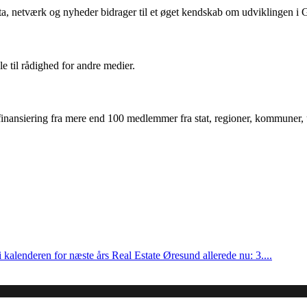
ta, netværk og nyheder bidrager til et øget kendskab om udviklingen i
le til rådighed for andre medier.
inansiering fra mere end 100 medlemmer fra stat, regioner, kommuner, un
 kalenderen for næste års Real Estate Øresund allerede nu: 3....