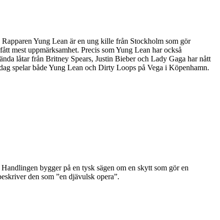
be. Rapparen Yung Lean är en ung kille från Stockholm som gör
r fått mest uppmärksamhet. Precis som Yung Lean har också
nda låtar från Britney Spears, Justin Bieber och Lady Gaga har nått
fredag spelar både Yung Lean och Dirty Loops på Vega i Köpenhamn.
. Handlingen bygger på en tysk sägen om en skytt som gör en
beskriver den som ”en djävulsk opera”.