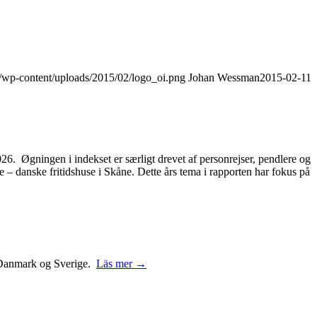
dk/wp-content/uploads/2015/02/logo_oi.png
Johan Wessman
2015-02-11
2026. Øgningen i indekset er særligt drevet af personrejser, pendlere og
– danske fritidshuse i Skåne. Dette års tema i rapporten har fokus på
 i Danmark og Sverige.
Läs mer →