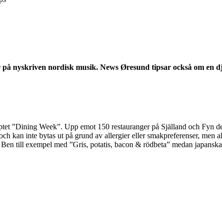
r på nyskriven nordisk musik. News Øresund tipsar också om en d
ptet ”Dining Week”. Upp emot 150 restauranger på Själland och Fyn del
t och kan inte bytas ut på grund av allergier eller smakpreferenser, me
& Ben till exempel med ”Gris, potatis, bacon & rödbeta” medan japanska