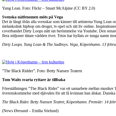
Yung Lean. Foto: Flickr – Stuart McAlpine (CC BY 2.0)
Svenska nätfenomen möts på Vega
Det är långt ifrån alla svenskar som känner till artisterna Yung Lea
melankolisk hiphop om droger, tv-spel och sitt liv online. Inspirat
coverbandet Dirty Loops nått sin berömmelse via Youtube. Den senare 
flera miljoner tittare världen över. Trion har hyllats av tunga na
Dirty Loops. Yung Lean & The Sadboys. Vega, Köpenhamn. 13 febru
”The Black Ridder”. Foto: Betty Nansen Teatern
Tom Waits svarta ryttare är tillbaka
Föreställningen ”The Black Rider” var ett samarbete mellan musiker
överenskommelse med djävulen för att få kvinnan han älskar. Danska 
The Black Rider. Betty Nansen Teatret, Köpenhamn. Premiär: 14 febr
(News Øresund – Emilia Söelund)