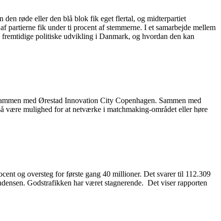
 den røde eller den blå blok fik eget flertal, og midterpartiet
 af partierne fik under ti procent af stemmerne. I et samarbejde mellem
 fremtidige politiske udvikling i Danmark, og hvordan den kan
rer sammen med Ørestad Innovation City Copenhagen. Sammen med
også være mulighed for at netværke i matchmaking-området eller høre
cent og oversteg for første gang 40 millioner. Det svarer til 112.309
tendensen. Godstrafikken har været stagnerende. Det viser rapporten