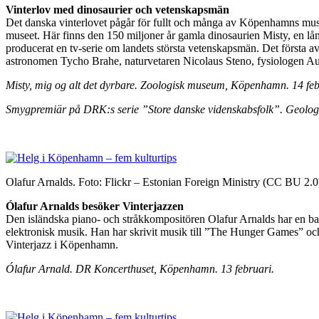
Vinterlov med dinosaurier och vetenskapsmän
Det danska vinterlovet pågår för fullt och många av Köpenhamns muse
museet. Här finns den 150 miljoner år gamla dinosaurien Misty, en lån
producerat en tv-serie om landets största vetenskapsmän. Det första a
astronomen Tycho Brahe, naturvetaren Nicolaus Steno, fysiologen A
Misty, mig og alt det dyrbare. Zoologisk museum, Köpenhamn. 14 feb
Smygpremiär på DRK:s serie ”Store danske videnskabsfolk”. Geolo
Olafur Arnalds. Foto: Flickr – Estonian Foreign Ministry (CC BU 2.0
Ólafur Arnalds besöker Vinterjazzen
Den isländska piano- och stråkkompositören Olafur Arnalds har en bak
elektronisk musik. Han har skrivit musik till ”The Hunger Games” och 
Vinterjazz i Köpenhamn.
Ólafur Arnald. DR Koncerthuset, Köpenhamn. 13 februari.