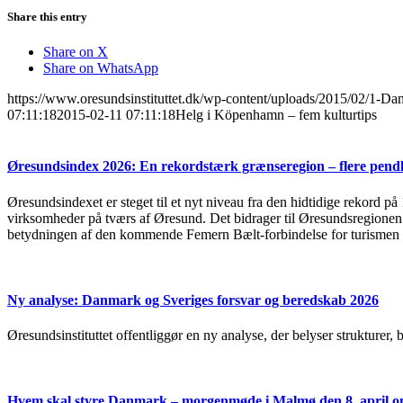
Share this entry
Share on X
Share on WhatsApp
https://www.oresundsinstituttet.dk/wp-content/uploads/2015/02/1-Da
07:11:18
2015-02-11 07:11:18
Helg i Köpenhamn – fem kulturtips
Øresundsindex 2026: En rekordstærk grænseregion – flere pendl
Øresundsindexet er steget til et nyt niveau fra den hidtidige rekord på
virksomheder på tværs af Øresund. Det bidrager til Øresundsregionen s
betydningen af den kommende Femern Bælt-forbindelse for turismen 
Ny analyse: Danmark og Sveriges forsvar og beredskab 2026
Øresundsinstituttet offentliggør en ny analyse, der belyser strukturer
Hvem skal styre Danmark – morgenmøde i Malmø den 8. april om