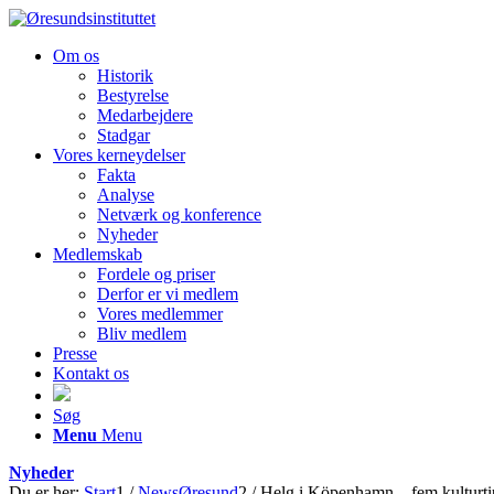
Om os
Historik
Bestyrelse
Medarbejdere
Stadgar
Vores kerneydelser
Fakta
Analyse
Netværk og konference
Nyheder
Medlemskab
Fordele og priser
Derfor er vi medlem
Vores medlemmer
Bliv medlem
Presse
Kontakt os
Søg
Menu
Menu
Nyheder
Du er her:
Start
1
/
NewsØresund
2
/
Helg i Köpenhamn – fem kulturti