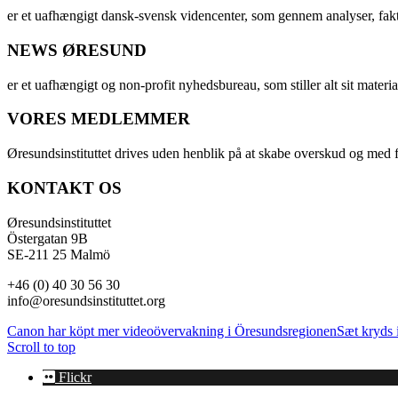
er et uafhængigt dansk-svensk videncenter, som gennem analyser, fak
NEWS ØRESUND
er et uafhængigt og non-profit nyhedsbureau, som stiller alt sit materia
VORES MEDLEMMER
Øresundsinstituttet drives uden henblik på at skabe overskud og med f
KONTAKT OS
Øresundsinstituttet
Östergatan 9B
SE-211 25 Malmö
+46 (0) 40 30 56 30
info@oresundsinstituttet.org
Canon har köpt mer videoövervakning i Öresundsregionen
Sæt kryds i
Scroll to top
Flickr