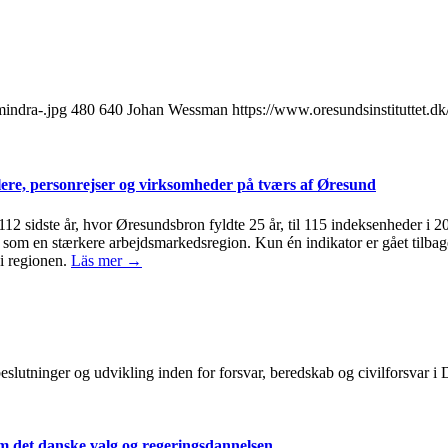
mindra-.jpg
480
640
Johan Wessman
https://www.oresundsinstituttet.
ere, personrejser og virksomheder på tværs af Øresund
 112 sidste år, hvor Øresundsbron fyldte 25 år, til 115 indeksenheder i 
om en stærkere arbejdsmarkedsregion. Kun én indikator er gået tilbage 
i regionen.
Läs mer →
, beslutninger og udvikling inden for forsvar, beredskab og civilforsvar
 det danske valg og regeringsdannelsen