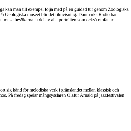
ags kan man till exempel följa med på en guidad tur genom Zoologiska
. På Geologiska museet blir det filmvisning. Danmarks Radio har
an museibesökarna ta del av alla porträtten som också omfattar
rt sig känd för melodiska verk i gränslandet mellan klassisk och
mos. På fredag spelar mångsysslaren Ólafur Arnald på jazzfestivalen