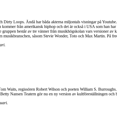
n och Dirty Loops. Ändå har båda akterna miljontals visningar på Youtu
ionen kommer från amerikansk hiphop och det är också i USA som han ha
gruppen består av tre vänner från musikhögskolan vars versioner av kä
mn inom musikbranschen, såsom Stevie Wonder, Toto och Max Martin. På 
ari.
 Tom Waits, regissören Robert Wilson och poeten William S. Burroughs
Betty Nansen Teatern gör nu en ny version av kultföreställningen och 
uari.