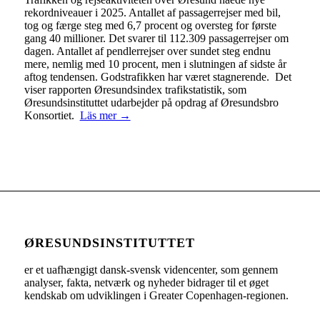
rekordniveauer i 2025. Antallet af passagerrejser med bil,
tog og færge steg med 6,7 procent og oversteg for første
gang 40 millioner. Det svarer til 112.309 passagerrejser om
dagen. Antallet af pendlerrejser over sundet steg endnu
mere, nemlig med 10 procent, men i slutningen af sidste år
aftog tendensen. Godstrafikken har været stagnerende. Det
viser rapporten Øresundsindex trafikstatistik, som
Øresundsinstituttet udarbejder på opdrag af Øresundsbro
Konsortiet.
Läs mer →
ØRESUNDSINSTITUTTET
er et uafhængigt dansk-svensk videncenter, som gennem
analyser, fakta, netværk og nyheder bidrager til et øget
kendskab om udviklingen i Greater Copenhagen-regionen.