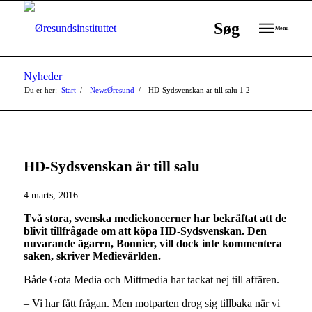
Søg
Menu
Nyheder
Du er her:
Start
/
NewsØresund
/
HD-Sydsvenskan är till salu
1
2
HD-Sydsvenskan är till salu
4 marts, 2016
Två stora, svenska mediekoncerner har bekräftat att de
blivit tillfrågade om att köpa HD-Sydsvenskan. Den
nuvarande ägaren, Bonnier, vill dock inte kommentera
saken, skriver Medievärlden.
Både Gota Media och Mittmedia har tackat nej till affären.
– Vi har fått frågan. Men motparten drog sig tillbaka när vi