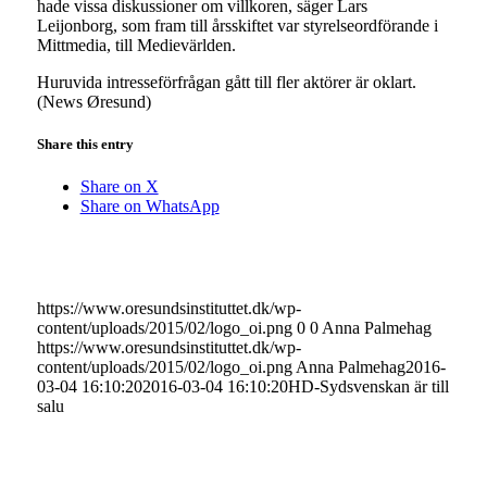
hade vissa diskussioner om villkoren, säger Lars
Leijonborg, som fram till årsskiftet var styrelseordförande i
Mittmedia, till Medievärlden.
Huruvida intresseförfrågan gått till fler aktörer är oklart.
(News Øresund)
Share this entry
Share on X
Share on WhatsApp
https://www.oresundsinstituttet.dk/wp-
content/uploads/2015/02/logo_oi.png
0
0
Anna Palmehag
https://www.oresundsinstituttet.dk/wp-
content/uploads/2015/02/logo_oi.png
Anna Palmehag
2016-
03-04 16:10:20
2016-03-04 16:10:20
HD-Sydsvenskan är till
salu