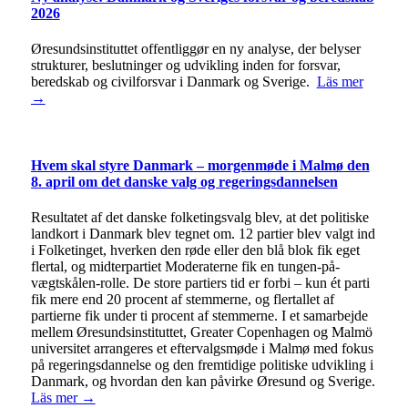
2026
Øresundsinstituttet offentliggør en ny analyse, der belyser
strukturer, beslutninger og udvikling inden for forsvar,
beredskab og civilforsvar i Danmark og Sverige.
Läs mer
→
Hvem skal styre Danmark – morgenmøde i Malmø den
8. april om det danske valg og regeringsdannelsen
Resultatet af det danske folketingsvalg blev, at det politiske
landkort i Danmark blev tegnet om. 12 partier blev valgt ind
i Folketinget, hverken den røde eller den blå blok fik eget
flertal, og midterpartiet Moderaterne fik en tungen-på-
vægtskålen-rolle. De store partiers tid er forbi – kun ét parti
fik mere end 20 procent af stemmerne, og flertallet af
partierne fik under ti procent af stemmerne. I et samarbejde
mellem Øresundsinstituttet, Greater Copenhagen og Malmö
universitet arrangeres et eftervalgsmøde i Malmø med fokus
på regeringsdannelse og den fremtidige politiske udvikling i
Danmark, og hvordan den kan påvirke Øresund og Sverige.
Läs mer →