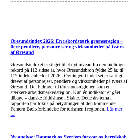
Øresundsindex 2026: En rekordstærk grænseregion –
flere pendlere, personrejser og virksomheder på tværs
af Øresund
Øresundsindexet er steget til et nyt niveau fra den hidtidige
rekord på 112 sidste år, hvor Øresundsbron fyldte 25 år, til
115 indeksenheder i 2026. Øgningen i indekset er særligt
drevet af personrejser, pendlere og virksomheder på tværs af
Øresund. Det bidrager til Øresundsregionen som en
stærkere arbejdsmarkedsregion. Kun én indikator er gået
tilbage – danske fritidshuse i Skåne. Dette års tema i
rapporten har fokus på betydningen af den kommende
Femern Bælt-forbindelse for turismen i regionen.
Läs mer
→
Ny analyse: Danmark og Sveriges forsvar og beredskab