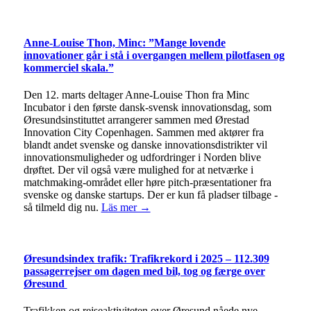
Anne-Louise Thon, Minc: ”Mange lovende
innovationer går i stå i overgangen mellem pilotfasen og
kommerciel skala.”
Den 12. marts deltager Anne-Louise Thon fra Minc
Incubator i den første dansk-svensk innovationsdag, som
Øresundsinstituttet arrangerer sammen med Ørestad
Innovation City Copenhagen. Sammen med aktører fra
blandt andet svenske og danske innovationsdistrikter vil
innovationsmuligheder og udfordringer i Norden blive
drøftet. Der vil også være mulighed for at netværke i
matchmaking-området eller høre pitch-præsentationer fra
svenske og danske startups. Der er kun få pladser tilbage -
så tilmeld dig nu.
Läs mer →
Øresundsindex trafik: Trafikrekord i 2025 – 112.309
passagerrejser om dagen med bil, tog og færge over
Øresund
Trafikken og rejseaktiviteten over Øresund nåede nye