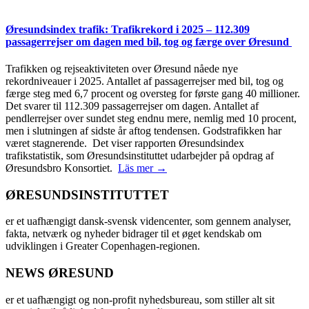
Øresundsindex trafik: Trafikrekord i 2025 – 112.309
passagerrejser om dagen med bil, tog og færge over Øresund
Trafikken og rejseaktiviteten over Øresund nåede nye
rekordniveauer i 2025. Antallet af passagerrejser med bil, tog og
færge steg med 6,7 procent og oversteg for første gang 40 millioner.
Det svarer til 112.309 passagerrejser om dagen. Antallet af
pendlerrejser over sundet steg endnu mere, nemlig med 10 procent,
men i slutningen af sidste år aftog tendensen. Godstrafikken har
været stagnerende. Det viser rapporten Øresundsindex
trafikstatistik, som Øresundsinstituttet udarbejder på opdrag af
Øresundsbro Konsortiet.
Läs mer →
ØRESUNDSINSTITUTTET
er et uafhængigt dansk-svensk videncenter, som gennem analyser,
fakta, netværk og nyheder bidrager til et øget kendskab om
udviklingen i Greater Copenhagen-regionen.
NEWS ØRESUND
er et uafhængigt og non-profit nyhedsbureau, som stiller alt sit