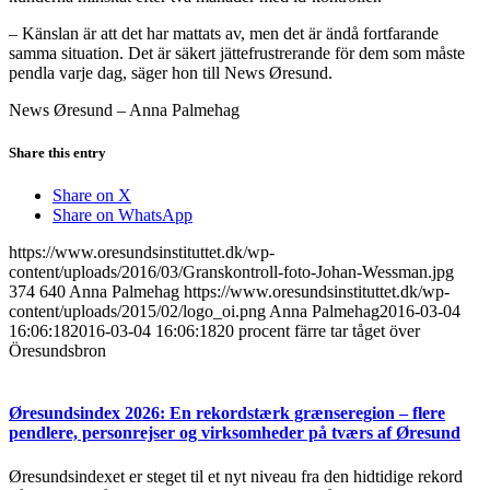
– Känslan är att det har mattats av, men det är ändå fortfarande
samma situation. Det är säkert jättefrustrerande för dem som måste
pendla varje dag, säger hon till News Øresund.
News Øresund – Anna Palmehag
Share this entry
Share on X
Share on WhatsApp
https://www.oresundsinstituttet.dk/wp-
content/uploads/2016/03/Granskontroll-foto-Johan-Wessman.jpg
374
640
Anna Palmehag
https://www.oresundsinstituttet.dk/wp-
content/uploads/2015/02/logo_oi.png
Anna Palmehag
2016-03-04
16:06:18
2016-03-04 16:06:18
20 procent färre tar tåget över
Öresundsbron
Øresundsindex 2026: En rekordstærk grænseregion – flere
pendlere, personrejser og virksomheder på tværs af Øresund
Øresundsindexet er steget til et nyt niveau fra den hidtidige rekord