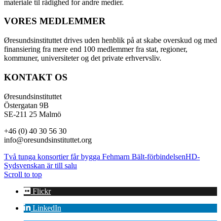
materiale til rådighed for andre medier.
VORES MEDLEMMER
Øresundsinstituttet drives uden henblik på at skabe overskud og med
finansiering fra mere end 100 medlemmer fra stat, regioner,
kommuner, universiteter og det private erhvervsliv.
KONTAKT OS
Øresundsinstituttet
Östergatan 9B
SE-211 25 Malmö
+46 (0) 40 30 56 30
info@oresundsinstituttet.org
Två tunga konsortier får bygga Fehmarn Bält-förbindelsen
HD-
Sydsvenskan är till salu
Scroll to top
Flickr
LinkedIn