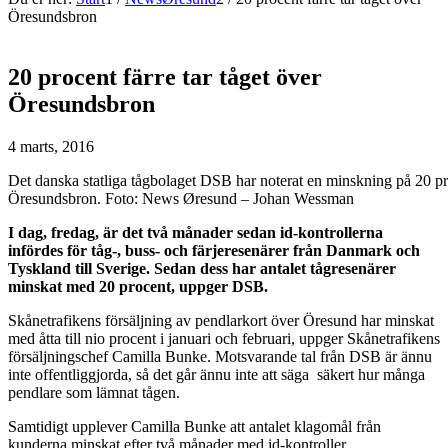
Öresundsbron
20 procent färre tar tåget över
Öresundsbron
4 marts, 2016
Det danska statliga tågbolaget DSB har noterat en minskning på 20 pro
Öresundsbron. Foto: News Øresund – Johan Wessman
I dag, fredag, är det två månader sedan id-kontrollerna
infördes för tåg-, buss- och färjeresenärer från Danmark och
Tyskland till Sverige. Sedan dess har antalet tågresenärer
minskat med 20 procent, uppger DSB.
Skånetrafikens försäljning av pendlarkort över Öresund har minskat
med åtta till nio procent i januari och februari, uppger Skånetrafikens
försäljningschef Camilla Bunke. Motsvarande tal från DSB är ännu
inte offentliggjorda, så det går ännu inte att säga säkert hur många
pendlare som lämnat tågen.
Samtidigt upplever Camilla Bunke att antalet klagomål från
kunderna minskat efter två månader med id-kontroller.