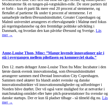
Moderaterne fik en tungen-på-vægtskålen-rolle. De store partiers tid
er forbi – kun ét parti fik mere end 20 procent af stemmerne, og
flertallet af partierne fik under ti procent af stemmerne. I et
samarbejde mellem Øresundsinstituttet, Greater Copenhagen og
Malmö universitet arrangeres et eftervalgsmøde i Malmø med fokus
på regeringsdannelse og den fremtidige politiske udvikling i
Danmark, og hvordan den kan påvirke Øresund og Sverige.
Läs
mer →
Anne-Louise Thon, Minc: ”Mange lovende innovationer går i
stå i overgangen mellem pilotfasen og kommerciel skala.”
Den 12. marts deltager Anne-Louise Thon fra Minc Incubator i den
første dansk-svensk innovationsdag, som Øresundsinstituttet
arrangerer sammen med Ørestad Innovation City Copenhagen.
Sammen med aktører fra blandt andet svenske og danske
innovationsdistrikter vil innovationsmuligheder og udfordringer i
Norden blive drøftet. Der vil også være mulighed for at netværke i
matchmaking-området eller høre pitch-præsentationer fra svenske og
danske startups. Der er kun få pladser tilbage - så tilmeld dig nu.
Läs
mer →