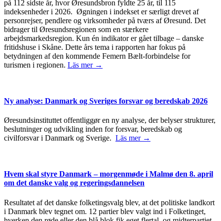
på 112 sidste år, hvor Øresundsbron fyldte 25 år, til 115
indeksenheder i 2026. Øgningen i indekset er særligt drevet af
personrejser, pendlere og virksomheder på tværs af Øresund. Det
bidrager til Øresundsregionen som en stærkere
arbejdsmarkedsregion. Kun én indikator er gået tilbage – danske
fritidshuse i Skåne. Dette års tema i rapporten har fokus på
betydningen af den kommende Femern Bælt-forbindelse for
turismen i regionen.
Läs mer →
Ny analyse: Danmark og Sveriges forsvar og beredskab 2026
Øresundsinstituttet offentliggør en ny analyse, der belyser strukturer,
beslutninger og udvikling inden for forsvar, beredskab og
civilforsvar i Danmark og Sverige.
Läs mer →
Hvem skal styre Danmark – morgenmøde i Malmø den 8. april
om det danske valg og regeringsdannelsen
Resultatet af det danske folketingsvalg blev, at det politiske landkort
i Danmark blev tegnet om. 12 partier blev valgt ind i Folketinget,
hverken den røde eller den blå blok fik eget flertal, og midterpartiet