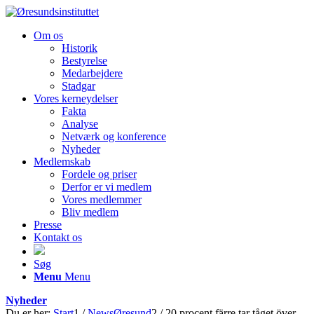
Om os
Historik
Bestyrelse
Medarbejdere
Stadgar
Vores kerneydelser
Fakta
Analyse
Netværk og konference
Nyheder
Medlemskab
Fordele og priser
Derfor er vi medlem
Vores medlemmer
Bliv medlem
Presse
Kontakt os
Søg
Menu
Menu
Nyheder
Du er her:
Start
1
/
NewsØresund
2
/
20 procent färre tar tåget över