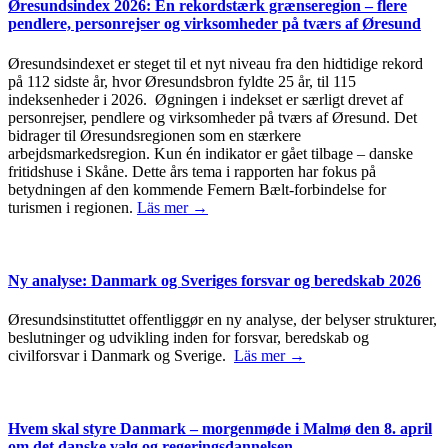
Øresundsindex 2026: En rekordstærk grænseregion – flere
pendlere, personrejser og virksomheder på tværs af Øresund
Øresundsindexet er steget til et nyt niveau fra den hidtidige rekord
på 112 sidste år, hvor Øresundsbron fyldte 25 år, til 115
indeksenheder i 2026. Øgningen i indekset er særligt drevet af
personrejser, pendlere og virksomheder på tværs af Øresund. Det
bidrager til Øresundsregionen som en stærkere
arbejdsmarkedsregion. Kun én indikator er gået tilbage – danske
fritidshuse i Skåne. Dette års tema i rapporten har fokus på
betydningen af den kommende Femern Bælt-forbindelse for
turismen i regionen.
Läs mer →
Ny analyse: Danmark og Sveriges forsvar og beredskab 2026
Øresundsinstituttet offentliggør en ny analyse, der belyser strukturer,
beslutninger og udvikling inden for forsvar, beredskab og
civilforsvar i Danmark og Sverige.
Läs mer →
Hvem skal styre Danmark – morgenmøde i Malmø den 8. april
om det danske valg og regeringsdannelsen