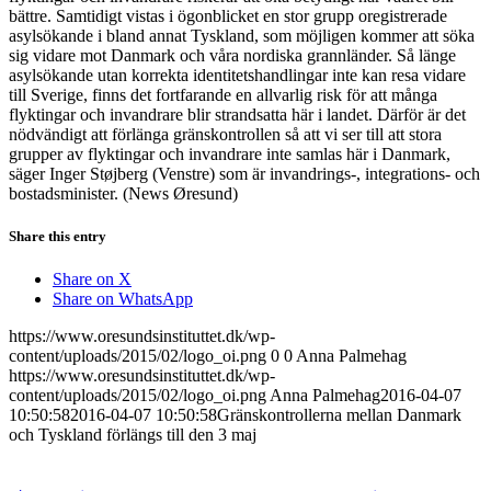
bättre. Samtidigt vistas i ögonblicket en stor grupp oregistrerade
asylsökande i bland annat Tyskland, som möjligen kommer att söka
sig vidare mot Danmark och våra nordiska grannländer. Så länge
asylsökande utan korrekta identitetshandlingar inte kan resa vidare
till Sverige, finns det fortfarande en allvarlig risk för att många
flyktingar och invandrare blir strandsatta här i landet. Därför är det
nödvändigt att förlänga gränskontrollen så att vi ser till att stora
grupper av flyktingar och invandrare inte samlas här i Danmark,
säger Inger Støjberg (Venstre) som är invandrings-, integrations- och
bostadsminister. (News Øresund)
Share this entry
Share on X
Share on WhatsApp
https://www.oresundsinstituttet.dk/wp-
content/uploads/2015/02/logo_oi.png
0
0
Anna Palmehag
https://www.oresundsinstituttet.dk/wp-
content/uploads/2015/02/logo_oi.png
Anna Palmehag
2016-04-07
10:50:58
2016-04-07 10:50:58
Gränskontrollerna mellan Danmark
och Tyskland förlängs till den 3 maj