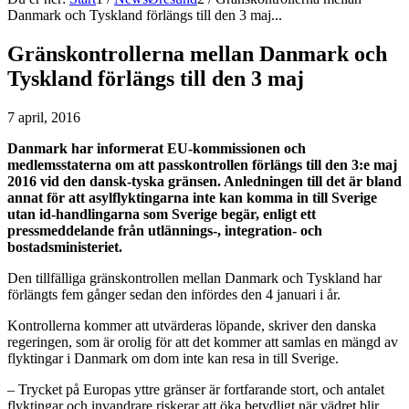
Danmark och Tyskland förlängs till den 3 maj...
Gränskontrollerna mellan Danmark och
Tyskland förlängs till den 3 maj
7 april, 2016
Danmark har informerat EU-kommissionen och
medlemsstaterna om att passkontrollen förlängs till den 3:e maj
2016 vid den dansk-tyska gränsen. Anledningen till det är bland
annat för att asylflyktingarna inte kan komma in till Sverige
utan id-handlingarna som Sverige begär, enligt ett
pressmeddelande från utlännings-, integration- och
bostadsministeriet.
Den tillfälliga gränskontrollen mellan Danmark och Tyskland har
förlängts fem gånger sedan den infördes den 4 januari i år.
Kontrollerna kommer att utvärderas löpande, skriver den danska
regeringen, som är orolig för att det kommer att samlas en mängd av
flyktingar i Danmark om dom inte kan resa in till Sverige.
– Trycket på Europas yttre gränser är fortfarande stort, och antalet
flyktingar och invandrare riskerar att öka betydligt när vädret blir