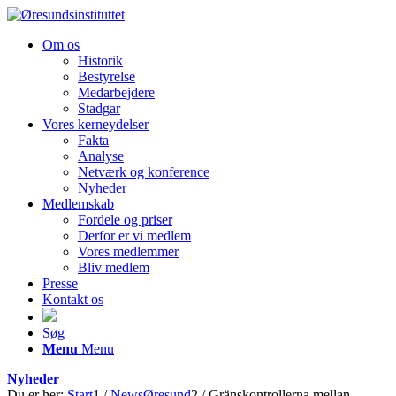
Om os
Historik
Bestyrelse
Medarbejdere
Stadgar
Vores kerneydelser
Fakta
Analyse
Netværk og konference
Nyheder
Medlemskab
Fordele og priser
Derfor er vi medlem
Vores medlemmer
Bliv medlem
Presse
Kontakt os
Søg
Menu
Menu
Nyheder
Du er her:
Start
1
/
NewsØresund
2
/
Gränskontrollerna mellan