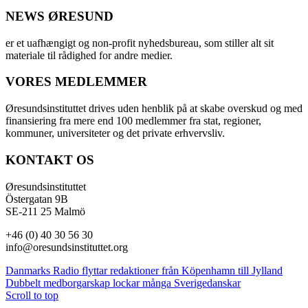
NEWS ØRESUND
er et uafhængigt og non-profit nyhedsbureau, som stiller alt sit
materiale til rådighed for andre medier.
VORES MEDLEMMER
Øresundsinstituttet drives uden henblik på at skabe overskud og med
finansiering fra mere end 100 medlemmer fra stat, regioner,
kommuner, universiteter og det private erhvervsliv.
KONTAKT OS
Øresundsinstituttet
Östergatan 9B
SE-211 25 Malmö
+46 (0) 40 30 56 30
info@oresundsinstituttet.org
Danmarks Radio flyttar redaktioner från Köpenhamn till Jylland
Dubbelt medborgarskap lockar många Sverigedanskar
Scroll to top