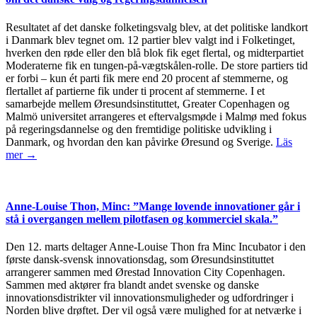
Resultatet af det danske folketingsvalg blev, at det politiske landkort
i Danmark blev tegnet om. 12 partier blev valgt ind i Folketinget,
hverken den røde eller den blå blok fik eget flertal, og midterpartiet
Moderaterne fik en tungen-på-vægtskålen-rolle. De store partiers tid
er forbi – kun ét parti fik mere end 20 procent af stemmerne, og
flertallet af partierne fik under ti procent af stemmerne. I et
samarbejde mellem Øresundsinstituttet, Greater Copenhagen og
Malmö universitet arrangeres et eftervalgsmøde i Malmø med fokus
på regeringsdannelse og den fremtidige politiske udvikling i
Danmark, og hvordan den kan påvirke Øresund og Sverige.
Läs
mer →
Anne-Louise Thon, Minc: ”Mange lovende innovationer går i
stå i overgangen mellem pilotfasen og kommerciel skala.”
Den 12. marts deltager Anne-Louise Thon fra Minc Incubator i den
første dansk-svensk innovationsdag, som Øresundsinstituttet
arrangerer sammen med Ørestad Innovation City Copenhagen.
Sammen med aktører fra blandt andet svenske og danske
innovationsdistrikter vil innovationsmuligheder og udfordringer i
Norden blive drøftet. Der vil også være mulighed for at netværke i