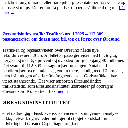
matchmaking-området eller høre pitch-præsentationer fra svenske og
danske startups. Der er kun få pladser tilbage - så tilmeld dig nu.
Läs
mer →
Øresundsindex trafik: Trafikrekord i 2025 – 112.309
passagerrejser om dagen med bil, tog og færge over Øresund
Trafikken og rejseaktiviteten over Øresund nåede nye
rekordniveauer i 2025. Antallet af passagerrejser med bil, tog og
færge steg med 6,7 procent og oversteg for første gang 40 millioner.
Det svarer til 112.309 passagerrejser om dagen. Antallet af
pendlerrejser over sundet steg endnu mere, nemlig med 10 procent,
men i slutningen af sidste år aftog tendensen. Godstrafikken har
været stagnerende. Det viser rapporten Øresundsindex
trafikstatistik, som Øresundsinstituttet udarbejder på opdrag af
Øresundsbro Konsortiet.
Läs mer →
ØRESUNDSINSTITUTTET
er et uafhængigt dansk-svensk videncenter, som gennem analyser,
fakta, netværk og nyheder bidrager til et øget kendskab om
udviklingen i Greater Copenhagen-regionen.