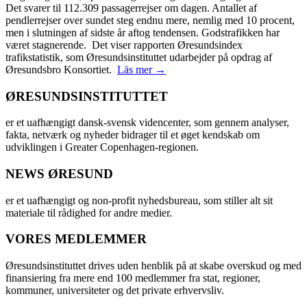
Det svarer til 112.309 passagerrejser om dagen. Antallet af
pendlerrejser over sundet steg endnu mere, nemlig med 10 procent,
men i slutningen af sidste år aftog tendensen. Godstrafikken har
været stagnerende. Det viser rapporten Øresundsindex
trafikstatistik, som Øresundsinstituttet udarbejder på opdrag af
Øresundsbro Konsortiet.
Läs mer →
ØRESUNDSINSTITUTTET
er et uafhængigt dansk-svensk videncenter, som gennem analyser,
fakta, netværk og nyheder bidrager til et øget kendskab om
udviklingen i Greater Copenhagen-regionen.
NEWS ØRESUND
er et uafhængigt og non-profit nyhedsbureau, som stiller alt sit
materiale til rådighed for andre medier.
VORES MEDLEMMER
Øresundsinstituttet drives uden henblik på at skabe overskud og med
finansiering fra mere end 100 medlemmer fra stat, regioner,
kommuner, universiteter og det private erhvervsliv.