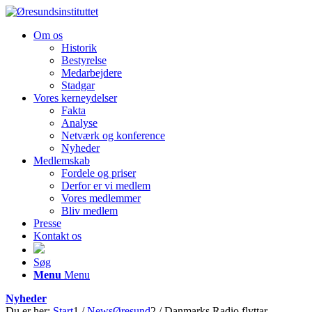
Om os
Historik
Bestyrelse
Medarbejdere
Stadgar
Vores kerneydelser
Fakta
Analyse
Netværk og konference
Nyheder
Medlemskab
Fordele og priser
Derfor er vi medlem
Vores medlemmer
Bliv medlem
Presse
Kontakt os
Søg
Menu
Menu
Nyheder
Du er her:
Start
1
/
NewsØresund
2
/
Danmarks Radio flyttar