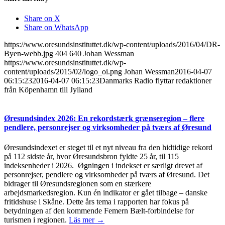
Share on X
Share on WhatsApp
https://www.oresundsinstituttet.dk/wp-content/uploads/2016/04/DR-
Byen-webb.jpg
404
640
Johan Wessman
https://www.oresundsinstituttet.dk/wp-
content/uploads/2015/02/logo_oi.png
Johan Wessman
2016-04-07
06:15:23
2016-04-07 06:15:23
Danmarks Radio flyttar redaktioner
från Köpenhamn till Jylland
Øresundsindex 2026: En rekordstærk grænseregion – flere
pendlere, personrejser og virksomheder på tværs af Øresund
Øresundsindexet er steget til et nyt niveau fra den hidtidige rekord
på 112 sidste år, hvor Øresundsbron fyldte 25 år, til 115
indeksenheder i 2026. Øgningen i indekset er særligt drevet af
personrejser, pendlere og virksomheder på tværs af Øresund. Det
bidrager til Øresundsregionen som en stærkere
arbejdsmarkedsregion. Kun én indikator er gået tilbage – danske
fritidshuse i Skåne. Dette års tema i rapporten har fokus på
betydningen af den kommende Femern Bælt-forbindelse for
turismen i regionen.
Läs mer →