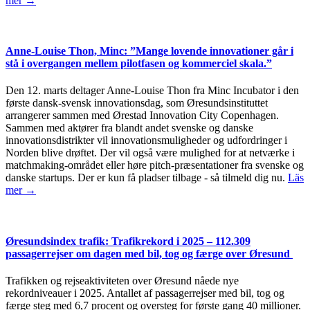
mer →
Anne-Louise Thon, Minc: ”Mange lovende innovationer går i
stå i overgangen mellem pilotfasen og kommerciel skala.”
Den 12. marts deltager Anne-Louise Thon fra Minc Incubator i den
første dansk-svensk innovationsdag, som Øresundsinstituttet
arrangerer sammen med Ørestad Innovation City Copenhagen.
Sammen med aktører fra blandt andet svenske og danske
innovationsdistrikter vil innovationsmuligheder og udfordringer i
Norden blive drøftet. Der vil også være mulighed for at netværke i
matchmaking-området eller høre pitch-præsentationer fra svenske og
danske startups. Der er kun få pladser tilbage - så tilmeld dig nu.
Läs
mer →
Øresundsindex trafik: Trafikrekord i 2025 – 112.309
passagerrejser om dagen med bil, tog og færge over Øresund
Trafikken og rejseaktiviteten over Øresund nåede nye
rekordniveauer i 2025. Antallet af passagerrejser med bil, tog og
færge steg med 6,7 procent og oversteg for første gang 40 millioner.