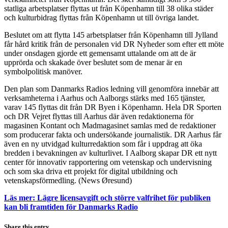
statliga arbetsplatser flyttas ut från Köpenhamn till 38 olika städer
och kulturbidrag flyttas från Köpenhamn ut till övriga landet.
Beslutet om att flytta 145 arbetsplatser från Köpenhamn till Jylland
får hård kritik från de personalen vid DR Nyheder som efter ett möte
under onsdagen gjorde ett gemensamt uttalande om att de är
upprörda och skakade över beslutet som de menar är en
symbolpolitisk manöver.
Den plan som Danmarks Radios ledning vill genomföra innebär att
verksamheterna i Aarhus och Aalborgs stärks med 165 tjänster,
varav 145 flyttas dit från DR Byen i Köpenhamn. Hela DR Sporten
och DR Vejret flyttas till Aarhus där även redaktionerna för
magasinen Kontant och Madmagasinet samlas med de redaktioner
som producerar fakta och undersökande journalistik. DR Aarhus får
även en ny utvidgad kulturredaktion som får i uppdrag att öka
bredden i bevakningen av kulturlivet. I Aalborg skapar DR ett nytt
center för innovativ rapportering om vetenskap och undervisning
och som ska driva ett projekt för digital utbildning och
vetenskapsförmedling. (News Øresund)
Läs mer: Lägre licensavgift och större valfrihet för publiken
kan bli framtiden för Danmarks Radio
Share this entry