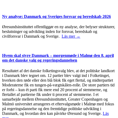
Ny analyse: Danmark og Sveriges forsvar og beredskab 2026
Øresundsinstituttet offentliggør en ny analyse, der belyser strukturer,
beslutninger og udvikling inden for forsvar, beredskab og
civilforsvar i Danmark og Sverige.
Läs mer →
Hvem skal styre Danmark – morgenmøde i Malmø den 8. april
om det danske valg og regeringsdannelsen
Resultatet af det danske folketingsvalg blev, at det politiske landkort
i Danmark blev tegnet om. 12 partier blev valgt ind i Folketinget,
hverken den røde eller den blå blok fik eget flertal, og midterpartiet
Moderaterne fik en tungen-på-vægtskålen-rolle. De store partiers tid
er forbi – kun ét parti fik mere end 20 procent af stemmerne, og
flertallet af partierne fik under ti procent af stemmerne. I et
samarbejde mellem Øresundsinstituttet, Greater Copenhagen og
Malmö universitet arrangeres et eftervalgsmøde i Malmø med fokus
på regeringsdannelse og den fremtidige politiske udvikling i
Danmark, og hvordan den kan påvirke Øresund og Sverige.
Läs