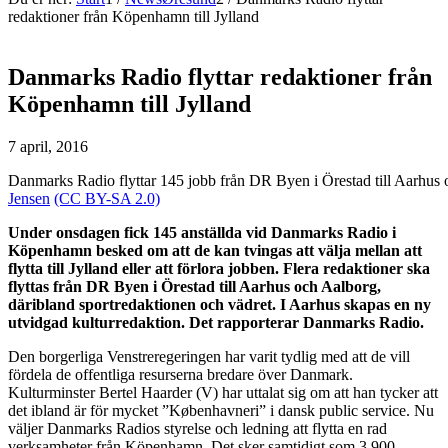
redaktioner från Köpenhamn till Jylland
Danmarks Radio flyttar redaktioner från
Köpenhamn till Jylland
7 april, 2016
Danmarks Radio flyttar 145 jobb från DR Byen i Örestad till Aarhus
Jensen
(CC BY-SA 2.0)
Under onsdagen fick 145 anställda vid Danmarks Radio i
Köpenhamn besked om att de kan tvingas att välja mellan att
flytta till Jylland eller att förlora jobben. Flera redaktioner ska
flyttas från DR Byen i Örestad till Aarhus och Aalborg,
däribland sportredaktionen och vädret. I Aarhus skapas en ny
utvidgad kulturredaktion. Det rapporterar Danmarks Radio.
Den borgerliga Venstreregeringen har varit tydlig med att de vill
fördela de offentliga resurserna bredare över Danmark.
Kulturminster Bertel Haarder (V) har uttalat sig om att han tycker att
det ibland är för mycket ”Københavneri” i dansk public service. Nu
väljer Danmarks Radios styrelse och ledning att flytta en rad
verksamheter från Köpenhamn. Det sker samtidigt som 3 900