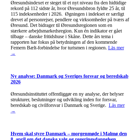
Øresundsindexet er steget til et nyt niveau fra den hidtidige
rekord på 112 sidste år, hvor Øresundsbron fyldte 25 år, til
115 indeksenheder i 2026. Øgningen i indekset er særligt
drevet af personrejser, pendlere og virksomheder på tværs af
Øresund. Det bidrager til Øresundsregionen som en
stærkere arbejdsmarkedsregion. Kun én indikator er gået
tilbage – danske fritidshuse i Skåne. Dette års tema i
rapporten har fokus på betydningen af den kommende
Femern Bælt-forbindelse for turismen i regionen.
Läs mer
→
Ny analyse: Danmark og Sveriges forsvar og beredskab
2026
Øresundsinstituttet offentliggør en ny analyse, der belyser
strukturer, beslutninger og udvikling inden for forsvar,
beredskab og civilforsvar i Danmark og Sverige.
Läs mer
→
Hvem skal styre Danmark – morgenmøde i Malmø den
8. april om det danske valg og regeringsdannelsen