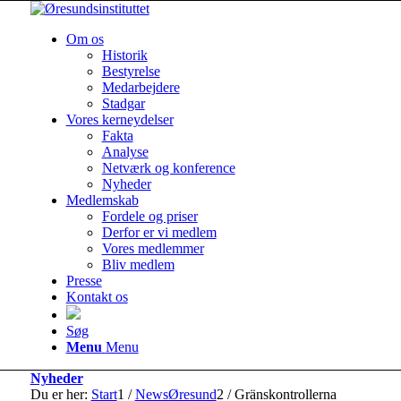
Om os
Historik
Bestyrelse
Medarbejdere
Stadgar
Vores kerneydelser
Fakta
Analyse
Netværk og konference
Nyheder
Medlemskab
Fordele og priser
Derfor er vi medlem
Vores medlemmer
Bliv medlem
Presse
Kontakt os
Søg
Menu
Menu
Nyheder
Du er her:
Start
1
/
NewsØresund
2
/
Gränskontrollerna