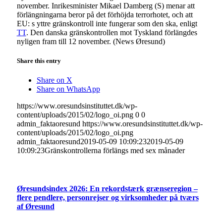
november. Inrikesminister Mikael Damberg (S) menar att
förlängningarna beror på det förhöjda terrorhotet, och att
EU: s yttre gränskontroll inte fungerar som den ska, enligt
TT
. Den danska gränskontrollen mot Tyskland förlängdes
nyligen fram till 12 november. (News Øresund)
Share this entry
Share on X
Share on WhatsApp
https://www.oresundsinstituttet.dk/wp-
content/uploads/2015/02/logo_oi.png
0
0
admin_faktaoresund
https://www.oresundsinstituttet.dk/wp-
content/uploads/2015/02/logo_oi.png
admin_faktaoresund
2019-05-09 10:09:23
2019-05-09
10:09:23
Gränskontrollerna förlängs med sex månader
Øresundsindex 2026: En rekordstærk grænseregion –
flere pendlere, personrejser og virksomheder på tværs
af Øresund