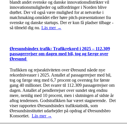
blandt andet svenske og danske innovationsdistrikter vil
innovationsmuligheder og udfordringer i Norden blive
drøftet. Der vil også være mulighed for at netværke i
matchmaking-området eller høre pitch-præsentationer fra
svenske og danske startups. Der er kun få pladser tilbage -
så tilmeld dig nu.
Läs mer →
Øresundsindex trafik: Trafikrekord i 2025 – 112.309
passagerrejser om dagen med bil, tog og færge over
Øresund
Trafikken og rejseaktiviteten over Øresund nåede nye
rekordniveauer i 2025. Antallet af passagerrejser med bil,
tog og færge steg med 6,7 procent og oversteg for første
gang 40 millioner. Det svarer til 112.309 passagerrejser om
dagen. Antallet af pendlerrejser over sundet steg endnu
mere, nemlig med 10 procent, men i slutningen af sidste år
aftog tendensen. Godstrafikken har været stagnerende. Det
viser rapporten Øresundsindex trafikstatistik, som
Øresundsinstituttet udarbejder på opdrag af Øresundsbro
Konsortiet.
Läs mer →