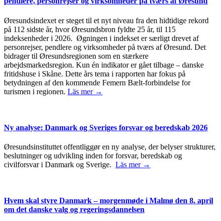
pendlere, personrejser og virksomheder på tværs af Øresund
Øresundsindexet er steget til et nyt niveau fra den hidtidige rekord
på 112 sidste år, hvor Øresundsbron fyldte 25 år, til 115
indeksenheder i 2026. Øgningen i indekset er særligt drevet af
personrejser, pendlere og virksomheder på tværs af Øresund. Det
bidrager til Øresundsregionen som en stærkere
arbejdsmarkedsregion. Kun én indikator er gået tilbage – danske
fritidshuse i Skåne. Dette års tema i rapporten har fokus på
betydningen af den kommende Femern Bælt-forbindelse for
turismen i regionen.
Läs mer →
Ny analyse: Danmark og Sveriges forsvar og beredskab 2026
Øresundsinstituttet offentliggør en ny analyse, der belyser strukturer,
beslutninger og udvikling inden for forsvar, beredskab og
civilforsvar i Danmark og Sverige.
Läs mer →
Hvem skal styre Danmark – morgenmøde i Malmø den 8. april
om det danske valg og regeringsdannelsen