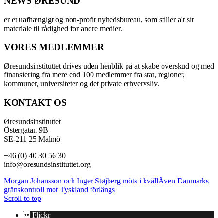
NEWS ØRESUND
er et uafhængigt og non-profit nyhedsbureau, som stiller alt sit
materiale til rådighed for andre medier.
VORES MEDLEMMER
Øresundsinstituttet drives uden henblik på at skabe overskud og med
finansiering fra mere end 100 medlemmer fra stat, regioner,
kommuner, universiteter og det private erhvervsliv.
KONTAKT OS
Øresundsinstituttet
Östergatan 9B
SE-211 25 Malmö
+46 (0) 40 30 56 30
info@oresundsinstituttet.org
Morgan Johansson och Inger Støjberg möts i kväll
Även Danmarks
gränskontroll mot Tyskland förlängs
Scroll to top
Flickr