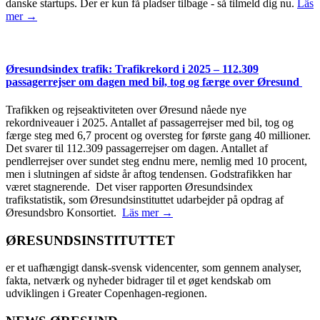
danske startups. Der er kun få pladser tilbage - så tilmeld dig nu.
Läs
mer →
Øresundsindex trafik: Trafikrekord i 2025 – 112.309
passagerrejser om dagen med bil, tog og færge over Øresund
Trafikken og rejseaktiviteten over Øresund nåede nye
rekordniveauer i 2025. Antallet af passagerrejser med bil, tog og
færge steg med 6,7 procent og oversteg for første gang 40 millioner.
Det svarer til 112.309 passagerrejser om dagen. Antallet af
pendlerrejser over sundet steg endnu mere, nemlig med 10 procent,
men i slutningen af sidste år aftog tendensen. Godstrafikken har
været stagnerende. Det viser rapporten Øresundsindex
trafikstatistik, som Øresundsinstituttet udarbejder på opdrag af
Øresundsbro Konsortiet.
Läs mer →
ØRESUNDSINSTITUTTET
er et uafhængigt dansk-svensk videncenter, som gennem analyser,
fakta, netværk og nyheder bidrager til et øget kendskab om
udviklingen i Greater Copenhagen-regionen.