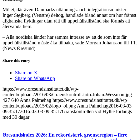
Mötet, där även Danmarks utlännings- och integrationsminister
Inger Støjberg (Venstre) deltog, handlade bland annat om hur främst
afghanska flyktingar utan rätt till uppehållstillstånd ska förmås att
återvända hem.
– Alla nordiska länder har samma intresse av att de som inte får
uppehållstillstånd måste åka tillbaka, sade Morgan Johansson till TT.
(News Øresund)
Share this entry
Share on X
Share on WhatsApp
https://www.oresundsinstituttet.dk/wp-
content/uploads/2016/03/Graenskontroll-foto-Johan-Wessman.jpg
427
640
Anna Palmehag
https://www.oresundsinstituttet.dk/wp-
content/uploads/2015/02/logo_oi.png
Anna Palmehag
2016-03-03
09:35:17
2016-03-03 09:35:17
Gränskontrollen vid Hyllie förlängs
med 30 dagar
Øresundsindex 2026: En rekordstærk grænseregion – flere