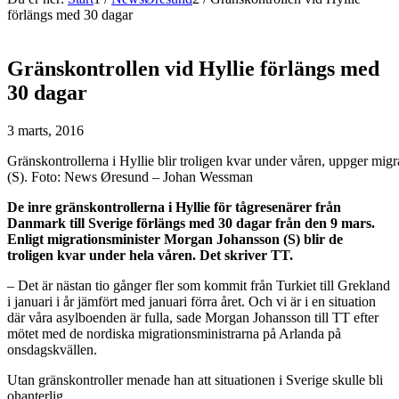
förlängs med 30 dagar
Gränskontrollen vid Hyllie förlängs med
30 dagar
3 marts, 2016
Gränskontrollerna i Hyllie blir troligen kvar under våren, uppger mi
(S). Foto: News Øresund – Johan Wessman
De inre gränskontrollerna i Hyllie för tågresenärer från
Danmark till Sverige förlängs med 30 dagar från den 9 mars.
Enligt migrationsminister Morgan Johansson (S) blir de
troligen kvar under hela våren. Det skriver TT.
– Det är nästan tio gånger fler som kommit från Turkiet till Grekland
i januari i år jämfört med januari förra året. Och vi är i en situation
där våra asylboenden är fulla, sade Morgan Johansson till TT efter
mötet med de nordiska migrationsministrarna på Arlanda på
onsdagskvällen.
Utan gränskontroller menade han att situationen i Sverige skulle bli
ohanterlig.