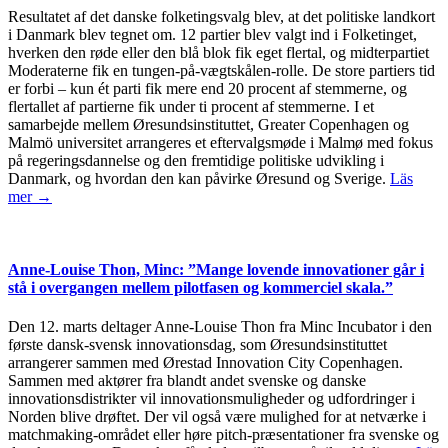
Resultatet af det danske folketingsvalg blev, at det politiske landkort
i Danmark blev tegnet om. 12 partier blev valgt ind i Folketinget,
hverken den røde eller den blå blok fik eget flertal, og midterpartiet
Moderaterne fik en tungen-på-vægtskålen-rolle. De store partiers tid
er forbi – kun ét parti fik mere end 20 procent af stemmerne, og
flertallet af partierne fik under ti procent af stemmerne. I et
samarbejde mellem Øresundsinstituttet, Greater Copenhagen og
Malmö universitet arrangeres et eftervalgsmøde i Malmø med fokus
på regeringsdannelse og den fremtidige politiske udvikling i
Danmark, og hvordan den kan påvirke Øresund og Sverige.
Läs
mer →
Anne-Louise Thon, Minc: ”Mange lovende innovationer går i
stå i overgangen mellem pilotfasen og kommerciel skala.”
Den 12. marts deltager Anne-Louise Thon fra Minc Incubator i den
første dansk-svensk innovationsdag, som Øresundsinstituttet
arrangerer sammen med Ørestad Innovation City Copenhagen.
Sammen med aktører fra blandt andet svenske og danske
innovationsdistrikter vil innovationsmuligheder og udfordringer i
Norden blive drøftet. Der vil også være mulighed for at netværke i
matchmaking-området eller høre pitch-præsentationer fra svenske og