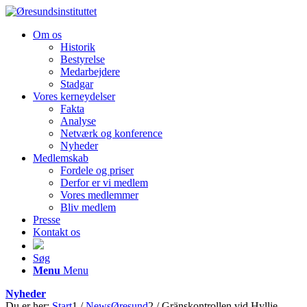
Om os
Historik
Bestyrelse
Medarbejdere
Stadgar
Vores kerneydelser
Fakta
Analyse
Netværk og konference
Nyheder
Medlemskab
Fordele og priser
Derfor er vi medlem
Vores medlemmer
Bliv medlem
Presse
Kontakt os
Søg
Menu
Menu
Nyheder
Du er her:
Start
1
/
NewsØresund
2
/
Gränskontrollen vid Hyllie