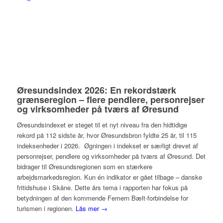
Øresundsindex 2026: En rekordstærk
grænseregion – flere pendlere, personrejser
og virksomheder på tværs af Øresund
Øresundsindexet er steget til et nyt niveau fra den hidtidige
rekord på 112 sidste år, hvor Øresundsbron fyldte 25 år, til 115
indeksenheder i 2026. Øgningen i indekset er særligt drevet af
personrejser, pendlere og virksomheder på tværs af Øresund. Det
bidrager til Øresundsregionen som en stærkere
arbejdsmarkedsregion. Kun én indikator er gået tilbage – danske
fritidshuse i Skåne. Dette års tema i rapporten har fokus på
betydningen af den kommende Femern Bælt-forbindelse for
turismen i regionen.
Läs mer →