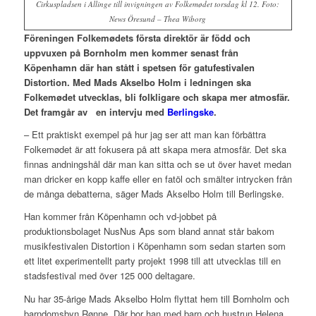
Cirkuspladsen i Allinge till invigningen av Folkemødet torsdag kl 12. Foto:
News Öresund – Thea Wiborg
Föreningen Folkemødets första direktör är född och
uppvuxen på Bornholm men kommer senast från
Köpenhamn där han stått i spetsen för gatufestivalen
Distortion. Med Mads Akselbo Holm i ledningen ska
Folkemødet utvecklas, bli folkligare och skapa mer atmosfär.
Det framgår av en intervju med
Berlingske
.
– Ett praktiskt exempel på hur jag ser att man kan förbättra
Folkemødet är att fokusera på att skapa mera atmosfär. Det ska
finnas andningshål där man kan sitta och se ut över havet medan
man dricker en kopp kaffe eller en fatöl och smälter intrycken från
de många debatterna, säger Mads Akselbo Holm till Berlingske.
Han kommer från Köpenhamn och vd-jobbet på
produktionsbolaget NusNus Aps som bland annat står bakom
musikfestivalen Distortion i Köpenhamn som sedan starten som
ett litet experimentellt party projekt 1998 till att utvecklas till en
stadsfestival med över 125 000 deltagare.
Nu har 35-årige Mads Akselbo Holm flyttat hem till Bornholm och
barndomsbyn Rønne. Där bor han med barn och hustrun Helena