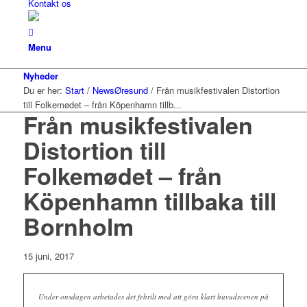
Kontakt os
Menu
Nyheder
Du er her:
Start
/
NewsØresund
/
Från musikfestivalen Distortion
till Folkemødet – från Köpenhamn tillb...
Från musikfestivalen
Distortion till
Folkemødet – från
Köpenhamn tillbaka till
Bornholm
15 juni, 2017
Under onsdagen arbetades det febrilt med att göra klart huvudscenen på