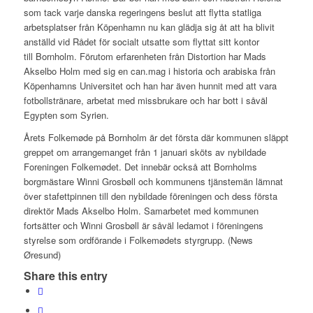
som tack varje danska regeringens beslut att flytta statliga
arbetsplatser från Köpenhamn nu kan glädja sig åt att ha blivit
anställd vid Rådet för socialt utsatte som flyttat sitt kontor
till Bornholm. Förutom erfarenheten från Distortion har Mads
Akselbo Holm med sig en can.mag i historia och arabiska från
Köpenhamns Universitet och han har även hunnit med att vara
fotbollstränare, arbetat med missbrukare och har bott i såväl
Egypten som Syrien.
Årets Folkemøde på Bornholm är det första där kommunen släppt
greppet om arrangemanget från 1 januari sköts av nybildade
Foreningen Folkemødet. Det innebär också att Bornholms
borgmästare Winni Grosbøll och kommunens tjänstemän lämnat
över stafettpinnen till den nybildade föreningen och dess första
direktör Mads Akselbo Holm. Samarbetet med kommunen
fortsätter och Winni Grosbøll är såväl ledamot i föreningens
styrelse som ordförande i Folkemødets styrgrupp. (News
Øresund)
Share this entry