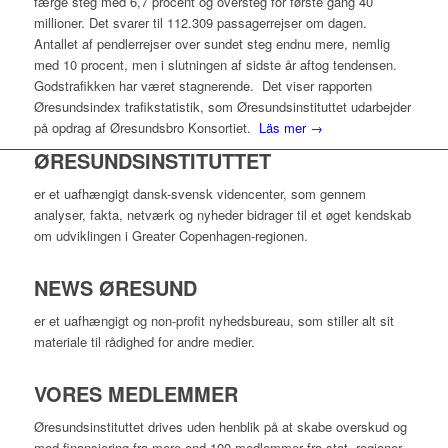
færge steg med 6,7 procent og oversteg for første gang 40
millioner. Det svarer til 112.309 passagerrejser om dagen.
Antallet af pendlerrejser over sundet steg endnu mere, nemlig
med 10 procent, men i slutningen af sidste år aftog tendensen.
Godstrafikken har været stagnerende. Det viser rapporten
Øresundsindex trafikstatistik, som Øresundsinstituttet udarbejder
på opdrag af Øresundsbro Konsortiet.
Läs mer →
ØRESUNDSINSTITUTTET
er et uafhængigt dansk-svensk videncenter, som gennem
analyser, fakta, netværk og nyheder bidrager til et øget kendskab
om udviklingen i Greater Copenhagen-regionen.
NEWS ØRESUND
er et uafhængigt og non-profit nyhedsbureau, som stiller alt sit
materiale til rådighed for andre medier.
VORES MEDLEMMER
Øresundsinstituttet drives uden henblik på at skabe overskud og
med finansiering fra mere end 100 medlemmer fra stat, regioner,