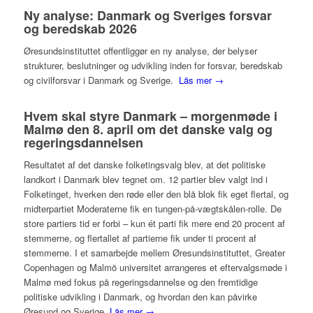
Ny analyse: Danmark og Sveriges forsvar
og beredskab 2026
Øresundsinstituttet offentliggør en ny analyse, der belyser
strukturer, beslutninger og udvikling inden for forsvar, beredskab
og civilforsvar i Danmark og Sverige.
Läs mer →
Hvem skal styre Danmark – morgenmøde i
Malmø den 8. april om det danske valg og
regeringsdannelsen
Resultatet af det danske folketingsvalg blev, at det politiske
landkort i Danmark blev tegnet om. 12 partier blev valgt ind i
Folketinget, hverken den røde eller den blå blok fik eget flertal, og
midterpartiet Moderaterne fik en tungen-på-vægtskålen-rolle. De
store partiers tid er forbi – kun ét parti fik mere end 20 procent af
stemmerne, og flertallet af partierne fik under ti procent af
stemmerne. I et samarbejde mellem Øresundsinstituttet, Greater
Copenhagen og Malmö universitet arrangeres et eftervalgsmøde i
Malmø med fokus på regeringsdannelse og den fremtidige
politiske udvikling i Danmark, og hvordan den kan påvirke
Øresund og Sverige.
Läs mer →