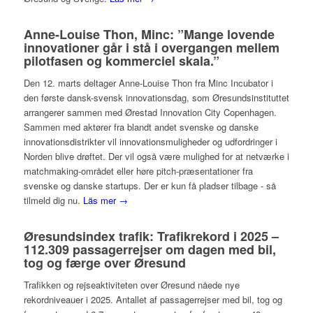
Anne-Louise Thon, Minc: ”Mange lovende
innovationer går i stå i overgangen mellem
pilotfasen og kommerciel skala.”
Den 12. marts deltager Anne-Louise Thon fra Minc Incubator i
den første dansk-svensk innovationsdag, som Øresundsinstituttet
arrangerer sammen med Ørestad Innovation City Copenhagen.
Sammen med aktører fra blandt andet svenske og danske
innovationsdistrikter vil innovationsmuligheder og udfordringer i
Norden blive drøftet. Der vil også være mulighed for at netværke i
matchmaking-området eller høre pitch-præsentationer fra
svenske og danske startups. Der er kun få pladser tilbage - så
tilmeld dig nu.
Läs mer →
Øresundsindex trafik: Trafikrekord i 2025 –
112.309 passagerrejser om dagen med bil,
tog og færge over Øresund
Trafikken og rejseaktiviteten over Øresund nåede nye
rekordniveauer i 2025. Antallet af passagerrejser med bil, tog og