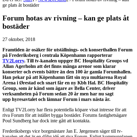
ge plats åt bostäder
Forum hotas av rivning – kan ge plats åt
bostäder
27 oktober, 2018
Framtiden är osäker för utställnings- och konserthallen Forum
på Frederiksberg i centrala Köpenhamn rapporterar
TV2Lorry
. Till tv-kanalen uppger BC Hospitality Groups vd
Allan Agerholm att det finns många arenor som klarar
konserter och events bättre än den 100 år gamla Forumhallen.
Han pekar på att Köpenhamn fått sin nya multiarena Royal
Arena i Ørestad och snart får en ny Kbh Hal. BC Hospitality
Group, som är känd som ägare av Bella Center, driver
verksamheten på Forum sedan 20 år men har nu sagt
upp hyresavtalet och lämnar Forum i mars nästa år.
Enligt TV2Lorry har flera potentiella köpare visat intresse för att
riva Forum för att istället bygga bostäder. Forums fastighetsägare
Poul Sundberg har dock inte gått att kontakta.
Frederiksbergs vice borgmästare Jan E. Jørgensen säger till tv-
kanalen att det är en dålig idé att riva Forum. Enligt kommunplanen