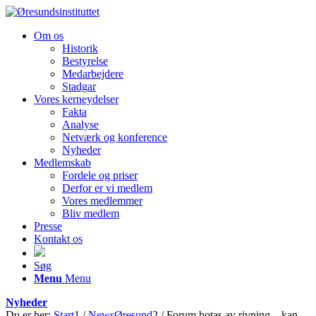
Om os
Historik
Bestyrelse
Medarbejdere
Stadgar
Vores kerneydelser
Fakta
Analyse
Netværk og konference
Nyheder
Medlemskab
Fordele og priser
Derfor er vi medlem
Vores medlemmer
Bliv medlem
Presse
Kontakt os
Søg
Menu
Menu
Nyheder
Du er her:
Start
1
/
NewsØresund
2
/
Forum hotas av rivning – kan