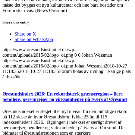
måste det byggas ett nytt kulturcenter och inte bara bostäder om
Forum ska rivas. (News Øresund)
Share this entry
Share on X
Share on WhatsApp
https://www.oresundsinstituttet.dk/wp-
content/uploads/2015/02/logo_oi.png
0
0
Johan Wessman
https://www.oresundsinstituttet.dk/wp-
content/uploads/2015/02/logo_oi.png
Johan Wessman
2018-10-27
11:18:35
2018-10-27 11:18:35
Forum hotas av rivning – kan ge plats
åt bostäder
Øresundsindex 2026: En rekordstærk grænseregion – flere
pendlere, personrejser og virksomheder på tværs af Øresund
Øresundsindexet er steget til et nyt niveau fra den hidtidige rekord
på 112 sidste år, hvor Øresundsbron fyldte 25 år, til 115
indeksenheder i 2026. Øgningen i indekset er særligt drevet af
personrejser, pendlere og virksomheder på tværs af Øresund. Det
bidrager til Øresundsregionen som en stærkere