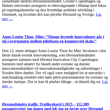
samarbejde mellem Øresundsinstituttet, Greater Copenhagen og
Malmö universitet arrangeres et eftervalgsmøde i Malmø med fokus
på regeringsdannelse og den fremtidige politiske udvikling i
Danmark, og hvordan den kan påvirke Øresund og Sverige.
Läs
mer →
Anne-Louise Thon, Minc: ”Mange lovende innovationer går i
stå i overgangen mellem pilotfasen og kommerciel skala.”
Den 12. marts deltager Anne-Louise Thon fra Minc Incubator i den
første dansk-svensk innovationsdag, som Øresundsinstituttet
arrangerer sammen med Ørestad Innovation City Copenhagen.
Sammen med aktører fra blandt andet svenske og danske
innovationsdistrikter vil innovationsmuligheder og udfordringer i
Norden blive drøftet. Der vil også være mulighed for at netværke i
matchmaking-området eller høre pitch-præsentationer fra svenske og
danske startups. Der er kun få pladser tilbage - så tilmeld dig nu.
Läs
mer →
Øresundsindex trafik: Trafikrekord i 2025 – 112.309
passagerrejser om dagen med bil, tog og færge over Øresund