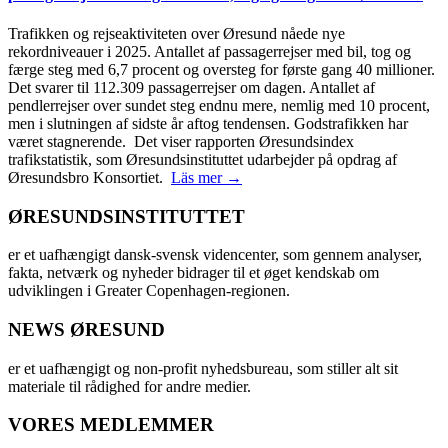
Trafikken og rejseaktiviteten over Øresund nåede nye
rekordniveauer i 2025. Antallet af passagerrejser med bil, tog og
færge steg med 6,7 procent og oversteg for første gang 40 millioner.
Det svarer til 112.309 passagerrejser om dagen. Antallet af
pendlerrejser over sundet steg endnu mere, nemlig med 10 procent,
men i slutningen af sidste år aftog tendensen. Godstrafikken har
været stagnerende. Det viser rapporten Øresundsindex
trafikstatistik, som Øresundsinstituttet udarbejder på opdrag af
Øresundsbro Konsortiet.
Läs mer →
ØRESUNDSINSTITUTTET
er et uafhængigt dansk-svensk videncenter, som gennem analyser,
fakta, netværk og nyheder bidrager til et øget kendskab om
udviklingen i Greater Copenhagen-regionen.
NEWS ØRESUND
er et uafhængigt og non-profit nyhedsbureau, som stiller alt sit
materiale til rådighed for andre medier.
VORES MEDLEMMER