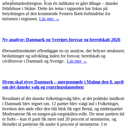
arbejdsmarkedsregion. Kun én indikator er gået tilbage – danske
fritidshuse i Skåne. Dette års tema i rapporten har fokus på
betydningen af den kommende Femern Bælt-forbindelse for
turismen i regionen.
Läs mer →
Ny analyse: Danmark og Sveriges forsvar og beredskab 2026
Øresundsinstituttet offentliggør en ny analyse, der belyser strukturer,
beslutninger og udvikling inden for forsvar, beredskab og
civilforsvar i Danmark og Sverige.
Läs mer →
Hvem skal styre Danmark – morgenmøde i Malmø den 8. april
om det danske valg og regeringsdannelsen
Resultatet af det danske folketingsvalg blev, at det politiske landkort
i Danmark blev tegnet om. 12 partier blev valgt ind i Folketinget,
hverken den røde eller den blå blok fik eget flertal, og midterpartiet
Moderaterne fik en tungen-på-vægtskålen-rolle. De store partiers tid
er forbi – kun ét parti fik mere end 20 procent af stemmerne, og
flertallet af partierne fik under ti procent af stemmerne. I et