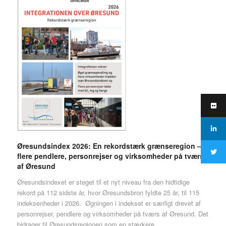
Øresundsindex 2026: En rekordstærk grænseregion –
flere pendlere, personrejser og virksomheder på tværs
af Øresund
Øresundsindexet er steget til et nyt niveau fra den hidtidige
rekord på 112 sidste år, hvor Øresundsbron fyldte 25 år, til 115
indeksenheder i 2026. Øgningen i indekset er særligt drevet af
personrejser, pendlere og virksomheder på tværs af Øresund. Det
bidrager til Øresundsregionen som en stærkere