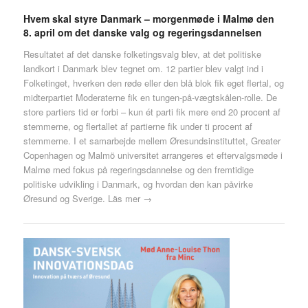
Hvem skal styre Danmark – morgenmøde i Malmø den
8. april om det danske valg og regeringsdannelsen
Resultatet af det danske folketingsvalg blev, at det politiske
landkort i Danmark blev tegnet om. 12 partier blev valgt ind i
Folketinget, hverken den røde eller den blå blok fik eget flertal, og
midterpartiet Moderaterne fik en tungen-på-vægtskålen-rolle. De
store partiers tid er forbi – kun ét parti fik mere end 20 procent af
stemmerne, og flertallet af partierne fik under ti procent af
stemmerne. I et samarbejde mellem Øresundsinstituttet, Greater
Copenhagen og Malmö universitet arrangeres et eftervalgsmøde i
Malmø med fokus på regeringsdannelse og den fremtidige
politiske udvikling i Danmark, og hvordan den kan påvirke
Øresund og Sverige.
Läs mer →