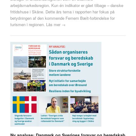
arbejdsmarkedsregion. Kun én indikator er gået tilbage – danske
fritidshuse i Skåne. Dette års tema i rapporten har fokus på
betydningen af den kommende Femern Bælt-forbindelse for
turismen i regionen.
Läs mer →
Ny analyse: Danmark og Sveriges forsvar og beredskab