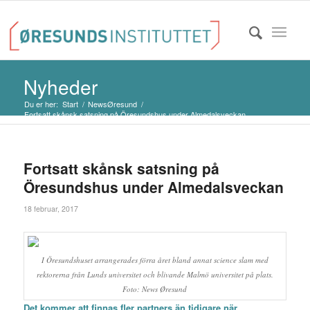
Nyheder
Du er her:
Start
/
NewsØresund
/
Fortsatt skånsk satsning på Öresundshus under Almedalsveckan
Fortsatt skånsk satsning på
Öresundshus under Almedalsveckan
18 februar, 2017
I Öresundshuset arrangerades förra året bland annat science slam med
rektorerna från Lunds universitet och blivande Malmö universitet på plats.
Foto: News Øresund
Det kommer att finnas fler partners än tidigare när