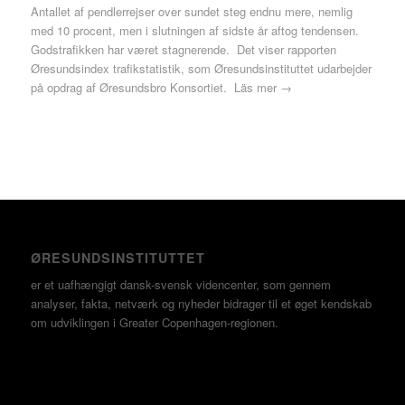
Antallet af pendlerrejser over sundet steg endnu mere, nemlig
med 10 procent, men i slutningen af sidste år aftog tendensen.
Godstrafikken har været stagnerende. Det viser rapporten
Øresundsindex trafikstatistik, som Øresundsinstituttet udarbejder
på opdrag af Øresundsbro Konsortiet.
Läs mer →
ØRESUNDSINSTITUTTET
er et uafhængigt dansk-svensk videncenter, som gennem
analyser, fakta, netværk og nyheder bidrager til et øget kendskab
om udviklingen i Greater Copenhagen-regionen.