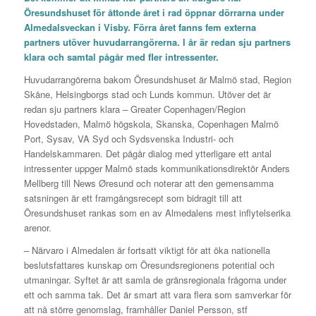
Öresundshuset för åttonde året i rad öppnar dörrarna under
Almedalsveckan i Visby. Förra året fanns fem externa
partners utöver huvudarrangörerna. I år är redan sju partners
klara och samtal pågår med fler intressenter.
Huvudarrangörerna bakom Öresundshuset är Malmö stad, Region
Skåne, Helsingborgs stad och Lunds kommun. Utöver det är
redan sju partners klara – Greater Copenhagen/Region
Hovedstaden, Malmö högskola, Skanska, Copenhagen Malmö
Port, Sysav, VA Syd och Sydsvenska Industri- och
Handelskammaren. Det pågår dialog med ytterligare ett antal
intressenter uppger Malmö stads kommunikationsdirektör Anders
Mellberg till News Øresund och noterar att den gemensamma
satsningen är ett framgångsrecept som bidragit till att
Öresundshuset rankas som en av Almedalens mest inflytelserika
arenor.
– Närvaro i Almedalen är fortsatt viktigt för att öka nationella
beslutsfattares kunskap om Öresundsregionens potential och
utmaningar. Syftet är att samla de gränsregionala frågorna under
ett och samma tak. Det är smart att vara flera som samverkar för
att nå större genomslag, framhåller Daniel Persson, stf