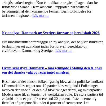
arbejdsmarkedsregion. Kun én indikator er gået tilbage – danske
fritidshuse i Skåne. Dette års tema i rapporten har fokus på
betydningen af den kommende Femern Bælt-forbindelse for
turismen i regionen.
Läs mer →
Ny analyse: Danmark og Sveriges forsvar og beredskab 2026
Øresundsinstituttet offentliggør en ny analyse, der belyser strukturer,
beslutninger og udvikling inden for forsvar, beredskab og
civilforsvar i Danmark og Sverige.
Läs mer →
Hvem skal styre Danmark – morgenmøde i Malmø den 8. april
om det danske valg og regeringsdannelsen
Resultatet af det danske folketingsvalg blev, at det politiske landkort
i Danmark blev tegnet om. 12 partier blev valgt ind i Folketinget,
hverken den røde eller den blå blok fik eget flertal, og midterpartiet
Moderaterne fik en tungen-på-vægtskålen-rolle. De store partiers tid
er forbi – kun ét parti fik mere end 20 procent af stemmerne, og
flertallet af partierne fik under ti procent af stemmerne. I et