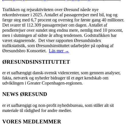
Trafikken og rejseaktiviteten over Øresund nåede nye
rekordniveauer i 2025. Antallet af passagerrejser med bil, tog og
færge steg med 6,7 procent og oversteg for første gang 40 millioner.
Det svarer til 112.309 passagerrejser om dagen. Antallet af
pendlerrejser over sundet steg endnu mere, nemlig med 10 procent,
men i slutningen af sidste år aftog tendensen. Godstrafikken har
været stagnerende. Det viser rapporten Øresundsindex
trafikstatistik, som Øresundsinstituttet udarbejder på opdrag af
Øresundsbro Konsortiet.
Läs mer →
ØRESUNDSINSTITUTTET
er et uafhængigt dansk-svensk videncenter, som gennem analyser,
fakta, netværk og nyheder bidrager til et øget kendskab om
udviklingen i Greater Copenhagen-regionen.
NEWS ØRESUND
er et uafhængigt og non-profit nyhedsbureau, som stiller alt sit
materiale til rådighed for andre medier.
VORES MEDLEMMER