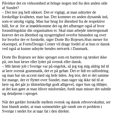
Påvirker det en virksomhed at bringe nogen ind fra den anden side
af Sundet?
– Det tror jeg helt sikkert. Det er vigtigt, at man udnytter de
forskellige kvaliteter, man har. Der kommer en anden dynamik ind,
som er utrolig vigtig. Man har brug for åbenhed fra de respektive
håll, for at for at imødekomme det og det afhænger også af hvor
forandringsklar din organisation er. Skal man arbejde interregionalt
kræver det en åbenhed og nysgerrighed overfor hinanden og over
for hvorfor der er forskelle, siger Dorte Bo Bojesen.Hun mener for
eksempel, at Form/Design Center vil drage fordel af at hun er dansk
ved også at kunne udnytte hendes netværk i Danmark.
Dorte Bo Bojesen ser ikke sproget som en barriere og tænker ikke
på, om hun læser eller lytter på svensk eller dansk.
– Mit første job i Sverige var på engelsk, så jeg tog mig aldrig tid til
at lære svensk grammatik, det er på gehør. Det er lidt en udfordring
og man har sin accent med sig hele tiden. Jeg tror, ​​det er det samme
for mange, der er flyttet over Sundet, man tager sig ikke tid til at
lære og det går jo tilstrækkeligt godt alligevel, siger hun og tilføjer,
at det kan gøre at man bliver misforstået, fordi man misser det subtile
og detaljerne i sproget.
Når det gælder forskelle mellem svensk og dansk erhvervskultur, ser
hun blandt andet, at man sommetider går rundt om et problem i
Sverige i stedet for at tage fat i den direkte.