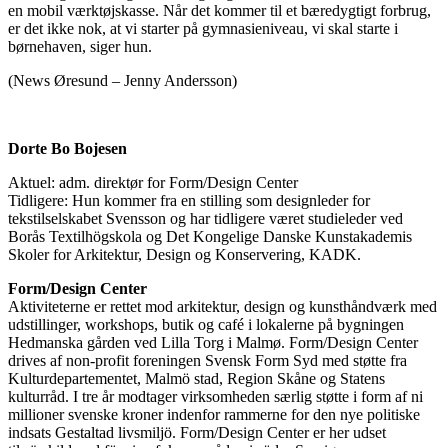
en mobil værktøjskasse. Når det kommer til et bæredygtigt forbrug,
er det ikke nok, at vi starter på gymnasieniveau, vi skal starte i
børnehaven, siger hun.
(News Øresund – Jenny Andersson)
Dorte Bo Bojesen
Aktuel: adm. direktør for Form/Design Center
Tidligere: Hun kommer fra en stilling som designleder for
tekstilselskabet Svensson og har tidligere været studieleder ved
Borås Textilhögskola og Det Kongelige Danske Kunstakademis
Skoler for Arkitektur, Design og Konservering, KADK.
Form/Design Center
Aktiviteterne er rettet mod arkitektur, design og kunsthåndværk med
udstillinger, workshops, butik og café i lokalerne på bygningen
Hedmanska gården ved Lilla Torg i Malmø. Form/Design Center
drives af non-profit foreningen Svensk Form Syd med støtte fra
Kulturdepartementet, Malmö stad, Region Skåne og Statens
kulturråd. I tre år modtager virksomheden særlig støtte i form af ni
millioner svenske kroner indenfor rammerne for den nye politiske
indsats Gestaltad livsmiljö. Form/Design Center er her udset