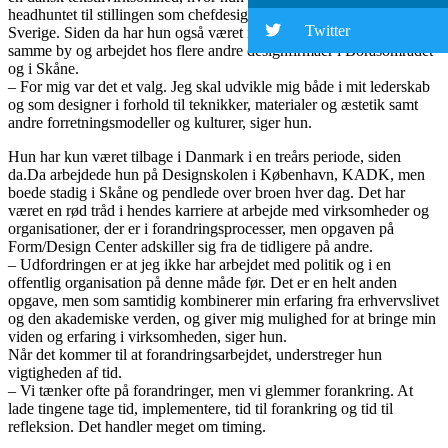
headhuntet til stillingen som chefdesigner hos et tekstilfirma i Borås,
Twitter
Sverige. Siden da har hun også været rektor ved Textilskolen i
samme by og arbejdet hos flere andre designfirmaer i Boråsområdet
og i Skåne.
– For mig var det et valg. Jeg skal udvikle mig både i mit lederskab
og som designer i forhold til teknikker, materialer og æstetik samt
andre forretningsmodeller og kulturer, siger hun.
Hun har kun været tilbage i Danmark i en treårs periode, siden
da.Da arbejdede hun på Designskolen i København, KADK, men
boede stadig i Skåne og pendlede over broen hver dag. Det har
været en rød tråd i hendes karriere at arbejde med virksomheder og
organisationer, der er i forandringsprocesser, men opgaven på
Form/Design Center adskiller sig fra de tidligere på andre.
– Udfordringen er at jeg ikke har arbejdet med politik og i en
offentlig organisation på denne måde før. Det er en helt anden
opgave, men som samtidig kombinerer min erfaring fra erhvervslivet
og den akademiske verden, og giver mig mulighed for at bringe min
viden og erfaring i virksomheden, siger hun.
Når det kommer til at forandringsarbejdet, understreger hun
vigtigheden af ​​tid.
– Vi tænker ofte på forandringer, men vi glemmer forankring. At
lade tingene tage tid, implementere, tid til forankring og tid til
refleksion. Det handler meget om timing.