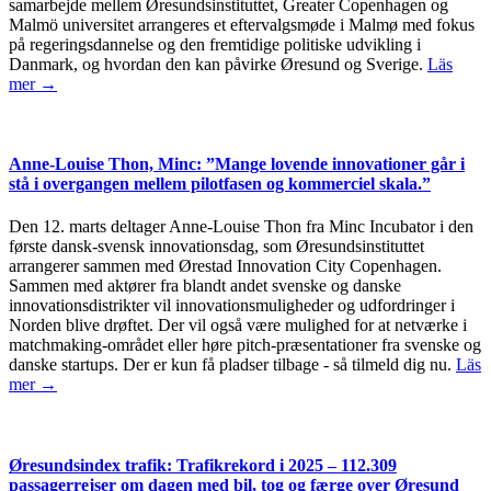
samarbejde mellem Øresundsinstituttet, Greater Copenhagen og
Malmö universitet arrangeres et eftervalgsmøde i Malmø med fokus
på regeringsdannelse og den fremtidige politiske udvikling i
Danmark, og hvordan den kan påvirke Øresund og Sverige.
Läs
mer →
Anne-Louise Thon, Minc: ”Mange lovende innovationer går i
stå i overgangen mellem pilotfasen og kommerciel skala.”
Den 12. marts deltager Anne-Louise Thon fra Minc Incubator i den
første dansk-svensk innovationsdag, som Øresundsinstituttet
arrangerer sammen med Ørestad Innovation City Copenhagen.
Sammen med aktører fra blandt andet svenske og danske
innovationsdistrikter vil innovationsmuligheder og udfordringer i
Norden blive drøftet. Der vil også være mulighed for at netværke i
matchmaking-området eller høre pitch-præsentationer fra svenske og
danske startups. Der er kun få pladser tilbage - så tilmeld dig nu.
Läs
mer →
Øresundsindex trafik: Trafikrekord i 2025 – 112.309
passagerrejser om dagen med bil, tog og færge over Øresund