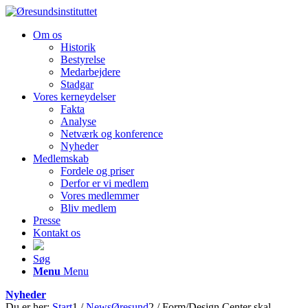
Om os
Historik
Bestyrelse
Medarbejdere
Stadgar
Vores kerneydelser
Fakta
Analyse
Netværk og konference
Nyheder
Medlemskab
Fordele og priser
Derfor er vi medlem
Vores medlemmer
Bliv medlem
Presse
Kontakt os
Søg
Menu
Menu
Nyheder
Du er her:
Start
1
/
NewsØresund
2
/
Form/Design Center skal