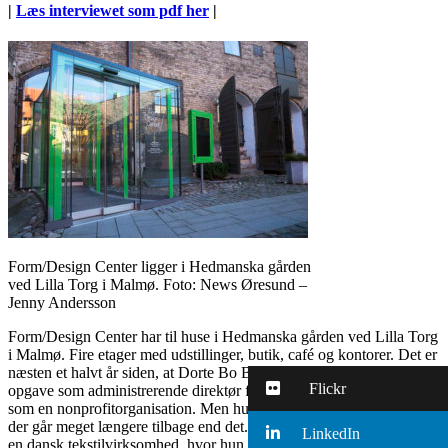
|
Læs interviewet som pdf her
|
Form/Design Center ligger i Hedmanska gården
ved Lilla Torg i Malmø. Foto: News Øresund –
Jenny Andersson
Form/Design Center har til huse i Hedmanska gården ved Lilla Torg
i Malmø. Fire etager med udstillinger, butik, café og kontorer. Det er
næsten et halvt år siden, at Dorte Bo Bojesen begyndte sin nye
Flickr
opgave som administrerende direktør for organisationen, der drives
som en nonprofitorganisation. Men hun har en baggrund i Sverige,
der går meget længere tilbage end det. Hun startede sin karriere hos
LinkedIn
en dansk tekstilvirksomhed, hvor hun arbejdede i 12 år, før hun blev