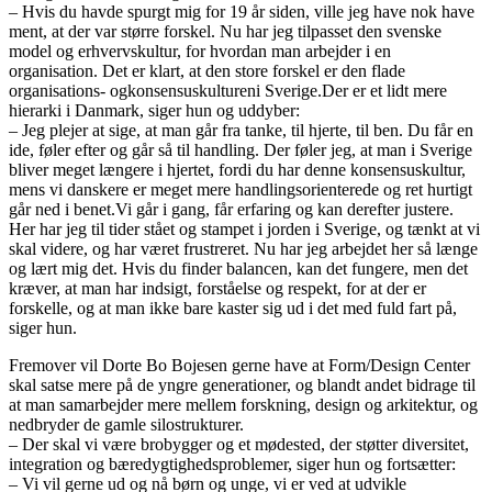
– Hvis du havde spurgt mig for 19 år siden, ville jeg have nok have
ment, at der var større forskel. Nu har jeg tilpasset den svenske
model og erhvervskultur, for hvordan man arbejder i en
organisation. Det er klart, at den store forskel er den flade
organisations- ogkonsensuskultureni Sverige.Der er et lidt mere
hierarki i Danmark, siger hun og uddyber:
– Jeg plejer at sige, at man går fra tanke, til hjerte, til ben. Du får en
ide, føler efter og går så til handling. Der føler jeg, at man i Sverige
bliver meget længere i hjertet, fordi du har denne konsensuskultur,
mens vi danskere er meget mere handlingsorienterede og ret hurtigt
går ned i benet.Vi går i gang, får erfaring og kan derefter justere.
Her har jeg til tider stået og stampet i jorden i Sverige, og tænkt at vi
skal videre, og har været frustreret. Nu har jeg arbejdet her så længe
og lært mig det. Hvis du finder balancen, kan det fungere, men det
kræver, at man har indsigt, forståelse og respekt, for at der er
forskelle, og at man ikke bare kaster sig ud i det med fuld fart på,
siger hun.
Fremover vil Dorte Bo Bojesen gerne have at Form/Design Center
skal satse mere på de yngre generationer, og blandt andet bidrage til
at man samarbejder mere mellem forskning, design og arkitektur, og
nedbryder de gamle silostrukturer.
– Der skal vi være brobygger og et mødested, der støtter diversitet,
integration og bæredygtighedsproblemer, siger hun og fortsætter:
– Vi vil gerne ud og nå børn og unge, vi er ved at udvikle