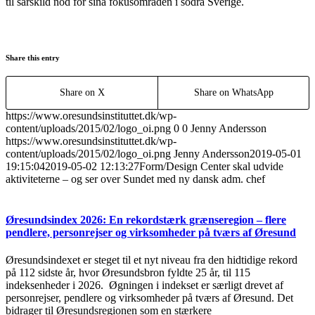
til särskild nod för sina fokusområden i södra Sverige.
Share this entry
Share on X
Share on WhatsApp
https://www.oresundsinstituttet.dk/wp-
content/uploads/2015/02/logo_oi.png
0
0
Jenny Andersson
https://www.oresundsinstituttet.dk/wp-
content/uploads/2015/02/logo_oi.png
Jenny Andersson
2019-05-01
19:15:04
2019-05-02 12:13:27
Form/Design Center skal udvide
aktiviteterne – og ser over Sundet med ny dansk adm. chef
Øresundsindex 2026: En rekordstærk grænseregion – flere
pendlere, personrejser og virksomheder på tværs af Øresund
Øresundsindexet er steget til et nyt niveau fra den hidtidige rekord
på 112 sidste år, hvor Øresundsbron fyldte 25 år, til 115
indeksenheder i 2026. Øgningen i indekset er særligt drevet af
personrejser, pendlere og virksomheder på tværs af Øresund. Det
bidrager til Øresundsregionen som en stærkere