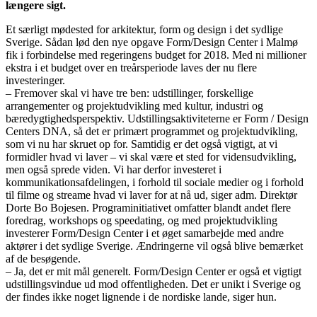
længere sigt.
Et særligt mødested for arkitektur, form og design i det sydlige
Sverige. Sådan lød den nye opgave Form/Design Center i Malmø
fik i forbindelse med regeringens budget for 2018. Med ni millioner
ekstra i et budget over en treårsperiode laves der nu flere
investeringer.
– Fremover skal vi have tre ben: udstillinger, forskellige
arrangementer og projektudvikling med kultur, industri og
bæredygtighedsperspektiv. Udstillingsaktiviteterne er Form / Design
Centers DNA, så det er primært programmet og projektudvikling,
som vi nu har skruet op for. Samtidig er det også vigtigt, at vi
formidler hvad vi laver – vi skal være et sted for vidensudvikling,
men også sprede viden. Vi har derfor investeret i
kommunikationsafdelingen, i forhold til sociale medier og i forhold
til filme og streame hvad vi laver for at nå ud, siger adm. Direktør
Dorte Bo Bojesen. Programinitiativet omfatter blandt andet flere
foredrag, workshops og speedating, og med projektudvikling
investerer Form/Design Center i et øget samarbejde med andre
aktører i det sydlige Sverige. Ændringerne vil også blive bemærket
af de besøgende.
– Ja, det er mit mål generelt. Form/Design Center er også et vigtigt
udstillingsvindue ud mod offentligheden. Det er unikt i Sverige og
der findes ikke noget lignende i de nordiske lande, siger hun.