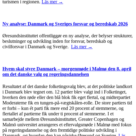
turismen i regionen.
Läs mer →
Ny analyse: Danmark og Sveriges forsvar og beredskab 2026
Øresundsinstituttet offentliggør en ny analyse, der belyser strukturer,
beslutninger og udvikling inden for forsvar, beredskab og
civilforsvar i Danmark og Sverige.
Läs mer →
Hvem skal styre Danmark – morgenmøde i Malmø den 8. april
om det danske valg og regeringsdannelsen
Resultatet af det danske folketingsvalg blev, at det politiske landkort
i Danmark blev tegnet om. 12 partier blev valgt ind i Folketinget,
hverken den røde eller den blå blok fik eget flertal, og midterpartiet
Moderaterne fik en tungen-på-vægtskålen-rolle. De store partiers tid
er forbi – kun ét parti fik mere end 20 procent af stemmerne, og
flertallet af partierne fik under ti procent af stemmerne. I et
samarbejde mellem Øresundsinstituttet, Greater Copenhagen og
Malmö universitet arrangeres et eftervalgsmøde i Malmø med fokus
på regeringsdannelse og den fremtidige politiske udvikling i
Danmark, og hvordan den kan påvirke Øresund og Sverige.
Läs