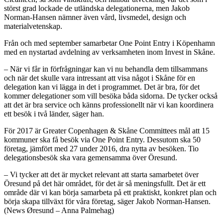
störst grad lockade de utländska delegationerna, men Jakob
Norman-Hansen nämner även vård, livsmedel, design och
materialvetenskap.
Från och med september samarbetar One Point Entry i Köpenhamn
med en nystartad avdelning av verksamheten inom Invest in Skåne.
– När vi får in förfrågningar kan vi nu behandla dem tillsammans
och när det skulle vara intressant att visa något i Skåne för en
delegation kan vi lägga in det i programmet. Det är bra, för det
kommer delegationer som vill besöka båda sidorna. De tycker också
att det är bra service och känns professionellt när vi kan koordinera
ett besök i två länder, säger han.
För 2017 är Greater Copenhagen & Skåne Committees mål att 15
kommuner ska få besök via One Point Entry. Dessutom ska 50
företag, jämfört med 27 under 2016, dra nytta av besöken. Tio
delegationsbesök ska vara gemensamma över Öresund.
– Vi tycker att det är mycket relevant att starta samarbetet över
Öresund på det här området, för det är så meningsfullt. Det är ett
område där vi kan börja samarbeta på ett praktiskt, konkret plan och
börja skapa tillväxt för våra företag, säger Jakob Norman-Hansen.
(News Øresund – Anna Palmehag)