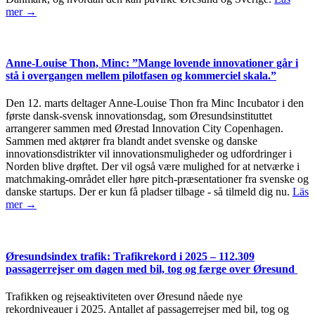
mer →
Anne-Louise Thon, Minc: ”Mange lovende innovationer går i
stå i overgangen mellem pilotfasen og kommerciel skala.”
Den 12. marts deltager Anne-Louise Thon fra Minc Incubator i den
første dansk-svensk innovationsdag, som Øresundsinstituttet
arrangerer sammen med Ørestad Innovation City Copenhagen.
Sammen med aktører fra blandt andet svenske og danske
innovationsdistrikter vil innovationsmuligheder og udfordringer i
Norden blive drøftet. Der vil også være mulighed for at netværke i
matchmaking-området eller høre pitch-præsentationer fra svenske og
danske startups. Der er kun få pladser tilbage - så tilmeld dig nu.
Läs
mer →
Øresundsindex trafik: Trafikrekord i 2025 – 112.309
passagerrejser om dagen med bil, tog og færge over Øresund
Trafikken og rejseaktiviteten over Øresund nåede nye
rekordniveauer i 2025. Antallet af passagerrejser med bil, tog og