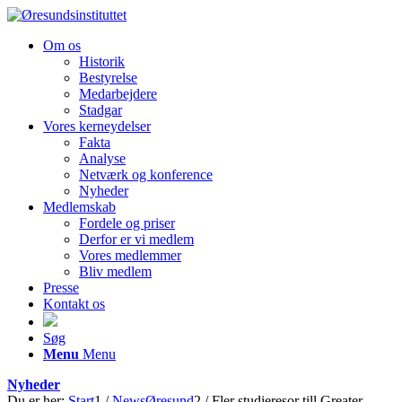
Om os
Historik
Bestyrelse
Medarbejdere
Stadgar
Vores kerneydelser
Fakta
Analyse
Netværk og konference
Nyheder
Medlemskab
Fordele og priser
Derfor er vi medlem
Vores medlemmer
Bliv medlem
Presse
Kontakt os
Søg
Menu
Menu
Nyheder
Du er her:
Start
1
/
NewsØresund
2
/
Fler studieresor till Greater