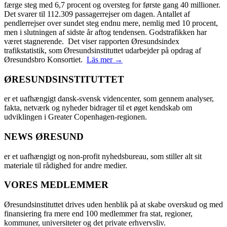
færge steg med 6,7 procent og oversteg for første gang 40 millioner.
Det svarer til 112.309 passagerrejser om dagen. Antallet af
pendlerrejser over sundet steg endnu mere, nemlig med 10 procent,
men i slutningen af sidste år aftog tendensen. Godstrafikken har
været stagnerende. Det viser rapporten Øresundsindex
trafikstatistik, som Øresundsinstituttet udarbejder på opdrag af
Øresundsbro Konsortiet.
Läs mer →
ØRESUNDSINSTITUTTET
er et uafhængigt dansk-svensk videncenter, som gennem analyser,
fakta, netværk og nyheder bidrager til et øget kendskab om
udviklingen i Greater Copenhagen-regionen.
NEWS ØRESUND
er et uafhængigt og non-profit nyhedsbureau, som stiller alt sit
materiale til rådighed for andre medier.
VORES MEDLEMMER
Øresundsinstituttet drives uden henblik på at skabe overskud og med
finansiering fra mere end 100 medlemmer fra stat, regioner,
kommuner, universiteter og det private erhvervsliv.