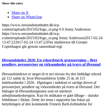
Share this entry
Share on X
Share on WhatsApp
https://www.oresundsinstituttet.dk/wp-
content/uploads/2015/02/logo_oi.png
0
0
Jenny Andersson
https://www.oresundsinstituttet.dk/wp-
content/uploads/2015/02/logo_oi.png
Jenny Andersson
2017-02-24
13:47:22
2017-02-24 13:47:22
Fler studieresor till Greater
Copenhagen går genom samordnad regi
Øresundsindex 2026: En rekordstærk grænseregion – flere
pendlere, personrejser og virksomheder på tværs af Øresund
Øresundsindexet er steget til et nyt niveau fra den hidtidige rekord
på 112 sidste år, hvor Øresundsbron fyldte 25 år, til 115
indeksenheder i 2026. Øgningen i indekset er særligt drevet af
personrejser, pendlere og virksomheder på tværs af Øresund. Det
bidrager til Øresundsregionen som en stærkere
arbejdsmarkedsregion. Kun én indikator er gået tilbage – danske
fritidshuse i Skåne. Dette års tema i rapporten har fokus på
betydningen af den kommende Femern Bælt-forbindelse for