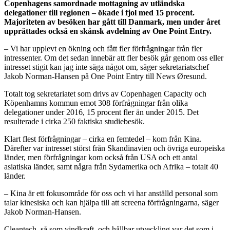
Copenhagens samordnade mottagning av utländska
delegationer till regionen – ökade i fjol med 15 procent.
Majoriteten av besöken har gått till Danmark, men under året
upprättades också en skånsk avdelning av One Point Entry.
– Vi har upplevt en ökning och fått fler förfrågningar från fler
intressenter. Om det sedan innebär att fler besök går genom oss eller
intresset stigit kan jag inte säga något om, säger sekretariatschef
Jakob Norman-Hansen på One Point Entry till News Øresund.
Totalt tog sekretariatet som drivs av Copenhagen Capacity och
Köpenhamns kommun emot 308 förfrågningar från olika
delegationer under 2016, 15 procent fler än under 2015. Det
resulterade i cirka 250 faktiska studiebesök.
Klart flest förfrågningar – cirka en femtedel – kom från Kina.
Därefter var intresset störst från Skandinavien och övriga europeiska
länder, men förfrågningar kom också från USA och ett antal
asiatiska länder, samt några från Sydamerika och Afrika – totalt 40
länder.
– Kina är ett fokusområde för oss och vi har anställd personal som
talar kinesiska och kan hjälpa till att screena förfrågningarna, säger
Jakob Norman-Hansen.
Cleantech, så som vindkraft, och hållbar utveckling var det som i