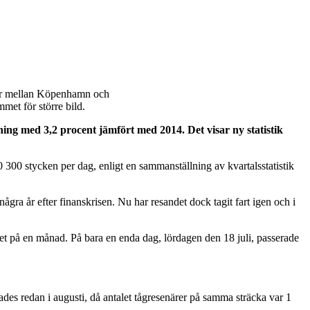
åtar mellan Köpenhamn och
met för större bild.
ning med 3,2 procent jämfört med 2014. Det visar ny statistik
 300 stycken per dag, enligt en sammanställning av kvartalsstatistik
gra år efter finanskrisen. Nu har resandet dock tagit fart igen och i
let på en månad. På bara en enda dag, lördagen den 18 juli, passerade
es redan i augusti, då antalet tågresenärer på samma sträcka var 1