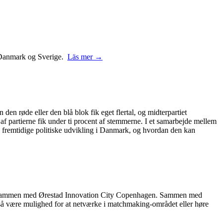
 i Danmark og Sverige.
Läs mer →
 den røde eller den blå blok fik eget flertal, og midterpartiet
 af partierne fik under ti procent af stemmerne. I et samarbejde mellem
 fremtidige politiske udvikling i Danmark, og hvordan den kan
rer sammen med Ørestad Innovation City Copenhagen. Sammen med
også være mulighed for at netværke i matchmaking-området eller høre