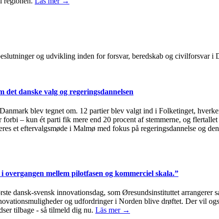
i regionen.
Läs mer →
, beslutninger og udvikling inden for forsvar, beredskab og civilforsvar
 det danske valg og regeringsdannelsen
i Danmark blev tegnet om. 12 partier blev valgt ind i Folketinget, hverken
 forbi – kun ét parti fik mere end 20 procent af stemmerne, og flertallet
eres et eftervalgsmøde i Malmø med fokus på regeringsdannelse og den
i overgangen mellem pilotfasen og kommerciel skala.”
første dansk-svensk innovationsdag, som Øresundsinstituttet arrange
innovationsmuligheder og udfordringer i Norden blive drøftet. Der vil 
ser tilbage - så tilmeld dig nu.
Läs mer →