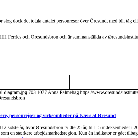
og dock det totala antalet personresor över Öresund, med bil, tåg eller 
 HH Ferries och Öresundsbron och är sammanställda av Øresundsinstitutte
al-diagram.jpg
703
1077
Anna Palmehag
https://www.oresundsinstitut
 Öresundsbron
ere, personrejser og virksomheder på tværs af Øresund
 112 sidste år, hvor Øresundsbron fyldte 25 år, til 115 indeksenheder i 
om en stærkere arbejdsmarkedsregion. Kun én indikator er gået tilbage 