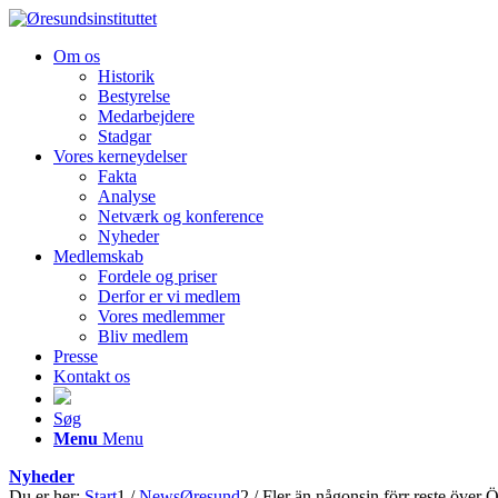
Om os
Historik
Bestyrelse
Medarbejdere
Stadgar
Vores kerneydelser
Fakta
Analyse
Netværk og konference
Nyheder
Medlemskab
Fordele og priser
Derfor er vi medlem
Vores medlemmer
Bliv medlem
Presse
Kontakt os
Søg
Menu
Menu
Nyheder
Du er her:
Start
1
/
NewsØresund
2
/
Fler än någonsin förr reste över