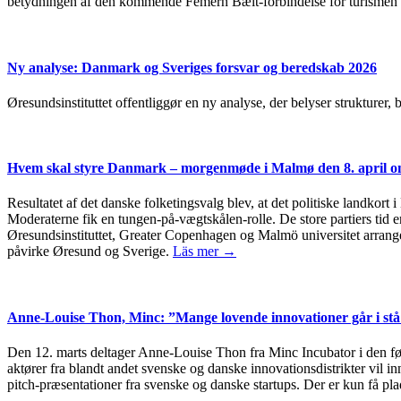
betydningen af den kommende Femern Bælt-forbindelse for turismen 
Ny analyse: Danmark og Sveriges forsvar og beredskab 2026
Øresundsinstituttet offentliggør en ny analyse, der belyser strukturer
Hvem skal styre Danmark – morgenmøde i Malmø den 8. april om
Resultatet af det danske folketingsvalg blev, at det politiske landkort 
Moderaterne fik en tungen-på-vægtskålen-rolle. De store partiers tid er
Øresundsinstituttet, Greater Copenhagen og Malmö universitet arrang
påvirke Øresund og Sverige.
Läs mer →
Anne-Louise Thon, Minc: ”Mange lovende innovationer går i stå 
Den 12. marts deltager Anne-Louise Thon fra Minc Incubator i den 
aktører fra blandt andet svenske og danske innovationsdistrikter vil 
pitch-præsentationer fra svenske og danske startups. Der er kun få plad