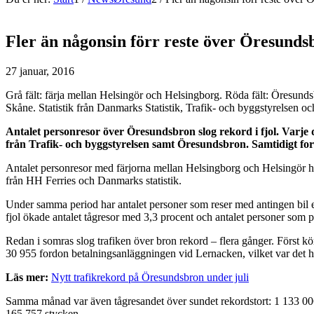
Fler än någonsin förr reste över Öresunds
27 januar, 2016
Grå fält: färja mellan Helsingör och Helsingborg. Röda fält: Öresunds
Skåne. Statistik från Danmarks Statistik, Trafik- och byggstyrelsen o
Antalet personresor över Öresundsbron slog rekord i fjol. Varje d
från Trafik- och byggstyrelsen samt Öresundsbron. Samtidigt for
Antalet personresor med färjorna mellan Helsingborg och Helsingör har
från HH Ferries och Danmarks statistik.
Under samma period har antalet personer som reser med antingen bil ell
fjol ökade antalet tågresor med 3,3 procent och antalet personer som p
Redan i somras slog trafiken över bron rekord – flera gånger. Först kö
30 955 fordon betalningsanläggningen vid Lernacken, vilket var det hö
Läs mer:
Nytt trafikrekord på Öresundsbron under juli
Samma månad var även tågresandet över sundet rekordstort: 1 133 006 
165 757 stycken.