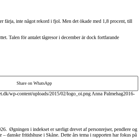
färja, inte något rekord i fjol. Men det ökade med 1,8 procent, till
t. Talen för antalet tågresor i december är dock fortfarande
Share on WhatsApp
tet.dk/wp-content/uploads/2015/02/logo_oi.png
Anna Palmehag
2016-
2026. Øgningen i indekset er særligt drevet af personrejser, pendlere og
– danske fritidshuse i Skåne. Dette års tema i rapporten har fokus på