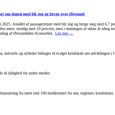
jser om dagen med bil, tog og færge over Øresund
2025. Antallet af passagerrejser med bil, tog og færge steg med 6,7 pro
ndnu mere, nemlig med 10 procent, men i slutningen af sidste år aftog 
 opdrag af Øresundsbro Konsortiet.
Läs mer →
ta, netværk og nyheder bidrager til et øget kendskab om udviklingen i
le til rådighed for andre medier.
inansiering fra mere end 100 medlemmer fra stat, regioner, kommuner, un