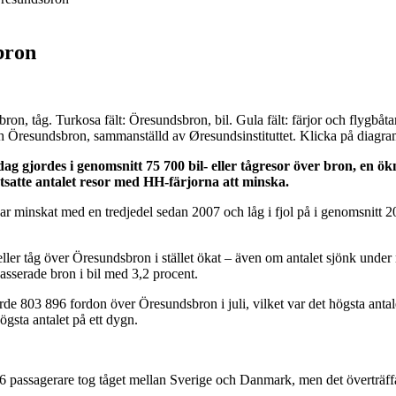
bron
bron, tåg. Turkosa fält: Öresundsbron, bil. Gula fält: färjor och flygb
ch Öresundsbron, sammanställd av Øresundsinstituttet. Klicka på diagram
ag gjordes i genomsnitt 75 700 bil- eller tågresor över bron, en ök
tsatte antalet resor med HH-färjorna att minska.
 minskat med en tredjedel sedan 2007 och låg i fjol på i genomsnitt 20
er tåg över Öresundsbron i stället ökat – även om antalet sjönk under nå
asserade bron i bil med 3,2 procent.
rde 803 896 fordon över Öresundsbron i juli, vilket var det högsta anta
gsta antalet på ett dygn.
passagerare tog tåget mellan Sverige och Danmark, men det överträffad