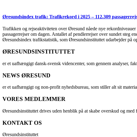
Øresundsindex trafik: Trafikrekord i 2025 – 112.309 passagerre
Trafikken og rejseaktiviteten over Øresund nåede nye rekordniveauer i 
passagerrejser om dagen. Antallet af pendlerrejser over sundet steg e
Øresundsindex trafikstatistik, som Øresundsinstituttet udarbejder på
ØRESUNDSINSTITUTTET
er et uafhængigt dansk-svensk videncenter, som gennem analyser, fak
NEWS ØRESUND
er et uafhængigt og non-profit nyhedsbureau, som stiller alt sit materia
VORES MEDLEMMER
Øresundsinstituttet drives uden henblik på at skabe overskud og med f
KONTAKT OS
Øresundsinstituttet