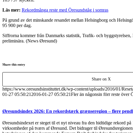
Läs mer:
Rekordmånga reste med Öresundståg i somras
På grund av det minskande resandet mellan Helsingborg och Helsingör sl
95 900 per dag.
Siffrorna kommer från Danmarks statistik, Trafik- och byggstyrelsen,
preliminära. (News Øresund)
Share this entry
Share on X
https://www.oresundsinstituttet.dk/wp-content/uploads/2016/01/Reset
01-27 05:50:21
2016-01-27 05:50:21
Fler än någonsin förr reste över
Øresundsindex 2026: En rekordstærk grænseregion – flere pendl
Øresundsindexet er steget til et nyt niveau fra den hidtidige rekord på
virksomheder på tværs af Øresund. Det bidrager til Øresundsregionen s