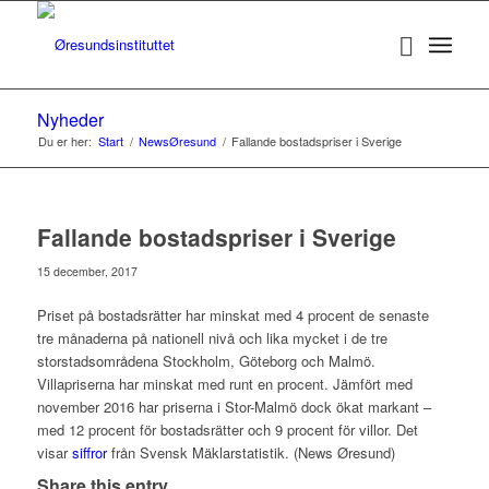
Nyheder
Du er her:
Start
/
NewsØresund
/
Fallande bostadspriser i Sverige
Fallande bostadspriser i Sverige
15 december, 2017
Priset på bostadsrätter har minskat med 4 procent de senaste
tre månaderna på nationell nivå och lika mycket i de tre
storstadsområdena Stockholm, Göteborg och Malmö.
Villapriserna har minskat med runt en procent. Jämfört med
november 2016 har priserna i Stor-Malmö dock ökat markant –
med 12 procent för bostadsrätter och 9 procent för villor. Det
visar
siffror
från Svensk Mäklarstatistik. (News Øresund)
Share this entry