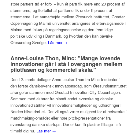
store partiers tid er forbi – kun ét parti fik mere end 20 procent af
stemmerne, og flertallet af partierne fik under ti procent af
stemmerne. I et samarbejde mellem Øresundsinstituttet, Greater
Copenhagen og Malmö universitet arrangeres et eftervalgsmøde i
Malmø med fokus på regeringsdannelse og den fremtidige
politiske udvikling i Danmark, og hvordan den kan påvirke
Øresund og Sverige.
Läs mer →
Anne-Louise Thon, Minc: ”Mange lovende
innovationer går i stå i overgangen mellem
pilotfasen og kommerciel skala.”
Den 12. marts deltager Anne-Louise Thon fra Minc Incubator i
den første dansk-svensk innovationsdag, som Øresundsinstituttet
arrangerer sammen med Ørestad Innovation City Copenhagen.
Sammen med aktører fra blandt andet svenske og danske
innovationsdistrikter vil innovationsmuligheder og udfordringer i
Norden blive drøftet. Der vil også være mulighed for at netværke i
matchmaking-området eller høre pitch-præsentationer fra
svenske og danske startups. Der er kun få pladser tilbage - så
tilmeld dig nu.
Läs mer →