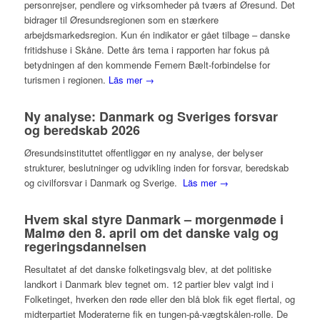
personrejser, pendlere og virksomheder på tværs af Øresund. Det
bidrager til Øresundsregionen som en stærkere
arbejdsmarkedsregion. Kun én indikator er gået tilbage – danske
fritidshuse i Skåne. Dette års tema i rapporten har fokus på
betydningen af den kommende Femern Bælt-forbindelse for
turismen i regionen.
Läs mer →
Ny analyse: Danmark og Sveriges forsvar
og beredskab 2026
Øresundsinstituttet offentliggør en ny analyse, der belyser
strukturer, beslutninger og udvikling inden for forsvar, beredskab
og civilforsvar i Danmark og Sverige.
Läs mer →
Hvem skal styre Danmark – morgenmøde i
Malmø den 8. april om det danske valg og
regeringsdannelsen
Resultatet af det danske folketingsvalg blev, at det politiske
landkort i Danmark blev tegnet om. 12 partier blev valgt ind i
Folketinget, hverken den røde eller den blå blok fik eget flertal, og
midterpartiet Moderaterne fik en tungen-på-vægtskålen-rolle. De