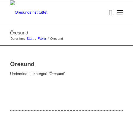
Öresund
Du er her:
Start
/
Fakta
/
Öresund
Öresund
Undersida till kategori “Öresund”.