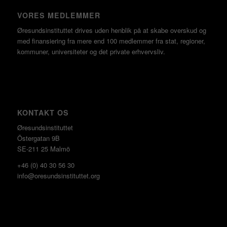
VORES MEDLEMMER
Øresundsinstituttet drives uden henblik på at skabe overskud og
med finansiering fra mere end 100 medlemmer fra stat, regioner,
kommuner, universiteter og det private erhvervsliv.
KONTAKT OS
Øresundsinstituttet
Östergatan 9B
SE-211 25 Malmö
+46 (0) 40 30 56 30
info@oresundsinstituttet.org