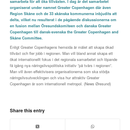
samarbeta för att öka tillväxten. I dag är det samarbetet
organiserat under namnet Greater Copenhagen där även
Region Skåne och de 33 skånska kommunerna inbjudits att
delta, vilket nu resulterat i de pågående diskussionerna om
en fusion mellan Öresundskomiteen och danska Greater
Copenhagen till dansk-svenska the Greater Copenhagen and
Skåne Committee.
Enligt Greater Copenhagens hemsida är målet att skapa ökad
tillväxt och fler jobb i regionen. Man vill bland annat skapa ett
ökat internationellt fokus i det regionala samarbetet och löpande
få igång nya näringslivspolitiska initiativ ”på tvärs i regionen”.
Man vill även effektivisera organisationerna som ska stödja
näringslivsutvecklingen och visa hur attraktiv Greater
Copenhagen är som internationell metropol. (News Øresund)
Share this entry