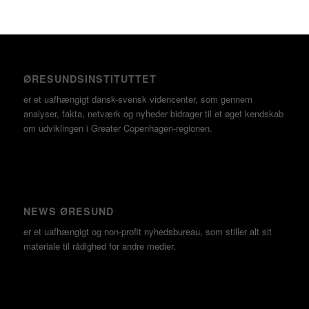
ØRESUNDSINSTITUTTET
er et uafhængigt dansk-svensk videncenter, som gennem
analyser, fakta, netværk og nyheder bidrager til et øget kendskab
om udviklingen i Greater Copenhagen-regionen.
NEWS ØRESUND
er et uafhængigt og non-profit nyhedsbureau, som stiller alt sit
materiale til rådighed for andre medier.