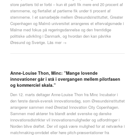
store partiers tid er forbi – kun ét parti fik mere end 20 procent af
stemmerne, og flertallet af partierne fik under ti procent af
stemmerne. I et samarbejde mellem Øresundsinstituttet, Greater
Copenhagen og Malmö universitet arrangeres et eftervalgsmøde i
Malmø med fokus på regeringsdannelse og den fremtidige
politiske udvikling i Danmark, og hvordan den kan påvirke
Øresund og Sverige.
Läs mer →
Anne-Louise Thon, Minc: ”Mange lovende
innovationer går i stå i overgangen mellem pilotfasen
og kommerciel skala.”
Den 12. marts deltager Anne-Louise Thon fra Minc Incubator i
den første dansk-svensk innovationsdag, som Øresundsinstituttet
arrangerer sammen med Ørestad Innovation City Copenhagen.
Sammen med aktører fra blandt andet svenske og danske
innovationsdistrikter vil innovationsmuligheder og udfordringer i
Norden blive drøftet. Der vil også være mulighed for at netværke i
matchmaking-området eller høre pitch-præsentationer fra