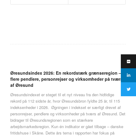
Øresundsindex 2026: En rekordstærk grænseregion –
flere pendlere, personrejser og virksomheder på tværs
af Øresund
Øresundsindexet er steget til et nyt niveau fra den hidtidige
rekord på 112 sidste år, hvor Øresundsbron fyldte 25 år, til 115
indeksenheder i 2026. Øgningen i indekset er særligt drevet af
personrejser, pendlere og virksomheder på tværs af Øresund. Det
bidrager til Øresundsregionen som en stærkere
arbejdsmarkedsregion. Kun én indikator er gået tilbage – danske
fritidshuse i Skåne. Dette års tema i rapporten har fokus på