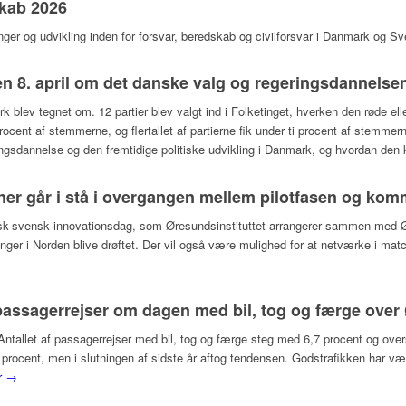
skab 2026
ninger og udvikling inden for forsvar, beredskab og civilforsvar i Danmark og S
 8. april om det danske valg og regeringsdannelse
k blev tegnet om. 12 partier blev valgt ind i Folketinget, hverken den røde elle
0 procent af stemmerne, og flertallet af partierne fik under ti procent af ste
ngsdannelse og den fremtidige politiske udvikling i Danmark, og hvordan den
r går i stå i overgangen mellem pilotfasen og komm
ansk-svensk innovationsdag, som Øresundsinstituttet arrangerer sammen med
inger i Norden blive drøftet. Der vil også være mulighed for at netværke i m
9 passagerrejser om dagen med bil, tog og færge ove
ntallet af passagerrejser med bil, tog og færge steg med 6,7 procent og overs
procent, men i slutningen af sidste år aftog tendensen. Godstrafikken har væ
r →