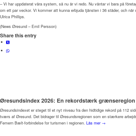
– Vi har uppdaterat våra system, så nu är vi redo. Nu väntar vi bara på för
om ett par veckor. Vi kommer att kunna erbjuda tjänsten i 36 städer, och när 
Ulrica Phillips.
(News Øresund – Emil Persson)
Share this entry
Øresundsindex 2026: En rekordstærk grænseregion –
Øresundsindexet er steget til et nyt niveau fra den hidtidige rekord på 112 si
tværs af Øresund. Det bidrager til Øresundsregionen som en stærkere arbejds
Femern Bælt-forbindelse for turismen i regionen.
Läs mer →