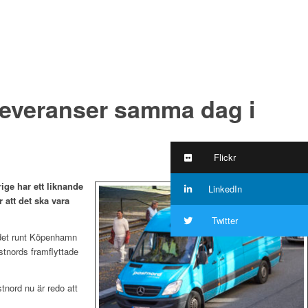
sleveranser samma dag i
Flickr
ge har ett liknande
LinkedIn
 att det ska vara
Twitter
det runt Köpenhamn
ostnords framflyttade
tnord nu är redo att