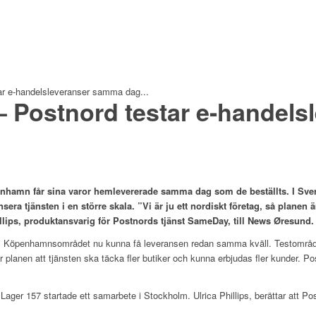
tar e-handelsleveranser samma dag...
 – Postnord testar e-handel
hamn får sina varor hemlevererade samma dag som de beställts. I Sveri
a tjänsten i en större skala. ”Vi är ju ett nordiskt företag, så planen är
illips, produktansvarig för Postnords tjänst SameDay, till News Øresund.
 i Köpenhamnsområdet nu kunna få leveransen redan samma kväll. Testområ
 är planen att tjänsten ska täcka fler butiker och kunna erbjudas fler kunder. P
Lager 157 startade ett samarbete i Stockholm. Ulrica Phillips, berättar att Pos