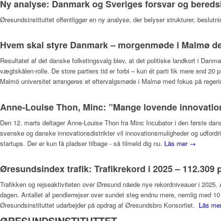
Ny analyse: Danmark og Sveriges forsvar og bered
Øresundsinstituttet offentliggør en ny analyse, der belyser strukturer, beslut
Hvem skal styre Danmark – morgenmøde i Malmø den
Resultatet af det danske folketingsvalg blev, at det politiske landkort i Danmar
vægtskålen-rolle. De store partiers tid er forbi – kun ét parti fik mere end 2
Malmö universitet arrangeres et eftervalgsmøde i Malmø med fokus på regeri
Anne-Louise Thon, Minc: ”Mange lovende innovatione
Den 12. marts deltager Anne-Louise Thon fra Minc Incubator i den første d
svenske og danske innovationsdistrikter vil innovationsmuligheder og udfordr
startups. Der er kun få pladser tilbage - så tilmeld dig nu.
Läs mer →
Øresundsindex trafik: Trafikrekord i 2025 – 112.30
Trafikken og rejseaktiviteten over Øresund nåede nye rekordniveauer i 2025. A
dagen. Antallet af pendlerrejser over sundet steg endnu mere, nemlig med 10 
Øresundsinstituttet udarbejder på opdrag af Øresundsbro Konsortiet.
Läs me
ØRESUNDSINSTITUTTET