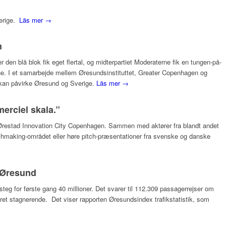
verige.
Läs mer →
n
r den blå blok fik eget flertal, og midterpartiet Moderaterne fik en tungen-på-
mmerne. I et samarbejde mellem Øresundsinstituttet, Greater Copenhagen og
 kan påvirke Øresund og Sverige.
Läs mer →
erciel skala.”
 Ørestad Innovation City Copenhagen. Sammen med aktører fra blandt andet
atchmaking-området eller høre pitch-præsentationer fra svenske og danske
r Øresund
teg for første gang 40 millioner. Det svarer til 112.309 passagerrejser om
ret stagnerende. Det viser rapporten Øresundsindex trafikstatistik, som