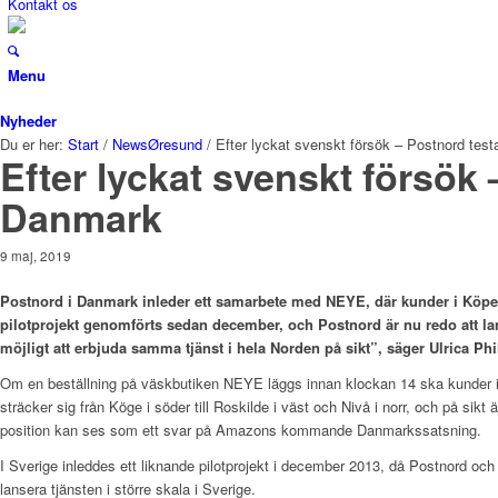
Kontakt os
Menu
Nyheder
Du er her:
Start
/
NewsØresund
/
Efter lyckat svenskt försök – Postnord tes
Efter lyckat svenskt försök
Danmark
9 maj, 2019
Postnord i Danmark inleder ett samarbete med NEYE, där kunder i Köpen
pilotprojekt genomförts sedan december, och Postnord är nu redo att lanser
möjligt att erbjuda samma tjänst i hela Norden på sikt”, säger Ulrica Ph
Om en beställning på väskbutiken NEYE läggs innan klockan 14 ska kunder
sträcker sig från Köge i söder till Roskilde i väst och Nivå i norr, och på sikt
position kan ses som ett svar på Amazons kommande Danmarkssatsning.
I Sverige inleddes ett liknande pilotprojekt i december 2013, då Postnord och 
lansera tjänsten i större skala i Sverige.