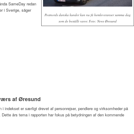
använda SameDay redan
r i Sverige, säger
Postnords danska kunder kan nu få hemleveranser samma dag
som de beställt varor. Foto: News Øresund
tværs af Øresund
n i indekset er særligt drevet af personrejser, pendlere og virksomheder på
e. Dette års tema i rapporten har fokus på betydningen af den kommende