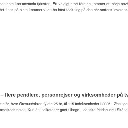
etagen som kan använda tjänsten. Ett väldigt stort företag kommer att börja 
det finns på plats kommer vi att ha bäst täckning på den här sortens leveranse
 flere pendlere, personrejser og virksomheder på 
dste år, hvor Øresundsbron fyldte 25 år, til 115 indeksenheder i 2026. Øgninge
markedsregion. Kun én indikator er gået tilbage – danske fritidshuse i Skån