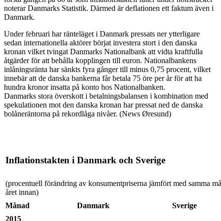
noterar Danmarks Statistik. Därmed är deflationen ett faktum även i
Danmark.
Under februari har ränteläget i Danmark pressats ner ytterligare
sedan internationella aktörer börjat investera stort i den danska
kronan vilket tvingat Danmarks Nationalbank att vidta kraftfulla
åtgärder för att behålla kopplingen till euron. Nationalbankens
inlåningsränta har sänkts fyra gånger till minus 0,75 procent, vilket
innebär att de danska bankerna får betala 75 öre per år för att ha
hundra kronor insatta på konto hos Nationalbanken.
Danmarks stora överskott i betalningsbalansen i kombination med
spekulationen mot den danska kronan har pressat ned de danska
bolåneräntorna på rekordlåga nivåer. (News Øresund)
Inflationstakten i Danmark och Sverige
(procentuell förändring av konsumentpriserna jämfört med samma m
året innan)
Månad
Danmark
Sverige
2015