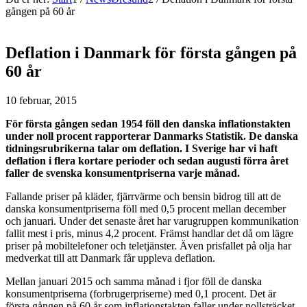
gången på 60 år
Deflation i Danmark för första gången på
60 år
10 februar, 2015
För första gången sedan 1954 föll den danska inflationstakten
under noll procent rapporterar Danmarks Statistik. De danska
tidningsrubrikerna talar om deflation. I Sverige har vi haft
deflation i flera kortare perioder och sedan augusti förra året
faller de svenska konsumentpriserna varje månad.
Fallande priser på kläder, fjärrvärme och bensin bidrog till att de
danska konsumentpriserna föll med 0,5 procent mellan december
och januari. Under det senaste året har varugruppen kommunikation
fallit mest i pris, minus 4,2 procent. Främst handlar det då om lägre
priser på mobiltelefoner och teletjänster. Även prisfallet på olja har
medverkat till att Danmark får uppleva deflation.
Mellan januari 2015 och samma månad i fjor föll de danska
konsumentpriserna (forbrugerpriserne) med 0,1 procent. Det är
första gången på 60 år som inflationstakten faller under nollsträcket