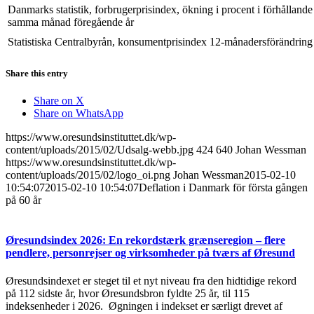
Danmarks statistik, forbrugerprisindex, ökning i procent i förhållande t
samma månad föregående år
Statistiska Centralbyrån, konsumentprisindex 12-månadersförändring
Share this entry
Share on X
Share on WhatsApp
https://www.oresundsinstituttet.dk/wp-
content/uploads/2015/02/Udsalg-webb.jpg
424
640
Johan Wessman
https://www.oresundsinstituttet.dk/wp-
content/uploads/2015/02/logo_oi.png
Johan Wessman
2015-02-10
10:54:07
2015-02-10 10:54:07
Deflation i Danmark för första gången
på 60 år
Øresundsindex 2026: En rekordstærk grænseregion – flere
pendlere, personrejser og virksomheder på tværs af Øresund
Øresundsindexet er steget til et nyt niveau fra den hidtidige rekord
på 112 sidste år, hvor Øresundsbron fyldte 25 år, til 115
indeksenheder i 2026. Øgningen i indekset er særligt drevet af