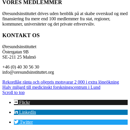
VORES MEDLEMMER
Øresundsinstituttet drives uden henblik på at skabe overskud og med
finansiering fra mere end 100 medlemmer fra stat, regioner,
kommuner, universiteter og det private erhvervsliv.
KONTAKT OS
Øresundsinstituttet
Östergatan 9B
SE-211 25 Malmö
+46 (0) 40 30 56 30
info@oresundsinstituttet.org
Rekordlåg ränta och oljepris motsvarar 2 000 i extra löneökning
Halv miljard till medicinskt forskningscentrum i Lund
Scroll to top
Flickr
LinkedIn
Twitter