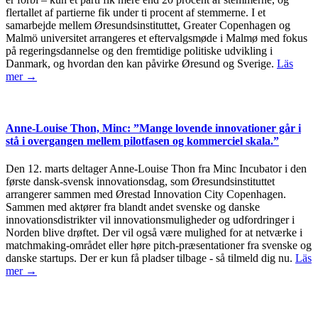
flertallet af partierne fik under ti procent af stemmerne. I et
samarbejde mellem Øresundsinstituttet, Greater Copenhagen og
Malmö universitet arrangeres et eftervalgsmøde i Malmø med fokus
på regeringsdannelse og den fremtidige politiske udvikling i
Danmark, og hvordan den kan påvirke Øresund og Sverige.
Läs
mer →
Anne-Louise Thon, Minc: ”Mange lovende innovationer går i
stå i overgangen mellem pilotfasen og kommerciel skala.”
Den 12. marts deltager Anne-Louise Thon fra Minc Incubator i den
første dansk-svensk innovationsdag, som Øresundsinstituttet
arrangerer sammen med Ørestad Innovation City Copenhagen.
Sammen med aktører fra blandt andet svenske og danske
innovationsdistrikter vil innovationsmuligheder og udfordringer i
Norden blive drøftet. Der vil også være mulighed for at netværke i
matchmaking-området eller høre pitch-præsentationer fra svenske og
danske startups. Der er kun få pladser tilbage - så tilmeld dig nu.
Läs
mer →