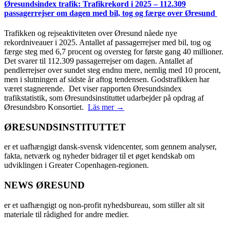
Øresundsindex trafik: Trafikrekord i 2025 – 112.309
passagerrejser om dagen med bil, tog og færge over Øresund
Trafikken og rejseaktiviteten over Øresund nåede nye
rekordniveauer i 2025. Antallet af passagerrejser med bil, tog og
færge steg med 6,7 procent og oversteg for første gang 40 millioner.
Det svarer til 112.309 passagerrejser om dagen. Antallet af
pendlerrejser over sundet steg endnu mere, nemlig med 10 procent,
men i slutningen af sidste år aftog tendensen. Godstrafikken har
været stagnerende. Det viser rapporten Øresundsindex
trafikstatistik, som Øresundsinstituttet udarbejder på opdrag af
Øresundsbro Konsortiet.
Läs mer →
ØRESUNDSINSTITUTTET
er et uafhængigt dansk-svensk videncenter, som gennem analyser,
fakta, netværk og nyheder bidrager til et øget kendskab om
udviklingen i Greater Copenhagen-regionen.
NEWS ØRESUND
er et uafhængigt og non-profit nyhedsbureau, som stiller alt sit
materiale til rådighed for andre medier.