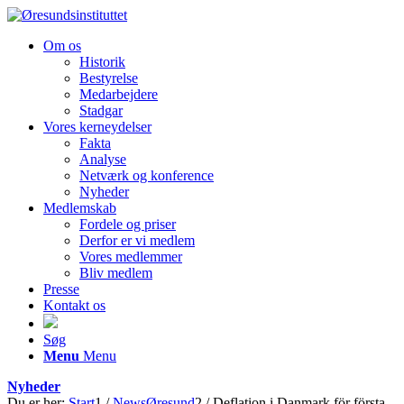
Om os
Historik
Bestyrelse
Medarbejdere
Stadgar
Vores kerneydelser
Fakta
Analyse
Netværk og konference
Nyheder
Medlemskab
Fordele og priser
Derfor er vi medlem
Vores medlemmer
Bliv medlem
Presse
Kontakt os
Søg
Menu
Menu
Nyheder
Du er her:
Start
1
/
NewsØresund
2
/
Deflation i Danmark för första