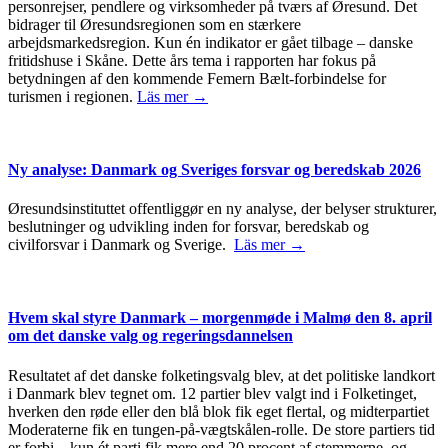
personrejser, pendlere og virksomheder på tværs af Øresund. Det
bidrager til Øresundsregionen som en stærkere
arbejdsmarkedsregion. Kun én indikator er gået tilbage – danske
fritidshuse i Skåne. Dette års tema i rapporten har fokus på
betydningen af den kommende Femern Bælt-forbindelse for
turismen i regionen.
Läs mer →
Ny analyse: Danmark og Sveriges forsvar og beredskab 2026
Øresundsinstituttet offentliggør en ny analyse, der belyser strukturer,
beslutninger og udvikling inden for forsvar, beredskab og
civilforsvar i Danmark og Sverige.
Läs mer →
Hvem skal styre Danmark – morgenmøde i Malmø den 8. april
om det danske valg og regeringsdannelsen
Resultatet af det danske folketingsvalg blev, at det politiske landkort
i Danmark blev tegnet om. 12 partier blev valgt ind i Folketinget,
hverken den røde eller den blå blok fik eget flertal, og midterpartiet
Moderaterne fik en tungen-på-vægtskålen-rolle. De store partiers tid
er forbi – kun ét parti fik mere end 20 procent af stemmerne, og