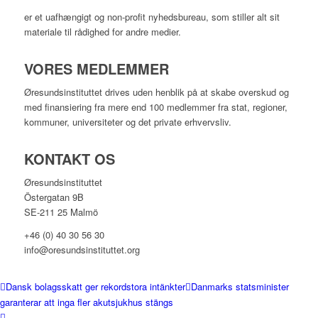
er et uafhængigt og non-profit nyhedsbureau, som stiller alt sit
materiale til rådighed for andre medier.
VORES MEDLEMMER
Øresundsinstituttet drives uden henblik på at skabe overskud og
med finansiering fra mere end 100 medlemmer fra stat, regioner,
kommuner, universiteter og det private erhvervsliv.
KONTAKT OS
Øresundsinstituttet
Östergatan 9B
SE-211 25 Malmö
+46 (0) 40 30 56 30
info@oresundsinstituttet.org
Dansk bolagsskatt ger rekordstora intänkter
Danmarks statsminister
garanterar att inga fler akutsjukhus stängs