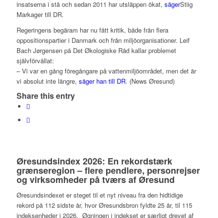
insatserna i stå och sedan 2011 har utsläppen ökat,
säger
Stiig
Markager till DR.
Regeringens begäram har nu fått kritik, både från flera
oppositionspartier i Danmark och från miljöorganisationer. Leif
Bach Jørgensen på Det Økologiske Råd kallar problemet
självförvållat:
– Vi var en gång föregångare på vattenmiljöområdet, men det är
vi absolut inte längre,
säger han till DR
. (News Øresund)
Share this entry
Øresundsindex 2026: En rekordstærk
grænseregion – flere pendlere, personrejser
og virksomheder på tværs af Øresund
Øresundsindexet er steget til et nyt niveau fra den hidtidige
rekord på 112 sidste år, hvor Øresundsbron fyldte 25 år, til 115
indeksenheder i 2026. Øgningen i indekset er særligt drevet af