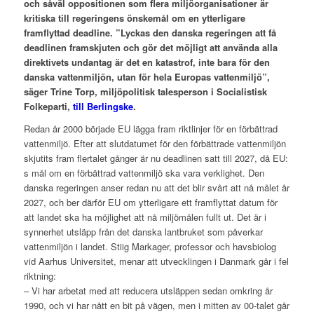
och såväl oppositionen som flera miljöorganisationer är
kritiska till regeringens önskemål om en ytterligare
framflyttad deadline. ”Lyckas den danska regeringen att få
deadlinen framskjuten och gör det möjligt att använda alla
direktivets undantag är det en katastrof, inte bara för den
danska vattenmiljön, utan för hela Europas vattenmiljö”,
säger Trine Torp, miljöpolitisk talesperson i Socialistisk
Folkeparti,
till Berlingske
.
Redan år 2000 började EU lägga fram riktlinjer för en förbättrad
vattenmiljö. Efter att slutdatumet för den förbättrade vattenmiljön
skjutits fram flertalet gånger är nu deadlinen satt till 2027, då EU:
s mål om en förbättrad vattenmiljö ska vara verklighet. Den
danska regeringen anser redan nu att det blir svårt att nå målet år
2027, och ber därför EU om ytterligare ett framflyttat datum för
att landet ska ha möjlighet att nå miljömålen fullt ut. Det är i
synnerhet utsläpp från det danska lantbruket som påverkar
vattenmiljön i landet. Stiig Markager, professor och havsbiolog
vid Aarhus Universitet, menar att utvecklingen i Danmark går i fel
riktning:
– Vi har arbetat med att reducera utsläppen sedan omkring år
1990, och vi har nått en bit på vägen, men i mitten av 00-talet går