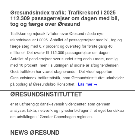
Øresundsindex trafik: Trafikrekord i 2025 –
112.309 passagerrejser om dagen med bil,
tog og færge over Øresund
Trafikken og rejseaktiviteten over Øresund nåede nye
rekordniveauer i 2025. Antallet af passagerrejser med bil, tog og
færge steg med 6,7 procent og oversteg for første gang 40
millioner. Det svarer til 112.309 passagerrejser om dagen.
Antallet af pendlerrejser over sundet steg endnu mere, nemlig
med 10 procent, men i slutningen af sidste år aftog tendensen.
Godstrafikken har været stagnerende. Det viser rapporten
Øresundsindex trafikstatistik, som Øresundsinstituttet udarbejder
på opdrag af Øresundsbro Konsortiet.
Läs mer →
ØRESUNDSINSTITUTTET
er et uafhængigt dansk-svensk videncenter, som gennem
analyser, fakta, netværk og nyheder bidrager til et øget kendskab
om udviklingen i Greater Copenhagen-regionen.
NEWS ØRESUND