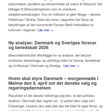
personrejser, pendlere og virksomheder på tværs af Øresund. Det
bidrager til Øresundsregionen som en stærkere
arbejdsmarkedsregion. Kun én indikator er gået tilbage – danske
fritidshuse i Skåne. Dette års tema i rapporten har fokus på
betydningen af den kommende Femern Bælt-forbindelse for
turismen i regionen.
Läs mer →
Ny analyse: Danmark og Sveriges forsvar
og beredskab 2026
Øresundsinstituttet offentliggør en ny analyse, der belyser
strukturer, beslutninger og udvikling inden for forsvar, beredskab
og civilforsvar i Danmark og Sverige.
Läs mer →
Hvem skal styre Danmark – morgenmøde i
Malmø den 8. april om det danske valg og
regeringsdannelsen
Resultatet af det danske folketingsvalg blev, at det politiske
landkort i Danmark blev tegnet om. 12 partier blev valgt ind i
Folketinget, hverken den røde eller den blå blok fik eget flertal, og