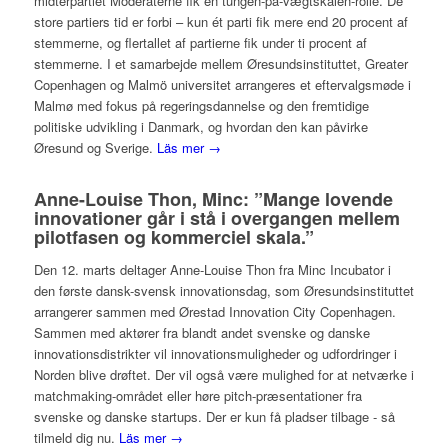
midterpartiet Moderaterne fik en tungen-på-vægtskålen-rolle. De
store partiers tid er forbi – kun ét parti fik mere end 20 procent af
stemmerne, og flertallet af partierne fik under ti procent af
stemmerne. I et samarbejde mellem Øresundsinstituttet, Greater
Copenhagen og Malmö universitet arrangeres et eftervalgsmøde i
Malmø med fokus på regeringsdannelse og den fremtidige
politiske udvikling i Danmark, og hvordan den kan påvirke
Øresund og Sverige.
Läs mer →
Anne-Louise Thon, Minc: ”Mange lovende
innovationer går i stå i overgangen mellem
pilotfasen og kommerciel skala.”
Den 12. marts deltager Anne-Louise Thon fra Minc Incubator i
den første dansk-svensk innovationsdag, som Øresundsinstituttet
arrangerer sammen med Ørestad Innovation City Copenhagen.
Sammen med aktører fra blandt andet svenske og danske
innovationsdistrikter vil innovationsmuligheder og udfordringer i
Norden blive drøftet. Der vil også være mulighed for at netværke i
matchmaking-området eller høre pitch-præsentationer fra
svenske og danske startups. Der er kun få pladser tilbage - så
tilmeld dig nu.
Läs mer →