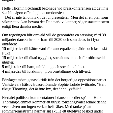
Helle Thorning-Schmidt betonade vid presskonferensen att det inte
ska bli någon offentlig konsumtionsfest.
– Det är inte tal om lyx i det vi presenterar. Men det är en plan som
säkrar att vi kan bevara det Danmark vi känner, säger statsministern
enligt flera danska medier.
Om regeringen blir omvald vill de genomföra en satsning värd 39
miljarder danska kronor fram till 2020 och som delas in i fyra
områden:
15 miljarder
till bättre vård för cancerpatienter, äldre och kroniskt
sjuka.
15 miljarder
till ökad trygghet, socialt utsatta och för oförutsedda
utgifter.
5 miljarder
till barn, utbildning och social mobilitet.
4 miljarder
till forskning, grön omställning och tillväxt.
Förslaget mötte genast kritik från det borgerliga oppositionspartiet
Ventste vars hälsovårdsordförande Sophie Løhde twittrade: ”Helt
riktigt Thorning, det är inte lyx, det är en lyxfälla”.
Flertalet politiska kommentatorer i danska medier spår att Helle
Thorning-Schmidt kommer att utlysa folketingsvalet senare denna
vecka även om ingen verkar helt säker. Med tanke på att
sommarsemestrarna närmar sig skulle ett uteblivet besked under