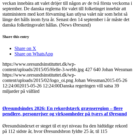
veckan innebära att valet dröjer till någon av de två första veckorna i
september. De danska reglerna för valet till folketinget innebär att
statministern med kort förvarning kan utlysa valet när som helst så
länge det hålls inom fyra år. Senast den 14 september i år måste det
danska folketingsvalet hållas. (News Øresund)
Share this entry
Share on X
Share on WhatsApp
https://www.oresundsinstituttet.dk/wp-
content/uploads/2015/05/Helle-3-webb.jpg
427
640
Johan Wessman
https://www.oresundsinstituttet.dk/wp-
content/uploads/2015/02/logo_oi.png
Johan Wessman
2015-05-26
12:24:00
2015-05-26 12:24:00
Danska regeringen vill satsa 39
miljarder på välfärd
Øresundsindex 2026: En rekordstærk grænseregion – flere
pendlere, personrejser og virksomheder på tværs af Øresund
Øresundsindexet er steget til et nyt niveau fra den hidtidige rekord
på 112 sidste år, hvor Øresundsbron fyldte 25 år, til 115