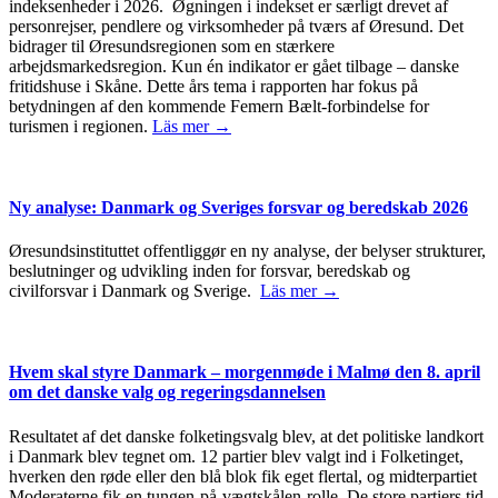
indeksenheder i 2026. Øgningen i indekset er særligt drevet af
personrejser, pendlere og virksomheder på tværs af Øresund. Det
bidrager til Øresundsregionen som en stærkere
arbejdsmarkedsregion. Kun én indikator er gået tilbage – danske
fritidshuse i Skåne. Dette års tema i rapporten har fokus på
betydningen af den kommende Femern Bælt-forbindelse for
turismen i regionen.
Läs mer →
Ny analyse: Danmark og Sveriges forsvar og beredskab 2026
Øresundsinstituttet offentliggør en ny analyse, der belyser strukturer,
beslutninger og udvikling inden for forsvar, beredskab og
civilforsvar i Danmark og Sverige.
Läs mer →
Hvem skal styre Danmark – morgenmøde i Malmø den 8. april
om det danske valg og regeringsdannelsen
Resultatet af det danske folketingsvalg blev, at det politiske landkort
i Danmark blev tegnet om. 12 partier blev valgt ind i Folketinget,
hverken den røde eller den blå blok fik eget flertal, og midterpartiet
Moderaterne fik en tungen-på-vægtskålen-rolle. De store partiers tid