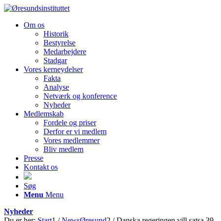
Om os
Historik
Bestyrelse
Medarbejdere
Stadgar
Vores kerneydelser
Fakta
Analyse
Netværk og konference
Nyheder
Medlemskab
Fordele og priser
Derfor er vi medlem
Vores medlemmer
Bliv medlem
Presse
Kontakt os
Søg
Menu
Menu
Nyheder
Du er her:
Start
1
/
NewsØresund
2
/
Danska regeringen vill satsa 39