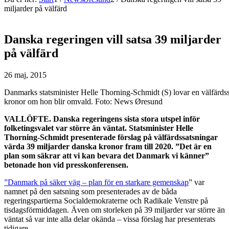
miljarder på välfärd
Danska regeringen vill satsa 39 miljarder
på välfärd
26 maj, 2015
Danmarks statsminister Helle Thorning-Schmidt (S) lovar en välfärdss
kronor om hon blir omvald. Foto: News Øresund
VALLÖFTE. Danska regeringens sista stora utspel inför
folketingsvalet var större än väntat. Statsminister Helle
Thorning-Schmidt presenterade förslag på välfärdssatsningar
värda 39 miljarder danska kronor fram till 2020. ”Det är en
plan som säkrar att vi kan bevara det Danmark vi känner”
betonade hon vid presskonferensen.
”Danmark på säker väg – plan för en starkare gemenskap
” var
namnet på den satsning som presenterades av de båda
regeringspartierna Socialdemokraterne och Radikale Venstre på
tisdagsförmiddagen. Även om storleken på 39 miljarder var större än
väntat så var inte alla delar okända – vissa förslag har presenterats
tidigare.