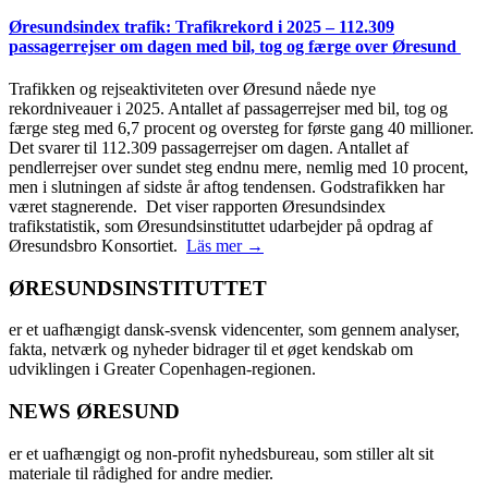
Øresundsindex trafik: Trafikrekord i 2025 – 112.309
passagerrejser om dagen med bil, tog og færge over Øresund
Trafikken og rejseaktiviteten over Øresund nåede nye
rekordniveauer i 2025. Antallet af passagerrejser med bil, tog og
færge steg med 6,7 procent og oversteg for første gang 40 millioner.
Det svarer til 112.309 passagerrejser om dagen. Antallet af
pendlerrejser over sundet steg endnu mere, nemlig med 10 procent,
men i slutningen af sidste år aftog tendensen. Godstrafikken har
været stagnerende. Det viser rapporten Øresundsindex
trafikstatistik, som Øresundsinstituttet udarbejder på opdrag af
Øresundsbro Konsortiet.
Läs mer →
ØRESUNDSINSTITUTTET
er et uafhængigt dansk-svensk videncenter, som gennem analyser,
fakta, netværk og nyheder bidrager til et øget kendskab om
udviklingen i Greater Copenhagen-regionen.
NEWS ØRESUND
er et uafhængigt og non-profit nyhedsbureau, som stiller alt sit
materiale til rådighed for andre medier.