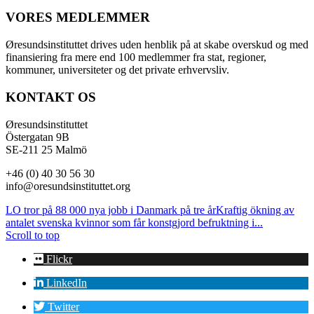
VORES MEDLEMMER
Øresundsinstituttet drives uden henblik på at skabe overskud og med
finansiering fra mere end 100 medlemmer fra stat, regioner,
kommuner, universiteter og det private erhvervsliv.
KONTAKT OS
Øresundsinstituttet
Östergatan 9B
SE-211 25 Malmö
+46 (0) 40 30 56 30
info@oresundsinstituttet.org
LO tror på 88 000 nya jobb i Danmark på tre år
Kraftig ökning av
antalet svenska kvinnor som får konstgjord befruktning i...
Scroll to top
Flickr
LinkedIn
Twitter