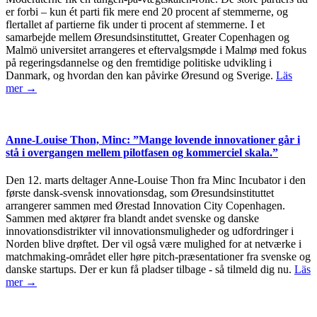
er forbi – kun ét parti fik mere end 20 procent af stemmerne, og
flertallet af partierne fik under ti procent af stemmerne. I et
samarbejde mellem Øresundsinstituttet, Greater Copenhagen og
Malmö universitet arrangeres et eftervalgsmøde i Malmø med fokus
på regeringsdannelse og den fremtidige politiske udvikling i
Danmark, og hvordan den kan påvirke Øresund og Sverige.
Läs
mer →
Anne-Louise Thon, Minc: ”Mange lovende innovationer går i
stå i overgangen mellem pilotfasen og kommerciel skala.”
Den 12. marts deltager Anne-Louise Thon fra Minc Incubator i den
første dansk-svensk innovationsdag, som Øresundsinstituttet
arrangerer sammen med Ørestad Innovation City Copenhagen.
Sammen med aktører fra blandt andet svenske og danske
innovationsdistrikter vil innovationsmuligheder og udfordringer i
Norden blive drøftet. Der vil også være mulighed for at netværke i
matchmaking-området eller høre pitch-præsentationer fra svenske og
danske startups. Der er kun få pladser tilbage - så tilmeld dig nu.
Läs
mer →