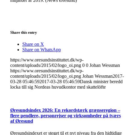
miljarder år 2019. (News Øresund)
Share this entry
Share on X
Share on WhatsApp
https://www.oresundsinstituttet.dk/wp-
content/uploads/2015/02/logo_oi.png
0
0
Johan Wessman
https://www.oresundsinstituttet.dk/wp-
content/uploads/2015/02/logo_oi.png
Johan Wessman
2017-
03-28 05:46:59
2017-03-28 05:46:59
Dansk minister beredd
locka till sig Nordeas huvudkontor med skattelöfte
Øresundsindex 2026: En rekordstærk grænseregion –
flere pendlere, personrejser og virksomheder på tværs
af Øresund
Øresundsindexet er steget til et nyt niveau fra den hidtidige