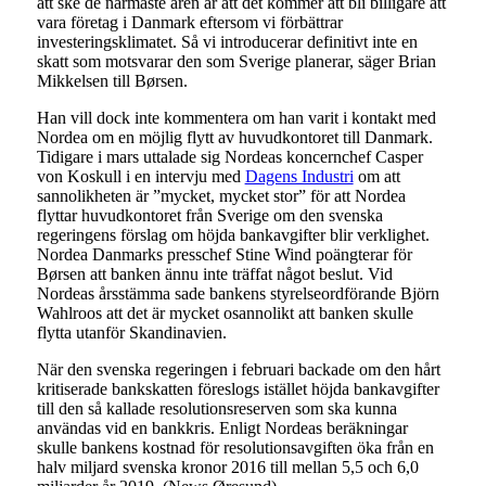
att ske de närmaste åren är att det kommer att bli billigare att
vara företag i Danmark eftersom vi förbättrar
investeringsklimatet. Så vi introducerar definitivt inte en
skatt som motsvarar den som Sverige planerar, säger Brian
Mikkelsen till Børsen.
Han vill dock inte kommentera om han varit i kontakt med
Nordea om en möjlig flytt av huvudkontoret till Danmark.
Tidigare i mars uttalade sig Nordeas koncernchef Casper
von Koskull i en intervju med
Dagens Industri
om att
sannolikheten är ”mycket, mycket stor” för att Nordea
flyttar huvudkontoret från Sverige om den svenska
regeringens förslag om höjda bankavgifter blir verklighet.
Nordea Danmarks presschef Stine Wind poängterar för
Børsen att banken ännu inte träffat något beslut. Vid
Nordeas årsstämma sade bankens styrelseordförande Björn
Wahlroos att det är mycket osannolikt att banken skulle
flytta utanför Skandinavien.
När den svenska regeringen i februari backade om den hårt
kritiserade bankskatten föreslogs istället höjda bankavgifter
till den så kallade resolutionsreserven som ska kunna
användas vid en bankkris. Enligt Nordeas beräkningar
skulle bankens kostnad för resolutionsavgiften öka från en
halv miljard svenska kronor 2016 till mellan 5,5 och 6,0