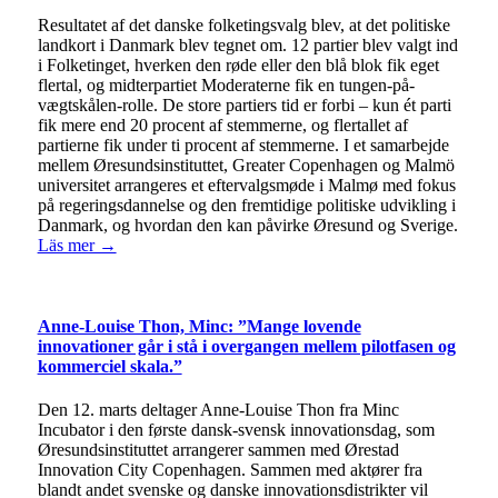
Resultatet af det danske folketingsvalg blev, at det politiske
landkort i Danmark blev tegnet om. 12 partier blev valgt ind
i Folketinget, hverken den røde eller den blå blok fik eget
flertal, og midterpartiet Moderaterne fik en tungen-på-
vægtskålen-rolle. De store partiers tid er forbi – kun ét parti
fik mere end 20 procent af stemmerne, og flertallet af
partierne fik under ti procent af stemmerne. I et samarbejde
mellem Øresundsinstituttet, Greater Copenhagen og Malmö
universitet arrangeres et eftervalgsmøde i Malmø med fokus
på regeringsdannelse og den fremtidige politiske udvikling i
Danmark, og hvordan den kan påvirke Øresund og Sverige.
Läs mer →
Anne-Louise Thon, Minc: ”Mange lovende
innovationer går i stå i overgangen mellem pilotfasen og
kommerciel skala.”
Den 12. marts deltager Anne-Louise Thon fra Minc
Incubator i den første dansk-svensk innovationsdag, som
Øresundsinstituttet arrangerer sammen med Ørestad
Innovation City Copenhagen. Sammen med aktører fra
blandt andet svenske og danske innovationsdistrikter vil