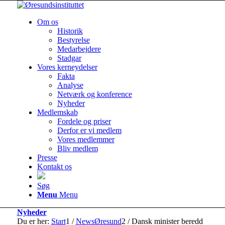
Om os
Historik
Bestyrelse
Medarbejdere
Stadgar
Vores kerneydelser
Fakta
Analyse
Netværk og konference
Nyheder
Medlemskab
Fordele og priser
Derfor er vi medlem
Vores medlemmer
Bliv medlem
Presse
Kontakt os
Søg
Menu
Menu
Nyheder
Du er her:
Start
1
/
NewsØresund
2
/
Dansk minister beredd