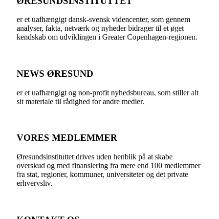
ØRESUNDSINSTITUTTET
er et uafhængigt dansk-svensk videncenter, som gennem
analyser, fakta, netværk og nyheder bidrager til et øget
kendskab om udviklingen i Greater Copenhagen-regionen.
NEWS ØRESUND
er et uafhængigt og non-profit nyhedsbureau, som stiller alt
sit materiale til rådighed for andre medier.
VORES MEDLEMMER
Øresundsinstituttet drives uden henblik på at skabe
overskud og med finansiering fra mere end 100 medlemmer
fra stat, regioner, kommuner, universiteter og det private
erhvervsliv.