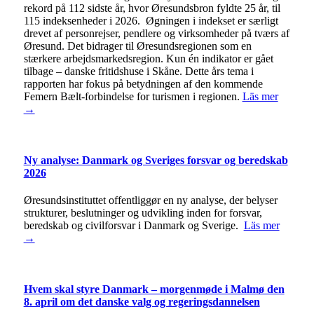
rekord på 112 sidste år, hvor Øresundsbron fyldte 25 år, til
115 indeksenheder i 2026. Øgningen i indekset er særligt
drevet af personrejser, pendlere og virksomheder på tværs af
Øresund. Det bidrager til Øresundsregionen som en
stærkere arbejdsmarkedsregion. Kun én indikator er gået
tilbage – danske fritidshuse i Skåne. Dette års tema i
rapporten har fokus på betydningen af den kommende
Femern Bælt-forbindelse for turismen i regionen.
Läs mer
→
Ny analyse: Danmark og Sveriges forsvar og beredskab
2026
Øresundsinstituttet offentliggør en ny analyse, der belyser
strukturer, beslutninger og udvikling inden for forsvar,
beredskab og civilforsvar i Danmark og Sverige.
Läs mer
→
Hvem skal styre Danmark – morgenmøde i Malmø den
8. april om det danske valg og regeringsdannelsen