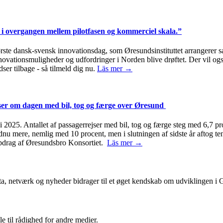
i overgangen mellem pilotfasen og kommerciel skala.”
første dansk-svensk innovationsdag, som Øresundsinstituttet arrange
innovationsmuligheder og udfordringer i Norden blive drøftet. Der vil 
ser tilbage - så tilmeld dig nu.
Läs mer →
jser om dagen med bil, tog og færge over Øresund
2025. Antallet af passagerrejser med bil, tog og færge steg med 6,7 pro
ndnu mere, nemlig med 10 procent, men i slutningen af sidste år aftog 
 opdrag af Øresundsbro Konsortiet.
Läs mer →
ta, netværk og nyheder bidrager til et øget kendskab om udviklingen i
le til rådighed for andre medier.