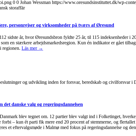
oi.png
0
0
Johan Wessman
https://www.oresundsinstituttet.dk/wp-cont
nsk storaffär
ere, personrejser og virksomheder på tværs af Øresund
 112 sidste år, hvor Øresundsbron fyldte 25 år, til 115 indeksenheder i 
om en stærkere arbejdsmarkedsregion. Kun én indikator er gået tilbage 
i regionen.
Läs mer →
, beslutninger og udvikling inden for forsvar, beredskab og civilforsvar
 det danske valg og regeringsdannelsen
i Danmark blev tegnet om. 12 partier blev valgt ind i Folketinget, hverken
 forbi – kun ét parti fik mere end 20 procent af stemmerne, og flertallet
eres et eftervalgsmøde i Malmø med fokus på regeringsdannelse og den