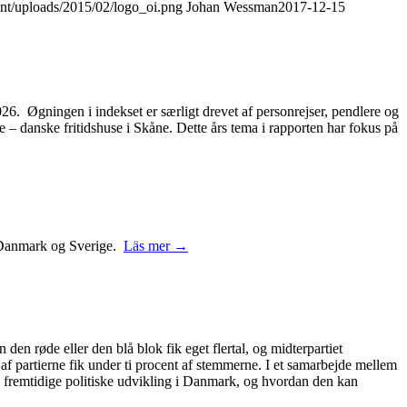
ent/uploads/2015/02/logo_oi.png
Johan Wessman
2017-12-15
2026. Øgningen i indekset er særligt drevet af personrejser, pendlere og
– danske fritidshuse i Skåne. Dette års tema i rapporten har fokus på
 i Danmark og Sverige.
Läs mer →
 den røde eller den blå blok fik eget flertal, og midterpartiet
 af partierne fik under ti procent af stemmerne. I et samarbejde mellem
 fremtidige politiske udvikling i Danmark, og hvordan den kan