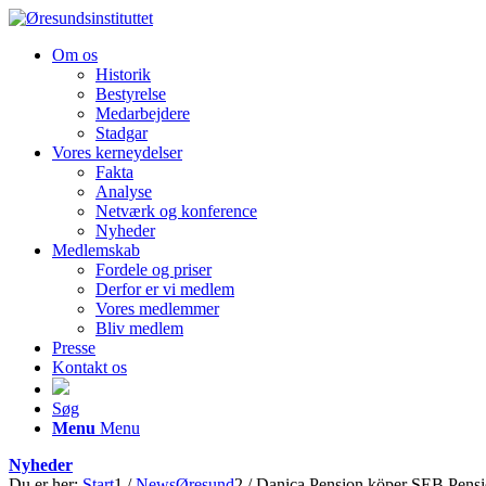
Om os
Historik
Bestyrelse
Medarbejdere
Stadgar
Vores kerneydelser
Fakta
Analyse
Netværk og konference
Nyheder
Medlemskab
Fordele og priser
Derfor er vi medlem
Vores medlemmer
Bliv medlem
Presse
Kontakt os
Søg
Menu
Menu
Nyheder
Du er her:
Start
1
/
NewsØresund
2
/
Danica Pension köper SEB Pensio