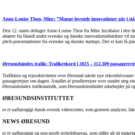
Anne-Louise Thon, Minc: ”Mange lovende innovationer går i stå 
Den 12. marts deltager Anne-Louise Thon fra Minc Incubator i den 
aktører fra blandt andet svenske og danske innovationsdistrikter vil 
pitch-præsentationer fra svenske og danske startups. Der er kun få plad
Øresundsindex trafik: Trafikrekord i 2025 – 112.309 passagerre
Trafikken og rejseaktiviteten over Øresund nåede nye rekordniveauer i 
passagerrejser om dagen. Antallet af pendlerrejser over sundet steg e
Øresundsindex trafikstatistik, som Øresundsinstituttet udarbejder på
ØRESUNDSINSTITUTTET
er et uafhængigt dansk-svensk videncenter, som gennem analyser, fak
NEWS ØRESUND
er et uafhængigt og non-profit nyhedsbureau, som stiller alt sit materia