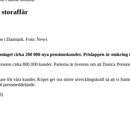
 storaffär
ion i Danmark. Foto: News
laget cirka 200 000 nya pensionskunder. Prislappen är omkring 6
sion cirka 800 000 kunder. Parterna är överens om att Danica Pension 
gare för våra kunder. Köpet ger oss större utvecklingskraft så att vi fram
ett pressmeddelande.
d)