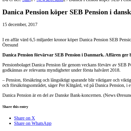
Danica Pension köper SEB Pension i dansk
15 december, 2017
I en affär värd 6,5 miljarder kronor köper Danica Pension SEB Pens
Öresund
Danica Pension förvärvar SEB Pension i Danmark. Affären ger bo
Pensionbolaget Danica Pension får genom veckans förvärv av SEB Pen
godkännas av relevanta myndigheter under första halvåret 2018.
– Pension, försäkring och långsiktigt sparande blir viktigare och vikti
och försäkringsområdet, säger Per Klitgård, vd på Danica Pension, i 
Danica Pension är en del av Danske Bank-koncernen. (News Øresun
Share this entry
Share on X
Share on WhatsApp