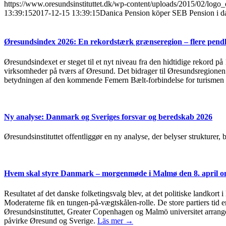
https://www.oresundsinstituttet.dk/wp-content/uploads/2015/02/logo_
13:39:15
2017-12-15 13:39:15
Danica Pension köper SEB Pension i da
Øresundsindex 2026: En rekordstærk grænseregion – flere pendl
Øresundsindexet er steget til et nyt niveau fra den hidtidige rekord på
virksomheder på tværs af Øresund. Det bidrager til Øresundsregionen s
betydningen af den kommende Femern Bælt-forbindelse for turismen 
Ny analyse: Danmark og Sveriges forsvar og beredskab 2026
Øresundsinstituttet offentliggør en ny analyse, der belyser strukturer
Hvem skal styre Danmark – morgenmøde i Malmø den 8. april om
Resultatet af det danske folketingsvalg blev, at det politiske landkort 
Moderaterne fik en tungen-på-vægtskålen-rolle. De store partiers tid er
Øresundsinstituttet, Greater Copenhagen og Malmö universitet arrang
påvirke Øresund og Sverige.
Läs mer →