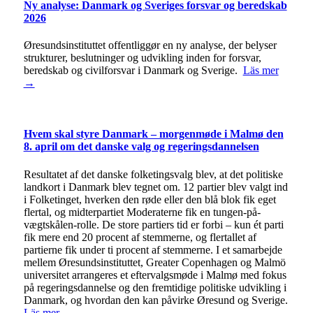
Ny analyse: Danmark og Sveriges forsvar og beredskab
2026
Øresundsinstituttet offentliggør en ny analyse, der belyser
strukturer, beslutninger og udvikling inden for forsvar,
beredskab og civilforsvar i Danmark og Sverige.
Läs mer
→
Hvem skal styre Danmark – morgenmøde i Malmø den
8. april om det danske valg og regeringsdannelsen
Resultatet af det danske folketingsvalg blev, at det politiske
landkort i Danmark blev tegnet om. 12 partier blev valgt ind
i Folketinget, hverken den røde eller den blå blok fik eget
flertal, og midterpartiet Moderaterne fik en tungen-på-
vægtskålen-rolle. De store partiers tid er forbi – kun ét parti
fik mere end 20 procent af stemmerne, og flertallet af
partierne fik under ti procent af stemmerne. I et samarbejde
mellem Øresundsinstituttet, Greater Copenhagen og Malmö
universitet arrangeres et eftervalgsmøde i Malmø med fokus
på regeringsdannelse og den fremtidige politiske udvikling i
Danmark, og hvordan den kan påvirke Øresund og Sverige.
Läs mer →