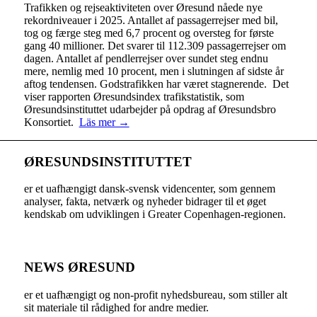
Trafikken og rejseaktiviteten over Øresund nåede nye
rekordniveauer i 2025. Antallet af passagerrejser med bil,
tog og færge steg med 6,7 procent og oversteg for første
gang 40 millioner. Det svarer til 112.309 passagerrejser om
dagen. Antallet af pendlerrejser over sundet steg endnu
mere, nemlig med 10 procent, men i slutningen af sidste år
aftog tendensen. Godstrafikken har været stagnerende. Det
viser rapporten Øresundsindex trafikstatistik, som
Øresundsinstituttet udarbejder på opdrag af Øresundsbro
Konsortiet.
Läs mer →
ØRESUNDSINSTITUTTET
er et uafhængigt dansk-svensk videncenter, som gennem
analyser, fakta, netværk og nyheder bidrager til et øget
kendskab om udviklingen i Greater Copenhagen-regionen.
NEWS ØRESUND
er et uafhængigt og non-profit nyhedsbureau, som stiller alt
sit materiale til rådighed for andre medier.