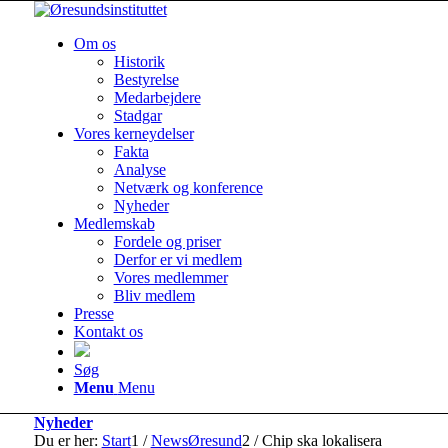
Om os
Historik
Bestyrelse
Medarbejdere
Stadgar
Vores kerneydelser
Fakta
Analyse
Netværk og konference
Nyheder
Medlemskab
Fordele og priser
Derfor er vi medlem
Vores medlemmer
Bliv medlem
Presse
Kontakt os
Søg
Menu
Menu
Nyheder
Du er her:
Start
1
/
NewsØresund
2
/
Chip ska lokalisera