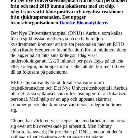
På Det nye Universitetshospital i Aarhus ska personalen
från och med 2019 kunna lokaliseras med ett chip,
något som väckt både positiva och negativa reaktioner
från sjukhuspersonalen. Det uppger
branschorganisationen
Danske Bioanalytikere
.
Det Nye Universitetshospital (DNU) i Aarhus, som kallas
för en sjukhusstad med en yta på en halv miljon
kvadratmeter, kommer att utrusta personalen med ett RFID-
chip (Radio Frequency Identification) för att minimera tiden
de lägger på att hitta sina kollegor. Idag visar
undersökningar att 12-20 minuter per pass läggs på att leta
efter kollegor, nu hoppas man istället att det blir mer tid över
till att fokusera på patienterna.
RFID-chip används för att lokalisera varor inom
logistikbranschen och Det Nye Universitetshospital i Aarhus
blir det första sjukhuset som inför lösningen för att lokalisera
personal. Med hjälp av en app och uppsatta skärmar
kommer personalen kunna se vart deras kollegor befinner
sig.
Chipen har väckt en viss skepsis hos medarbetare som oroar
sig över att bli övervakade på arbetstid. Men Johnny
Olsson, it-ansvarig för projektet på DNU, menar att det är
skillnad på att lokalisera och att övervaka någon.