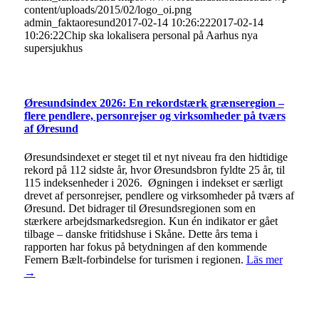
content/uploads/2015/02/logo_oi.png
admin_faktaoresund
2017-02-14 10:26:22
2017-02-14
10:26:22
Chip ska lokalisera personal på Aarhus nya
supersjukhus
Øresundsindex 2026: En rekordstærk grænseregion –
flere pendlere, personrejser og virksomheder på tværs
af Øresund
Øresundsindexet er steget til et nyt niveau fra den hidtidige
rekord på 112 sidste år, hvor Øresundsbron fyldte 25 år, til
115 indeksenheder i 2026. Øgningen i indekset er særligt
drevet af personrejser, pendlere og virksomheder på tværs af
Øresund. Det bidrager til Øresundsregionen som en
stærkere arbejdsmarkedsregion. Kun én indikator er gået
tilbage – danske fritidshuse i Skåne. Dette års tema i
rapporten har fokus på betydningen af den kommende
Femern Bælt-forbindelse for turismen i regionen.
Läs mer
→