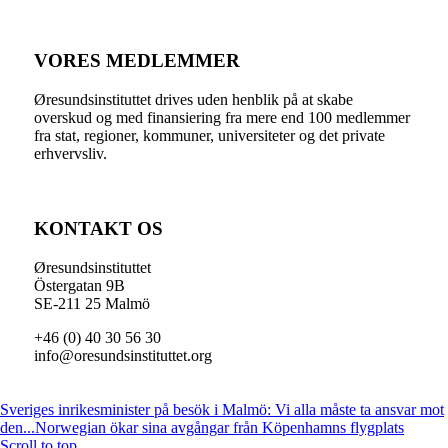
VORES MEDLEMMER
Øresundsinstituttet drives uden henblik på at skabe
overskud og med finansiering fra mere end 100 medlemmer
fra stat, regioner, kommuner, universiteter og det private
erhvervsliv.
KONTAKT OS
Øresundsinstituttet
Östergatan 9B
SE-211 25 Malmö
+46 (0) 40 30 56 30
info@oresundsinstituttet.org
Sveriges inrikesminister på besök i Malmö: Vi alla måste ta ansvar mot
den...
Norwegian ökar sina avgångar från Köpenhamns flygplats
Scroll to top