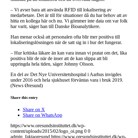
– Vi avser bara att använda RFID till lokalisering av
medarbetare. Det är till för situationer då du har behov att av
hitta en kollega här och nu. Vi gömmer inte data om var folk
har varit, säger han till Danske Bioanalytikere.
Han menar också att personalen ofta blir mer positiva till
lokaliseringslösningen när de satt sig in i hur det fungerar.
– Hur kritiska läkare än kan vara innan vi pratat om det, lika
positiva blir de när de inser att de kan slippa att bli
uppringda hela tiden, säger Johnny Olsson.
En del av Det Nye Universitetshospital i Aarhus invigdes
under 2016 och hela sjukhuset förväntas vara i bruk 2019.
(News Øresund)
Share this entry
Share on X
Share on WhatsApp
https://www.oresundsinstituttet.dk/wp-
content/uploads/2015/02/logo_oi.png
0
0
admin_faktaoresund
https://www.oresundsinstituttet.dk/wp-