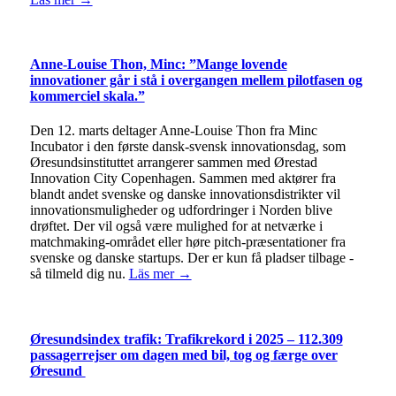
Anne-Louise Thon, Minc: ”Mange lovende
innovationer går i stå i overgangen mellem pilotfasen og
kommerciel skala.”
Den 12. marts deltager Anne-Louise Thon fra Minc
Incubator i den første dansk-svensk innovationsdag, som
Øresundsinstituttet arrangerer sammen med Ørestad
Innovation City Copenhagen. Sammen med aktører fra
blandt andet svenske og danske innovationsdistrikter vil
innovationsmuligheder og udfordringer i Norden blive
drøftet. Der vil også være mulighed for at netværke i
matchmaking-området eller høre pitch-præsentationer fra
svenske og danske startups. Der er kun få pladser tilbage -
så tilmeld dig nu.
Läs mer →
Øresundsindex trafik: Trafikrekord i 2025 – 112.309
passagerrejser om dagen med bil, tog og færge over
Øresund