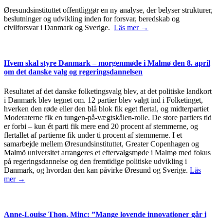
Øresundsinstituttet offentliggør en ny analyse, der belyser strukturer,
beslutninger og udvikling inden for forsvar, beredskab og
civilforsvar i Danmark og Sverige.
Läs mer →
Hvem skal styre Danmark – morgenmøde i Malmø den 8. april
om det danske valg og regeringsdannelsen
Resultatet af det danske folketingsvalg blev, at det politiske landkort
i Danmark blev tegnet om. 12 partier blev valgt ind i Folketinget,
hverken den røde eller den blå blok fik eget flertal, og midterpartiet
Moderaterne fik en tungen-på-vægtskålen-rolle. De store partiers tid
er forbi – kun ét parti fik mere end 20 procent af stemmerne, og
flertallet af partierne fik under ti procent af stemmerne. I et
samarbejde mellem Øresundsinstituttet, Greater Copenhagen og
Malmö universitet arrangeres et eftervalgsmøde i Malmø med fokus
på regeringsdannelse og den fremtidige politiske udvikling i
Danmark, og hvordan den kan påvirke Øresund og Sverige.
Läs
mer →
Anne-Louise Thon, Minc: ”Mange lovende innovationer går i