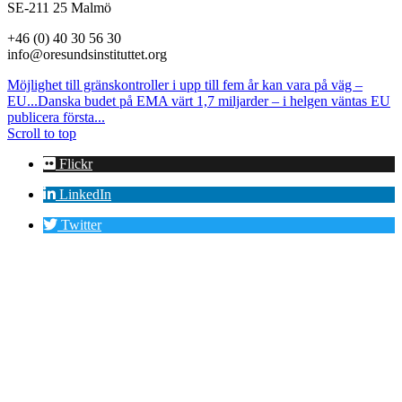
SE-211 25 Malmö
+46 (0) 40 30 56 30
info@oresundsinstituttet.org
Möjlighet till gränskontroller i upp till fem år kan vara på väg –
EU...
Danska budet på EMA värt 1,7 miljarder – i helgen väntas EU
publicera första...
Scroll to top
Flickr
LinkedIn
Twitter