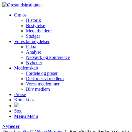
Om os
Historik
Bestyrelse
Medarbejdere
Stadgar
Vores kerneydelser
Fakta
Analyse
Netværk og konference
Nyheder
Medlemskab
Fordele og priser
Derfor er vi medlem
Vores medlemmer
Bliv medlem
Presse
Kontakt os
Søg
Menu
Menu
Nyheder
Du er her:
Start
1
/
NewsØresund
2
/
Bud värt 33 miljarder på danska