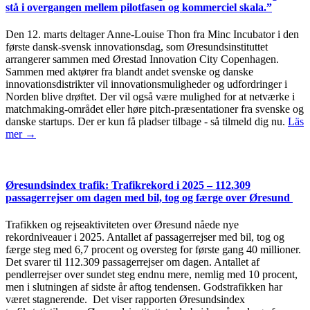
stå i overgangen mellem pilotfasen og kommerciel skala.”
Den 12. marts deltager Anne-Louise Thon fra Minc Incubator i den
første dansk-svensk innovationsdag, som Øresundsinstituttet
arrangerer sammen med Ørestad Innovation City Copenhagen.
Sammen med aktører fra blandt andet svenske og danske
innovationsdistrikter vil innovationsmuligheder og udfordringer i
Norden blive drøftet. Der vil også være mulighed for at netværke i
matchmaking-området eller høre pitch-præsentationer fra svenske og
danske startups. Der er kun få pladser tilbage - så tilmeld dig nu.
Läs
mer →
Øresundsindex trafik: Trafikrekord i 2025 – 112.309
passagerrejser om dagen med bil, tog og færge over Øresund
Trafikken og rejseaktiviteten over Øresund nåede nye
rekordniveauer i 2025. Antallet af passagerrejser med bil, tog og
færge steg med 6,7 procent og oversteg for første gang 40 millioner.
Det svarer til 112.309 passagerrejser om dagen. Antallet af
pendlerrejser over sundet steg endnu mere, nemlig med 10 procent,
men i slutningen af sidste år aftog tendensen. Godstrafikken har
været stagnerende. Det viser rapporten Øresundsindex