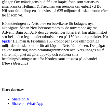
gånger. Om måndagens bud från en kapitalfond som startats av
amerikanska Hellman & Friedman går igenom kan enbart vd Bo
Nilsson räkna ihop en aktievinst på 625 miljoner danska kronor efter
tre år som vd.
Börsnoteringen av Nets blev en besvikelse för bolagets nya
aktieägare. Sedan Nets börsnoterades av de nuvarande ägarna
Advent, Bain och ATP den 23 september förra året har aktien i stort
sett hela tiden legat under utbudskursen på 150 kronor per aktier. Nu
bjuder
Hellman & Friedman 165 kronor per aktie eller totalt 33
miljarder danska kronor för att köpa ut Nets från börsen. Det pågår
en konsolidering inom betalningsbranschen och Nets uppges nu få
större möjlighet att göra uppköp och etablera sina
betalningslösningar utanför Norden samt att satsa på e-handel.
(News Øresund)
Share this entry
Share on X
Share on WhatsApp