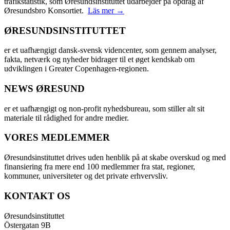
trafikstatistik, som Øresundsinstituttet udarbejder på opdrag af
Øresundsbro Konsortiet.
Läs mer →
ØRESUNDSINSTITUTTET
er et uafhængigt dansk-svensk videncenter, som gennem analyser,
fakta, netværk og nyheder bidrager til et øget kendskab om
udviklingen i Greater Copenhagen-regionen.
NEWS ØRESUND
er et uafhængigt og non-profit nyhedsbureau, som stiller alt sit
materiale til rådighed for andre medier.
VORES MEDLEMMER
Øresundsinstituttet drives uden henblik på at skabe overskud og med
finansiering fra mere end 100 medlemmer fra stat, regioner,
kommuner, universiteter og det private erhvervsliv.
KONTAKT OS
Øresundsinstituttet
Östergatan 9B