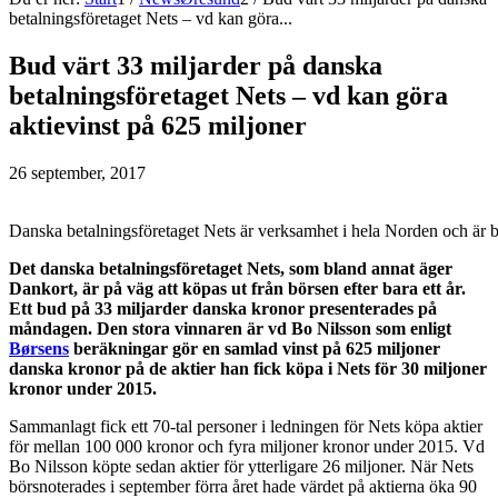
betalningsföretaget Nets – vd kan göra...
Bud värt 33 miljarder på danska
betalningsföretaget Nets – vd kan göra
aktievinst på 625 miljoner
26 september, 2017
Danska betalningsföretaget Nets är verksamhet i hela Norden och är b
Det danska betalningsföretaget Nets, som bland annat äger
Dankort, är på väg att köpas ut från börsen efter bara ett år.
Ett bud på 33 miljarder danska kronor presenterades på
måndagen. Den stora vinnaren är vd Bo Nilsson som enligt
Børsens
beräkningar gör en samlad vinst på 625 miljoner
danska kronor på de aktier han fick köpa i Nets för 30 miljoner
kronor under 2015.
Sammanlagt fick ett 70-tal personer i ledningen för Nets köpa aktier
för mellan 100 000 kronor och fyra miljoner kronor under 2015. Vd
Bo Nilsson köpte sedan aktier för ytterligare 26 miljoner. När Nets
börsnoterades i september förra året hade värdet på aktierna öka 90