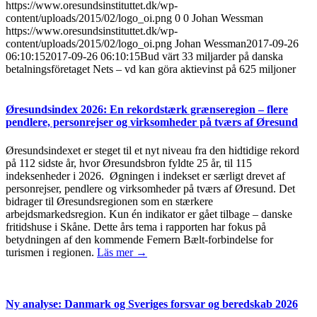
https://www.oresundsinstituttet.dk/wp-
content/uploads/2015/02/logo_oi.png
0
0
Johan Wessman
https://www.oresundsinstituttet.dk/wp-
content/uploads/2015/02/logo_oi.png
Johan Wessman
2017-09-26
06:10:15
2017-09-26 06:10:15
Bud värt 33 miljarder på danska
betalningsföretaget Nets – vd kan göra aktievinst på 625 miljoner
Øresundsindex 2026: En rekordstærk grænseregion – flere
pendlere, personrejser og virksomheder på tværs af Øresund
Øresundsindexet er steget til et nyt niveau fra den hidtidige rekord
på 112 sidste år, hvor Øresundsbron fyldte 25 år, til 115
indeksenheder i 2026. Øgningen i indekset er særligt drevet af
personrejser, pendlere og virksomheder på tværs af Øresund. Det
bidrager til Øresundsregionen som en stærkere
arbejdsmarkedsregion. Kun én indikator er gået tilbage – danske
fritidshuse i Skåne. Dette års tema i rapporten har fokus på
betydningen af den kommende Femern Bælt-forbindelse for
turismen i regionen.
Läs mer →
Ny analyse: Danmark og Sveriges forsvar og beredskab 2026