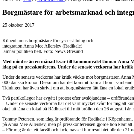
Borgmästare för arbetsmarknad och integra
25 oktober, 2017
Köpenhamns borgmästare för sysselsättning och
integration Anna Mee Allerslev (Radikale)
lämnar politiken helt. Foto: News Øresund
Med mindre än en månad kvar till kommunvalet lämnar Anna Me
idag på en presskonferens. Under de senaste veckorna har kritik 
Under de senaste veckorna har kritik väckts mot borgmästaren Anna Me
000 danska kronor. Dessutom har det kommit fram att hon i samband m
Tidningen har även skrivit om att borgmästaren fått låna en lokal gra
Två partikollegor har avgått i protest efter avslöjandena – ordför
– Under de senaste veckorna har det varit mycket svårt för mig att ku
okej att låna en lokal på Rådhuset till mitt bröllop den 26 augusti 
Tommy Petersen, som idag är ordförande för Radikale i Köpenhamn, tar 
på Anna Mee Allerslev, men på presskonferensen gjorde hon klart att 
– För mig är det ett farväl och tack, oavsett hur resultatet blir den 21