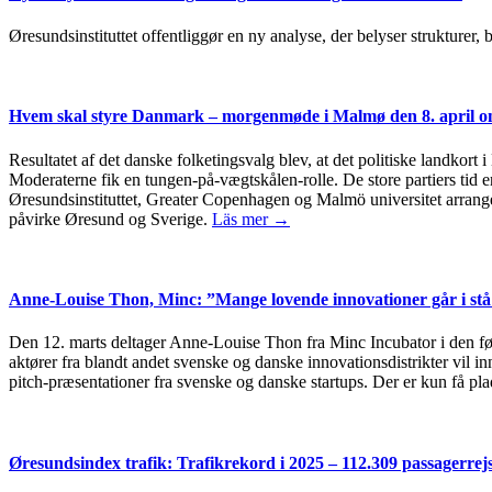
Øresundsinstituttet offentliggør en ny analyse, der belyser strukturer
Hvem skal styre Danmark – morgenmøde i Malmø den 8. april om
Resultatet af det danske folketingsvalg blev, at det politiske landkort 
Moderaterne fik en tungen-på-vægtskålen-rolle. De store partiers tid er
Øresundsinstituttet, Greater Copenhagen og Malmö universitet arrang
påvirke Øresund og Sverige.
Läs mer →
Anne-Louise Thon, Minc: ”Mange lovende innovationer går i stå 
Den 12. marts deltager Anne-Louise Thon fra Minc Incubator i den 
aktører fra blandt andet svenske og danske innovationsdistrikter vil 
pitch-præsentationer fra svenske og danske startups. Der er kun få plad
Øresundsindex trafik: Trafikrekord i 2025 – 112.309 passagerre