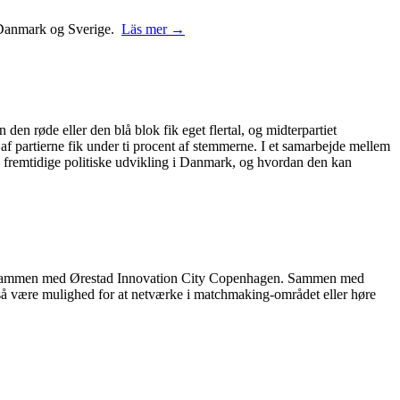
 i Danmark og Sverige.
Läs mer →
 den røde eller den blå blok fik eget flertal, og midterpartiet
 af partierne fik under ti procent af stemmerne. I et samarbejde mellem
 fremtidige politiske udvikling i Danmark, og hvordan den kan
rer sammen med Ørestad Innovation City Copenhagen. Sammen med
også være mulighed for at netværke i matchmaking-området eller høre