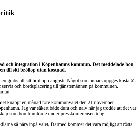
ritik
knad och integration i Köpenhamns kommun. Det meddelade hon
till sitt bröllop utan kostnad.
gratis till sitt bröllop i augusti. Något som annars uppges kosta 65
 servis och bordsplacering till tjänstemännen på kommunen.
ommun.
ch det knappt en månad före kommunvalet den 21 november.
öpenhamn. Jag var säkert både dum och naiv när jag trodde att det var
udskap som hon framförde under presskonferensen idag.
dlarna så nära inpå valet. Därmed kommer det vara möjligt att rösta