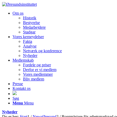
Om os
Historik
Bestyrelse
Medarbejdere
Stadgar
Vores kerneydelser
Fakta
Analyse
Netværk og konference
Nyheder
Medlemskab
Fordele og priser
Derfor er vi medlem
Vores medlemmer
Bliv medlem
Presse
Kontakt os
Søg
Menu
Menu
Nyheder
Du er her:
Start
1
/
NewsØresund
2
/
Borgmästare för arbetsmarknad och