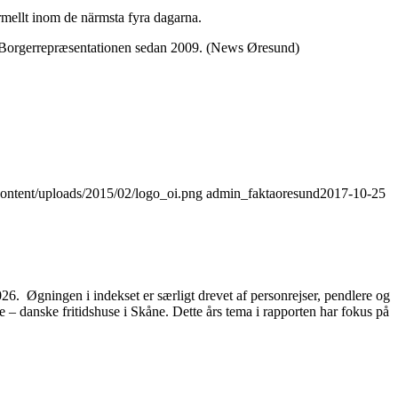
ormellt inom de närmsta fyra dagarna.
 i Borgerrepræsentationen sedan 2009. (News Øresund)
content/uploads/2015/02/logo_oi.png
admin_faktaoresund
2017-10-25
2026. Øgningen i indekset er særligt drevet af personrejser, pendlere og
– danske fritidshuse i Skåne. Dette års tema i rapporten har fokus på