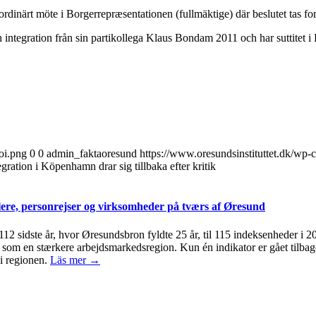
aordinärt möte i Borgerrepræsentationen (fullmäktige) där beslutet tas f
integration från sin partikollega Klaus Bondam 2011 och har suttitet
oi.png
0
0
admin_faktaoresund
https://www.oresundsinstituttet.dk/wp-
ration i Köpenhamn drar sig tillbaka efter kritik
ere, personrejser og virksomheder på tværs af Øresund
 112 sidste år, hvor Øresundsbron fyldte 25 år, til 115 indeksenheder i 
om en stærkere arbejdsmarkedsregion. Kun én indikator er gået tilbage 
i regionen.
Läs mer →