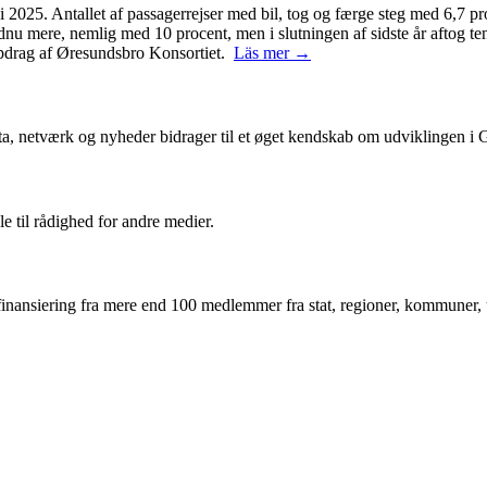
2025. Antallet af passagerrejser med bil, tog og færge steg med 6,7 pro
ndnu mere, nemlig med 10 procent, men i slutningen af sidste år aftog 
 opdrag af Øresundsbro Konsortiet.
Läs mer →
ta, netværk og nyheder bidrager til et øget kendskab om udviklingen i
le til rådighed for andre medier.
inansiering fra mere end 100 medlemmer fra stat, regioner, kommuner, un