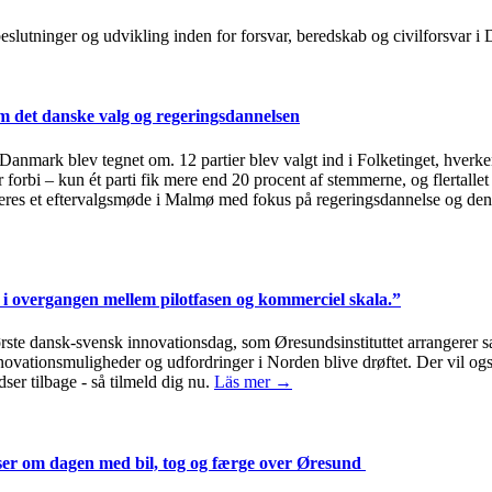
, beslutninger og udvikling inden for forsvar, beredskab og civilforsvar
 det danske valg og regeringsdannelsen
i Danmark blev tegnet om. 12 partier blev valgt ind i Folketinget, hverken
 forbi – kun ét parti fik mere end 20 procent af stemmerne, og flertallet
eres et eftervalgsmøde i Malmø med fokus på regeringsdannelse og den
i overgangen mellem pilotfasen og kommerciel skala.”
første dansk-svensk innovationsdag, som Øresundsinstituttet arrange
innovationsmuligheder og udfordringer i Norden blive drøftet. Der vil 
ser tilbage - så tilmeld dig nu.
Läs mer →
jser om dagen med bil, tog og færge over Øresund