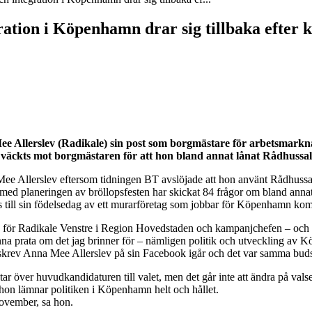
tion i Köpenhamn drar sig tillbaka efter k
e Allerslev (Radikale) sin post som borgmästare för arbetsmar
väckts mot borgmästaren för att hon bland annat lånat Rådhussalen 
e Allerslev eftersom tidningen BT avslöjade att hon använt Rådhussalen 
ed planeringen av bröllopsfesten har skickat 84 frågor om bland annat
tis till sin födelsedag av ett murarföretag som jobbar för Köpenhamn k
anden för Radikale Venstre i Region Hovedstaden och kampanjchefen – o
nna prata om det jag brinner för – nämligen politik och utveckling av K
i år, skrev Anna Mee Allerslev på sin Facebook igår och det var samma b
över huvudkandidaturen till valet, men det går inte att ändra på valse
hon lämnar politiken i Köpenhamn helt och hållet.
 november, sa hon.