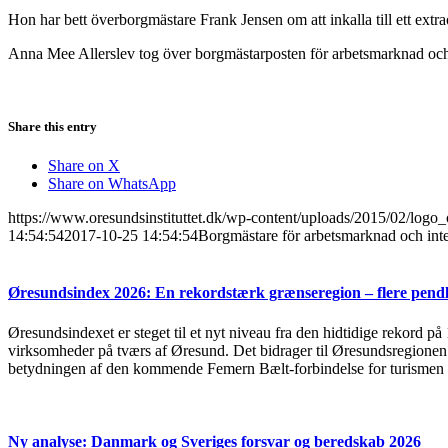
Hon har bett överborgmästare Frank Jensen om att inkalla till ett extr
Anna Mee Allerslev tog över borgmästarposten för arbetsmarknad och 
Share this entry
Share on X
Share on WhatsApp
https://www.oresundsinstituttet.dk/wp-content/uploads/2015/02/logo_
14:54:54
2017-10-25 14:54:54
Borgmästare för arbetsmarknad och integ
Øresundsindex 2026: En rekordstærk grænseregion – flere pendl
Øresundsindexet er steget til et nyt niveau fra den hidtidige rekord på
virksomheder på tværs af Øresund. Det bidrager til Øresundsregionen s
betydningen af den kommende Femern Bælt-forbindelse for turismen 
Ny analyse: Danmark og Sveriges forsvar og beredskab 2026