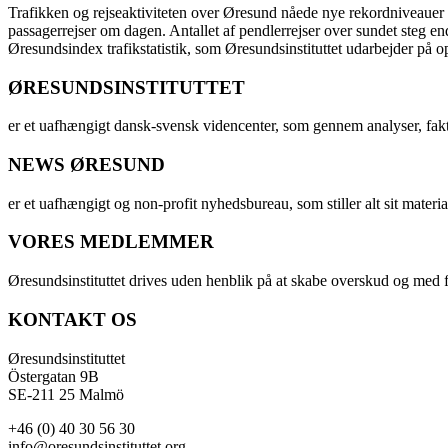
Trafikken og rejseaktiviteten over Øresund nåede nye rekordniveauer i 
passagerrejser om dagen. Antallet af pendlerrejser over sundet steg e
Øresundsindex trafikstatistik, som Øresundsinstituttet udarbejder på
ØRESUNDSINSTITUTTET
er et uafhængigt dansk-svensk videncenter, som gennem analyser, fak
NEWS ØRESUND
er et uafhængigt og non-profit nyhedsbureau, som stiller alt sit materia
VORES MEDLEMMER
Øresundsinstituttet drives uden henblik på at skabe overskud og med f
KONTAKT OS
Øresundsinstituttet
Östergatan 9B
SE-211 25 Malmö
+46 (0) 40 30 56 30
info@oresundsinstituttet.org