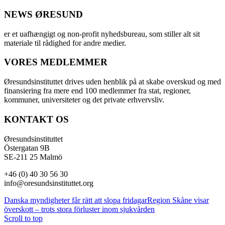
NEWS ØRESUND
er et uafhængigt og non-profit nyhedsbureau, som stiller alt sit
materiale til rådighed for andre medier.
VORES MEDLEMMER
Øresundsinstituttet drives uden henblik på at skabe overskud og med
finansiering fra mere end 100 medlemmer fra stat, regioner,
kommuner, universiteter og det private erhvervsliv.
KONTAKT OS
Øresundsinstituttet
Östergatan 9B
SE-211 25 Malmö
+46 (0) 40 30 56 30
info@oresundsinstituttet.org
Danska myndigheter får rätt att slopa fridagar
Region Skåne visar
överskott – trots stora förluster inom sjukvården
Scroll to top