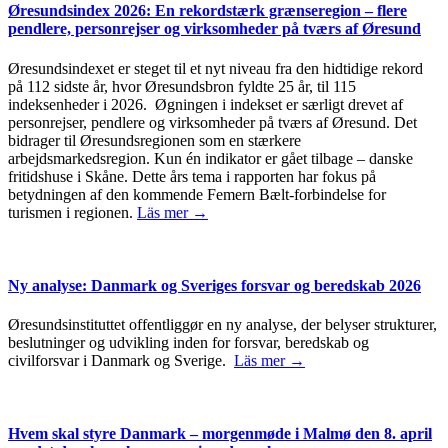
Øresundsindex 2026: En rekordstærk grænseregion – flere
pendlere, personrejser og virksomheder på tværs af Øresund
Øresundsindexet er steget til et nyt niveau fra den hidtidige rekord
på 112 sidste år, hvor Øresundsbron fyldte 25 år, til 115
indeksenheder i 2026. Øgningen i indekset er særligt drevet af
personrejser, pendlere og virksomheder på tværs af Øresund. Det
bidrager til Øresundsregionen som en stærkere
arbejdsmarkedsregion. Kun én indikator er gået tilbage – danske
fritidshuse i Skåne. Dette års tema i rapporten har fokus på
betydningen af den kommende Femern Bælt-forbindelse for
turismen i regionen.
Läs mer →
Ny analyse: Danmark og Sveriges forsvar og beredskab 2026
Øresundsinstituttet offentliggør en ny analyse, der belyser strukturer,
beslutninger og udvikling inden for forsvar, beredskab og
civilforsvar i Danmark og Sverige.
Läs mer →
Hvem skal styre Danmark – morgenmøde i Malmø den 8. april