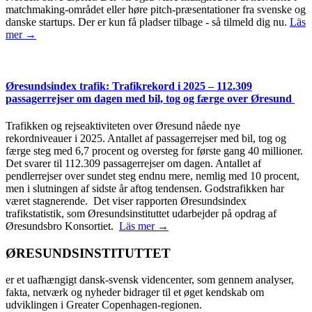
matchmaking-området eller høre pitch-præsentationer fra svenske og
danske startups. Der er kun få pladser tilbage - så tilmeld dig nu.
Läs
mer →
Øresundsindex trafik: Trafikrekord i 2025 – 112.309
passagerrejser om dagen med bil, tog og færge over Øresund
Trafikken og rejseaktiviteten over Øresund nåede nye
rekordniveauer i 2025. Antallet af passagerrejser med bil, tog og
færge steg med 6,7 procent og oversteg for første gang 40 millioner.
Det svarer til 112.309 passagerrejser om dagen. Antallet af
pendlerrejser over sundet steg endnu mere, nemlig med 10 procent,
men i slutningen af sidste år aftog tendensen. Godstrafikken har
været stagnerende. Det viser rapporten Øresundsindex
trafikstatistik, som Øresundsinstituttet udarbejder på opdrag af
Øresundsbro Konsortiet.
Läs mer →
ØRESUNDSINSTITUTTET
er et uafhængigt dansk-svensk videncenter, som gennem analyser,
fakta, netværk og nyheder bidrager til et øget kendskab om
udviklingen i Greater Copenhagen-regionen.