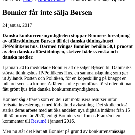
Bonnier får inte sälja Børsen
24 januar, 2017
Danska konkurrensmyndigheten stoppar Bonniers försäljning
av affärstidningen Børsen till det danska tidningshuset
JP/Politikens hus. Därmed tvingas Bonnier behålla 50,1 procent
av den danska affärstidningen, skriver både svenska och
danska medier.
I januari 2016 meddelade Bonnier att de säljer Børsen till Danmarks
största tidningshus JP/Politikens Hus, en sammanslagning som ger
ut Jyllands-Posten och Politiken, för en köpeskilling på knappt en
miljard svenska kronor. Affären skulle genomföras först efter att man
fått grönt ljus från danska konkurrensmyndigheten.
Bonnier såg affären som en del i att mobilisera resurser inför
fortsatta investeringar med förbättrad avkastning. Det skulle också
stärka deras arbete med att öka andelen nya digitala intäkter från 15
till 50 procent år 2020, enligt Bonniers vd Tomas Franzén i en
kommentar till
Resumé
i januari 2016.
Men nu står det klart att Bonnier på grund av konkurrensmässiga