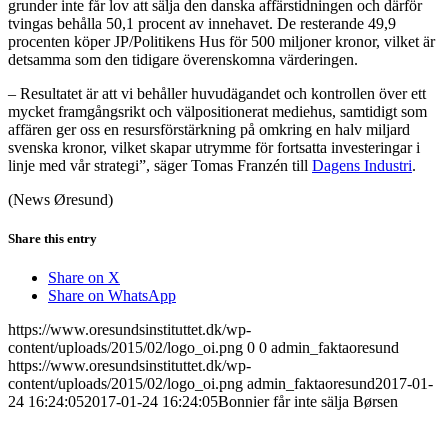
grunder inte får lov att sälja den danska affärstidningen och därför
tvingas behålla 50,1 procent av innehavet. De resterande 49,9
procenten köper JP/Politikens Hus för 500 miljoner kronor, vilket är
detsamma som den tidigare överenskomna värderingen.
– Resultatet är att vi behåller huvudägandet och kontrollen över ett
mycket framgångsrikt och välpositionerat mediehus, samtidigt som
affären ger oss en resursförstärkning på omkring en halv miljard
svenska kronor, vilket skapar utrymme för fortsatta investeringar i
linje med vår strategi”, säger Tomas Franzén till
Dagens Industri
.
(News Øresund)
Share this entry
Share on X
Share on WhatsApp
https://www.oresundsinstituttet.dk/wp-
content/uploads/2015/02/logo_oi.png
0
0
admin_faktaoresund
https://www.oresundsinstituttet.dk/wp-
content/uploads/2015/02/logo_oi.png
admin_faktaoresund
2017-01-
24 16:24:05
2017-01-24 16:24:05
Bonnier får inte sälja Børsen