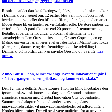
om det danske valg og regeringsdannelsen
Resultatet af det danske folketingsvalg blev, at det politiske landkort
i Danmark blev tegnet om. 12 partier blev valgt ind i Folketinget,
hverken den røde eller den blå blok fik eget flertal, og midterpartiet
Moderaterne fik en tungen-på-vægtskålen-rolle. De store partiers tid
er forbi – kun ét parti fik mere end 20 procent af stemmerne, og
flertallet af partierne fik under ti procent af stemmerne. I et
samarbejde mellem Øresundsinstituttet, Greater Copenhagen og
Malmö universitet arrangeres et eftervalgsmøde i Malmø med fokus
på regeringsdannelse og den fremtidige politiske udvikling i
Danmark, og hvordan den kan påvirke Øresund og Sverige.
Läs
mer →
Anne-Louise Thon, Minc: ”Mange lovende innovationer går i
stå i overgangen mellem pilotfasen og kommerciel skala.”
Den 12. marts deltager Anne-Louise Thon fra Minc Incubator i den
første dansk-svensk innovationsdag, som Øresundsinstituttet
arrangerer sammen med Ørestad Innovation City Copenhagen.
Sammen med aktører fra blandt andet svenske og danske
innovationsdistrikter vil innovationsmuligheder og udfordringer i
Norden blive drøftet. Der vil også være mulighed for at netværke i