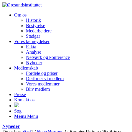
Om os
Historik
Bestyrelse
Medarbejdere
Stadgar
Vores kerneydelser
Fakta
Analyse
Netværk og konference
Nyheder
Medlemskab
Fordele og priser
Derfor er vi medlem
Vores medlemmer
Bliv medlem
Presse
Kontakt os
Søg
Menu
Menu
Nyheder
Du er her:
Start
1
/
NewsØresund
2
/
Bonnier får inte sälja Børsen