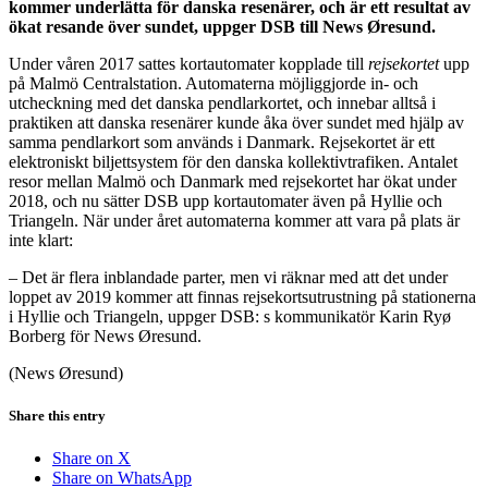
kommer underlätta för danska resenärer, och är ett resultat av
ökat resande över sundet, uppger DSB till News Øresund.
Under våren 2017 sattes kortautomater kopplade till
rejsekortet
upp
på Malmö Centralstation. Automaterna möjliggjorde in- och
utcheckning med det danska pendlarkortet, och innebar alltså i
praktiken att danska resenärer kunde åka över sundet med hjälp av
samma pendlarkort som används i Danmark. Rejsekortet är ett
elektroniskt biljettsystem för den danska kollektivtrafiken. Antalet
resor mellan Malmö och Danmark med rejsekortet har ökat under
2018, och nu sätter DSB upp kortautomater även på Hyllie och
Triangeln. När under året automaterna kommer att vara på plats är
inte klart:
– Det är flera inblandade parter, men vi räknar med att det under
loppet av 2019 kommer att finnas rejsekortsutrustning på stationerna
i Hyllie och Triangeln, uppger DSB: s kommunikatör Karin Ryø
Borberg för News Øresund.
(News Øresund)
Share this entry
Share on X
Share on WhatsApp