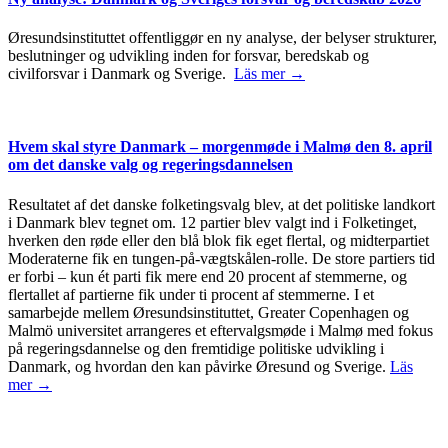
Øresundsinstituttet offentliggør en ny analyse, der belyser strukturer,
beslutninger og udvikling inden for forsvar, beredskab og
civilforsvar i Danmark og Sverige.
Läs mer →
Hvem skal styre Danmark – morgenmøde i Malmø den 8. april
om det danske valg og regeringsdannelsen
Resultatet af det danske folketingsvalg blev, at det politiske landkort
i Danmark blev tegnet om. 12 partier blev valgt ind i Folketinget,
hverken den røde eller den blå blok fik eget flertal, og midterpartiet
Moderaterne fik en tungen-på-vægtskålen-rolle. De store partiers tid
er forbi – kun ét parti fik mere end 20 procent af stemmerne, og
flertallet af partierne fik under ti procent af stemmerne. I et
samarbejde mellem Øresundsinstituttet, Greater Copenhagen og
Malmö universitet arrangeres et eftervalgsmøde i Malmø med fokus
på regeringsdannelse og den fremtidige politiske udvikling i
Danmark, og hvordan den kan påvirke Øresund og Sverige.
Läs
mer →