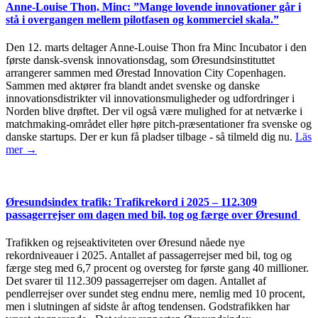
Anne-Louise Thon, Minc: ”Mange lovende innovationer går i
stå i overgangen mellem pilotfasen og kommerciel skala.”
Den 12. marts deltager Anne-Louise Thon fra Minc Incubator i den
første dansk-svensk innovationsdag, som Øresundsinstituttet
arrangerer sammen med Ørestad Innovation City Copenhagen.
Sammen med aktører fra blandt andet svenske og danske
innovationsdistrikter vil innovationsmuligheder og udfordringer i
Norden blive drøftet. Der vil også være mulighed for at netværke i
matchmaking-området eller høre pitch-præsentationer fra svenske og
danske startups. Der er kun få pladser tilbage - så tilmeld dig nu.
Läs
mer →
Øresundsindex trafik: Trafikrekord i 2025 – 112.309
passagerrejser om dagen med bil, tog og færge over Øresund
Trafikken og rejseaktiviteten over Øresund nåede nye
rekordniveauer i 2025. Antallet af passagerrejser med bil, tog og
færge steg med 6,7 procent og oversteg for første gang 40 millioner.
Det svarer til 112.309 passagerrejser om dagen. Antallet af
pendlerrejser over sundet steg endnu mere, nemlig med 10 procent,
men i slutningen af sidste år aftog tendensen. Godstrafikken har