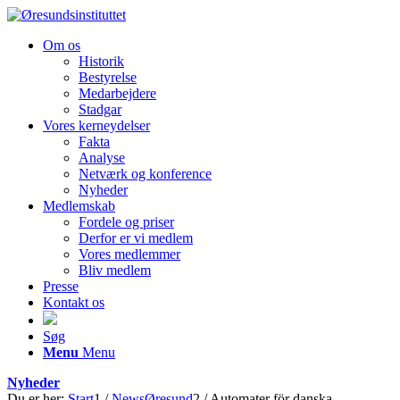
Om os
Historik
Bestyrelse
Medarbejdere
Stadgar
Vores kerneydelser
Fakta
Analyse
Netværk og konference
Nyheder
Medlemskab
Fordele og priser
Derfor er vi medlem
Vores medlemmer
Bliv medlem
Presse
Kontakt os
Søg
Menu
Menu
Nyheder
Du er her:
Start
1
/
NewsØresund
2
/
Automater för danska