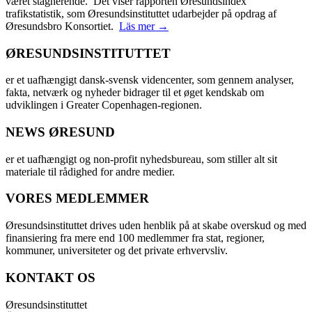
været stagnerende. Det viser rapporten Øresundsindex
trafikstatistik, som Øresundsinstituttet udarbejder på opdrag af
Øresundsbro Konsortiet.
Läs mer →
ØRESUNDSINSTITUTTET
er et uafhængigt dansk-svensk videncenter, som gennem analyser,
fakta, netværk og nyheder bidrager til et øget kendskab om
udviklingen i Greater Copenhagen-regionen.
NEWS ØRESUND
er et uafhængigt og non-profit nyhedsbureau, som stiller alt sit
materiale til rådighed for andre medier.
VORES MEDLEMMER
Øresundsinstituttet drives uden henblik på at skabe overskud og med
finansiering fra mere end 100 medlemmer fra stat, regioner,
kommuner, universiteter og det private erhvervsliv.
KONTAKT OS
Øresundsinstituttet