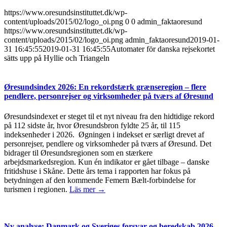
https://www.oresundsinstituttet.dk/wp-
content/uploads/2015/02/logo_oi.png
0
0
admin_faktaoresund
https://www.oresundsinstituttet.dk/wp-
content/uploads/2015/02/logo_oi.png
admin_faktaoresund
2019-01-
31 16:45:55
2019-01-31 16:45:55
Automater för danska rejsekortet
sätts upp på Hyllie och Triangeln
Øresundsindex 2026: En rekordstærk grænseregion – flere
pendlere, personrejser og virksomheder på tværs af Øresund
Øresundsindexet er steget til et nyt niveau fra den hidtidige rekord
på 112 sidste år, hvor Øresundsbron fyldte 25 år, til 115
indeksenheder i 2026. Øgningen i indekset er særligt drevet af
personrejser, pendlere og virksomheder på tværs af Øresund. Det
bidrager til Øresundsregionen som en stærkere
arbejdsmarkedsregion. Kun én indikator er gået tilbage – danske
fritidshuse i Skåne. Dette års tema i rapporten har fokus på
betydningen af den kommende Femern Bælt-forbindelse for
turismen i regionen.
Läs mer →
Ny analyse: Danmark og Sveriges forsvar og beredskab 2026