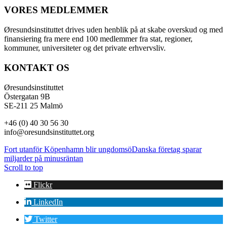
VORES MEDLEMMER
Øresundsinstituttet drives uden henblik på at skabe overskud og med
finansiering fra mere end 100 medlemmer fra stat, regioner,
kommuner, universiteter og det private erhvervsliv.
KONTAKT OS
Øresundsinstituttet
Östergatan 9B
SE-211 25 Malmö
+46 (0) 40 30 56 30
info@oresundsinstituttet.org
Fort utanför Köpenhamn blir ungdomsö
Danska företag sparar
miljarder på minusräntan
Scroll to top
Flickr
LinkedIn
Twitter