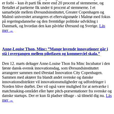
er forbi – kun ét parti fik mere end 20 procent af stemmerne, og
flertallet af partierne fik under ti procent af stemmerne. I et
samarbejde mellem Øresundsinstituttet, Greater Copenhagen og
Malmö universitet arrangeres et eftervalgsmøde i Malmø med fokus
på regeringsdannelse og den fremtidige politiske udvikling i
Danmark, og hvordan den kan påvirke Øresund og Sverige.
Läs
mer →
Anne-Louise Thon, Minc: ”Mange lovende innovationer går i
stå i overgangen mellem pilotfasen og kommerciel skala.”
Den 12. marts deltager Anne-Louise Thon fra Minc Incubator i den
første dansk-svensk innovationsdag, som Øresundsinstituttet
arrangerer sammen med Ørestad Innovation City Copenhagen.
Sammen med aktører fra blandt andet svenske og danske
innovationsdistrikter vil innovationsmuligheder og udfordringer i
Norden blive drøftet. Der vil også være mulighed for at netværke i
matchmaking-området eller høre pitch-præsentationer fra svenske og
danske startups. Der er kun få pladser tilbage - så tilmeld dig nu.
Läs
mer →