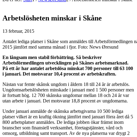
Arbetslösheten minskar i Skåne
13 februar, 2015
Antalet lediga platser i Skåne som anmäldes till Arbetsförmedlingen n
2015 jämfört med samma månad i fjor. Foto: News Øresund
En långsam men stabil förbättring. Så beskriver
Arbetsförmedlingen utvecklingen på Skånes arbetsmarknad.
På ett år har antalet arbetslösa minskat 700 personer till 63 100
i januari. Det motsvarar 10,4 procent av arbetskraften.
Nästan var femte skånsk ungdom i åldern 18 till 24 år är arbetslös.
Ungdomsarbetslösheten minskade i januari med 1 500 personer men
är fortsatt hög. 12 700 skånska ungdomar mellan 18 och 24 år var
utan arbete i januari. Det motsvarar 18,8 procent av ungdomarna.
Under januari anmälde de skånska arbetsgivarna 10 500 lediga
platser vilket är en kraftig ökning jämfört med januari förra året då 5
800 arbetsplatser anmäldes. De lediga jobben ökar främst inom
branscher som finansiell verksamhet, företagstjänster, vård och
omsorg, utbildning samt transport. Av de nya platserna var drygt 2