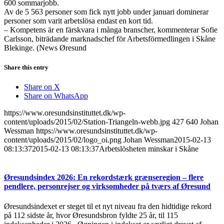
600 sommarjobb.
Av de 5 563 personer som fick nytt jobb under januari dominerar
personer som varit arbetslösa endast en kort tid.
– Kompetens är en färskvara i många branscher, kommenterar Sofie
Carlsson, biträdande marknadschef för Arbetsförmedlingen i Skåne
Blekinge. (News Øresund
Share this entry
Share on X
Share on WhatsApp
https://www.oresundsinstituttet.dk/wp-
content/uploads/2015/02/Station-Triangeln-webb.jpg
427
640
Johan
Wessman
https://www.oresundsinstituttet.dk/wp-
content/uploads/2015/02/logo_oi.png
Johan Wessman
2015-02-13
08:13:37
2015-02-13 08:13:37
Arbetslösheten minskar i Skåne
Øresundsindex 2026: En rekordstærk grænseregion – flere
pendlere, personrejser og virksomheder på tværs af Øresund
Øresundsindexet er steget til et nyt niveau fra den hidtidige rekord
på 112 sidste år, hvor Øresundsbron fyldte 25 år, til 115