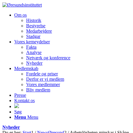
Om os
Historik
Bestyrelse
Medarbejdere
Stadgar
Vores kerneydelser
Fakta
Analyse
Netværk og konference
Nyheder
Medlemskab
Fordele og priser
Derfor er vi medlem
Vores medlemmer
Bliv medlem
Presse
Kontakt os
Søg
Menu
Menu
Nyheder
Du er her:
Start
1
/
NewsØresund
2
/
Arbetslösheten minskar i Skåne