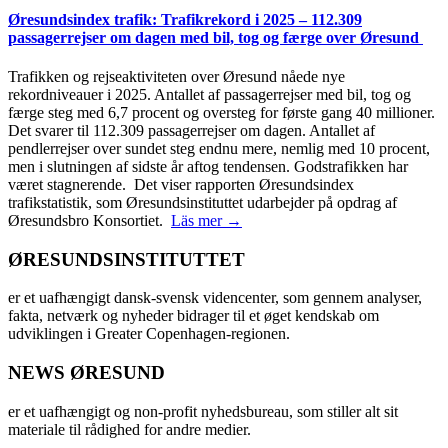
Øresundsindex trafik: Trafikrekord i 2025 – 112.309
passagerrejser om dagen med bil, tog og færge over Øresund
Trafikken og rejseaktiviteten over Øresund nåede nye
rekordniveauer i 2025. Antallet af passagerrejser med bil, tog og
færge steg med 6,7 procent og oversteg for første gang 40 millioner.
Det svarer til 112.309 passagerrejser om dagen. Antallet af
pendlerrejser over sundet steg endnu mere, nemlig med 10 procent,
men i slutningen af sidste år aftog tendensen. Godstrafikken har
været stagnerende. Det viser rapporten Øresundsindex
trafikstatistik, som Øresundsinstituttet udarbejder på opdrag af
Øresundsbro Konsortiet.
Läs mer →
ØRESUNDSINSTITUTTET
er et uafhængigt dansk-svensk videncenter, som gennem analyser,
fakta, netværk og nyheder bidrager til et øget kendskab om
udviklingen i Greater Copenhagen-regionen.
NEWS ØRESUND
er et uafhængigt og non-profit nyhedsbureau, som stiller alt sit
materiale til rådighed for andre medier.