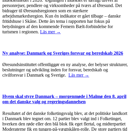
indeksenheder i 2026. Øgningen i indekset er særligt drevet af
personrejser, pendlere og virksomheder på tværs af Øresund. Det
bidrager til Øresundsregionen som en stærkere
arbejdsmarkedsregion. Kun én indikator er gået tilbage – danske
fritidshuse i Skåne. Dette års tema i rapporten har fokus på
betydningen af den kommende Femern Bælt-forbindelse for
turismen i regionen.
Läs mer →
Ny analyse: Danmark og Sveriges forsvar og beredskab 2026
Øresundsinstituttet offentliggør en ny analyse, der belyser strukturer,
beslutninger og udvikling inden for forsvar, beredskab og
civilforsvar i Danmark og Sverige.
Läs mer →
Hvem skal styre Danmark – morgenmøde i Malmø den 8. april
om det danske valg og regeringsdannelsen
Resultatet af det danske folketingsvalg blev, at det politiske landkort
i Danmark blev tegnet om. 12 partier blev valgt ind i Folketinget,
hverken den røde eller den blå blok fik eget flertal, og midterpartiet
Moderaterne fik en tungen-på-vægtskålen-rolle. De store partiers tid