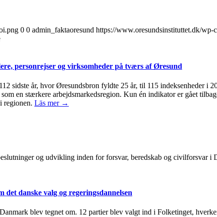
oi.png
0
0
admin_faktaoresund
https://www.oresundsinstituttet.dk/wp-
e
ere, personrejser og virksomheder på tværs af Øresund
 112 sidste år, hvor Øresundsbron fyldte 25 år, til 115 indeksenheder i 
om en stærkere arbejdsmarkedsregion. Kun én indikator er gået tilbage 
i regionen.
Läs mer →
, beslutninger og udvikling inden for forsvar, beredskab og civilforsvar
 det danske valg og regeringsdannelsen
i Danmark blev tegnet om. 12 partier blev valgt ind i Folketinget, hverken