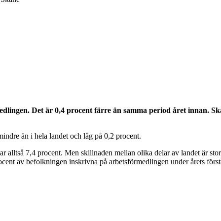
edlingen. Det är 0,4 procent färre än samma period året innan. Sk
ndre än i hela landet och låg på 0,2 procent.
 alltså 7,4 procent. Men skillnaden mellan olika delar av landet är stor
procent av befolkningen inskrivna på arbetsförmedlingen under årets för