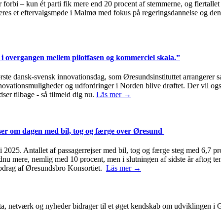
 forbi – kun ét parti fik mere end 20 procent af stemmerne, og flertallet
eres et eftervalgsmøde i Malmø med fokus på regeringsdannelse og den
i overgangen mellem pilotfasen og kommerciel skala.”
første dansk-svensk innovationsdag, som Øresundsinstituttet arrange
innovationsmuligheder og udfordringer i Norden blive drøftet. Der vil 
ser tilbage - så tilmeld dig nu.
Läs mer →
jser om dagen med bil, tog og færge over Øresund
2025. Antallet af passagerrejser med bil, tog og færge steg med 6,7 pro
ndnu mere, nemlig med 10 procent, men i slutningen af sidste år aftog 
 opdrag af Øresundsbro Konsortiet.
Läs mer →
ta, netværk og nyheder bidrager til et øget kendskab om udviklingen i