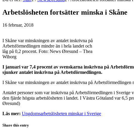
Arbetslösheten fortsätter minska i Skåne
16 februar, 2018
I Skåne var minskningen av antalet inskrivna på
Arbetsförmedlingen mindre än i hela landet och
låg på 0,2 procent. Foto: News Øresund – Thea
Wiborg
I januari var 7,4 procent av svenskarna inskrivna på Arbetsförm
sjunker antalet inskrivna på Arbetsförmedlingen.
I Skåne var minskningen av antalet inskrivna på Arbetsförmedlingen mi
Antalet personer som var inskrivna på Arbetsförmedlingen i Sverige var
den fjärde högsta arbetslösheten i landet. I Västra Götaland var 6,5 
Øresund)
Läs mer:
Ungdomsarbetslösheten minskar i Sverige
Share this entry