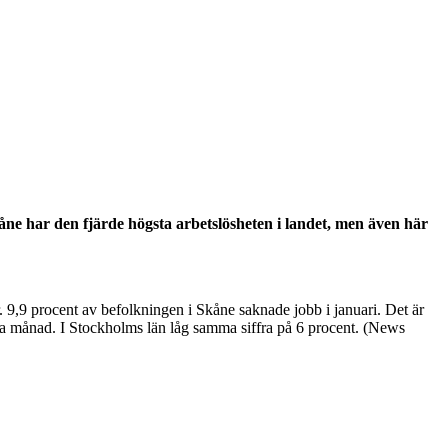
åne har den fjärde högsta arbetslösheten i landet, men även här
. 9,9 procent av befolkningen i Skåne saknade jobb i januari. Det är
sta månad. I Stockholms län låg samma siffra på 6 procent. (News