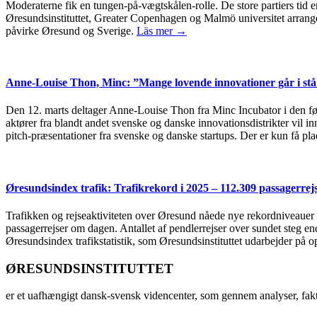
Moderaterne fik en tungen-på-vægtskålen-rolle. De store partiers tid er
Øresundsinstituttet, Greater Copenhagen og Malmö universitet arrang
påvirke Øresund og Sverige.
Läs mer →
Anne-Louise Thon, Minc: ”Mange lovende innovationer går i stå 
Den 12. marts deltager Anne-Louise Thon fra Minc Incubator i den 
aktører fra blandt andet svenske og danske innovationsdistrikter vil 
pitch-præsentationer fra svenske og danske startups. Der er kun få plad
Øresundsindex trafik: Trafikrekord i 2025 – 112.309 passagerre
Trafikken og rejseaktiviteten over Øresund nåede nye rekordniveauer i 
passagerrejser om dagen. Antallet af pendlerrejser over sundet steg e
Øresundsindex trafikstatistik, som Øresundsinstituttet udarbejder på
ØRESUNDSINSTITUTTET
er et uafhængigt dansk-svensk videncenter, som gennem analyser, fak