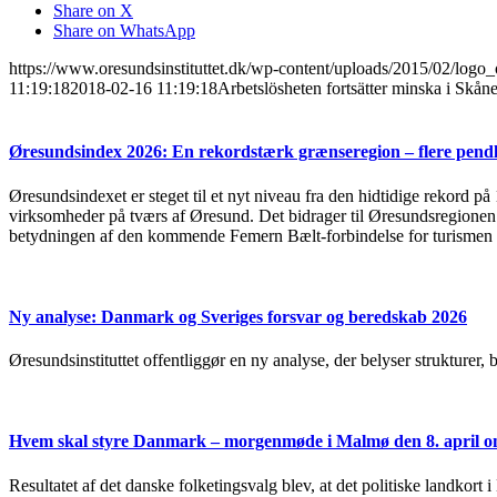
Share on X
Share on WhatsApp
https://www.oresundsinstituttet.dk/wp-content/uploads/2015/02/logo_
11:19:18
2018-02-16 11:19:18
Arbetslösheten fortsätter minska i Skån
Øresundsindex 2026: En rekordstærk grænseregion – flere pendl
Øresundsindexet er steget til et nyt niveau fra den hidtidige rekord på
virksomheder på tværs af Øresund. Det bidrager til Øresundsregionen s
betydningen af den kommende Femern Bælt-forbindelse for turismen 
Ny analyse: Danmark og Sveriges forsvar og beredskab 2026
Øresundsinstituttet offentliggør en ny analyse, der belyser strukturer
Hvem skal styre Danmark – morgenmøde i Malmø den 8. april om
Resultatet af det danske folketingsvalg blev, at det politiske landkort 