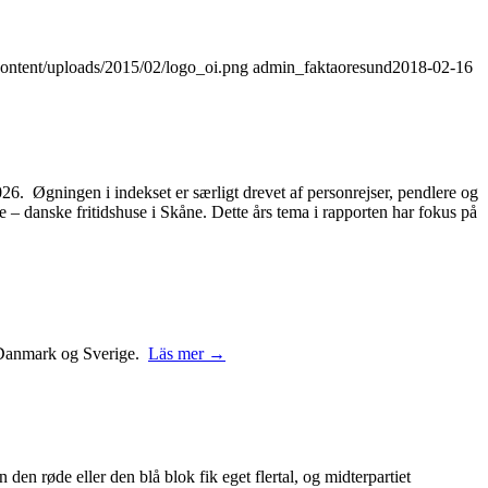
content/uploads/2015/02/logo_oi.png
admin_faktaoresund
2018-02-16
2026. Øgningen i indekset er særligt drevet af personrejser, pendlere og
– danske fritidshuse i Skåne. Dette års tema i rapporten har fokus på
 i Danmark og Sverige.
Läs mer →
 den røde eller den blå blok fik eget flertal, og midterpartiet