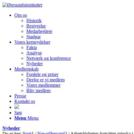
Om os
Historik
Bestyrelse
Medarbejdere
Stadgar
Vores kerneydelser
Fakta
Analyse
Netværk og konference
Nyheder
Medlemskab
Fordele og priser
Derfor er vi medlem
Vores medlemmer
Bliv medlem
Presse
Kontakt os
Søg
Menu
Menu
Nyheder
Du er her:
Start
1
/
NewsØresund
2
/
Arbetslösheten fortsätter minska 