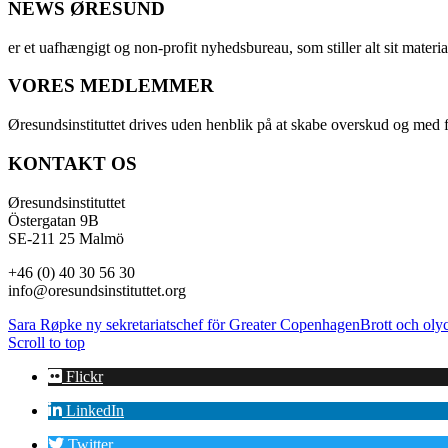
NEWS ØRESUND
er et uafhængigt og non-profit nyhedsbureau, som stiller alt sit materia
VORES MEDLEMMER
Øresundsinstituttet drives uden henblik på at skabe overskud og med f
KONTAKT OS
Øresundsinstituttet
Östergatan 9B
SE-211 25 Malmö
+46 (0) 40 30 56 30
info@oresundsinstituttet.org
Sara Røpke ny sekretariatschef för Greater Copenhagen
Brott och oly
Scroll to top
Flickr
LinkedIn
Twitter