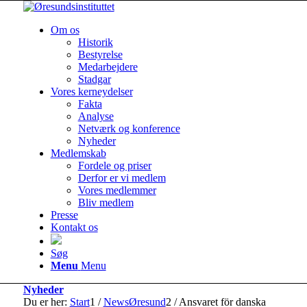
Om os
Historik
Bestyrelse
Medarbejdere
Stadgar
Vores kerneydelser
Fakta
Analyse
Netværk og konference
Nyheder
Medlemskab
Fordele og priser
Derfor er vi medlem
Vores medlemmer
Bliv medlem
Presse
Kontakt os
Søg
Menu
Menu
Nyheder
Du er her:
Start
1
/
NewsØresund
2
/
Ansvaret för danska