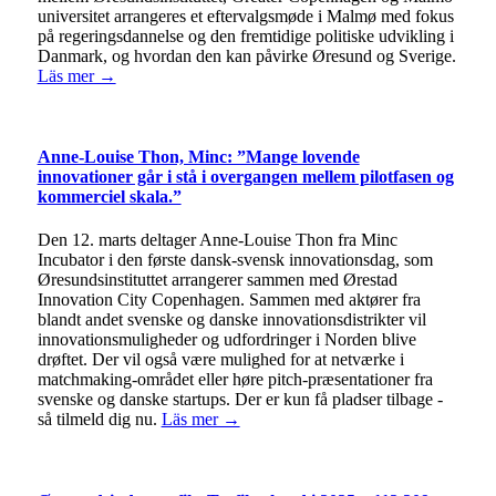
universitet arrangeres et eftervalgsmøde i Malmø med fokus
på regeringsdannelse og den fremtidige politiske udvikling i
Danmark, og hvordan den kan påvirke Øresund og Sverige.
Läs mer →
Anne-Louise Thon, Minc: ”Mange lovende
innovationer går i stå i overgangen mellem pilotfasen og
kommerciel skala.”
Den 12. marts deltager Anne-Louise Thon fra Minc
Incubator i den første dansk-svensk innovationsdag, som
Øresundsinstituttet arrangerer sammen med Ørestad
Innovation City Copenhagen. Sammen med aktører fra
blandt andet svenske og danske innovationsdistrikter vil
innovationsmuligheder og udfordringer i Norden blive
drøftet. Der vil også være mulighed for at netværke i
matchmaking-området eller høre pitch-præsentationer fra
svenske og danske startups. Der er kun få pladser tilbage -
så tilmeld dig nu.
Läs mer →