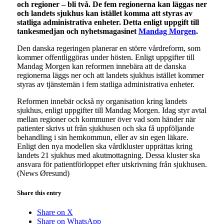
och regioner – bli två. De fem regionerna kan läggas ner
och landets sjukhus kan istället komma att styras av
statliga administrativa enheter. Detta enligt uppgift till
tankesmedjan och nyhetsmagasinet
Mandag Morgen
.
Den danska regeringen planerar en större vårdreform, som
kommer offentliggöras under hösten. Enligt uppgifter till
Mandag Morgen kan reformen innebära att de danska
regionerna läggs ner och att landets sjukhus istället kommer
styras av tjänstemän i fem statliga administrativa enheter.
Reformen innebär också ny organisation kring landets
sjukhus, enligt uppgifter till Mandag Morgen. Idag styr avtal
mellan regioner och kommuner över vad som händer när
patienter skrivs ut från sjukhusen och ska få uppföljande
behandling i sin hemkommun, eller av sin egen läkare.
Enligt den nya modellen ska vårdkluster upprättas kring
landets 21 sjukhus med akutmottagning. Dessa kluster ska
ansvara för patientförloppet efter utskrivning från sjukhusen.
(News Øresund)
Share this entry
Share on X
Share on WhatsApp