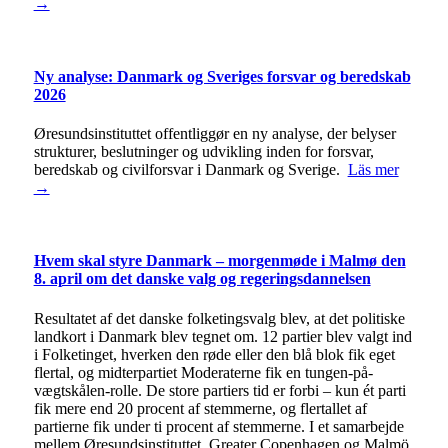
→
Ny analyse: Danmark og Sveriges forsvar og beredskab
2026
Øresundsinstituttet offentliggør en ny analyse, der belyser
strukturer, beslutninger og udvikling inden for forsvar,
beredskab og civilforsvar i Danmark og Sverige.
Läs mer
→
Hvem skal styre Danmark – morgenmøde i Malmø den
8. april om det danske valg og regeringsdannelsen
Resultatet af det danske folketingsvalg blev, at det politiske
landkort i Danmark blev tegnet om. 12 partier blev valgt ind
i Folketinget, hverken den røde eller den blå blok fik eget
flertal, og midterpartiet Moderaterne fik en tungen-på-
vægtskålen-rolle. De store partiers tid er forbi – kun ét parti
fik mere end 20 procent af stemmerne, og flertallet af
partierne fik under ti procent af stemmerne. I et samarbejde
mellem Øresundsinstituttet, Greater Copenhagen og Malmö