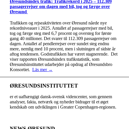
Øresundsindex trafik: Trafikrekord i 2025 – 112.309
passagerrejser om dagen med bil, tog og færge over
Øresund
Trafikken og rejseaktiviteten over Øresund nåede nye
rekordniveauer i 2025. Antallet af passagerrejser med bil,
tog og færge steg med 6,7 procent og oversteg for første
gang 40 millioner. Det svarer til 112.309 passagerrejser om
dagen. Antallet af pendlerrejser over sundet steg endnu
mere, nemlig med 10 procent, men i slutningen af sidste år
aftog tendensen. Godstrafikken har været stagnerende. Det
viser rapporten Øresundsindex trafikstatistik, som
Øresundsinstituttet udarbejder på opdrag af Øresundsbro
Konsortiet.
Läs mer →
ØRESUNDSINSTITUTTET
er et uafhængigt dansk-svensk videncenter, som gennem
analyser, fakta, netværk og nyheder bidrager til et øget
kendskab om udviklingen i Greater Copenhagen-regionen.
NEWS ØRESUND