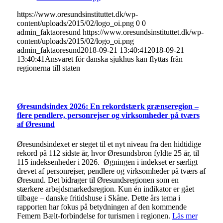
https://www.oresundsinstituttet.dk/wp-
content/uploads/2015/02/logo_oi.png
0
0
admin_faktaoresund
https://www.oresundsinstituttet.dk/wp-
content/uploads/2015/02/logo_oi.png
admin_faktaoresund
2018-09-21 13:40:41
2018-09-21
13:40:41
Ansvaret för danska sjukhus kan flyttas från
regionerna till staten
Øresundsindex 2026: En rekordstærk grænseregion –
flere pendlere, personrejser og virksomheder på tværs
af Øresund
Øresundsindexet er steget til et nyt niveau fra den hidtidige
rekord på 112 sidste år, hvor Øresundsbron fyldte 25 år, til
115 indeksenheder i 2026. Øgningen i indekset er særligt
drevet af personrejser, pendlere og virksomheder på tværs af
Øresund. Det bidrager til Øresundsregionen som en
stærkere arbejdsmarkedsregion. Kun én indikator er gået
tilbage – danske fritidshuse i Skåne. Dette års tema i
rapporten har fokus på betydningen af den kommende
Femern Bælt-forbindelse for turismen i regionen.
Läs mer