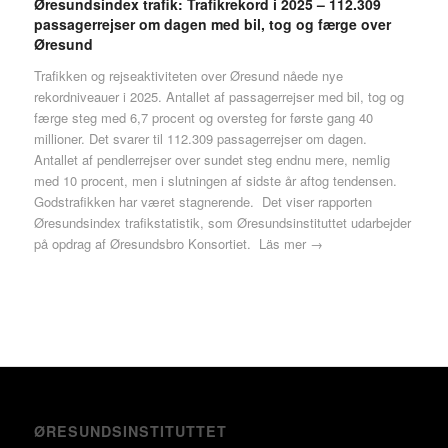
Øresundsindex trafik: Trafikrekord i 2025 – 112.309
passagerrejser om dagen med bil, tog og færge over
Øresund
Trafikken og rejseaktiviteten over Øresund nåede nye
rekordniveauer i 2025. Antallet af passagerrejser med bil, tog og
færge steg med 6,7 procent og oversteg for første gang 40
millioner. Det svarer til 112.309 passagerrejser om dagen.
Antallet af pendlerrejser over sundet steg endnu mere, nemlig
med 10 procent, men i slutningen af sidste år aftog tendensen.
Godstrafikken har været stagnerende. Det viser rapporten
Øresundsindex trafikstatistik, som Øresundsinstituttet udarbejder
på opdrag af Øresundsbro Konsortiet.
Läs mer →
ØRESUNDSINSTITUTTET