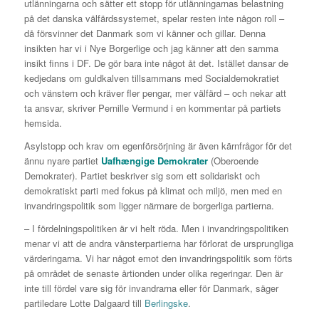
utlänningarna och sätter ett stopp för utlänningarnas belastning
på det danska välfärdssystemet, spelar resten inte någon roll –
då försvinner det Danmark som vi känner och gillar. Denna
insikten har vi i Nye Borgerlige och jag känner att den samma
insikt finns i DF. De gör bara inte något åt det. Istället dansar de
kedjedans om guldkalven tillsammans med Socialdemokratiet
och vänstern och kräver fler pengar, mer välfärd – och nekar att
ta ansvar, skriver Pernille Vermund i en kommentar på partiets
hemsida.
Asylstopp och krav om egenförsörjning är även kärnfrågor för det
ännu nyare partiet
Uafhængige Demokrater
(Oberoende
Demokrater). Partiet beskriver sig som ett solidariskt och
demokratiskt parti med fokus på klimat och miljö, men med en
invandringspolitik som ligger närmare de borgerliga partierna.
– I fördelningspolitiken är vi helt röda. Men i invandringspolitiken
menar vi att de andra vänsterpartierna har förlorat de ursprungliga
värderingarna. Vi har något emot den invandringspolitik som förts
på området de senaste årtionden under olika regeringar. Den är
inte till fördel vare sig för invandrarna eller för Danmark, säger
partiledare Lotte Dalgaard till
Berlingske
.