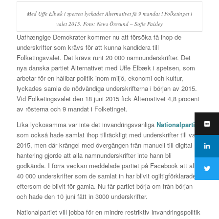
Med Uffe Elbæk i spetsen lyckades Alternativet få 9 mandat i Folketinget i
valet 2015. Foto: News Öresund – Sofie Paisley
Uafhængige Demokrater kommer nu att försöka få ihop de
underskrifter som krävs för att kunna kandidera till
Folketingsvalet. Det krävs runt 20 000 namnunderskrifter. Det
nya danska partiet Alternativet med Uffe Elbæk i spetsen, som
arbetar för en hållbar politik inom miljö, ekonomi och kultur,
lyckades samla de nödvändiga underskrifterna i början av 2015.
Vid Folketingsvalet den 18 juni 2015 fick Alternativet 4,8 procent
av rösterna och 9 mandat i Folketinget.
Lika lyckosamma var inte det invandringsvänliga
Nationalpartiet
som också hade samlat ihop tillräckligt med underskrifter till valet
2015, men där krångel med övergången från manuell till digital
hantering gjorde att alla namnunderskrifter inte hann bli
godkända. I förra veckan meddelade partiet på Facebook att alla
40 000 underskrifter som de samlat in har blivit ogiltigförklarade
eftersom de blivit för gamla. Nu får partiet börja om från början
och hade den 10 juni fått in 3000 underskrifter.
Nationalpartiet vill jobba för en mindre restriktiv invandringspolitik