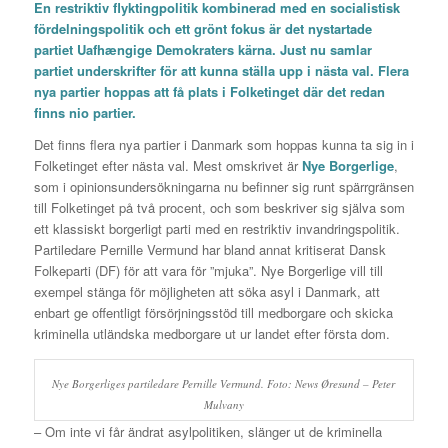
En restriktiv flyktingpolitik kombinerad med en socialistisk
fördelningspolitik och ett grönt fokus är det nystartade
partiet Uafhængige Demokraters kärna. Just nu samlar
partiet underskrifter för att kunna ställa upp i nästa val. Flera
nya partier hoppas att få plats i Folketinget där det redan
finns nio partier.
Det finns flera nya partier i Danmark som hoppas kunna ta sig in i
Folketinget efter nästa val. Mest omskrivet är
Nye Borgerlige
,
som i opinionsundersökningarna nu befinner sig runt spärrgränsen
till Folketinget på två procent, och som beskriver sig själva som
ett klassiskt borgerligt parti med en restriktiv invandringspolitik.
Partiledare Pernille Vermund har bland annat kritiserat Dansk
Folkeparti (DF) för att vara för ”mjuka”. Nye Borgerlige vill till
exempel stänga för möjligheten att söka asyl i Danmark, att
enbart ge offentligt försörjningsstöd till medborgare och skicka
kriminella utländska medborgare ut ur landet efter första dom.
Nye Borgerliges partiledare Pernille Vermund. Foto: News Øresund – Peter
Mulvany
– Om inte vi får ändrat asylpolitiken, slänger ut de kriminella