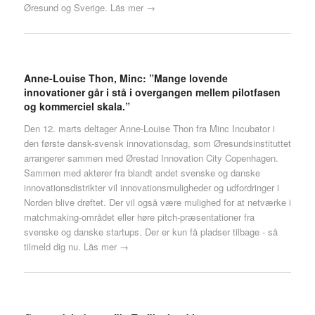
Øresund og Sverige.
Läs mer →
Anne-Louise Thon, Minc: ”Mange lovende
innovationer går i stå i overgangen mellem pilotfasen
og kommerciel skala.”
Den 12. marts deltager Anne-Louise Thon fra Minc Incubator i
den første dansk-svensk innovationsdag, som Øresundsinstituttet
arrangerer sammen med Ørestad Innovation City Copenhagen.
Sammen med aktører fra blandt andet svenske og danske
innovationsdistrikter vil innovationsmuligheder og udfordringer i
Norden blive drøftet. Der vil også være mulighed for at netværke i
matchmaking-området eller høre pitch-præsentationer fra
svenske og danske startups. Der er kun få pladser tilbage - så
tilmeld dig nu.
Läs mer →