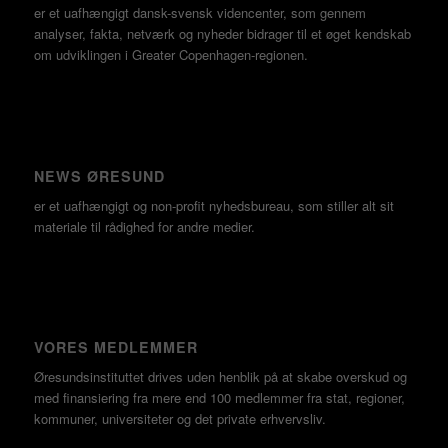
er et uafhængigt dansk-svensk videncenter, som gennem
analyser, fakta, netværk og nyheder bidrager til et øget kendskab
om udviklingen i Greater Copenhagen-regionen.
NEWS ØRESUND
er et uafhængigt og non-profit nyhedsbureau, som stiller alt sit
materiale til rådighed for andre medier.
VORES MEDLEMMER
Øresundsinstituttet drives uden henblik på at skabe overskud og
med finansiering fra mere end 100 medlemmer fra stat, regioner,
kommuner, universiteter og det private erhvervsliv.