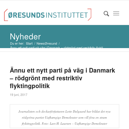
Nyheder
Du er her:
Start
/
NewsØresund
/
Ännu ett nytt parti på väg i Danmark – rödgrönt med restriktiv flykti...
Ännu ett nytt parti på väg i Danmark
– rödgrönt med restriktiv
flyktingpolitik
19 juni, 2017
Journalisten och deckarförfattaren Lotte Dalgaard har bildat det nya
rödgröna partiet Uafhængige Demokrater som vill föra en stram
flyktingpolitik. Foto: Lars H. Laursen – Uafhængige Demokrater