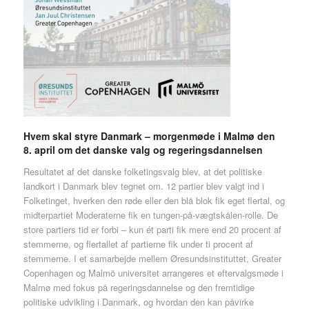
Hvem skal styre Danmark – morgenmøde i Malmø den
8. april om det danske valg og regeringsdannelsen
Resultatet af det danske folketingsvalg blev, at det politiske
landkort i Danmark blev tegnet om. 12 partier blev valgt ind i
Folketinget, hverken den røde eller den blå blok fik eget flertal, og
midterpartiet Moderaterne fik en tungen-på-vægtskålen-rolle. De
store partiers tid er forbi – kun ét parti fik mere end 20 procent af
stemmerne, og flertallet af partierne fik under ti procent af
stemmerne. I et samarbejde mellem Øresundsinstituttet, Greater
Copenhagen og Malmö universitet arrangeres et eftervalgsmøde i
Malmø med fokus på regeringsdannelse og den fremtidige
politiske udvikling i Danmark, og hvordan den kan påvirke