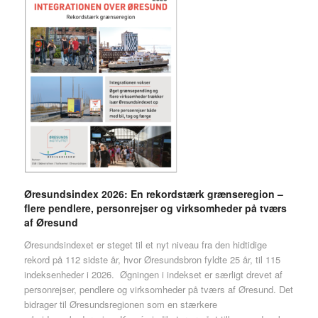
Øresundsindex 2026: En rekordstærk grænseregion –
flere pendlere, personrejser og virksomheder på tværs
af Øresund
Øresundsindexet er steget til et nyt niveau fra den hidtidige
rekord på 112 sidste år, hvor Øresundsbron fyldte 25 år, til 115
indeksenheder i 2026. Øgningen i indekset er særligt drevet af
personrejser, pendlere og virksomheder på tværs af Øresund. Det
bidrager til Øresundsregionen som en stærkere