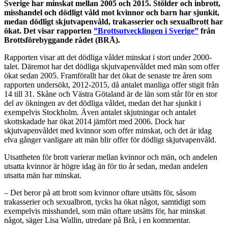
Sverige har minskat mellan 2005 och 2015. Stölder och inbrott,
misshandel och dödligt våld mot kvinnor och barn har sjunkit,
medan dödligt skjutvapenvåld, trakasserier och sexualbrott har
ökat. Det visar rapporten
”Brottsutvecklingen i Sverige”
från
Brottsförebyggande rådet (BRÅ).
Rapporten visar att det dödliga våldet minskat i stort under 2000-
talet. Däremot har det dödliga skjutvapenvåldet med män som offer
ökat sedan 2005. Framförallt har det ökat de senaste tre åren som
rapporten undersökt, 2012-2015, då antalet manliga offer stigit från
14 till 31. Skåne och Västra Götaland är de län som står för en stor
del av ökningen av det dödliga våldet, medan det har sjunkit i
exempelvis Stockholm. Även antalet skjutningar och antalet
skottskadade har ökat 2014 jämfört med 2006. Dock har
skjutvapenvåldet med kvinnor som offer minskat, och det är idag
elva gånger vanligare att män blir offer för dödligt skjutvapenvåld.
Utsattheten för brott varierar mellan kvinnor och män, och andelen
utsatta kvinnor är högre idag än för tio år sedan, medan andelen
utsatta män har minskat.
– Det beror på att brott som kvinnor oftare utsätts för, såsom
trakasserier och sexualbrott, tycks ha ökat något, samtidigt som
exempelvis misshandel, som män oftare utsätts för, har minskat
något, säger Lisa Wallin, utredare på Brå, i en kommentar.