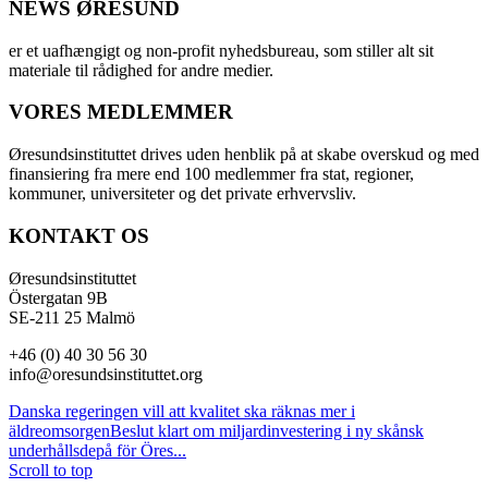
NEWS ØRESUND
er et uafhængigt og non-profit nyhedsbureau, som stiller alt sit
materiale til rådighed for andre medier.
VORES MEDLEMMER
Øresundsinstituttet drives uden henblik på at skabe overskud og med
finansiering fra mere end 100 medlemmer fra stat, regioner,
kommuner, universiteter og det private erhvervsliv.
KONTAKT OS
Øresundsinstituttet
Östergatan 9B
SE-211 25 Malmö
+46 (0) 40 30 56 30
info@oresundsinstituttet.org
Danska regeringen vill att kvalitet ska räknas mer i
äldreomsorgen
Beslut klart om miljardinvestering i ny skånsk
underhållsdepå för Öres...
Scroll to top