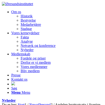
Om os
Historik
Bestyrelse
Medarbejdere
Stadgar
Vores kerneydelser
Fakta
Analyse
Netværk og konference
Nyheder
Medlemskab
Fordele og priser
Derfor er vi medlem
Vores medlemmer
Bliv medlem
Presse
Kontakt os
Søg
Menu
Menu
Nyheder
Du er her:
Start
1
/
NewsØresund
2
/
Andelen brottsutsatta i Sverige