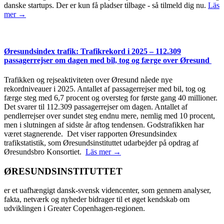
danske startups. Der er kun få pladser tilbage - så tilmeld dig nu.
Läs
mer →
Øresundsindex trafik: Trafikrekord i 2025 – 112.309
passagerrejser om dagen med bil, tog og færge over Øresund
Trafikken og rejseaktiviteten over Øresund nåede nye
rekordniveauer i 2025. Antallet af passagerrejser med bil, tog og
færge steg med 6,7 procent og oversteg for første gang 40 millioner.
Det svarer til 112.309 passagerrejser om dagen. Antallet af
pendlerrejser over sundet steg endnu mere, nemlig med 10 procent,
men i slutningen af sidste år aftog tendensen. Godstrafikken har
været stagnerende. Det viser rapporten Øresundsindex
trafikstatistik, som Øresundsinstituttet udarbejder på opdrag af
Øresundsbro Konsortiet.
Läs mer →
ØRESUNDSINSTITUTTET
er et uafhængigt dansk-svensk videncenter, som gennem analyser,
fakta, netværk og nyheder bidrager til et øget kendskab om
udviklingen i Greater Copenhagen-regionen.