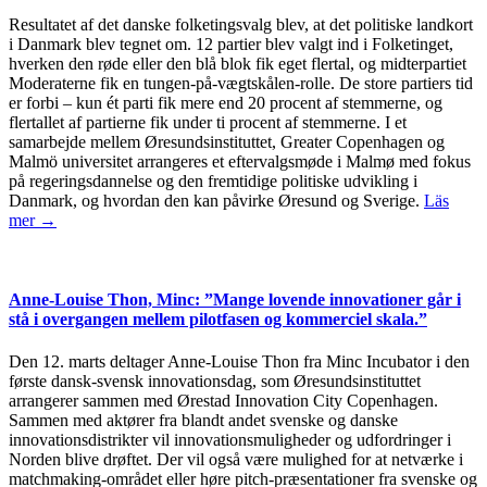
Resultatet af det danske folketingsvalg blev, at det politiske landkort
i Danmark blev tegnet om. 12 partier blev valgt ind i Folketinget,
hverken den røde eller den blå blok fik eget flertal, og midterpartiet
Moderaterne fik en tungen-på-vægtskålen-rolle. De store partiers tid
er forbi – kun ét parti fik mere end 20 procent af stemmerne, og
flertallet af partierne fik under ti procent af stemmerne. I et
samarbejde mellem Øresundsinstituttet, Greater Copenhagen og
Malmö universitet arrangeres et eftervalgsmøde i Malmø med fokus
på regeringsdannelse og den fremtidige politiske udvikling i
Danmark, og hvordan den kan påvirke Øresund og Sverige.
Läs
mer →
Anne-Louise Thon, Minc: ”Mange lovende innovationer går i
stå i overgangen mellem pilotfasen og kommerciel skala.”
Den 12. marts deltager Anne-Louise Thon fra Minc Incubator i den
første dansk-svensk innovationsdag, som Øresundsinstituttet
arrangerer sammen med Ørestad Innovation City Copenhagen.
Sammen med aktører fra blandt andet svenske og danske
innovationsdistrikter vil innovationsmuligheder og udfordringer i
Norden blive drøftet. Der vil også være mulighed for at netværke i
matchmaking-området eller høre pitch-præsentationer fra svenske og