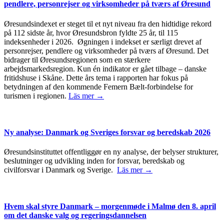
pendlere, personrejser og virksomheder på tværs af Øresund
Øresundsindexet er steget til et nyt niveau fra den hidtidige rekord
på 112 sidste år, hvor Øresundsbron fyldte 25 år, til 115
indeksenheder i 2026. Øgningen i indekset er særligt drevet af
personrejser, pendlere og virksomheder på tværs af Øresund. Det
bidrager til Øresundsregionen som en stærkere
arbejdsmarkedsregion. Kun én indikator er gået tilbage – danske
fritidshuse i Skåne. Dette års tema i rapporten har fokus på
betydningen af den kommende Femern Bælt-forbindelse for
turismen i regionen.
Läs mer →
Ny analyse: Danmark og Sveriges forsvar og beredskab 2026
Øresundsinstituttet offentliggør en ny analyse, der belyser strukturer,
beslutninger og udvikling inden for forsvar, beredskab og
civilforsvar i Danmark og Sverige.
Läs mer →
Hvem skal styre Danmark – morgenmøde i Malmø den 8. april
om det danske valg og regeringsdannelsen