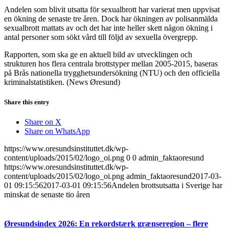
Andelen som blivit utsatta för sexualbrott har varierat men uppvisat
en ökning de senaste tre åren. Dock har ökningen av polisanmälda
sexualbrott mattats av och det har inte heller skett någon ökning i
antal personer som sökt vård till följd av sexuella övergrepp.
Rapporten, som ska ge en aktuell bild av utvecklingen och
strukturen hos flera centrala brottstyper mellan 2005-2015, baseras
på Brås nationella trygghetsundersökning (NTU) och den officiella
kriminalstatistiken. (News Øresund)
Share this entry
Share on X
Share on WhatsApp
https://www.oresundsinstituttet.dk/wp-
content/uploads/2015/02/logo_oi.png
0
0
admin_faktaoresund
https://www.oresundsinstituttet.dk/wp-
content/uploads/2015/02/logo_oi.png
admin_faktaoresund
2017-03-
01 09:15:56
2017-03-01 09:15:56
Andelen brottsutsatta i Sverige har
minskat de senaste tio åren
Øresundsindex 2026: En rekordstærk grænseregion – flere