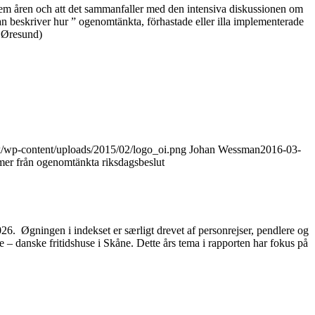
e fem åren och att det sammanfaller med den intensiva diskussionen om
n beskriver hur ” ogenomtänkta, förhastade eller illa implementerade
s Øresund)
dk/wp-content/uploads/2015/02/logo_oi.png
Johan Wessman
2016-03-
mmer från ogenomtänkta riksdagsbeslut
2026. Øgningen i indekset er særligt drevet af personrejser, pendlere og
– danske fritidshuse i Skåne. Dette års tema i rapporten har fokus på