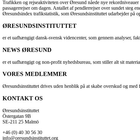
Trafikken og rejseaktiviteten over Øresund nåede nye rekordniveauer i 
passagerrejser om dagen. Antallet af pendlerrejser over sundet steg e
Øresundsindex trafikstatistik, som Øresundsinstituttet udarbejder på
ØRESUNDSINSTITUTTET
er et uafhængigt dansk-svensk videncenter, som gennem analyser, fak
NEWS ØRESUND
er et uafhængigt og non-profit nyhedsbureau, som stiller alt sit materia
VORES MEDLEMMER
Øresundsinstituttet drives uden henblik på at skabe overskud og med f
KONTAKT OS
Øresundsinstituttet
Östergatan 9B
SE-211 25 Malmö
+46 (0) 40 30 56 30
info@oresundsinstituttet.org