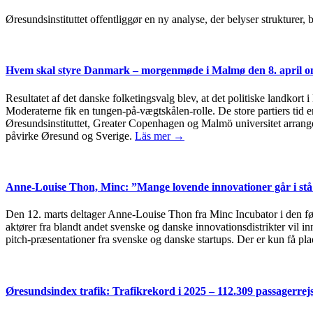
Øresundsinstituttet offentliggør en ny analyse, der belyser strukturer
Hvem skal styre Danmark – morgenmøde i Malmø den 8. april om
Resultatet af det danske folketingsvalg blev, at det politiske landkort 
Moderaterne fik en tungen-på-vægtskålen-rolle. De store partiers tid er
Øresundsinstituttet, Greater Copenhagen og Malmö universitet arrang
påvirke Øresund og Sverige.
Läs mer →
Anne-Louise Thon, Minc: ”Mange lovende innovationer går i stå 
Den 12. marts deltager Anne-Louise Thon fra Minc Incubator i den 
aktører fra blandt andet svenske og danske innovationsdistrikter vil 
pitch-præsentationer fra svenske og danske startups. Der er kun få plad
Øresundsindex trafik: Trafikrekord i 2025 – 112.309 passagerre