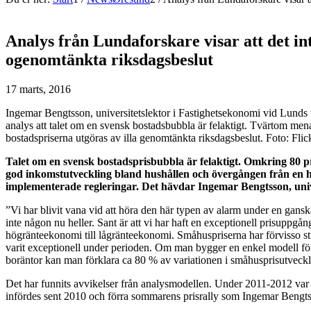
Analys från Lundaforskare visar att det in
ogenomtänkta riksdagsbeslut
17 marts, 2016
Ingemar Bengtsson, universitetslektor i Fastighetsekonomi vid Lunds t
analys att talet om en svensk bostadsbubbla är felaktigt. Tvärtom menar
bostadspriserna utgöras av illa genomtänkta riksdagsbeslut. Foto: Fl
Talet om en svensk bostadsprisbubbla är felaktigt. Omkring 80 p
god inkomstutveckling bland hushållen och övergången från en h
implementerade regleringar. Det hävdar Ingemar Bengtsson, unive
”Vi har blivit vana vid att höra den här typen av alarm under en ganska
inte någon nu heller. Sant är att vi har haft en exceptionell prisuppg
högränteekonomi till lågränteekonomi. Småhuspriserna har förvisso st
varit exceptionell under perioden. Om man bygger en enkel modell för
boräntor kan man förklara ca 80 % av variationen i småhusprisutvec
Det har funnits avvikelser från analysmodellen. Under 2011-2012 var
infördes sent 2010 och förra sommarens prisrally som Ingemar Bengts