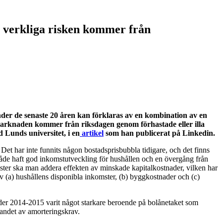
en verkliga risken kommer från
der de senaste 20 åren kan förklaras av en kombination av en
marknaden kommer från riksdagen genom förhastade eller illa
 Lunds universitet, i en
artikel
som han publicerat på Linkedin.
 Det har inte funnits någon bostadsprisbubbla tidigare, och det finns
d både haft god inkomstutveckling för hushållen och en övergång från
ster ska man addera effekten av minskade kapitalkostnader, vilken har
v (a) hushållens disponibla inkomster, (b) byggkostnader och (c)
der 2014-2015 varit något starkare beroende på bolånetaket som
andet av amorteringskrav.