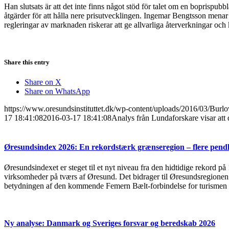
Han slutsats är att det inte finns något stöd för talet om en boprispu
åtgärder för att hålla nere prisutvecklingen. Ingemar Bengtsson mena
regleringar av marknaden riskerar att ge allvarliga återverkningar och 
Share this entry
Share on X
Share on WhatsApp
https://www.oresundsinstituttet.dk/wp-content/uploads/2016/03/Burl
17 18:41:08
2016-03-17 18:41:08
Analys från Lundaforskare visar att
Øresundsindex 2026: En rekordstærk grænseregion – flere pendl
Øresundsindexet er steget til et nyt niveau fra den hidtidige rekord på
virksomheder på tværs af Øresund. Det bidrager til Øresundsregionen s
betydningen af den kommende Femern Bælt-forbindelse for turismen 
Ny analyse: Danmark og Sveriges forsvar og beredskab 2026