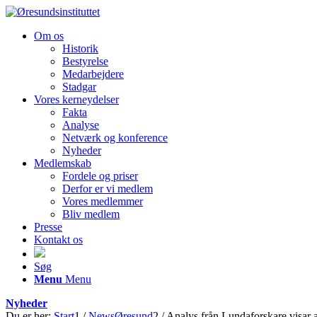
Om os
Historik
Bestyrelse
Medarbejdere
Stadgar
Vores kerneydelser
Fakta
Analyse
Netværk og konference
Nyheder
Medlemskab
Fordele og priser
Derfor er vi medlem
Vores medlemmer
Bliv medlem
Presse
Kontakt os
Søg
Menu
Menu
Nyheder
Du er her:
Start
1
/
NewsØresund
2
/
Analys från Lundaforskare visar at