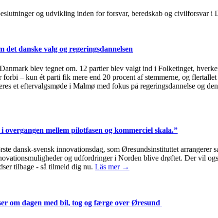
, beslutninger og udvikling inden for forsvar, beredskab og civilforsvar
 det danske valg og regeringsdannelsen
i Danmark blev tegnet om. 12 partier blev valgt ind i Folketinget, hverken
 forbi – kun ét parti fik mere end 20 procent af stemmerne, og flertallet
eres et eftervalgsmøde i Malmø med fokus på regeringsdannelse og den
i overgangen mellem pilotfasen og kommerciel skala.”
første dansk-svensk innovationsdag, som Øresundsinstituttet arrange
innovationsmuligheder og udfordringer i Norden blive drøftet. Der vil 
ser tilbage - så tilmeld dig nu.
Läs mer →
jser om dagen med bil, tog og færge over Øresund