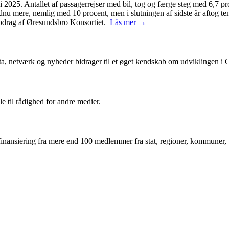
2025. Antallet af passagerrejser med bil, tog og færge steg med 6,7 pro
ndnu mere, nemlig med 10 procent, men i slutningen af sidste år aftog 
 opdrag af Øresundsbro Konsortiet.
Läs mer →
ta, netværk og nyheder bidrager til et øget kendskab om udviklingen i
le til rådighed for andre medier.
inansiering fra mere end 100 medlemmer fra stat, regioner, kommuner, un