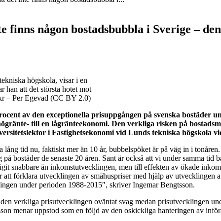
te finns någon bostadsbubbla i Sverige – d
ekniska högskola, visar i en
 han att det största hotet mot
ickr – Per Egevad (CC BY 2.0)
rocent av den exceptionella prisuppgången på svenska bostäder un
ögränte- till en lågränteekonomi. Den verkliga risken på bostads
rsitetslektor i Fastighetsekonomi vid Lunds tekniska högskola vid
 lång tid nu, faktiskt mer än 10 år, bubbelspöket är på väg in i tonåren.
ång på bostäder de senaste 20 åren. Sant är också att vi under samma ti
igit snabbare än inkomstutvecklingen, men till effekten av ökade inkom
 att förklara utvecklingen av småhuspriser med hjälp av utvecklingen a
klingen under perioden 1988-2015″, skriver Ingemar Bengtsson.
 den verkliga prisutvecklingen oväntat svag medan prisutvecklingen un
son menar uppstod som en följd av den oskickliga hanteringen av inför