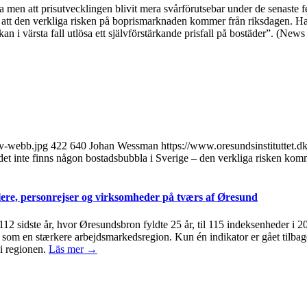
bbla men att prisutvecklingen blivit mera svårförutsebar under de senast
r att den verkliga risken på boprismarknaden kommer från riksdagen. Ha
kan i värsta fall utlösa ett självförstärkande prisfall på bostäder”. (New
ov-webb.jpg
422
640
Johan Wessman
https://www.oresundsinstituttet.
 det inte finns någon bostadsbubbla i Sverige – den verkliga risken ko
ere, personrejser og virksomheder på tværs af Øresund
 112 sidste år, hvor Øresundsbron fyldte 25 år, til 115 indeksenheder i 
om en stærkere arbejdsmarkedsregion. Kun én indikator er gået tilbage 
i regionen.
Läs mer →