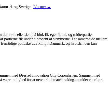
 i Danmark og Sverige.
Läs mer →
 den røde eller den blå blok fik eget flertal, og midterpartiet
 af partierne fik under ti procent af stemmerne. I et samarbejde mellem
 fremtidige politiske udvikling i Danmark, og hvordan den kan
rer sammen med Ørestad Innovation City Copenhagen. Sammen med
også være mulighed for at netværke i matchmaking-området eller høre