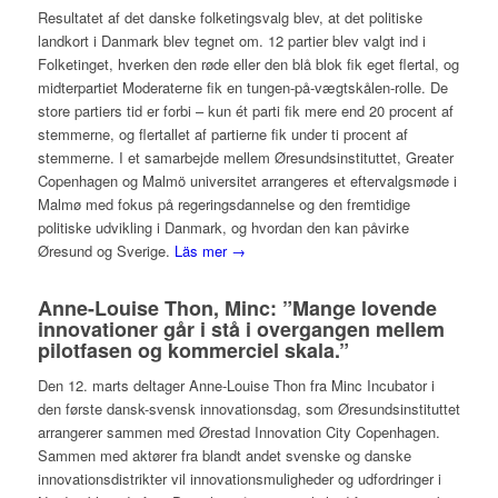
Resultatet af det danske folketingsvalg blev, at det politiske
landkort i Danmark blev tegnet om. 12 partier blev valgt ind i
Folketinget, hverken den røde eller den blå blok fik eget flertal, og
midterpartiet Moderaterne fik en tungen-på-vægtskålen-rolle. De
store partiers tid er forbi – kun ét parti fik mere end 20 procent af
stemmerne, og flertallet af partierne fik under ti procent af
stemmerne. I et samarbejde mellem Øresundsinstituttet, Greater
Copenhagen og Malmö universitet arrangeres et eftervalgsmøde i
Malmø med fokus på regeringsdannelse og den fremtidige
politiske udvikling i Danmark, og hvordan den kan påvirke
Øresund og Sverige.
Läs mer →
Anne-Louise Thon, Minc: ”Mange lovende
innovationer går i stå i overgangen mellem
pilotfasen og kommerciel skala.”
Den 12. marts deltager Anne-Louise Thon fra Minc Incubator i
den første dansk-svensk innovationsdag, som Øresundsinstituttet
arrangerer sammen med Ørestad Innovation City Copenhagen.
Sammen med aktører fra blandt andet svenske og danske
innovationsdistrikter vil innovationsmuligheder og udfordringer i