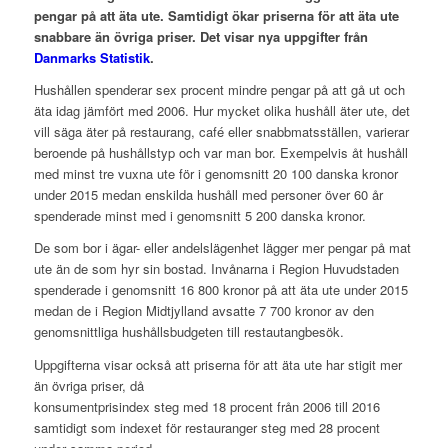
pengar på att äta ute. Samtidigt ökar priserna för att äta ute
snabbare än övriga priser. Det visar nya uppgifter från
Danmarks Statistik
.
Hushållen spenderar sex procent mindre pengar på att gå ut och
äta idag jämfört med 2006. Hur mycket olika hushåll äter ute, det
vill säga äter på restaurang, café eller snabbmatsställen, varierar
beroende på hushållstyp och var man bor. Exempelvis åt hushåll
med minst tre vuxna ute för i genomsnitt 20 100 danska kronor
under 2015 medan enskilda hushåll med personer över 60 år
spenderade minst med i genomsnitt 5 200 danska kronor.
De som bor i ägar- eller andelslägenhet lägger mer pengar på mat
ute än de som hyr sin bostad. Invånarna i Region Huvudstaden
spenderade i genomsnitt 16 800 kronor på att äta ute under 2015
medan de i Region Midtjylland avsatte 7 700 kronor av den
genomsnittliga hushållsbudgeten till restautangbesök.
Uppgifterna visar också att priserna för att äta ute har stigit mer
än övriga priser, då
konsumentprisindex steg med 18 procent från 2006 till 2016
samtidigt som indexet för restauranger steg med 28 procent