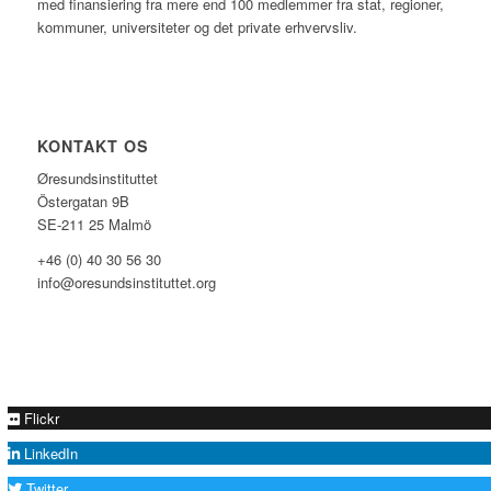
med finansiering fra mere end 100 medlemmer fra stat, regioner,
kommuner, universiteter og det private erhvervsliv.
KONTAKT OS
Øresundsinstituttet
Östergatan 9B
SE-211 25 Malmö
+46 (0) 40 30 56 30
info@oresundsinstituttet.org
Flickr
LinkedIn
Twitter