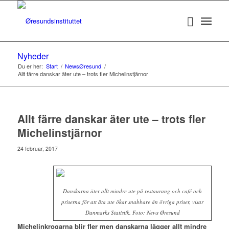
Nyheder
Du er her:
Start
/
NewsØresund
/
Allt färre danskar äter ute – trots fler Michelinstjärnor
Allt färre danskar äter ute – trots fler
Michelinstjärnor
24 februar, 2017
Danskarna äter allt mindre ute på restaurang och café och
priserna för att äta ute ökar snabbare än övriga priser, visar
Danmarks Statistik. Foto: News Øresund
Michelinkrogarna blir fler men danskarna lägger allt mindre