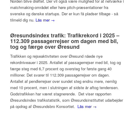
Norden blive drøftet. Der vil også være mulighed for at netværke i
matchmaking-området eller høre pitch-præsentationer fra
svenske og danske startups. Der er kun få pladser tilbage - så
tilmeld dig nu.
Läs mer →
Øresundsindex trafik: Trafikrekord i 2025 –
112.309 passagerrejser om dagen med bil,
tog og færge over Øresund
Trafikken og rejseaktiviteten over Øresund nåede nye
rekordniveauer i 2025. Antallet af passagerrejser med bil, tog og
færge steg med 6,7 procent og oversteg for første gang 40
millioner. Det svarer til 112.309 passagerrejser om dagen.
Antallet af pendlerrejser over sundet steg endnu mere, nemlig
med 10 procent, men i slutningen af sidste år aftog tendensen.
Godstrafikken har været stagnerende. Det viser rapporten
Øresundsindex trafikstatistik, som Øresundsinstituttet udarbejder
på opdrag af Øresundsbro Konsortiet.
Läs mer →