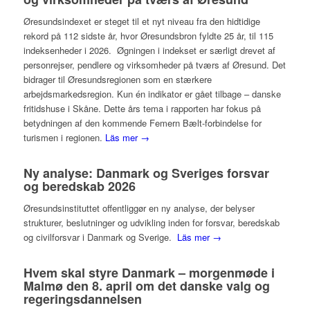
Øresundsindexet er steget til et nyt niveau fra den hidtidige
rekord på 112 sidste år, hvor Øresundsbron fyldte 25 år, til 115
indeksenheder i 2026. Øgningen i indekset er særligt drevet af
personrejser, pendlere og virksomheder på tværs af Øresund. Det
bidrager til Øresundsregionen som en stærkere
arbejdsmarkedsregion. Kun én indikator er gået tilbage – danske
fritidshuse i Skåne. Dette års tema i rapporten har fokus på
betydningen af den kommende Femern Bælt-forbindelse for
turismen i regionen.
Läs mer →
Ny analyse: Danmark og Sveriges forsvar
og beredskab 2026
Øresundsinstituttet offentliggør en ny analyse, der belyser
strukturer, beslutninger og udvikling inden for forsvar, beredskab
og civilforsvar i Danmark og Sverige.
Läs mer →
Hvem skal styre Danmark – morgenmøde i
Malmø den 8. april om det danske valg og
regeringsdannelsen