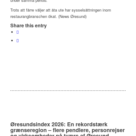
under samma period.
Trots att färre väljer att äta ute har sysselsättningen inom
restaurangbranschen ökat. (News Øresund)
Share this entry
Øresundsindex 2026: En rekordstærk
grænseregion – flere pendlere, personrejser
og virksomheder på tværs af Øresund